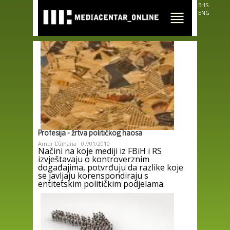
Skip to
BHS
main
ENG
content
Profesija - žrtva političkog haosa
Amer Džihana
07/01/2010
Načini na koje mediji iz FBiH i RS
izvještavaju o kontroverznim
događajima, potvrđuju da razlike koje
se javljaju korenspondiraju s
entitetskim političkim podjelama.