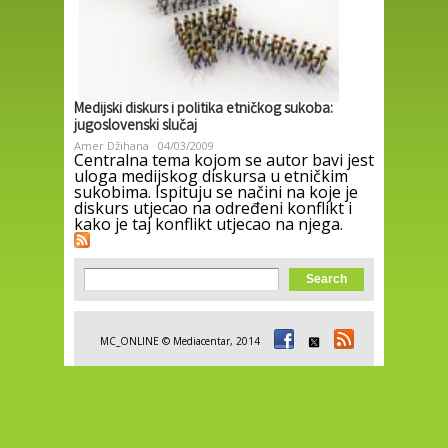
Medijski diskurs i politika etničkog sukoba:
jugoslovenski slučaj
Amer Džihana
04/03/2009
Centralna tema kojom se autor bavi jest
uloga medijskog diskursa u etničkim
sukobima. Ispituju se načini na koje je
diskurs utjecao na određeni konflikt i
kako je taj konflikt utjecao na njega.
Search form
Search
MC_ONLINE © Mediacentar, 2014