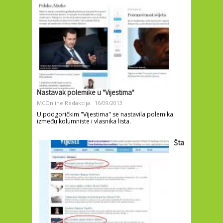
Nastavak polemike u "Vijestima"
MCOnline Redakcija
16/09/2013
U podgoričkim "Vijestima" se nastavila polemika
između kolumniste i vlasnika lista.
Šta