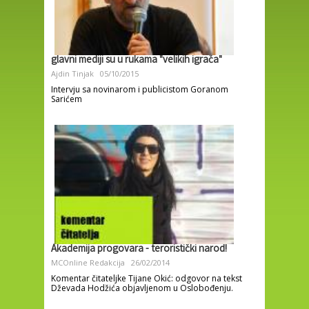
glavni mediji su u rukama "velikih igrača"
Ajdin Tinjak
05/10/2015
Intervju sa novinarom i publicistom Goranom
Sarićem
Akademija progovara - teroristički narod!
MCOnline Redakcija
26/02/2014
Komentar čitateljke Tijane Okić: odgovor na tekst
Dževada Hodžića objavljenom u Oslobođenju.