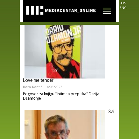
Skip to
BHS
main
ENG
content
Love me tender
Boro Kontić
14/08/2023
Pogovor za knjigu "Intimna prepiska" Darija
Džamonje
Svi