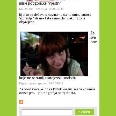
misle podgoričke "Vijesti"?
MCOnline Redakcija
06/09/2013
Rijetko se dešava u novinama da kolumnu autora
“ispravlja” vlasnik lista samo dan nakon što je
objavljena.
Za
sve
one
koje ne razumiju sarajevsku mahalu
Dijala Hasanbegović
24/06/2013
Za obožavatelje Indire Kučuk Sorguč, njene kolumne
doista jesu – pornografija patrijarhata.
Search form
Search