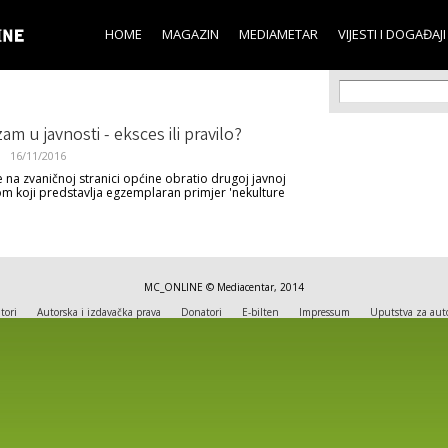
Skip to
main
HOME
MAGAZIN
MEDIAMETAR
VIJESTI I DOGAĐAJI
content
Search f
Search
zam u javnosti - eksces ili pravilo?
a
16/11/2016
e na zvaničnoj stranici općine obratio drugoj javnoj
m koji predstavlja egzemplaran primjer 'nekulture
MC_ONLINE © Mediacentar, 2014
tori
Autorska i izdavačka prava
Donatori
E-bilten
Impressum
Uputstva za aut