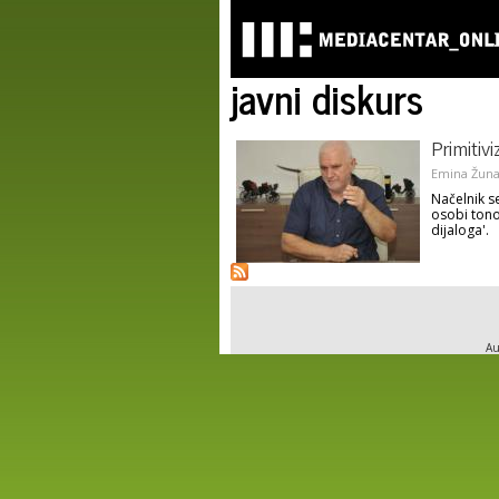
javni diskurs
Primitivi
Emina Žun
Načelnik s
osobi tono
dijaloga'.
Au