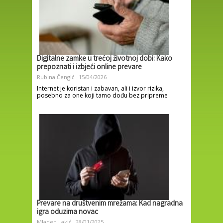
Digitalne zamke u trećoj životnoj dobi: Kako
prepoznati i izbjeći online prevare
Rubina Čengić
15/04/2026
Internet je koristan i zabavan, ali i izvor rizika,
posebno za one koji tamo dođu bez pripreme
Prevare na društvenim mrežama: Kad nagradna
igra oduzima novac
Mladen Lakić
28/01/2025