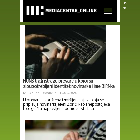
Skip to
BHS
main
ENG
content
NUNS traži istragu prevare u kojoj su
zloupotrebljeni identitet novinarke i ime BIRN-a
MCOnline Redakcija
15/06/2026
U prevari je korištena izmišljena izjava koja se
pripisuje novinarki Jeleni Zorić, kao i nepostojeća
fotografija napravljena pomoću AI-alata