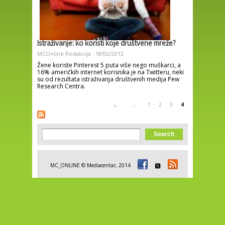
Istraživanje: ko koristi koje društvene mreže?
MCOnline Redakcija
18/02/2013
Žene koriste Pinterest 5 puta više nego muškarci, a
16% američkih internet korisnika je na Twitteru, neki
su od rezultata istraživanja društvenih medija Pew
Research Centra.
Pages
1
2
3
4
«
‹
Search form
Search
MC_ONLINE © Mediacentar, 2014