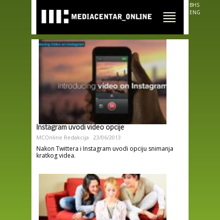
Skip to
BHS
main
ENG
content
Instagram uvodi video opcije
MCOnline Redakcija
23/06/2013
Nakon Twittera i Instagram uvodi opciju snimanja
kratkog videa.