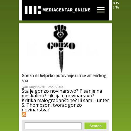
Skip to
BHS
main
ENG
content
Gonzo ili Divljačko putovanje u srce američkog
sna
Ivan Angelovski
25/05/2009
Šta je gonzo novinarstvo? Pisanje na
meskalinu? Fikcija u novinarstvu?
Kritika malograđanštine? Ili sam Hunter
S. Thompson, tvorac gonzo
novinarstva?
Search form
Search