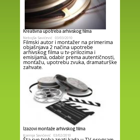
Kreativna upotreba arhivskog filma
Nebojša Savićević
03/03/2010
Filmski autor i montažer na primerima
objašnjava 2 načina upotrebe
arhivskog filma u tv-prilozima i
emisijama, odabir prema autentičnosti,
montažu, upotrebu zvuka, dramaturške
zahvate.
Izazovi montaže arhivskog filma
Ksenija Savićević
03/02/2010
Šta sve treba znati kada u TV program