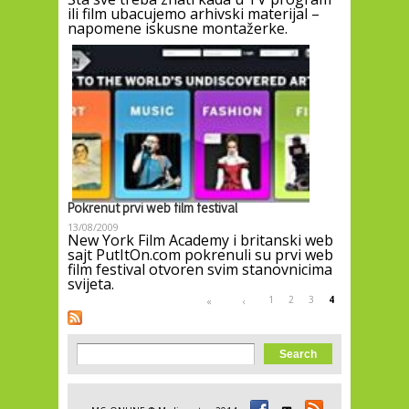
ili film ubacujemo arhivski materijal –
napomene iskusne montažerke.
Pokrenut prvi web film festival
13/08/2009
New York Film Academy i britanski web
sajt PutItOn.com pokrenuli su prvi web
film festival otvoren svim stanovnicima
svijeta.
Pages
1
2
3
4
«
‹
Search form
Search