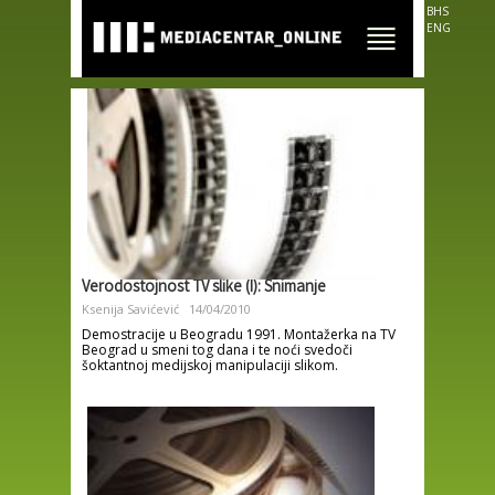
Skip to
BHS
main
ENG
content
Verodostojnost TV slike (I): Snimanje
Ksenija Savićević
14/04/2010
Demostracije u Beogradu 1991. Montažerka na TV
Beograd u smeni tog dana i te noći svedoči
šoktantnoj medijskoj manipulaciji slikom.