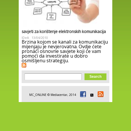
savjeti za korištenje elektronskih komunikacija
IDeA
13/04/2010
Brzina kojom se kanali za komunikaciju
mijenjaju je nevjerovatna. Ovdje ćete
pronaći osnovne savjete koji će vam
pomoći da investirate u dobro
osmišljenu strategiju.
Search form
Search
MC_ONLINE © Mediacentar, 2014