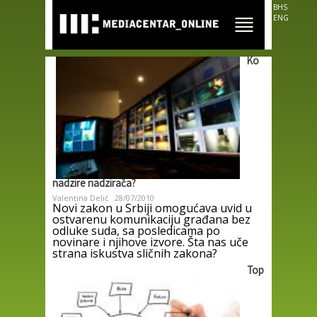
Skip to
BHS
main
ENG
content
Ko
nadzire nadzirača?
Valentina Delić
28/07/2010
Novi zakon u Srbiji omogućava uvid u
ostvarenu komunikaciju građana bez
odluke suda, sa posledicama po
novinare i njihove izvore. Šta nas uče
strana iskustva sličnih zakona?
Top