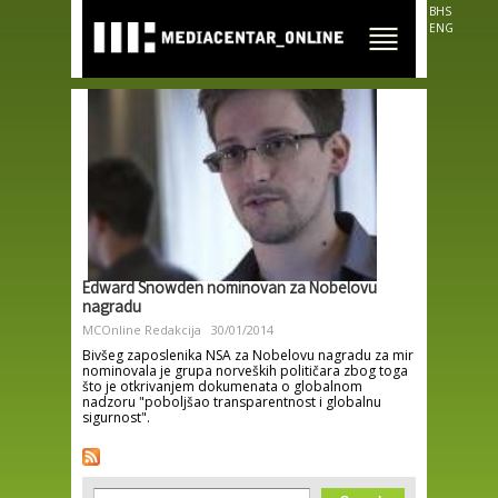
Skip to
BHS
main
ENG
content
Edward Snowden nominovan za Nobelovu
nagradu
MCOnline Redakcija
30/01/2014
Bivšeg zaposlenika NSA za Nobelovu nagradu za mir
nominovala je grupa norveških političara zbog toga
što je otkrivanjem dokumenata o globalnom
nadzoru "poboljšao transparentnost i globalnu
sigurnost".
Search