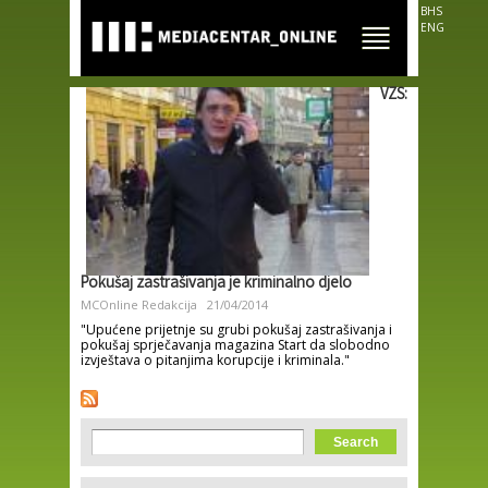
Skip to
BHS
main
ENG
content
VZS:
Pokušaj zastrašivanja je kriminalno djelo
MCOnline Redakcija
21/04/2014
"Upućene prijetnje su grubi pokušaj zastrašivanja i
pokušaj sprječavanja magazina Start da slobodno
izvještava o pitanjima korupcije i kriminala."
Search form
Search