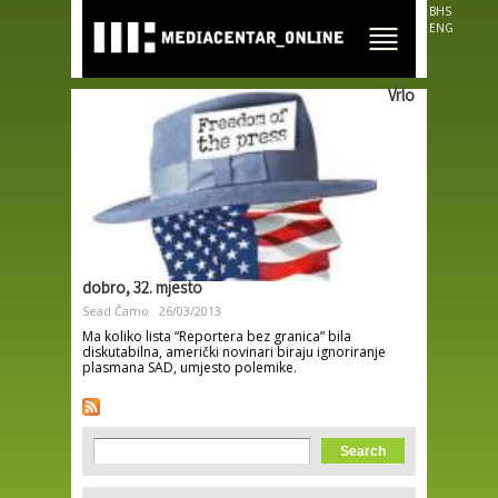
Skip to
BHS
main
ENG
content
Vrlo
dobro, 32. mjesto
Sead Čamo
26/03/2013
Ma koliko lista “Reportera bez granica” bila
diskutabilna, američki novinari biraju ignoriranje
plasmana SAD, umjesto polemike.
Search form
Search