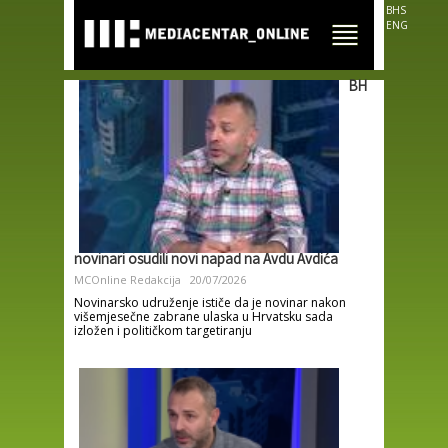
Skip to
BHS
main
ENG
content
BH
novinari osudili novi napad na Avdu Avdića
MCOnline Redakcija
20/07/2026
Novinarsko udruženje ističe da je novinar nakon
višemjesečne zabrane ulaska u Hrvatsku sada
izložen i političkom targetiranju