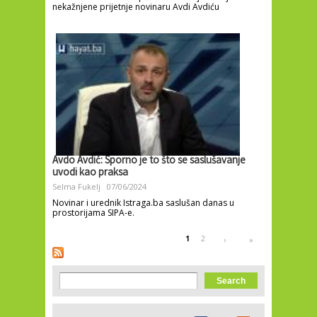
nekažnjene prijetnje novinaru Avdi Avdiću
Avdo Avdić: Sporno je to što se saslušavanje
uvodi kao praksa
Selma Fukelj
07/06/2024
Novinar i urednik Istraga.ba saslušan danas u
prostorijama SIPA-e.
Pages
1
2
›
»
Search form
Search