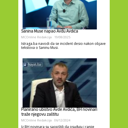
Sanina Muse napao Avdu Avdića
MCOnline Redakcija
19/08/2025
Istraga.ba navodi da se incident desio nakon objave
tekstova o Saninu Musi.
Planirano ubistvo Avde Avdića, BH novinari
traže njegovu zaštitu
MCOnline Redakcija
06/12/2024
Iz BH novinara su saopštili da osuđuju i ranije