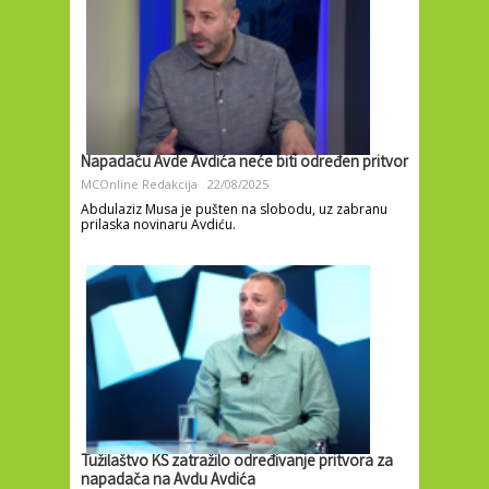
Napadaču Avde Avdića neće biti određen pritvor
MCOnline Redakcija
22/08/2025
Abdulaziz Musa je pušten na slobodu, uz zabranu
prilaska novinaru Avdiću.
Tužilaštvo KS zatražilo određivanje pritvora za
napadača na Avdu Avdića