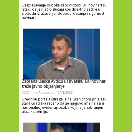
Uz izražavanje duboke zabrinutosti, BH novinari su
istakli da je riječ o slučaju koji direktno zadire u
slobodu izražavanja, slobodu kretanja i sigurnost
novinara.
Zabrana ulaska Avdiću u Hrvatsku: BH novinari
traže javno objašnjenje
MCOnline Redakcija
12/11/2025
Uredniku portala Istraga je na Graničnom prijelazu
Stara Gradiška rečeno da se njegovo ime nalazi u
nacionalnoj evidenciji osoba kojima je zabranjen
ulazak u zemlju.