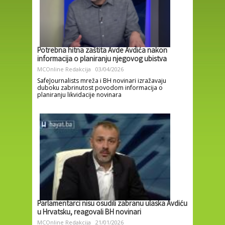
Potrebna hitna zaštita Avde Avdića nakon
informacija o planiranju njegovog ubistva
MCOnline Redakcija
03/04/2026
SafeJournalists mreža i BH novinari izražavaju
duboku zabrinutost povodom informacija o
planiranju likvidacije novinara
Parlamentarci nisu osudili zabranu ulaska Avdiću
u Hrvatsku, reagovali BH novinari
MCOnline Redakcija
21/01/2026