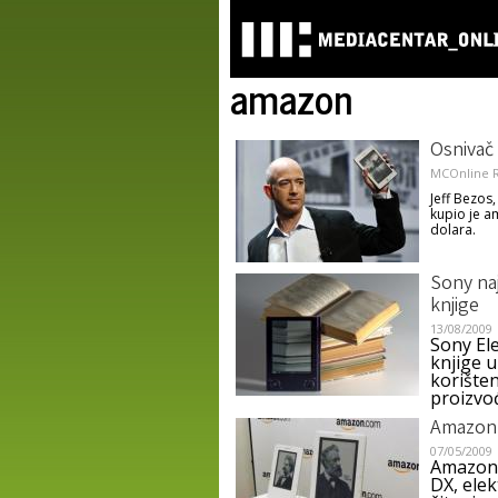
amazon
Osnivač
MCOnline R
Jeff Bezos,
kupio je a
dolara.
Sony naj
knjige
13/08/2009
Sony Ele
knjige u
korište
proizvo
Amazon 
07/05/2009
Amazon j
DX, elek