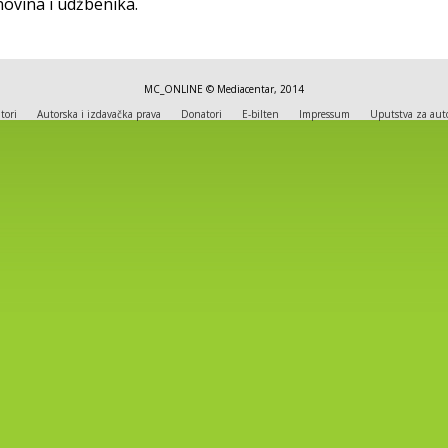
novina i udžbenika.
MC_ONLINE © Mediacentar, 2014
tori
Autorska i izdavačka prava
Donatori
E-bilten
Impressum
Uputstva za aut