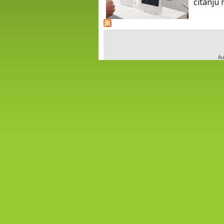
čitanju 
Au