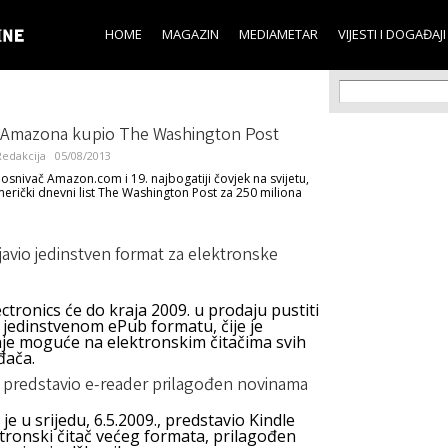
Skip to
main
HOME
MAGAZIN
MEDIAMETAR
VIJESTI I DOGAĐAJI
content
Search f
Search
 Amazona kupio The Washington Post
edakcija
05/08/2013
 osnivač Amazon.com i 19. najbogatiji čovjek na svijetu,
merički dnevni list The Washington Post za 250 miliona
avio jedinstven format za elektronske
ctronics će do kraja 2009. u prodaju pustiti
 jedinstvenom ePub formatu, čije je
nje moguće na elektronskim čitačima svih
đača.
predstavio e-reader prilagođen novinama
e u srijedu, 6.5.2009., predstavio Kindle
tronski čitač većeg formata, prilagođen