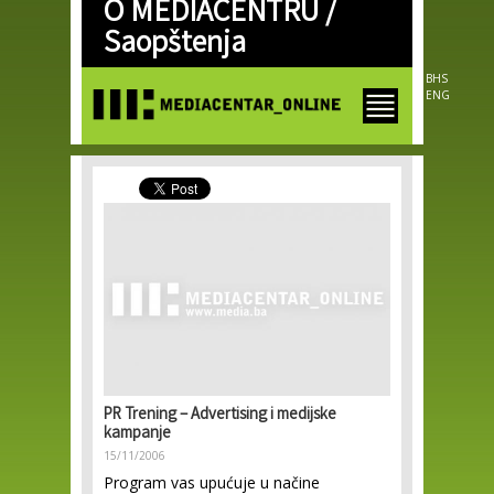
O MEDIACENTRU /
Skip to
main
Saopštenja
content
BHS
ENG
PR Trening – Advertising i medijske
kampanje
15/11/2006
Program vas upućuje u načine