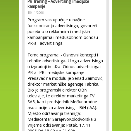
PR Trening – Advertising i medijske
kampanje
15/11/2006
Program vas upućuje u načine
funkcioniranja advertisinga, govoreći
posebno o reklamnim i medijskim
kampanjama i međusobnom odnosu
PR-a i advertisinga.
Teme programa: - Osnovni koncepti i
tehnike advertisinga- Uloga advertisinga
u izgradnji imidža- Odnos advertisinga i
PR-a- PR i medijske kampanje
Predavač na modulu je Senad Zaimović,
direktor marketinške agencije Fabrika.
Bio je programski direktor OBN
televizije, te direktor marketinga TV
SA3, kao i predsjednik Međunarodne
asocijacije za advertising – BiH (IAA).
Mjesto održavanja treninga:
Mediacentar SarajevoKolodvorska 3
Vrijeme održavanja: Petak, 17. 11.
2006.Od 18,00 do 21,00h