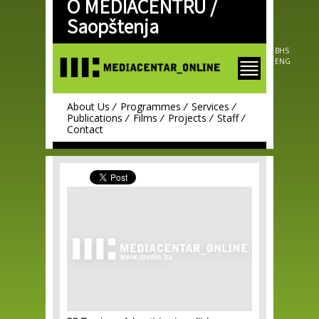
O MEDIACENTRU /
Skip to
main
Saopštenja
content
BHS
ENG
About Us
Programmes
Services
Publications
Films
Projects
Staff
Contact