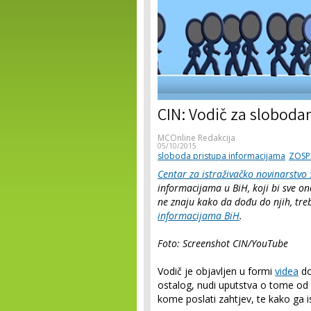
CIN: Vodič za sloboda
MCOnline Redakcija
05/10/2015
sloboda pristupa informacijama
ZOSP
Centar za istraživačko novinarstvo
informacijama u BiH, koji bi sve o
ne znaju kako da dođu do njih, tr
informacijama BiH
.
Foto: Screenshot CIN/YouTube
Vodič je objavljen u formi
videa
do
ostalog, nudi uputstva o tome od ko
kome poslati zahtjev, te kako ga is