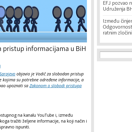
EFJ pozvao na
Udruženja BH
Između činje
Odgovornost 
ratnim zločin
n pristup informacijama u BiH
Search f
Search
I
 Sarajevo
objavio je Vodič za slobodan pristup
ne kojima su potrebne određene informacije, a
ebao upoznati sa
Zakonom o slobodi pristupa
stupnog na kanalu YouTube i, između
ga tražiti željene informacije, na koji način i
pravno ispuniti.