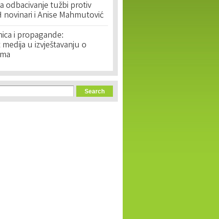
 odbacivanje tužbi protiv
 novinari i Anise Mahmutović
nica i propagande:
medija u izvještavanju o
ima
orm