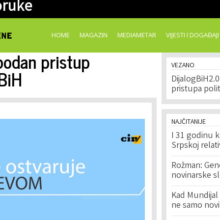
oruke
Skip to
main
content
HOME
MAGAZIN
MEDIAMETAR
VIJESTI I DOGAĐAJI
bodan pristup
VEZANO
BiH
DijalogBiH2.
pristupa polit
NAJČITANIJE
I 31 godinu k
Srpskoj relat
Rožman: Geno
novinarske s
Kad Mundijal 
ne samo novi