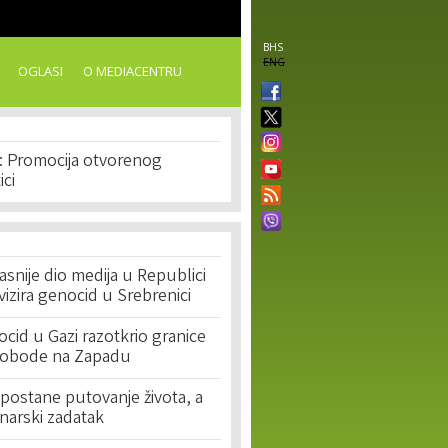
BHS
ENG
OGLASI
O MEDIACENTRU
0: Promocija otvorenog
ici
asnije dio medija u Republici
ivizira genocid u Srebrenici
cid u Gazi razotkrio granice
lobode na Zapadu
postane putovanje života, a
narski zadatak