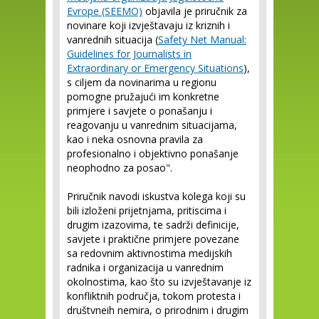
Evrope (SEEMO)
objavila je priručnik za
novinare koji izvještavaju iz kriznih i
vanrednih situacija (
Safety Net Manual:
Guidelines for Journalists in
Extraordinary or Emergency Situations
),
s ciljem da novinarima u regionu
pomogne pružajući im konkretne
primjere i savjete o ponašanju i
reagovanju u vanrednim situacijama,
kao i neka osnovna pravila za
profesionalno i objektivno ponašanje
neophodno za posao".
Priručnik navodi iskustva kolega koji su
bili izloženi prijetnjama, pritiscima i
drugim izazovima, te sadrži definicije,
savjete i praktične primjere povezane
sa redovnim aktivnostima medijskih
radnika i organizacija u vanrednim
okolnostima, kao što su izvještavanje iz
konfliktnih područja, tokom protesta i
društvneih nemira, o prirodnim i drugim