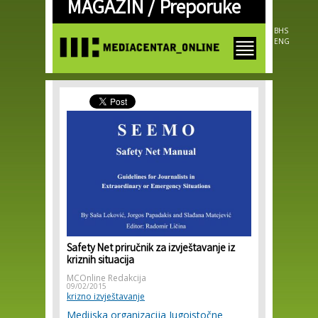
MAGAZIN /
Preporuke
Skip to
main
content
BHS
ENG
Safety Net priručnik za izvještavanje iz
kriznih situacija
MCOnline Redakcija
09/02/2015
krizno izvještavanje
Medijska organizacija Jugoistočne