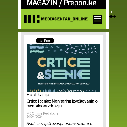
MAGAZIN /
Preporuke
Skip to
main
content
BHS
ENG
Publikacija
Crtice i senke: Monitoring izveštavanja o
mentalnom zdravlju
MCOnline Redakcija
26/04/2024
Analiza izvještavanja online medija o