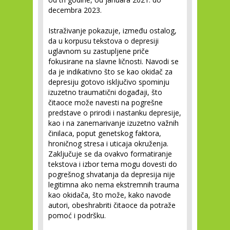
decembra 2023.
Istraživanje pokazuje, između ostalog,
da u korpusu tekstova o depresiji
uglavnom su zastupljene priče
fokusirane na slavne ličnosti. Navodi se
da je indikativno što se kao okidač za
depresiju gotovo isključivo spominju
izuzetno traumatični događaji, što
čitaoce može navesti na pogrešne
predstave o prirodi i nastanku depresije,
kao i na zanemarivanje izuzetno važnih
činilaca, poput genetskog faktora,
hroničnog stresa i uticaja okruženja.
Zaključuje se da ovakvo formatiranje
tekstova i izbor tema mogu dovesti do
pogrešnog shvatanja da depresija nije
legitimna ako nema ekstremnih trauma
kao okidača, što može, kako navode
autori, obeshrabriti čitaoce da potraže
pomoć i podršku.