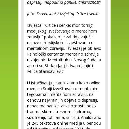
depresiji, napadima panike, anksioznosti.
foto: Screenshot / Izvještaj Crtice i senke
Izvještaj “Crtice i senke: monitoring
medijskog izveštavanja o mentalnom
zdravlju” pokazao je zabrinjavajuće
nalaze u medijskom izvještavanju o
mentalnom zdravlju. Izvještaj je objavio
Psihološki centar za mentalno zdravlje
u zajednici MentalHub iz Novog Sada, a
autori su Stefan Janjić, Ivana Janjić i
Milica Stanisavljević.
U istraživanju je analizirano kako online
mediji u Srbiji izveštavaju o mentalnim
tegobama i mentalnom zdravlju, na
osnovu najviralnijih objava o depresiji,
napadima panike, anksioznosti, post-
traumatskom stresnom sindromu,
šizofreniji, fobijama, suicidu. Analizirano
je 245 tekstova online medija u periodu
od tri godine, od januara 2021. do