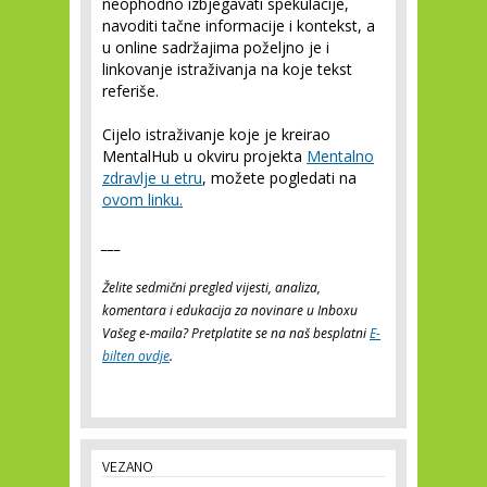
neophodno izbjegavati spekulacije,
navoditi tačne informacije i kontekst, a
u online sadržajima poželjno je i
linkovanje istraživanja na koje tekst
referiše.
Cijelo istraživanje koje je kreirao
MentalHub u okviru projekta
Mentalno
zdravlje u etru
, možete pogledati na
ovom linku.
___
Želite sedmični pregled vijesti, analiza,
komentara i edukacija za novinare u Inboxu
Vašeg e-maila? Pretplatite se na naš besplatni
E-
bilten ovdje
.
VEZANO