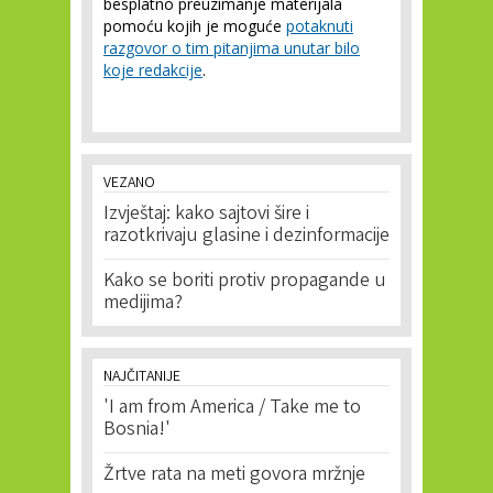
besplatno preuzimanje materijala
pomoću kojih je moguće
potaknuti
razgovor o tim pitanjima unutar bilo
koje redakcije
.
VEZANO
Izvještaj: kako sajtovi šire i
razotkrivaju glasine i dezinformacije
Kako se boriti protiv propagande u
medijima?
NAJČITANIJE
'I am from America / Take me to
Bosnia!'
Žrtve rata na meti govora mržnje