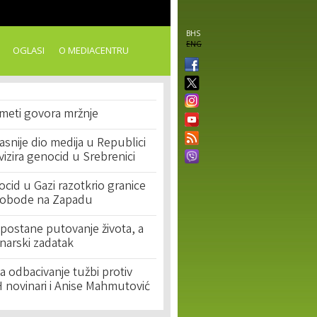
BHS
ENG
OGLASI
O MEDIACENTRU
 meti govora mržnje
asnije dio medija u Republici
ivizira genocid u Srebrenici
cid u Gazi razotkrio granice
lobode na Zapadu
postane putovanje života, a
narski zadatak
 odbacivanje tužbi protiv
 novinari i Anise Mahmutović