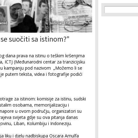
Search f
Search
e suočiti sa istinom?"
dana prava na istinu o teškim kršenjima
va, ICTJ (Međunarodni centar za tranzicijsku
lnu kampanju pod nazivom „Možemo li se
 je putem teksta, videa i fotografije podići
trage za istinom: komisije za istinu, sudski
estalim osobama, memorijalizaciju i
 napore u ovom području, organizatori su
krajeva svijeta gdje su ova pitanja danas
ovinu, Liban, Kolumbiju i Indoneziju.
a liku i djelu nadbiskupa Oscara Arnulfa