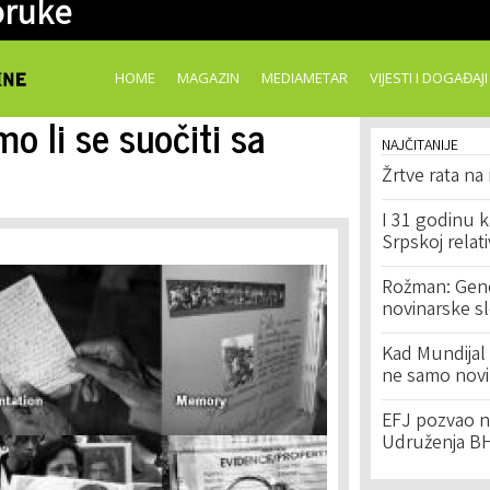
oruke
Skip to
main
content
HOME
MAGAZIN
MEDIAMETAR
VIJESTI I DOGAĐAJI
 li se suočiti sa
NAJČITANIJE
Žrtve rata na
I 31 godinu k
Srpskoj relat
Rožman: Geno
novinarske s
Kad Mundijal 
ne samo novi
EFJ pozvao na
Udruženja BH