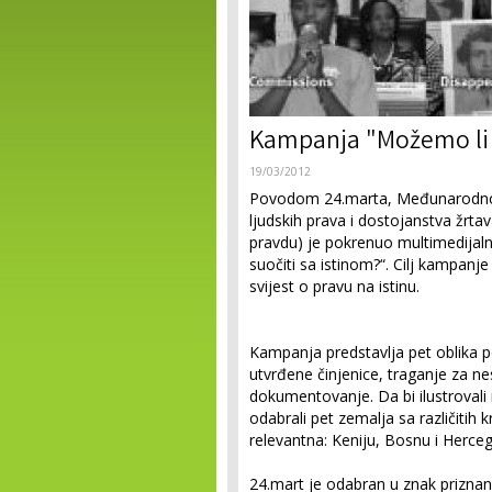
Kampanja "Možemo li s
19/03/2012
Povodom 24.marta, Međunarodnog 
ljudskih prava i dostojanstva žrta
pravdu) je pokrenuo multimedija
suočiti sa istinom?“. Cilj kampanje
svijest o pravu na istinu.
Kampanja predstavlja pet oblika po
utvrđene činjenice, traganje za n
dokumentovanje. Da bi ilustrovali
odabrali pet zemalja sa različitih 
relevantna: Keniju, Bosnu i Herceg
24.mart je odabran u znak priznanj