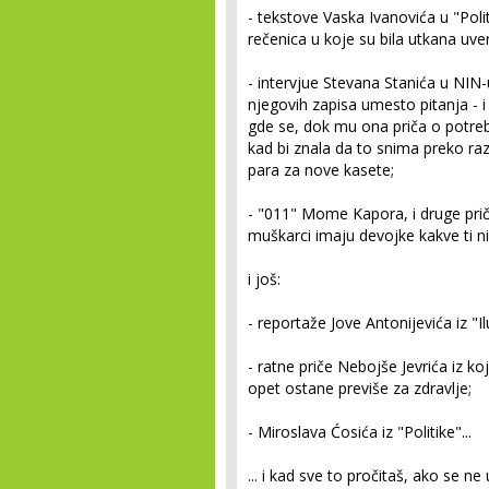
- tekstove Vaska Ivanovića u "Polit
rečenica u koje su bila utkana uve
- intervjue Stevana Stanića u NIN-
njegovih zapisa umesto pitanja - 
gde se, dok mu ona priča o potrebi
kad bi znala da to snima preko raz
para za nove kasete;
- "011" Mome Kapora, i druge prič
muškarci imaju devojke kakve ti n
i još:
- reportaže Jove Antonijevića iz "Il
- ratne priče Nebojše Jevrića iz ko
opet ostane previše za zdravlje;
- Miroslava Ćosića iz "Politike"...
... i kad sve to pročitaš, ako se ne