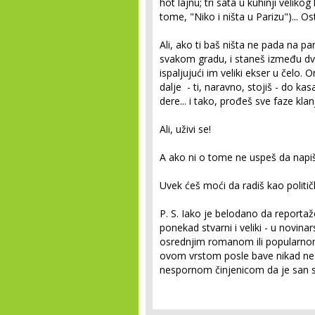
hot lajnu; tri sata u kuhinji veliko
tome, "Niko i ništa u Parizu")... Os
Ali, ako ti baš ništa ne pada na p
svakom gradu, i staneš između dva
ispaljujući im veliki ekser u čelo.
dalje - ti, naravno, stojiš - do ka
dere... i tako, prođeš sve faze kla
Ali, uživi se!
A ako ni o tome ne uspeš da napiše
Uvek ćeš moći da radiš kao politi
P. S. Iako je belodano da reportaž
ponekad stvarni i veliki - u novin
osrednjim romanom ili popularnom
ovom vrstom posle bave nikad ne 
nespornom činjenicom da je san s