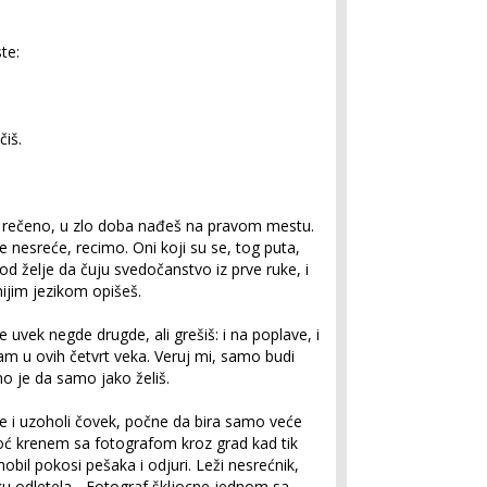
te:
iš.
je rečeno, u zlo doba nađeš na pravom mestu.
le nesreće, recimo. Oni koji su se, tog puta,
od želje da čuju svedočanstvo iz prve ruke, i
ijim jezikom opišeš.
uvek negde drugde, ali grešiš: i na poplave, i
am u ovih četvrt veka. Veruj mi, samo budi
jno je da samo jako želiš.
se i uzoholi čovek, počne da bira samo veće
noć krenem sa fotografom kroz grad kad tik
bil pokosi pešaka i odjuri. Leži nesrećnik,
u odletela... Fotograf škljocne jednom sa