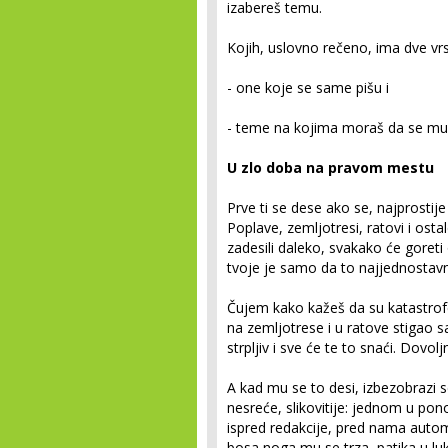
izabereš temu.
Kojih, uslovno rečeno, ima dve vrs
- one koje se same pišu i
- teme na kojima moraš da se muč
U zlo doba na pravom mestu
Prve ti se dese ako se, najprosti
Poplave, zemljotresi, ratovi i osta
zadesili daleko, svakako će goreti 
tvoje je samo da to najjednostavn
Čujem kako kažeš da su katastrofe 
na zemljotrese i u ratove stigao s
strpljiv i sve će te to snaći. Dovol
A kad mu se to desi, izbezobrazi 
nesreće, slikovitije: jednom u po
ispred redakcije, pred nama automo
bosa noga mu se trza, patika u luk