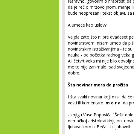
Naravno, govorim o hrabrosti da po
da je reč o mrzovoljnom, manje ili
bude neoprezan i tekst objavi, sa 
A umeće kao uslov?
Valjda zato što ni pre dvadeset 
novinarstvom, nisam umeo da piše
novinarskim istraživanjima - te su p
nauka - od početka radnog veka g
Ali četvrt veka mi nije bilo dovolj
me to nije zanimalo, sad svejedn
dobre.
Šta novinar mora da pročita
I šta svaki novinar koji misli da će
vesti ili komentare
m o r a
da pro
- knjigu Vase Popovića "Šešir dole
nemačkoj aristokratkinji, on, novin
ljubavnikom iz Beča... iz ljubavnih, 