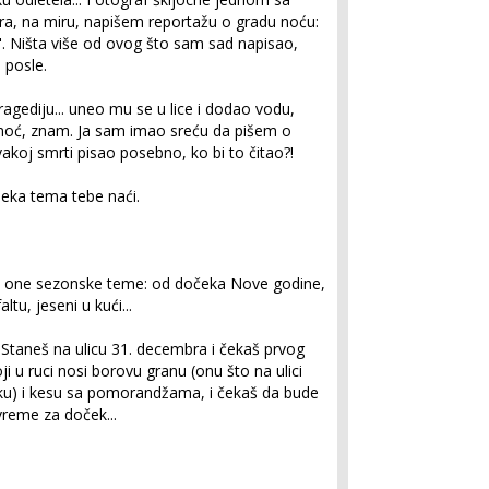
tra, na miru, napišem reportažu o gradu noću:
. Ništa više od ovog što sam sad napisao,
 posle.
tragediju... uneo mu se u lice i dodao vodu,
omoć, znam. Ja sam imao sreću da pišem o
akoj smrti pisao posebno, ko bi to čitao?!
eka tema tebe naći.
ti one sezonske teme: od dočeka Nove godine,
ltu, jeseni u kući...
 Staneš na ulicu 31. decembra i čekaš prvog
 u ruci nosi borovu granu (onu što na ulici
lku) i kesu sa pomorandžama, i čekaš da bude
vreme za doček...