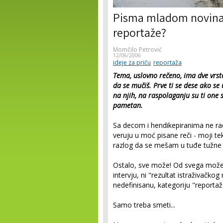
Pisma mladom novina
reportaže?
Momčilo Petrović
12/06/2006
ideje za priču
reportaža
Tema, uslovno rečeno, ima dve vrst
da se mučiš. Prve ti se dese ako s
na njih, na raspolaganju su ti one
pametan.
Sa decom i hendikepiranima ne ra
veruju u moć pisane reči - moji te
razlog da se mešam u tuđe tužne 
Ostalo, sve može! Od svega može da 
intervju, ni "rezultat istraživačkog
nedefinisanu, kategoriju "reportaž
Samo treba smeti...