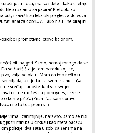
 unutrašnjosti - oca, majku i dete - kako u letnje
du hleb i salamu sa papira? Pretoplo su
a put, i završili su lekarski pregled, a do voza
ultati analiza dobri... Ali, ako nisu - ne diraj ih!
a kosidibe i promotivne letove balonom.
o nećeš biti najgori. Samo, nemoj mnogo da se
. Da se čudiš šta je tom narodu koji se,
piva, valja po blatu. Mora da ima nešto u
deset hiljada, a ti jedan. U svom stanu slušaj
ter, ne vređaj. I uopšte: kad već svojim
je shvatiti - ne možeš da pomogneš, drži se
kome o kome pišeš. (Znam šta sam upravo
.. nije to to... promisli!)
jivije"?Ima i zanimljivije, naravno, samo se nisi
uglja; tri minuta u cirkusu kao meta bacaču
lom policije; dva sata u sobi sa ženama na