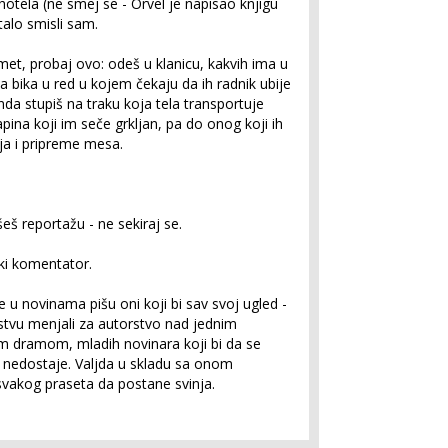
g hotela (ne smej se - Orvel je napisao knjigu
talo smisli sam.
amet, probaj ovo: odeš u klanicu, kakvih ima u
 bika u red u kojem čekaju da ih radnik ubije
 Onda stupiš na traku koja tela transportuje
sapina koji im seče grkljan, pa do onog koji ih
nja i pripreme mesa.
š reportažu - ne sekiraj se.
čki komentator.
e u novinama pišu oni koji bi sav svoj ugled -
arstvu menjali za autorstvo nad jednim
 dramom, mladih novinara koji bi da se
nedostaje. Valjda u skladu sa onom
vakog praseta da postane svinja.