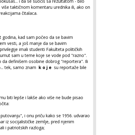
kušaš... i da se suočiš sa rezultatom - bilo
 više taktičnom komentaru urednika ili, ako on
reakcijama čitalaca.
pet godina, kad sam počeo da se bavim
m vesti, a još manje da se bavim
rivilegije imali studenti Fakulteta političkih
urnut sam u teme koje se vode pod "razno".
no da definišem osobine dobrog "reportera". Ili
o... tek, samo znam
k o j e
su reportaže bile
 mu biti lepše i lakše ako više ne bude pisao
čita:
 putovanju", i onu priču kako se 1956. udvarao
ar iz socijalističke zemlje, pred njenim
ali i patriotskih razloga;