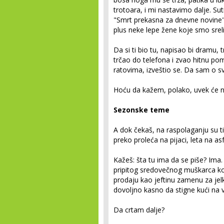
trotoara, i mi nastavimo dalje. Su
"Smrt prekasna za dnevne novine"
plus neke lepe žene koje smo sreli
Da si ti bio tu, napisao bi dramu, 
trčao do telefona i zvao hitnu p
ratovima, izveštio se. Da sam o sv
Hoću da kažem, polako, uvek će n
Sezonske teme
A dok čekaš, na raspolaganju su 
preko proleća na pijaci, leta na asfa
Kažeš: šta tu ima da se piše? Ima.
pripitog sredovečnog muškarca koji
prodaju kao jeftinu zamenu za je
dovoljno kasno da stigne kući na 
Da crtam dalje?