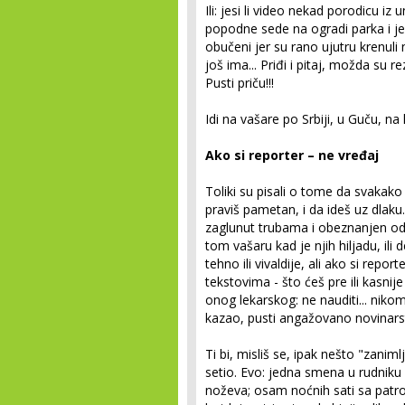
Ili: jesi li video nekad porodicu iz
popodne sede na ogradi parka i je
obučeni jer su rano ujutru krenuli n
još ima... Priđi i pitaj, možda su rez
Pusti priču!!!
Idi na vašare po Srbiji, u Guču, n
Ako si reporter – ne vređaj
Toliki su pisali o tome da svakak
praviš pametan, i da ideš uz dlaku
zaglunut trubama i obeznanjen od 
tom vašaru kad je njih hiljadu, ili 
tehno ili vivaldije, ali ako si repor
tekstovima - što ćeš pre ili kasni
onog lekarskog: ne nauditi... ni
kazao, pusti angažovano novinarstvo.
Ti bi, misliš se, ipak nešto "zaniml
setio. Evo: jedna smena u rudniku 
noževa; osam noćnih sati sa patro