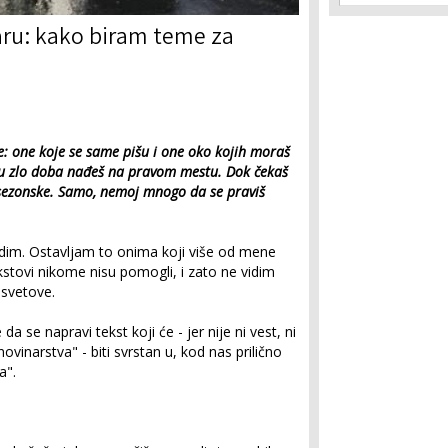
ru: kako biram teme za
e: one koje se same pišu i one oko kojih moraš
e u zlo doba nađeš na pravom mestu. Dok čekaš
 sezonske. Samo, nemoj mnogo da se praviš
dim. Ostavljam to onima koji više od mene
kstovi nikome nisu pomogli, i zato ne vidim
svetove.
se napravi tekst koji će - jer nije ni vest, ni
 novinarstva" - biti svrstan u, kod nas prilično
a".