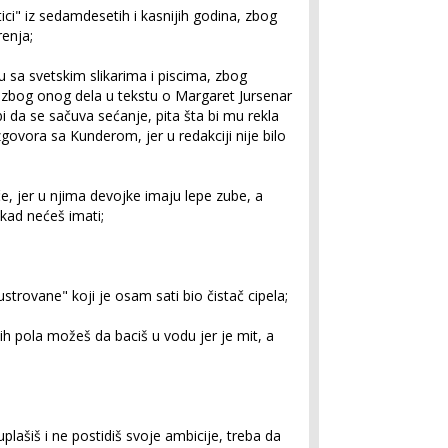
ici" iz sedamdesetih i kasnijih godina, zbog
renja;
u sa svetskim slikarima i piscima, zbog
i zbog onog dela u tekstu o Margaret Jursenar
 da se sačuva sećanje, pita šta bi mu rekla
govora sa Kunderom, jer u redakciji nije bilo
e, jer u njima devojke imaju lepe zube, a
ikad nećeš imati;
ustrovane" koji je osam sati bio čistač cipela;
jih pola možeš da baciš u vodu jer je mit, a
 uplašiš i ne postidiš svoje ambicije, treba da