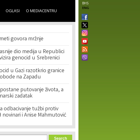
BHS
ENG
OGLASI
O MEDIACENTRU
 meti govora mržnje
asnije dio medija u Republici
ivizira genocid u Srebrenici
cid u Gazi razotkrio granice
lobode na Zapadu
postane putovanje života, a
narski zadatak
 odbacivanje tužbi protiv
 novinari i Anise Mahmutović
orm