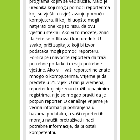
programa kojim se već služite. Malo je
urednika koji mogu pomoći reporterima
koji su vješti u izvještavanju pomoću
kompjutera, ili koji bi uopšte mogli
natjerati one koji to nisu, da ovu
vještinu steknu. Ako vi to možete, znači
da ćete se odlikovati kao urednik. U
svakoj priči zapitajte koji bi izvori
podataka mogli pomoći reporteru.
Forsirajte i navodite reportera da traži
potrebne podatke i razvija potrebne
vještine. Ako vi ili vaši reporteri ne znate
mnogo o kompjuterima, vrijeme je da
pređete u 21. vijek. U ranija vremena,
reporter koji nije znao tražiti u papirnim
registrima, nije se mogao praviti da je
potpun reporter. U današnje vrijeme je
većina informacija pohranjena u
bazama podataka, a vaši reporteri ih
moraju naučiti pretraživati i naći
potrebne informacije, da bi ostali
kompetentni.