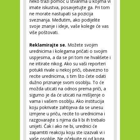
neko traži pomoć u stvarima u kojima vi
imate iskustva, posavjetujte ga. Pri tom
ne morate nastupati sa pozicija
sveznanja. Međutim, ako podijelite
svoje znanje i ideje, vaše kolege će vas
više poštovati.
Reklamirajte se.
Možete svojim
urednicima i kolegama pričati o svojim
uspjesima, a da se pri tom ne hvališete i
ne iritirate nikog. Ako su vaši reporteri
potukli rivale u nekoj priči, obavezno to
recite urednicima, s tim što ćete odati
dužno priznanje svom osoblju. To će
možda uticati na odnos prema priči, a
sigurno je da će uticati na mišljenje o
vama i vašem osoblju. Ako institucija
koju pokrivate zahtijeva da se unesu
izmjene u priču, recite to urednicima i
razgovarajte s njima da li bi ih trebalo
unijeti. Čak i ako ne bi, urednici će
zapamtiti reakciju koju ste izazvali vi i
vaše osoblje. Ne očekujte ni od koga