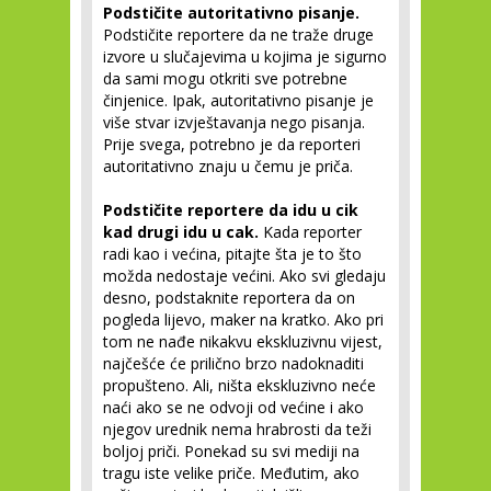
Podstičite autoritativno pisanje.
Podstičite reportere da ne traže druge
izvore u slučajevima u kojima je sigurno
da sami mogu otkriti sve potrebne
činjenice. Ipak, autoritativno pisanje je
više stvar izvještavanja nego pisanja.
Prije svega, potrebno je da reporteri
autoritativno znaju u čemu je priča.
Podstičite reportere da idu u cik
kad drugi idu u cak.
Kada reporter
radi kao i većina, pitajte šta je to što
možda nedostaje većini. Ako svi gledaju
desno, podstaknite reportera da on
pogleda lijevo, maker na kratko. Ako pri
tom ne nađe nikakvu ekskluzivnu vijest,
najčešće će prilično brzo nadoknaditi
propušteno. Ali, ništa ekskluzivno neće
naći ako se ne odvoji od većine i ako
njegov urednik nema hrabrosti da teži
boljoj priči. Ponekad su svi mediji na
tragu iste velike priče. Međutim, ako