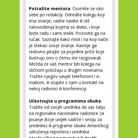
Potražite mentora
. Osvrnite se oko
sebe po redakciji. Odredite kolegu koji
ima znanje, radne navike ili stil
rukovođenja kojima se divite, i koje
biste rado i sami stekli. Pozovite ga na
ručak. Saznajte kako misli i na koji način
je stekao svoje znanje. Kasnije ga
redovno pitajte za pojedine priče koje
ilustruju ono o čemu ste razgovarali.
Možda će vaš mentor biti kolega na
sličnom položaju u drugim novinama.
Tražite njegov savjet telefonom i e-
mailom, ili stupite s njim u kontakt na
nekoj radionici ili konferenciji.
Učestvujte u programima obuke.
Tražite od svojih urednika da vas šalju
na regionalne nacionalne radionice za
pisanje (koje uvijek sadrže i sesiju za
urednike) ili programe obuke Američkog
udruženja reportera i urednika
istraživačkog novinarstva ili drugih