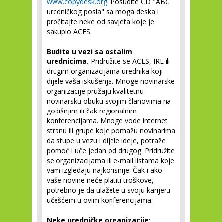
www.copydesk.org
. Posudite CD "ABC
uredničkog posla" sa moga deska i
pročitajte neke od savjeta koje je
sakupio ACES.
Budite u vezi sa ostalim
urednicima.
Pridružite se ACES, IRE ili
drugim organizacijama urednika koji
dijele vaša iskušenja. Mnoge novinarske
organizacije pružaju kvalitetnu
novinarsku obuku svojim članovima na
godišnjim ili čak regionalnim
konferencijama. Mnoge vode internet
stranu ili grupe koje pomažu novinarima
da stupe u vezu i dijele ideje, potraže
pomoć i uče jedan od drugog. Pridružite
se organizacijama ili e-mail listama koje
vam izgledaju najkorisnije. Čak i ako
vaše novine neće platiti troškove,
potrebno je da ulažete u svoju karijeru
učešćem u ovim konferencijama.
Neke uredničke organizacije: