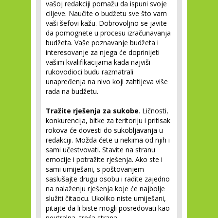
vašoj redakciji pomažu da ispuni svoje
ciljeve. Naučite o budžetu sve što vam
vaši šefovi kažu. Dobrovoljno se javite
da pomognete u procesu izračunavanja
budžeta. Vaše poznavanje budžeta i
interesovanje za njega će doprinijeti
vašim kvalifikacijama kada najviši
rukovodioci budu razmatrali
unapređenja na nivo koji zahtijeva više
rada na budžetu.
Tražite rješenja za sukobe
. Ličnosti,
konkurencija, bitke za teritoriju i pritisak
rokova će dovesti do sukobljavanja u
redakciji. Možda ćete u nekima od njih i
sami učestvovati. Stavite na stranu
emocije i potražite rješenja. Ako ste i
sami umiješani, s poštovanjem
saslušajte drugu osobu i radite zajedno
na nalaženju rješenja koje će najbolje
služiti čitaocu. Ukoliko niste umiješani,
pitajte da li biste mogli posredovati kao
neutralna, treća strana.