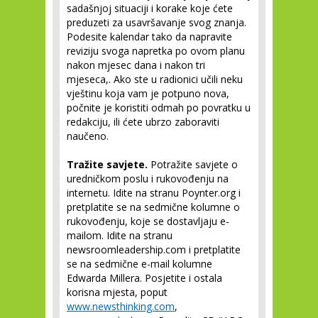
sadašnjoj situaciji i korake koje ćete
preduzeti za usavršavanje svog znanja.
Podesite kalendar tako da napravite
reviziju svoga napretka po ovom planu
nakon mjesec dana i nakon tri
mjeseca,. Ako ste u radionici učili neku
vještinu koja vam je potpuno nova,
počnite je koristiti odmah po povratku u
redakciju, ili ćete ubrzo zaboraviti
naučeno.
Tražite savjete.
Potražite savjete o
uredničkom poslu i rukovođenju na
internetu. Idite na stranu Poynter.org i
pretplatite se na sedmične kolumne o
rukovođenju, koje se dostavljaju e-
mailom. Idite na stranu
newsroomleadership.com i pretplatite
se na sedmične e-mail kolumne
Edwarda Millera. Posjetite i ostala
korisna mjesta, poput
www.newsthinking.com
,