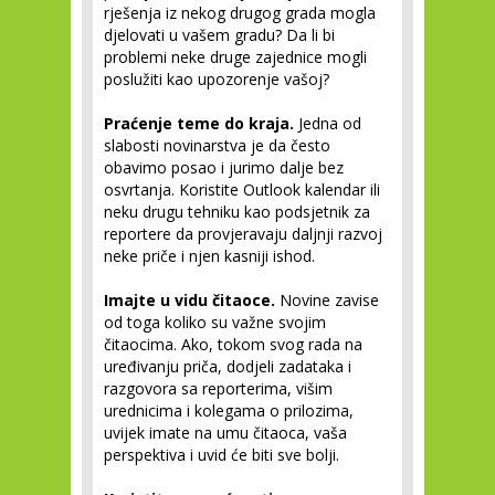
rješenja iz nekog drugog grada mogla
djelovati u vašem gradu? Da li bi
problemi neke druge zajednice mogli
poslužiti kao upozorenje vašoj?
Praćenje teme do kraja.
Jedna od
slabosti novinarstva je da često
obavimo posao i jurimo dalje bez
osvrtanja. Koristite Outlook kalendar ili
neku drugu tehniku kao podsjetnik za
reportere da provjeravaju daljnji razvoj
neke priče i njen kasniji ishod.
Imajte u vidu čitaoce.
Novine zavise
od toga koliko su važne svojim
čitaocima. Ako, tokom svog rada na
uređivanju priča, dodjeli zadataka i
razgovora sa reporterima, višim
urednicima i kolegama o prilozima,
uvijek imate na umu čitaoca, vaša
perspektiva i uvid će biti sve bolji.