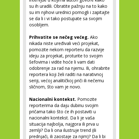
su ih uradili. Obratite pažnju na to kako
su im njihovi urednici pomogli i zapitajte
se da li i vi tako postupate sa svojim
osobljem.
Prihvatite se nečeg većeg.
Ako
nikada niste uređivali veći projekat,
pomozite nekom reporteru da razvije
ideju za projekat, proturite to svojim
šefovima i vidite hoće li vam dati
odobrenje za rad na njemu. Ili, ohrabrite
reportera koji želi raditi na narativnoj
seriji, većoj analitičkoj priči ili nečemu
sličnom, što vam je novo.
Nacionalni kontekst.
Pomozite
reporterima da daju dubinu svojim
pričama tako što će ih postaviti u
nacionalni kontekst. Da li je vaša
situacija najbolja, najgora ili prva u
zemlji? Da li ona ilustruje trend (ili
prednjači, ili zaostaje za njim)? Da li bi