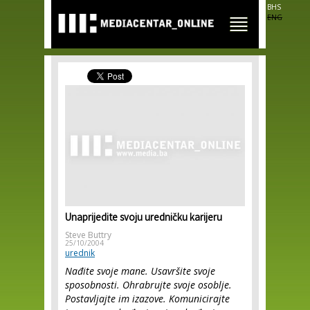
Skip to
BHS
main
ENG
content
Unaprijedite svoju uredničku karijeru
Steve Buttry
25/10/2004
urednik
Nađite svoje mane. Usavršite svoje
sposobnosti. Ohrabrujte svoje osoblje.
Postavljajte im izazove. Komunicirajte