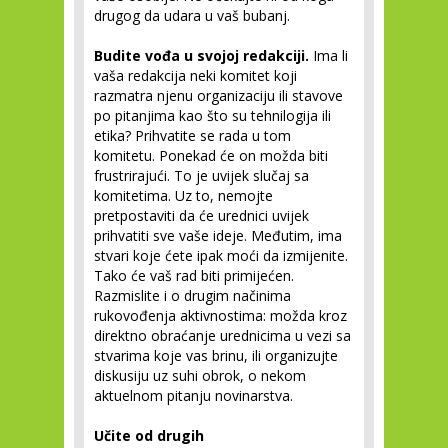
drugog da udara u vaš bubanj.
Budite vođa u svojoj redakciji.
Ima li
vaša redakcija neki komitet koji
razmatra njenu organizaciju ili stavove
po pitanjima kao što su tehnilogija ili
etika? Prihvatite se rada u tom
komitetu. Ponekad će on možda biti
frustrirajući. To je uvijek slučaj sa
komitetima. Uz to, nemojte
pretpostaviti da će urednici uvijek
prihvatiti sve vaše ideje. Međutim, ima
stvari koje ćete ipak moći da izmijenite.
Tako će vaš rad biti primijećen.
Razmislite i o drugim načinima
rukovođenja aktivnostima: možda kroz
direktno obraćanje urednicima u vezi sa
stvarima koje vas brinu, ili organizujte
diskusiju uz suhi obrok, o nekom
aktuelnom pitanju novinarstva.
Učite od drugih