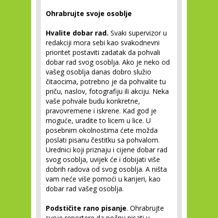
Ohrabrujte svoje osoblje
Hvalite dobar rad.
Svaki supervizor u
redakciji mora sebi kao svakodnevni
prioritet postaviti zadatak da pohvali
dobar rad svog osoblja. Ako je neko od
vašeg osoblja danas dobro služio
čitaocima, potrebno je da pohvalite tu
priču, naslov, fotografiju ili akciju. Neka
vaše pohvale budu konkretne,
pravovremene i iskrene. Kad god je
moguće, uradite to licem u lice. U
posebnim okolnostima ćete možda
poslati pisanu čestitku sa pohvalom.
Urednici koji priznaju i cijene dobar rad
svog osoblja, uvijek će i dobijati više
dobrih radova od svog osoblja. A ništa
vam neće više pomoći u karijeri, kao
dobar rad vašeg osoblja.
Podstičite rano pisanje
. Ohrabrujte
svoje reportere da počnu pisati u