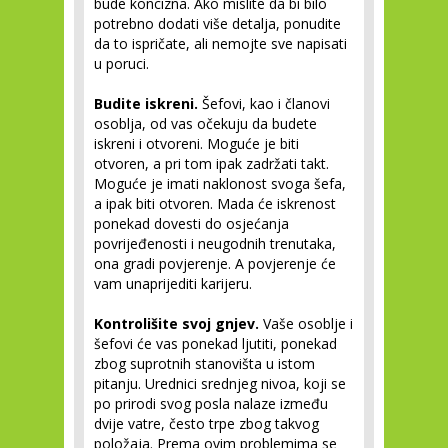
bude koncizna. Ako mislite da bi bilo
potrebno dodati više detalja, ponudite
da to ispričate, ali nemojte sve napisati
u poruci.
Budite iskreni.
Šefovi, kao i članovi
osoblja, od vas očekuju da budete
iskreni i otvoreni. Moguće je biti
otvoren, a pri tom ipak zadržati takt.
Moguće je imati naklonost svoga šefa,
a ipak biti otvoren. Mada će iskrenost
ponekad dovesti do osjećanja
povrijeđenosti i neugodnih trenutaka,
ona gradi povjerenje. A povjerenje će
vam unaprijediti karijeru.
Kontrolišite svoj gnjev.
Vaše osoblje i
šefovi će vas ponekad ljutiti, ponekad
zbog suprotnih stanovišta u istom
pitanju. Urednici srednjeg nivoa, koji se
po prirodi svog posla nalaze između
dvije vatre, često trpe zbog takvog
položaja. Prema ovim problemima se