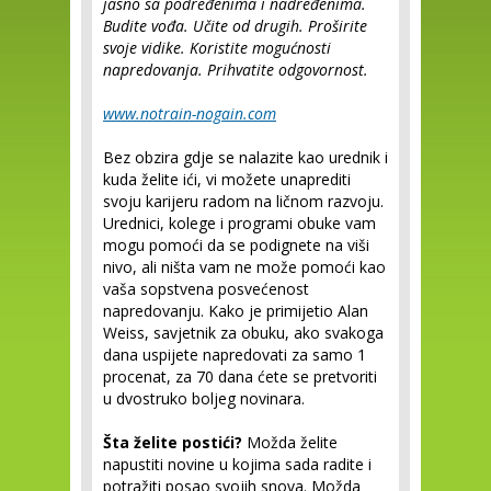
jasno sa podređenima i nadređenima.
Budite vođa. Učite od drugih. Proširite
svoje vidike. Koristite mogućnosti
napredovanja. Prihvatite odgovornost.
www.notrain-nogain.com
Bez obzira gdje se nalazite kao urednik i
kuda želite ići, vi možete unaprediti
svoju karijeru radom na ličnom razvoju.
Urednici, kolege i programi obuke vam
mogu pomoći da se podignete na viši
nivo, ali ništa vam ne može pomoći kao
vaša sopstvena posvećenost
napredovanju. Kako je primijetio Alan
Weiss, savjetnik za obuku, ako svakoga
dana uspijete napredovati za samo 1
procenat, za 70 dana ćete se pretvoriti
u dvostruko boljeg novinara.
Šta želite postići?
Možda želite
napustiti novine u kojima sada radite i
potražiti posao svojih snova. Možda