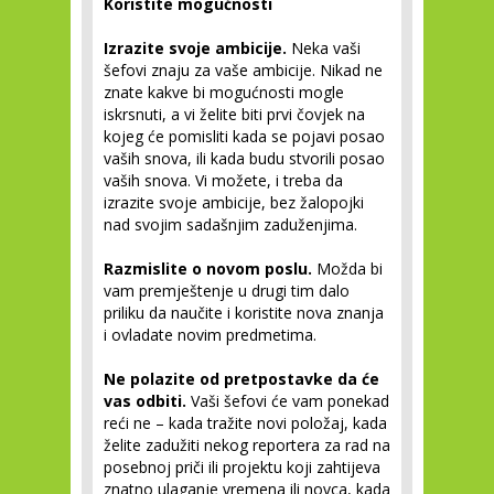
Koristite mogućnosti
Izrazite svoje ambicije.
Neka vaši
šefovi znaju za vaše ambicije. Nikad ne
znate kakve bi mogućnosti mogle
iskrsnuti, a vi želite biti prvi čovjek na
kojeg će pomisliti kada se pojavi posao
vaših snova, ili kada budu stvorili posao
vaših snova. Vi možete, i treba da
izrazite svoje ambicije, bez žalopojki
nad svojim sadašnjim zaduženjima.
Razmislite o novom poslu.
Možda bi
vam premještenje u drugi tim dalo
priliku da naučite i koristite nova znanja
i ovladate novim predmetima.
Ne polazite od pretpostavke da će
vas odbiti.
Vaši šefovi će vam ponekad
reći ne – kada tražite novi položaj, kada
želite zadužiti nekog reportera za rad na
posebnoj priči ili projektu koji zahtijeva
znatno ulaganje vremena ili novca, kada