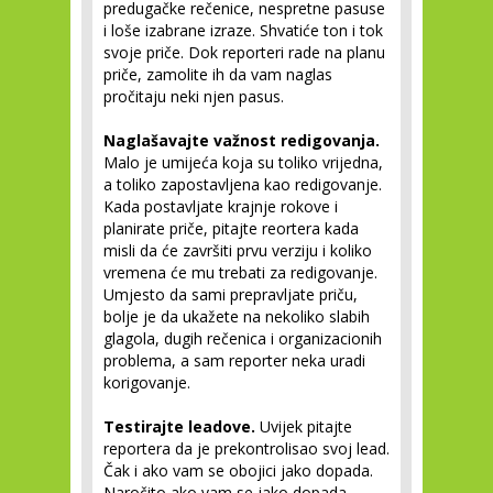
predugačke rečenice, nespretne pasuse
i loše izabrane izraze. Shvatiće ton i tok
svoje priče. Dok reporteri rade na planu
priče, zamolite ih da vam naglas
pročitaju neki njen pasus.
Naglašavajte važnost redigovanja.
Malo je umijeća koja su toliko vrijedna,
a toliko zapostavljena kao redigovanje.
Kada postavljate krajnje rokove i
planirate priče, pitajte reortera kada
misli da će završiti prvu verziju i koliko
vremena će mu trebati za redigovanje.
Umjesto da sami prepravljate priču,
bolje je da ukažete na nekoliko slabih
glagola, dugih rečenica i organizacionih
problema, a sam reporter neka uradi
korigovanje.
Testirajte leadove.
Uvijek pitajte
reportera da je prekontrolisao svoj lead.
Čak i ako vam se obojici jako dopada.
Naročito ako vam se jako dopada.