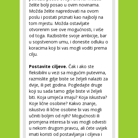
želite bolji posao u ovim novinama.
Možda želite napredovati na ovom
poslu i postati priznati kao najbolji na
tom mjestu. Možda ostavljate
otvorenim sve ove mogućnosti, i više
od toga. Razbistrite svoje ambicije, bar
u sopstvenom umu, i donesite odluku o
koracima koji bi vas mogli voditi prema
cilju.
Postavite ciljeve.
Čak i ako ste
fleksibilni u vezi sa mogućim putevima,
razmislite gdje biste se željeli nalaziti za
dvije, ili pet godina. Pogledajte druge
koji su sada tamo gdje biste vi željeli
biti. Koja umijeća imaju? Koja iskustva?
Koje lične osobine? Kakvo znanje,
iskustvo ili lične osobine bi vas mogli
učiniti boljim od njih? Mogućnosti ili
promjena interesa bi vas mogli odvesti
u nekom drugom pravcu, ali ćete uvijek
imati koristi od postavljanja i ciljeva i