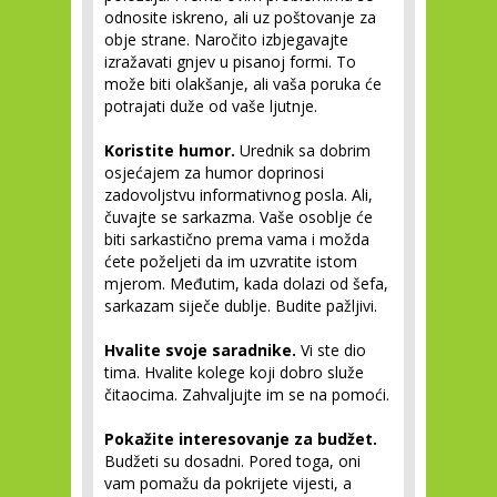
odnosite iskreno, ali uz poštovanje za
obje strane. Naročito izbjegavajte
izražavati gnjev u pisanoj formi. To
može biti olakšanje, ali vaša poruka će
potrajati duže od vaše ljutnje.
Koristite humor.
Urednik sa dobrim
osjećajem za humor doprinosi
zadovoljstvu informativnog posla. Ali,
čuvajte se sarkazma. Vaše osoblje će
biti sarkastično prema vama i možda
ćete poželjeti da im uzvratite istom
mjerom. Međutim, kada dolazi od šefa,
sarkazam siječe dublje. Budite pažljivi.
Hvalite svoje saradnike.
Vi ste dio
tima. Hvalite kolege koji dobro služe
čitaocima. Zahvaljujte im se na pomoći.
Pokažite interesovanje za budžet.
Budžeti su dosadni. Pored toga, oni
vam pomažu da pokrijete vijesti, a