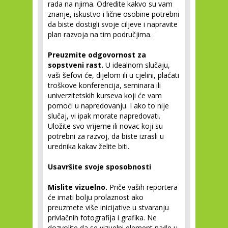
rada na njima. Odredite kakvo su vam
znanje, iskustvo i lične osobine potrebni
da biste dostigli svoje ciljeve i napravite
plan razvoja na tim područjima.
Preuzmite odgovornost za
sopstveni rast.
U idealnom slučaju,
vaši šefovi će, dijelom ili u cjelini, plaćati
troškove konferencija, seminara ili
univerzitetskih kurseva koji će vam
pomoći u napredovanju. I ako to nije
slučaj, vi ipak morate napredovati.
Uložite svo vrijeme ili novac koji su
potrebni za razvoj, da biste izrasli u
urednika kakav želite biti.
Usavršite svoje sposobnosti
Mislite vizuelno.
Priče vaših reportera
će imati bolju prolaznost ako
preuzmete više inicijative u stvaranju
privlačnih fotografija i grafika. Ne
dozvolite da se vizuelni element nađe u