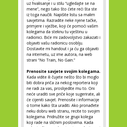
uz hvalisanje i u stilu “ugledajte se na
mene”, nego tako što ćete reći šta ste
iz toga naučili. Napišite listu sa malim
savjetima. Razradite neke njene tačke,
primjere i vježbe, koji će pomoći vašim
kolegama da steknu tu vještinu u
radionici. Biće mi zadovoljstvo zakazati i
objaviti vašu radionicu osoblju.
Dostavite mi handout i ja ću ga objaviti
na internetu, uz ime autora, na web
strani “No Train, No Gain.”
Prenosite savjete svojim kolegama.
Kada vidite ili čujete nešto što bi moglo
biti dobra priča za nekog reportera koji
ne radi za vas, proslijedite mu to. Oni
neće uraditi sve priče koje sugerirate, ali
će cijeniti savjet. Prenosite i informacije
o tome kako šta uraditi. Ako pronađete
neku dobru web stranu, recite to svojim
kolegama. Pridružite se grupi kolega
koji rade na sličnim poslovima. Kada