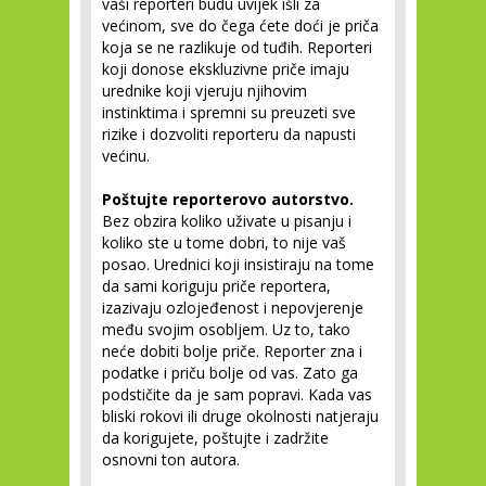
vaši reporteri budu uvijek išli za
većinom, sve do čega ćete doći je priča
koja se ne razlikuje od tuđih. Reporteri
koji donose ekskluzivne priče imaju
urednike koji vjeruju njihovim
instinktima i spremni su preuzeti sve
rizike i dozvoliti reporteru da napusti
većinu.
Poštujte reporterovo autorstvo.
Bez obzira koliko uživate u pisanju i
koliko ste u tome dobri, to nije vaš
posao. Urednici koji insistiraju na tome
da sami koriguju priče reportera,
izazivaju ozlojeđenost i nepovjerenje
među svojim osobljem. Uz to, tako
neće dobiti bolje priče. Reporter zna i
podatke i priču bolje od vas. Zato ga
podstičite da je sam popravi. Kada vas
bliski rokovi ili druge okolnosti natjeraju
da korigujete, poštujte i zadržite
osnovni ton autora.