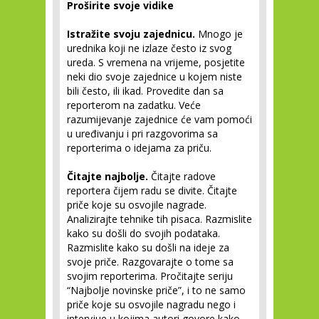
Proširite svoje vidike
Istražite svoju zajednicu.
Mnogo je
urednika koji ne izlaze često iz svog
ureda. S vremena na vrijeme, posjetite
neki dio svoje zajednice u kojem niste
bili često, ili ikad. Provedite dan sa
reporterom na zadatku. Veće
razumijevanje zajednice će vam pomoći
u uređivanju i pri razgovorima sa
reporterima o idejama za priču.
Čitajte najbolje.
Čitajte radove
reportera čijem radu se divite. Čitajte
priče koje su osvojile nagrade.
Analizirajte tehnike tih pisaca. Razmislite
kako su došli do svojih podataka.
Razmislite kako su došli na ideje za
svoje priče. Razgovarajte o tome sa
svojim reporterima. Pročitajte seriju
“Najbolje novinske priče”, i to ne samo
priče koje su osvojile nagradu nego i
intervjue u kojima autori govore kako