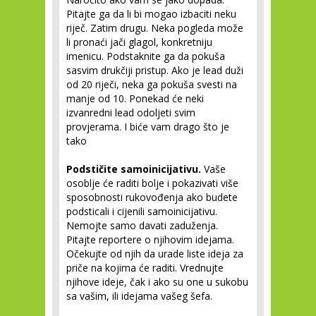
Pitajte ga da li bi mogao izbaciti neku
riječ. Zatim drugu. Neka pogleda može
li pronaći jači glagol, konkretniju
imenicu. Podstaknite ga da pokuša
sasvim drukčiji pristup. Ako je lead duži
od 20 riječi, neka ga pokuša svesti na
manje od 10. Ponekad će neki
izvanredni lead odoljeti svim
provjerama. I biće vam drago što je
tako
Podstičite samoinicijativu.
Vaše
osoblje će raditi bolje i pokazivati više
sposobnosti rukovođenja ako budete
podsticali i cijenili samoinicijativu.
Nemojte samo davati zaduženja.
Pitajte reportere o njihovim idejama.
Očekujte od njih da urade liste ideja za
priče na kojima će raditi. Vrednujte
njihove ideje, čak i ako su one u sukobu
sa vašim, ili idejama vašeg šefa.