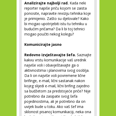
Analizirajte najbolji rad.
Kada neki
reporter napiše priču kojom se zaista
ponosite, napravite reviziju tehnika koje
je primijenio. Zašto su djelovale? Kako
bi mogao upotrijebiti istu tu tehniku u
budućim pričama? Da li bi toj tehnici
mogao poučiti nekog kolegu?
Komunicirajte jasno
Redovno izvještavajte šefa.
Saznajte
kakvu vrstu komunikacije vaš urednik
najviše voli i obavještavajte ga o
aktivnostima i planovima svog osoblja.
Da li on najviše voli povremene lične
brifinge, e-mail, lični sastanak nakon
kojeg slijedi e-mail, lični brifing zajedno
sa budžetom za predstojeće priče? Nije
potrebno da zasipate svog šefa
pojedinostima, ali je potrebno da on
uvijek bude u toku. Ako vaš šef ima
sklonost pisanoj komunikaciji, neka ona