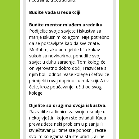
Budite vođa u redakciji
Budite mentor mlađem uredniku.
Podijelite svoje savjete i iskustva sa
manje iskusnim kolegom. Nije potrebno
da se postavljate kao da sve znate.
Međutim, ako primijetite bilo kakav
sukob sa novinarima, ponudite svoj
savjet u duhu saradnje. Tom kolegi će
on vjerovatno dobro doći, i razvićete s
njim bolji odnos. Vaše kolege i šefovi će
primijetiti ovaj doprinos u redakciji. A i vi
ćete, kroz poučavanje, učiti od svog
kolege.
Dijelite sa drugima svoja iskustva.
Razradite radionicu za svoje osoblje u
nekoj vještini kojom ste ovladali. Kada
prevaziđete neki problem u pisanju ili
izvještavanju i time ste ponosni, recite
svojim kolegama šta ste uradili, ali ne