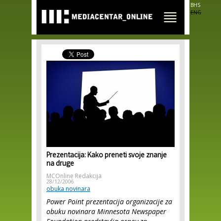
Skip to
BHS
main
ENG
content
Prezentacija: Kako preneti svoje znanje
na druge
MCOnline Redakcija
28/12/2006
obuka novinara
Power Point prezentacija organizacije za
obuku novinara Minnesota Newspaper