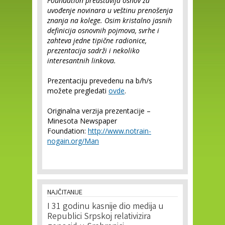
Foundation predstavlja osnov za
uvođenje novinara u veštinu prenošenja
znanja na kolege. Osim kristalno jasnih
definicija osnovnih pojmova, svrhe i
zahteva jedne tipične radionice,
prezentacija sadrži i nekoliko
interesantnih linkova.
Prezentaciju prevedenu na b/h/s
možete pregledati
ovde
.
Originalna verzija prezentacije –
Minesota Newspaper
Foundation:
http://www.notrain-
nogain.org/Man
NAJČITANIJE
I 31 godinu kasnije dio medija u
Republici Srpskoj relativizira