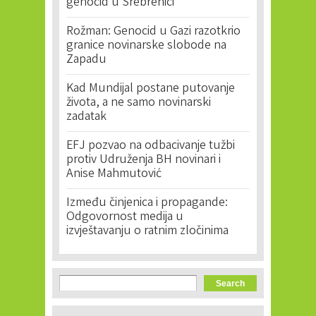
genocid u Srebrenici
Rožman: Genocid u Gazi razotkrio
granice novinarske slobode na
Zapadu
Kad Mundijal postane putovanje
života, a ne samo novinarski
zadatak
EFJ pozvao na odbacivanje tužbi
protiv Udruženja BH novinari i
Anise Mahmutović
Između činjenica i propagande:
Odgovornost medija u
izvještavanju o ratnim zločinima
Search form
Search