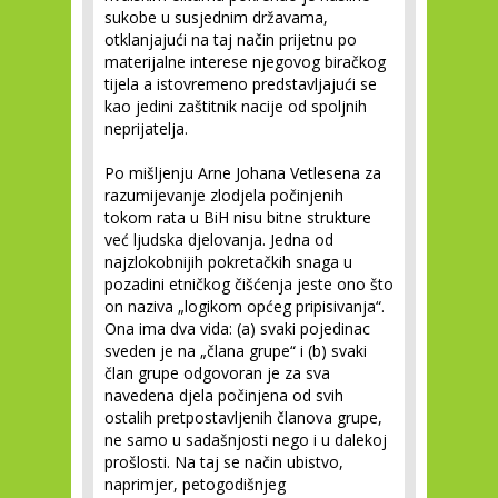
sukobe u susjednim državama,
otklanjajući na taj način prijetnu po
materijalne interese njegovog biračkog
tijela a istovremeno predstavljajući se
kao jedini zaštitnik nacije od spoljnih
neprijatelja.
Po mišljenju Arne Johana Vetlesena za
razumijevanje zlodjela počinjenih
tokom rata u BiH nisu bitne strukture
već ljudska djelovanja. Jedna od
najzlokobnijih pokretačkih snaga u
pozadini etničkog čišćenja jeste ono što
on naziva „logikom općeg pripisivanja“.
Ona ima dva vida: (a) svaki pojedinac
sveden je na „člana grupe“ i (b) svaki
član grupe odgovoran je za sva
navedena djela počinjena od svih
ostalih pretpostavljenih članova grupe,
ne samo u sadašnjosti nego i u dalekoj
prošlosti. Na taj se način ubistvo,
naprimjer, petogodišnjeg