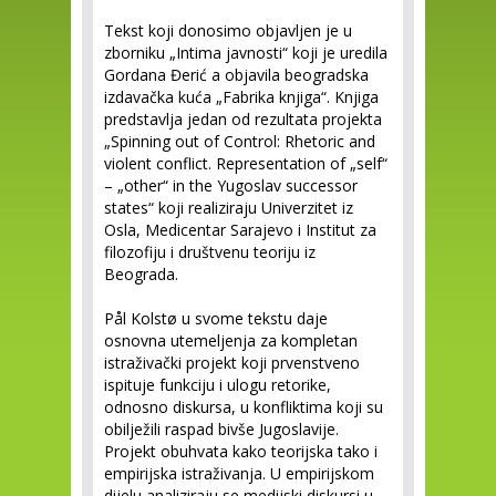
Tekst koji donosimo objavljen je u
zborniku „Intima javnosti“ koji je uredila
Gordana Đerić a objavila beogradska
izdavačka kuća „Fabrika knjiga“. Knjiga
predstavlja jedan od rezultata projekta
„Spinning out of Control: Rhetoric and
violent conflict. Representation of „self“
– „other“ in the Yugoslav successor
states“ koji realiziraju Univerzitet iz
Osla, Medicentar Sarajevo i Institut za
filozofiju i društvenu teoriju iz
Beograda.
Pål Kolstø u svome tekstu daje
osnovna utemeljenja za kompletan
istraživački projekt koji prvenstveno
ispituje funkciju i ulogu retorike,
odnosno diskursa, u konfliktima koji su
obilježili raspad bivše Jugoslavije.
Projekt obuhvata kako teorijska tako i
empirijska istraživanja. U empirijskom
dijelu analiziraju se medijski diskursi u