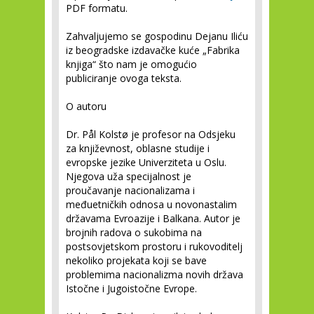
PDF formatu.
Zahvaljujemo se gospodinu Dejanu Iliću
iz beogradske izdavačke kuće „Fabrika
knjiga“ što nam je omogućio
publiciranje ovoga teksta.
O autoru
Dr. Pål Kolstø je profesor na Odsjeku
za književnost, oblasne studije i
evropske jezike Univerziteta u Oslu.
Njegova uža specijalnost je
proučavanje nacionalizama i
međuetničkih odnosa u novonastalim
državama Evroazije i Balkana. Autor je
brojnih radova o sukobima na
postsovjetskom prostoru i rukovoditelj
nekoliko projekata koji se bave
problemima nacionalizma novih država
Istočne i Jugoistočne Evrope.