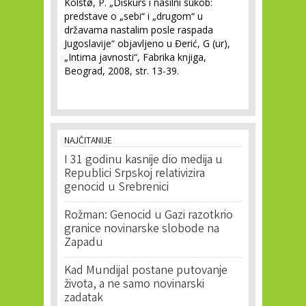
Kolstø, P. „Diskurs i nasilni sukob:
predstave o „sebi“ i „drugom“ u
državama nastalim posle raspada
Jugoslavije“ objavljeno u Đerić, G (ur),
„Intima javnosti“, Fabrika knjiga,
Beograd, 2008, str. 13-39.
NAJČITANIJE
I 31 godinu kasnije dio medija u
Republici Srpskoj relativizira
genocid u Srebrenici
Rožman: Genocid u Gazi razotkrio
granice novinarske slobode na
Zapadu
Kad Mundijal postane putovanje
života, a ne samo novinarski
zadatak