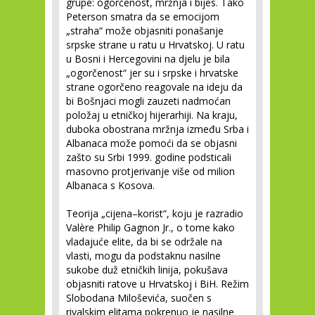
grupe: ogorčenost, mržnja i bijes. Tako
Peterson smatra da se emocijom
„straha“ može objasniti ponašanje
srpske strane u ratu u Hrvatskoj. U ratu
u Bosni i Hercegovini na djelu je bila
„ogorčenost“ jer su i srpske i hrvatske
strane ogorčeno reagovale na ideju da
bi Bošnjaci mogli zauzeti nadmoćan
položaj u etničkoj hijerarhiji. Na kraju,
duboka obostrana mržnja između Srba i
Albanaca može pomoći da se objasni
zašto su Srbi 1999. godine podsticali
masovno protjerivanje više od milion
Albanaca s Kosova.
Teorija „cijena–korist“, koju je razradio
Valère Philip Gagnon Jr., o tome kako
vladajuće elite, da bi se održale na
vlasti, mogu da podstaknu nasilne
sukobe duž etničkih linija, pokušava
objasniti ratove u Hrvatskoj i BiH. Režim
Slobodana Miloševića, suočen s
rivalskim elitama pokrenuo je nasilne