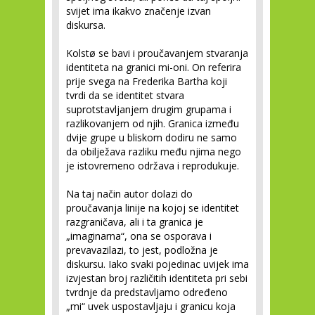
svijet ima ikakvo značenje izvan
diskursa.
Kolstø se bavi i proučavanjem stvaranja
identiteta na granici mi-oni. On referira
prije svega na Frederika Bartha koji
tvrdi da se identitet stvara
suprotstavljanjem drugim grupama i
razlikovanjem od njih. Granica između
dvije grupe u bliskom dodiru ne samo
da obilježava razliku među njima nego
je istovremeno održava i reprodukuje.
Na taj način autor dolazi do
proučavanja linije na kojoj se identitet
razgraničava, ali i ta granica je
„imaginarna“, ona se osporava i
prevavazilazi, to jest, podložna je
diskursu. Iako svaki pojedinac uvijek ima
izvjestan broj različitih identiteta pri sebi
tvrdnje da predstavljamo određeno
„mi“ uvek uspostavljaju i granicu koja