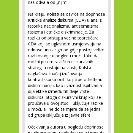
nas odvaja od „njih“.
Na kraju, Kolstø se osvrće na doprinose
Kritičke analize diskursa (CDA) u analizi
retorike nacionalizma, antisemitizma,
rasizma i etničke diskriminacije. Za
razliku od pristupa većine teoretičara
CDA koji se uglavnom usmjeravaju na
odnose unutar grupe gdje postoji veliko
razlikovanje u pogledu moći, tako da
moćni putem različitih diskurzivnih
strategija ostaju na vlasti, Kolstø
naglašava značaj izučavanja
kontradiskursa onih koji trpe određenu
diskriminaciju, kao i važnost ispitivanja
dijalektike između tih dvije vrste
diskursa. Stoga diskursivni krug koji se
proučava u ovoj studiji uključuje razlike
u moći, ali ne do te mjere da se jedna
od grupa isključuje iz javne sfere.
Očekivanja autora u pogledu doprinosa
naučnom znanju ogledaju se u tome da