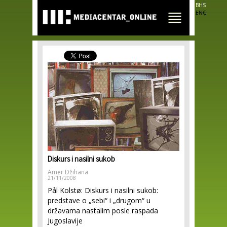
Skip to
BHS
main
ENG
content
Diskurs i nasilni sukob
Amer Džihana
21/11/2008
Pål Kolstø: Diskurs i nasilni sukob:
predstave o „sebi“ i „drugom“ u
državama nastalim posle raspada
Jugoslavije