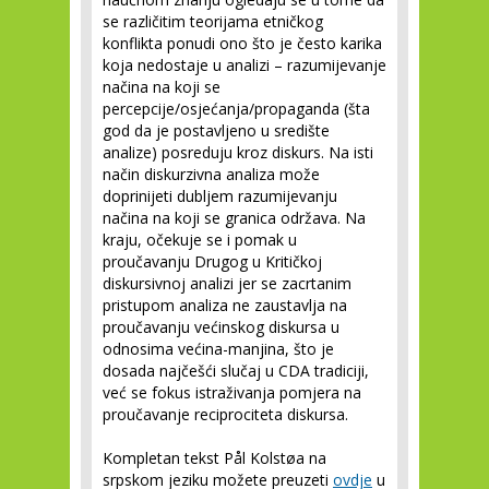
se različitim teorijama etničkog
konflikta ponudi ono što je često karika
koja nedostaje u analizi – razumijevanje
načina na koji se
percepcije/osjećanja/propaganda (šta
god da je postavljeno u središte
analize) posreduju kroz diskurs. Na isti
način diskurzivna analiza može
doprinijeti dubljem razumijevanju
načina na koji se granica održava. Na
kraju, očekuje se i pomak u
proučavanju Drugog u Kritičkoj
diskursivnoj analizi jer se zacrtanim
pristupom analiza ne zaustavlja na
proučavanju većinskog diskursa u
odnosima većina-manjina, što je
dosada najčešći slučaj u CDA tradiciji,
već se fokus istraživanja pomjera na
proučavanje reciprociteta diskursa.
Kompletan tekst Pål Kolstøa na
srpskom jeziku možete preuzeti
ovdje
u