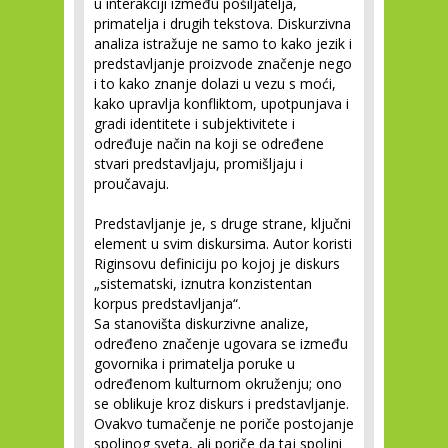
u interakciji između pošiljatelja,
primatelja i drugih tekstova. Diskurzivna
analiza istražuje ne samo to kako jezik i
predstavljanje proizvode značenje nego
i to kako znanje dolazi u vezu s moći,
kako upravlja konfliktom, upotpunjava i
gradi identitete i subjektivitete i
određuje način na koji se određene
stvari predstavljaju, promišljaju i
proučavaju.
Predstavljanje je, s druge strane, ključni
element u svim diskursima. Autor koristi
Riginsovu definiciju po kojoj je diskurs
„sistematski, iznutra konzistentan
korpus predstavljanja“.
Sa stanovišta diskurzivne analize,
određeno značenje ugovara se između
govornika i primatelja poruke u
određenom kulturnom okruženju; ono
se oblikuje kroz diskurs i predstavljanje.
Ovakvo tumačenje ne poriče postojanje
spoljnog sveta, ali poriče da taj spoljni