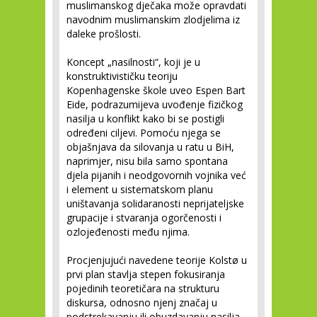
muslimanskog dječaka može opravdati
navodnim muslimanskim zlodjelima iz
daleke prošlosti.
Koncept „nasilnosti“, koji je u
konstruktivističku teoriju
Kopenhagenske škole uveo Espen Bart
Eide, podrazumijeva uvođenje fizičkog
nasilja u konflikt kako bi se postigli
određeni ciljevi. Pomoću njega se
objašnjava da silovanja u ratu u BiH,
naprimjer, nisu bila samo spontana
djela pijanih i neodgovornih vojnika već
i element u sistematskom planu
uništavanja solidaranosti neprijateljske
grupacije i stvaranja ogorčenosti i
ozlojeđenosti među njima.
Procjenjujući navedene teorije Kolstø u
prvi plan stavlja stepen fokusiranja
pojedinih teoretičara na strukturu
diskursa, odnosno njenj značaj u
podstrekavanju ili obuzdavanju nasilja.