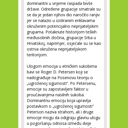
dominantni u vrijeme raspada bivše
države. Određene grupacije smatrale su
se da je jedan njihov dio naročito ranjiv
jer se nalazio u izoliranim enklavama
okruženim potencijalno neprijateljskim
grupama. Potaknute historijom teških
međusobnih zločina, grupacije Srba u
Hrvatskoj, naprimjer, osjećale su se kao
ostrva okružena neprijateljskom
teritorijom.
Ulogom emocija u etničkim sukobima
bavi se Roger D. Petersen koji se
nadograđuje na Posenovu teoriju o
„ugroženoj sigurnosti“. Po Petersenu,
emocije su zapostavljeni faktor u
proučavanjima nasilnih sukoba.
Dominantnu emociju koja upravlja
postavkom o „ugroženoj sigurnosti“
Peterson naziva strahom, ali i druge
emocije mogu da odigraju glavnu ulogu
u pogoršanju odnosa između dvije