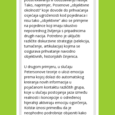
Tako, naprimjer, Posenove „objektivne
okolnosti“ koje dovode do prihvaćanja
osjećaja ugroženosti kod pojedinaca i
nisu tako „objektivne“ ako se primjene
na pojedince koji imaju iskustvo
neposrednog življenja s pripadnicima
drugih nacija. Potrebno je uključiti
različite diskurzivne strategije (selekcija,
tumačenje, artikulacija) kojima se
osigurava prihvatanje navodno
objektivnih, historijskih činjenica.
U drugom primjeru, u slučaju
Petersonove teorije o ulozi emocija
prema kojoj dolazi do automatskog
kreiranja novih informacija u
pojačanom kontaktu različitih grupa,
koje u slučaju postojanja jaza između
realnosti i koncepcije o određenoj
hijerahiji aktiviraju emociju ogorčenja,
Kolstø iznosi primedbu da je
neophodno podrobnije objasniti kako