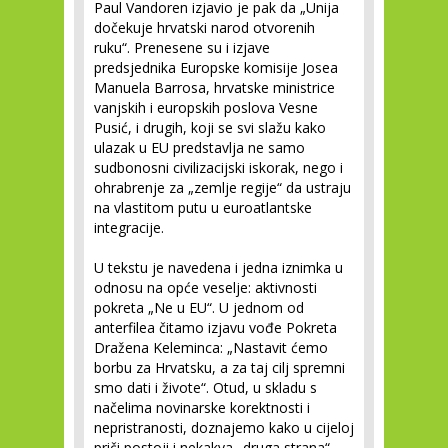
Paul Vandoren izjavio je pak da „Unija
dočekuje hrvatski narod otvorenih
ruku“. Prenesene su i izjave
predsjednika Europske komisije Josea
Manuela Barrosa, hrvatske ministrice
vanjskih i europskih poslova Vesne
Pusić, i drugih, koji se svi slažu kako
ulazak u EU predstavlja ne samo
sudbonosni civilizacijski iskorak, nego i
ohrabrenje za „zemlje regije“ da ustraju
na vlastitom putu u euroatlantske
integracije.
U tekstu je navedena i jedna iznimka u
odnosu na opće veselje: aktivnosti
pokreta „Ne u EU“. U jednom od
anterfilea čitamo izjavu vođe Pokreta
Dražena Keleminca: „Nastavit ćemo
borbu za Hrvatsku, a za taj cilj spremni
smo dati i živote“. Otud, u skladu s
načelima novinarske korektnosti i
nepristranosti, doznajemo kako u cijeloj
priči postoji i nekakva „druga strana“.