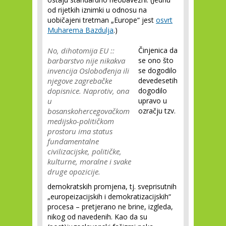
od rijetkih iznimki u odnosu na
uobičajeni tretman „Europe“ jest
osvrt
Muharema Bazdulja
.)
No, dihotomija EU ::
Činjenica da
barbarstvo nije nikakva
se ono što
invencija Oslobođenja ili
se dogodilo
njegove zagrebačke
devedesetih
dopisnice. Naprotiv, ona
dogodilo
u
upravo u
bosanskohercegovačkom
ozračju tzv.
medijsko-političkom
prostoru ima status
fundamentalne
civilizacijske, političke,
kulturne, moralne i svake
druge opozicije.
demokratskih promjena, tj. sveprisutnih
„europeizacijskih i demokratizacijskih“
procesa – pretjerano ne brine, izgleda,
nikog od navedenih. Kao da su