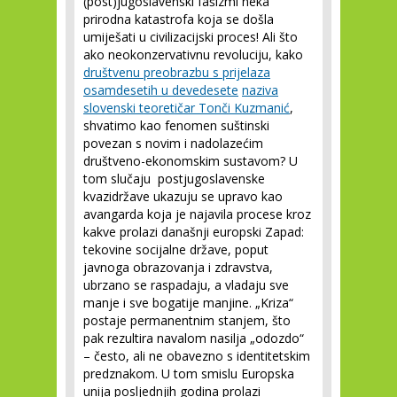
(post)jugoslavenski fašizmi neka
prirodna katastrofa koja se došla
umiješati u civilizacijski proces! Ali što
ako neokonzervativnu revoluciju, kako
društvenu preobrazbu s prijelaza
osamdesetih u devedesete
naziva
slovenski teoretičar Tonči Kuzmanić
,
shvatimo kao fenomen suštinski
povezan s novim i nadolazećim
društveno-ekonomskim sustavom? U
tom slučaju postjugoslavenske
kvazidržave ukazuju se upravo kao
avangarda koja je najavila procese kroz
kakve prolazi današnji europski Zapad:
tekovine socijalne države, poput
javnoga obrazovanja i zdravstva,
ubrzano se raspadaju, a vladaju sve
manje i sve bogatije manjine. „Kriza“
postaje permanentnim stanjem, što
pak rezultira navalom nasilja „odozdo“
– često, ali ne obavezno s identitetskim
predznakom. U tom smislu Europska
unija posljednjih godina prolazi