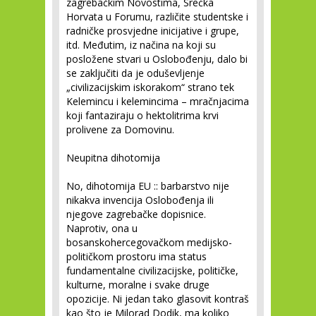
zagrebačkim Novostima, Srećka
Horvata u Forumu, različite studentske i
radničke prosvjedne inicijative i grupe,
itd. Međutim, iz načina na koji su
posložene stvari u Oslobođenju, dalo bi
se zaključiti da je oduševljenje
„civilizacijskim iskorakom“ strano tek
Kelemincu i kelemincima – mračnjacima
koji fantaziraju o hektolitrima krvi
prolivene za Domovinu.
Neupitna dihotomija
No, dihotomija EU :: barbarstvo nije
nikakva invencija Oslobođenja ili
njegove zagrebačke dopisnice.
Naprotiv, ona u
bosanskohercegovačkom medijsko-
političkom prostoru ima status
fundamentalne civilizacijske, političke,
kulturne, moralne i svake druge
opozicije. Ni jedan tako glasovit kontraš
kao što je Milorad Dodik, ma koliko