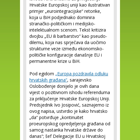
Hrvatske Europskoj uniji kao ilustrativan
primjer „eurointegracijske“ retorike,
koja u BiH podjednako dominira
stranačko-političkom i medijsko-
intelektualnom scenom. Tekst kritizira
dvojbu „EU ili barbarstvo“ kao pseudo-
dilemu, koja nas sprječava da uočimo
strukturne veze između ekonomsko-
političke konfiguracije današnje EU i
permanentne krize u BiH.
Pod egidom
„Europa pozdravila odluku
hrvatskih građana“
, sarajevsko
Oslobođenje donijelo je ovih dana
vijest o pozitivnom ishodu referenduma
za priključenje Hrvatske Europskoj Uniji.
Predsjednik Ivo Josipović, saznajemo iz
ovog napisa, ustvrdio je kako hrvatsko
„da“ potvrđuje „kontinuitet
proeuropskog opredjeljenja građana od
samog nastanka hrvatske države do
danas“; šef Delegacije EU u Hrvatskoj