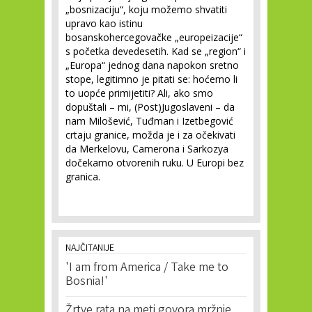
„bosnizaciju“, koju možemo shvatiti
upravo kao istinu
bosanskohercegovačke „europeizacije“
s početka devedesetih. Kad se „region“ i
„Europa“ jednog dana napokon sretno
stope, legitimno je pitati se: hoćemo li
to uopće primijetiti? Ali, ako smo
dopuštali – mi, (Post)Jugoslaveni – da
nam Milošević, Tuđman i Izetbegović
crtaju granice, možda je i za očekivati
da Merkelovu, Camerona i Sarkozya
dočekamo otvorenih ruku. U Europi bez
granica.
NAJČITANIJE
'I am from America / Take me to
Bosnia!'
Žrtve rata na meti govora mržnje