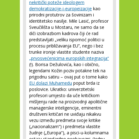
nekritički poteže ideologem
demokratizacije-i-europeizacije
kao
prirodni protutrov za šovinizam i
identitetsko nasilje. Mile Lasić, profesor
Sveučilišta u Mostaru, ne samo da se
diči izobrazbom kadrova čiji će rad
predstavljati „veliku ispomoć politici u
procesu približavanja EU”, nego i bez
trunke ironije vlastite studente naziva
„prvosvećenicima europskih integracija“
(!). Borisa Dežulovića, kao i obično,
legendarni Kožin poziv potakne tek na
prigodnu satiru – ovaj put o tome kako
EU dolazi Muhamedu
poput brda iz
poslovice. Ukratko: univerzitetski
profesori umjesto da uče kritičkom
mišljenju rade na proizvodnji apolitične
managerske inteligencije, eminentni
društveni kritičari ne uviđaju nikakvu
vezu između predmeta svoje kritike
(„nacionalizam“) i predmeta vlastite
žudnje („Europa“), a pisci-u-kolumnama
ostaju standardno neobavezni. (Jednu