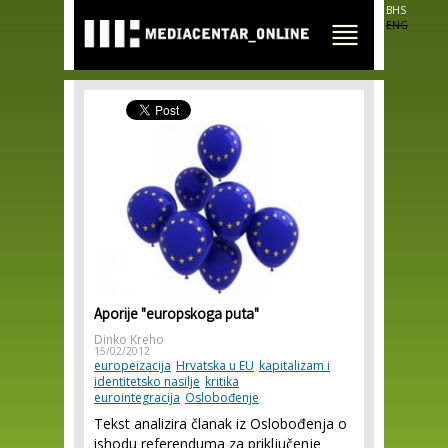
Skip to
BHS
main
ENG
content
Aporije "europskoga puta"
Dinko Kreho
15/02/2012
europeizacija
Hrvatska u EU
kapitalizam i
identitetsko nasilje
kritika
eurointegracija
Oslobođenje
Tekst analizira članak iz Oslobođenja o
ishodu referenduma za priključenje