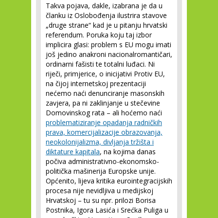
Takva pojava, dakle, izabrana je da u
članku iz Oslobođenja ilustrira stavove
„druge strane“ kad je u pitanju hrvatski
referendum. Poruka koju taj izbor
implicira glasi: problem s EU mogu imati
još jedino anakroni nacionalromantičari,
ordinarni fašisti te totalni luđaci. Ni
riječi, primjerice, o inicijativi Protiv EU,
na čijoj internetskoj prezentaciji
nećemo naći denunciranje masonskih
zavjera, pa ni zaklinjanje u stečevine
Domovinskog rata – ali hoćemo naći
problematiziranje opadanja radničkih
prava, komercijalizacije obrazovanja,
neokolonijalizma, divljanja tržišta i
diktature kapitala
, na kojima danas
počiva administrativno-ekonomsko-
politička mašinerija Europske unije.
Općenito, lijeva kritika eurointegracijskih
procesa nije nevidljiva u medijskoj
Hrvatskoj – tu su npr. prilozi Borisa
Postnika, Igora Lasića i Srećka Puliga u