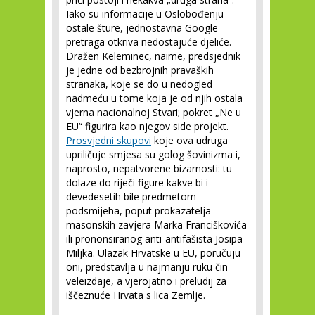
Iako su informacije u Oslobođenju
ostale šture, jednostavna Google
pretraga otkriva nedostajuće djeliće.
Dražen Keleminec, naime, predsjednik
je jedne od bezbrojnih pravaških
stranaka, koje se do u nedogled
nadmeću u tome koja je od njih ostala
vjerna nacionalnoj Stvari; pokret „Ne u
EU“ figurira kao njegov side projekt.
Prosvjedni skupovi
koje ova udruga
upriličuje smjesa su golog šovinizma i,
naprosto, nepatvorene bizarnosti: tu
dolaze do riječi figure kakve bi i
devedesetih bile predmetom
podsmijeha, poput prokazatelja
masonskih zavjera Marka Franciškovića
ili prononsiranog anti-antifašista Josipa
Miljka. Ulazak Hrvatske u EU, poručuju
oni, predstavlja u najmanju ruku čin
veleizdaje, a vjerojatno i preludij za
iščeznuće Hrvata s lica Zemlje.