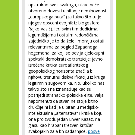
opstruirao sve i svakoga, nikad neće
otvoreno dovesti u pitanje neminovnost
„europskoga puta“ (za takvo što tu je
njegov opsceni dvojnik iz blogosfere
Rajko Vasić). Jer, svim tim dodicima,
lagumdžijama i ostalim radončićima
zajedničko je to da žele i moraju ostati
relevantnima za pogled Zapadnoga
hegemona, za koji se odvija cjelokupni
spektakl demokratske tranzicije; javno
izrečena kritika euroatlantskog
geopolitičkog horizonta značila bi
njihovu trenutnu diskvalifikaciju iz kruga
legitimnih sugovornika. No, ukoliko nas
takvo što i ne iznenađuje kad su
posrijedi stranačko-političke elite, valja
napomenuti da stvari ne stoje bitno
drukčije ni kad je u pitanju medijsko-
intelektualna „alternativa“ i kritika koju
ona proizvodi. Jedan Enver Kazaz, na
glasu kao hrabar i trezven kritičar
svakojakih zala bh sadašnjice,
posve