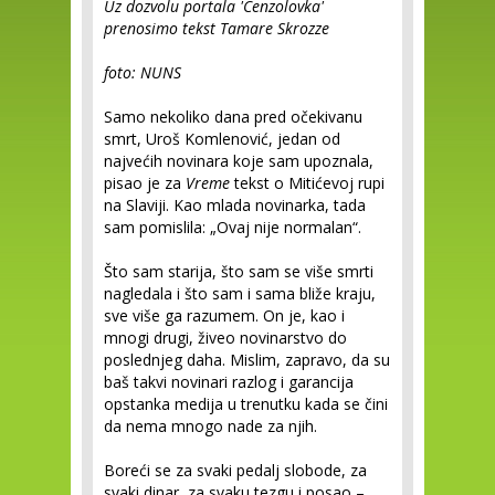
Uz dozvolu portala 'Cenzolovka'
prenosimo tekst Tamare Skrozze
foto: NUNS
Samo nekoliko dana pred očekivanu
smrt, Uroš Komlenović, jedan od
najvećih novinara koje sam upoznala,
pisao je za
Vreme
tekst o Mitićevoj rupi
na Slaviji. Kao mlada novinarka, tada
sam pomislila: „Ovaj nije normalan“.
Što sam starija, što sam se više smrti
nagledala i što sam i sama bliže kraju,
sve više ga razumem. On je, kao i
mnogi drugi, živeo novinarstvo do
poslednjeg daha. Mislim, zapravo, da su
baš takvi novinari razlog i garancija
opstanka medija u trenutku kada se čini
da nema mnogo nade za njih.
Boreći se za svaki pedalj slobode, za
svaki dinar, za svaku tezgu i posao –