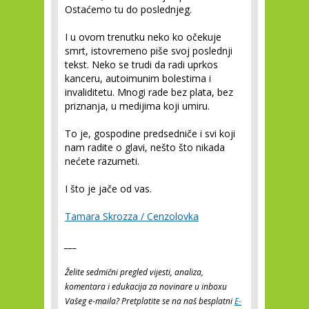
Ostaćemo tu do poslednjeg.
I u ovom trenutku neko ko očekuje
smrt, istovremeno piše svoj poslednji
tekst. Neko se trudi da radi uprkos
kanceru, autoimunim bolestima i
invaliditetu. Mnogi rade bez plata, bez
priznanja, u medijima koji umiru.
To je, gospodine predsedniče i svi koji
nam radite o glavi, nešto što nikada
nećete razumeti.
I što je jače od vas.
Tamara Skrozza / Cenzolovka
___
Želite sedmični pregled vijesti, analiza,
komentara i edukacija za novinare u inboxu
Vašeg e-maila? Pretplatite se na naš besplatni
E-