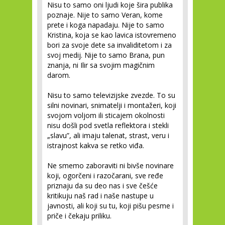
Nisu to samo oni ljudi koje šira publika
poznaje. Nije to samo Veran, kome
prete i koga napadaju. Nije to samo
Kristina, koja se kao lavica istovremeno
bori za svoje dete sa invaliditetom i za
svoj medij. Nije to samo Brana, pun
znanja, ni Ilir sa svojim magičnim
darom.
Nisu to samo televizijske zvezde. To su
silni novinari, snimatelji i montažeri, koji
svojom voljom ili sticajem okolnosti
nisu došli pod svetla reflektora i stekli
„slavu”, ali imaju talenat, strast, veru i
istrajnost kakva se retko viđa.
Ne smemo zaboraviti ni bivše novinare
koji, ogorčeni i razočarani, sve ređe
priznaju da su deo nas i sve češće
kritikuju naš rad i naše nastupe u
javnosti, ali koji su tu, koji pišu pesme i
priče i čekaju priliku.