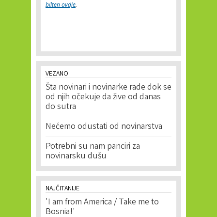
bilten ovdje
.
VEZANO
Šta novinari i novinarke rade dok se
od njih očekuje da žive od danas
do sutra
Nećemo odustati od novinarstva
Potrebni su nam panciri za
novinarsku dušu
NAJČITANIJE
'I am from America / Take me to
Bosnia!'