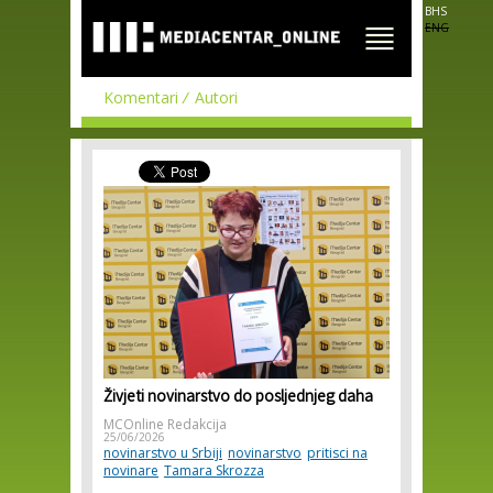
Skip to
BHS
main
ENG
content
Komentari
Autori
Živjeti novinarstvo do posljednjeg daha
MCOnline Redakcija
25/06/2026
novinarstvo u Srbiji
novinarstvo
pritisci na
novinare
Tamara Skrozza