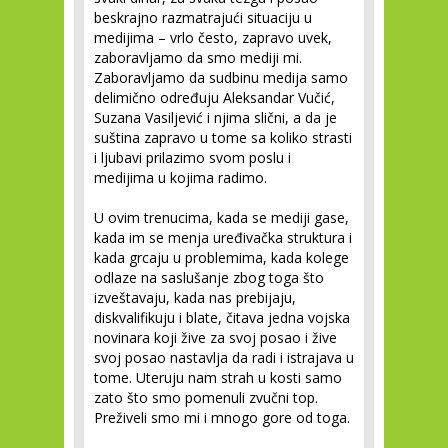
beskrajno razmatrajući situaciju u
medijima – vrlo često, zapravo uvek,
zaboravljamo da smo mediji mi.
Zaboravljamo da sudbinu medija samo
delimično određuju Aleksandar Vučić,
Suzana Vasiljević i njima slični, a da je
suština zapravo u tome sa koliko strasti
i ljubavi prilazimo svom poslu i
medijima u kojima radimo.
U ovim trenucima, kada se mediji gase,
kada im se menja uređivačka struktura i
kada grcaju u problemima, kada kolege
odlaze na saslušanje zbog toga što
izveštavaju, kada nas prebijaju,
diskvalifikuju i blate, čitava jedna vojska
novinara koji žive za svoj posao i žive
svoj posao nastavlja da radi i istrajava u
tome. Uteruju nam strah u kosti samo
zato što smo pomenuli zvučni top.
Preživeli smo mi i mnogo gore od toga.