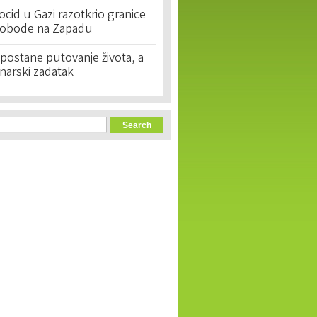
cid u Gazi razotkrio granice
lobode na Zapadu
postane putovanje života, a
narski zadatak
orm