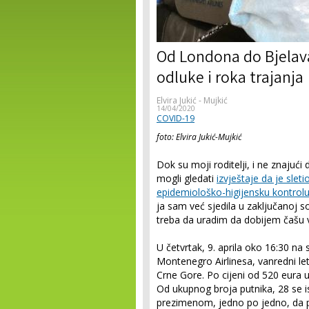
Od Londona do Bjelava
odluke i roka trajanja
Elvira Jukić - Mujkić
14/04/2020
COVID-19
foto: Elvira Jukić-Mujkić
Dok su moji roditelji, i ne znajući 
mogli gledati
izvještaje da je sleti
epidemiološko-higijensku kontrolu
ja sam već sjedila u zaključanoj s
treba da uradim da dobijem čašu 
U četvrtak, 9. aprila oko 16:30 na
Montenegro Airlinesa, vanredni let
Crne Gore. Po cijeni od 520 eura 
Od ukupnog broja putnika, 28 se i
prezimenom, jedno po jedno, da p