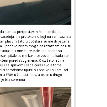
la sam da pretpostavim šta otprilike da
saradnju i na protokole o kojima sam saznala
ikom plavom šatoru dočekale su me dvije žene,
la, i ponovo nisam mogla da razaznam da li su
nstitucije. I one su zvučale kao osobe sa
pisak, pitale su me kako se zovem a kada sam
tpišem pored svog imena. Kroz šator su na
ršili sa spiskom i sada čekali svoje torbe,
nici aerodroma uputili su one koji su preuzeli
em u FBiH u žuti autobus, a ostali u drugo
ć je bila spremna.