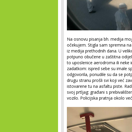
Na osnovu pisanja bh. medija mog
očekujem. Stigla sam spremna na 
iz medija prethodnih dana. U vel
potpuno obučene u zaštitna odije
to uposlenice aerodroma ili neke i
zadatkom: ispred sebe su imale s
odgovorila, ponudile su da se po
drugu stranu prošli svi koji već zav
istovarene tu na asfaltu piste. Rad
svoj prtljag: građani s prebivališt
vozilo. Policijska pratnja okolo ve