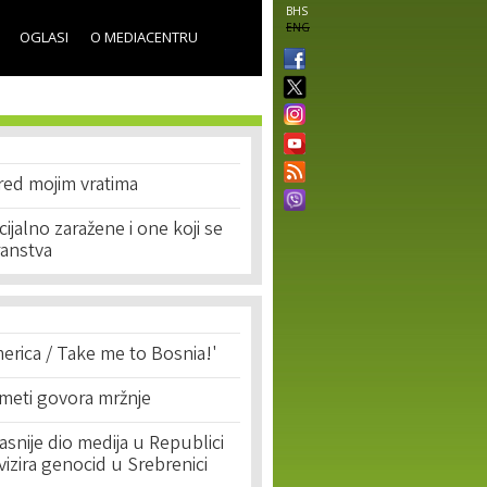
BHS
ENG
OGLASI
O MEDIACENTRU
red mojim vratima
ijalno zaražene i one koji se
ranstva
erica / Take me to Bosnia!'
 meti govora mržnje
asnije dio medija u Republici
ivizira genocid u Srebrenici