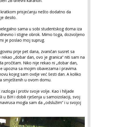
eđen 28-dnevni karantin.
 kratkom prisjećanju nešto dodatno da
e desilo.
 nelegalno sama u sobi studentskog doma iza
t dnevno i stigne obrok. Mimo toga, dozvoljeno
je mi je poslao moj suprug.
ovinu prije pet dana, zvaničan susret sa
 rekao „dobar dan, ovo je granica“ niti sam na
da pročitam. Niko nije rekao ni „dobar dan,
 me upozna sa mojim obavezama i pravima.
novu kojeg sam ovdje već šesti dan. A koliko
nika smještenih u ovom domu.
azloga i protiv svoje volje. Kao i hiljade
i u BiH i dobili rješenja u samoizolaciji, svoj
navirusa mogla sam da „odslužim“ i u svojoj