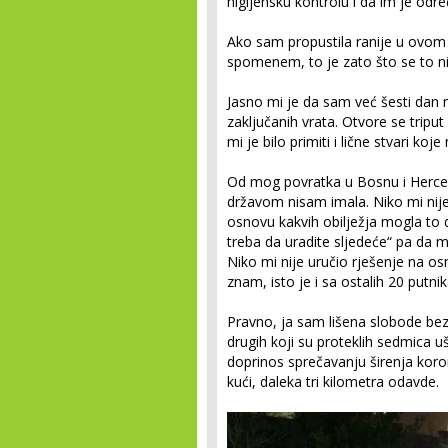
higijensku kontrolu i da im je odr
Ako sam propustila ranije u ovom
spomenem, to je zato što se to nij
Jasno mi je da sam već šesti dan
zaključanih vrata. Otvore se tripu
mi je bilo primiti i lične stvari ko
Od mog povratka u Bosnu i Herceg
državom nisam imala. Niko mi nije
osnovu kakvih obilježja mogla to 
treba da uradite sljedeće“ pa da
Niko mi nije uručio rješenje na os
znam, isto je i sa ostalih 20 put
Pravno, ja sam lišena slobode bez r
drugih koji su proteklih sedmica ušl
doprinos sprečavanju širenja koro
kući, daleka tri kilometra odavde.