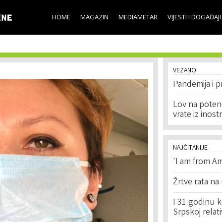
Skip to
main
HOME
MAGAZIN
MEDIAMETAR
VIJESTI I DOGAĐAJI
content
VEZANO
Pandemija i p
Lov na potenc
vrate iz inost
NAJČITANIJE
'I am from Am
Žrtve rata na
I 31 godinu k
Srpskoj relat