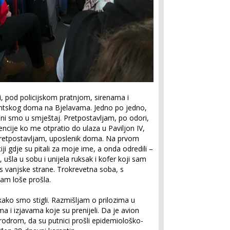
i, pod policijskom pratnjom, sirenama i
dentskog doma na Bjelavama. Jedno po jedno,
ni smo u smještaj. Pretpostavljam, po odori,
encije ko me otpratio do ulaza u Paviljon IV,
retpostavljam, uposlenik doma. Na prvom
ji gdje su pitali za moje ime, a onda odredili –
 ušla u sobu i unijela ruksak i kofer koji sam
 s vanjske strane. Trokrevetna soba, s
am loše prošla.
kako smo stigli. Razmišljam o prilozima u
a i izjavama koje su prenijeli. Da je avion
rodrom, da su putnici prošli epidemiološko-