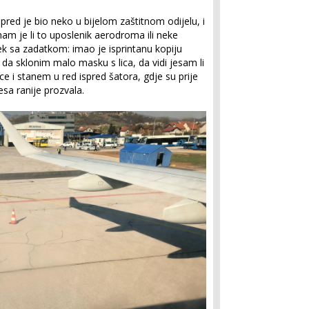
spred je bio neko u bijelom zaštitnom odijelu, i
m je li to uposlenik aerodroma ili neke
vjek sa zadatkom: imao je isprintanu kopiju
da sklonim malo masku s lica, da vidi jesam li
ce i stanem u red ispred šatora, gdje su prije
esa ranije prozvala.