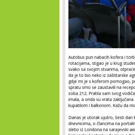
Autobus pun nabacih kofera i torb
rotacijama, stigao je u krug stu
svako sa svojim stvarima, otpraće
da je to bio neko iz zaštitarske ag
gdje mi je s koferom pomogao, p
spratu smo se zaustavili na recepci
soba 212. Pratila sam svog vodiča,
imala, a onda su vrata zaključana
kupatilom i balkonom. Kažu da nis
Danas je utorak ujutro, šesti dan 
dnevnicima, o člancima na portalim
sletio iz Londona na sarajevski ae