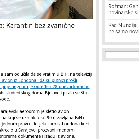
Rožman: Geno
novinarske s
: Karantin bez zvanične
Kad Mundijal 
ne samo novi
Search f
Search
da sam odlučila da se vratim u BiH, na televiziji
o avion iz Londona i da su putnici prošli
 prije nego im je određen 28-dnevni karantin
,
obi studentskog doma Bjelave i pitala se šta
vode.
 sarajevski aerodrom je sletio avion
 na koji se ukrcalo oko 90 državljana BiH i
u jednom pravcu, letjela sam iz Londona kući.
skrcalo u Sarajevu, prozvani imenom i
ripreme dokumente i izađu iz aviona.