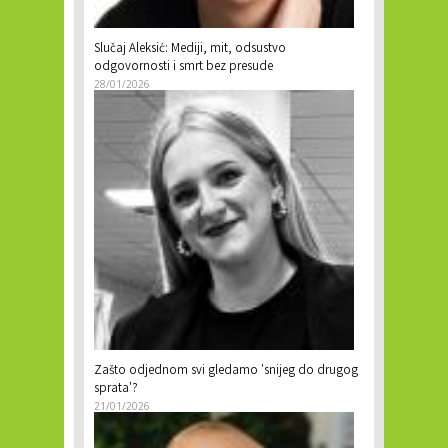
Slučaj Aleksić: Mediji, mit, odsustvo
odgovornosti i smrt bez presude
28/01/2026
Zašto odjednom svi gledamo 'snijeg do drugog
sprata'?
21/01/2026