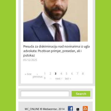
Presuda za diskriminaciju nad novinarima iz ugla
advokata: Pozitivan primjer, presedan, ali i
putokaz
05/12/2025
1
2
3
4
5
6
7
8
« first
‹
previous
9
…
next ›
last »
Search form
Search
MC_ONLINE © Mediacentar, 2014