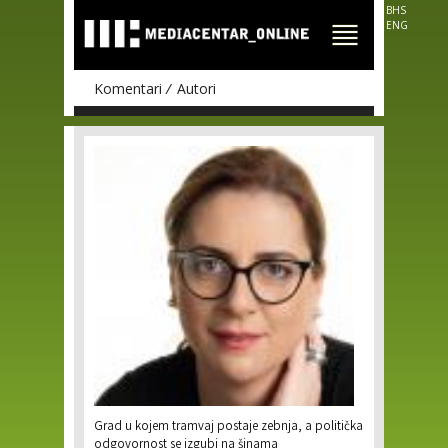
Skip to
BHS
main
ENG
content
Komentari
Autori
Pages
Grad u kojem tramvaj postaje zebnja, a politička
odgovornost se izgubi na šinama