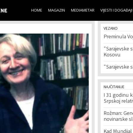
Skip to
main
HOME
MAGAZIN
MEDIAMETAR
VIJESTI I DOGAĐAJI
content
VEZANO
Preminula Voj
"Sarajevske 
Kosovu
"Sarajevske s
NAJČITANIJE
I 31 godinu k
Srpskoj relat
Rožman: Geno
novinarske s
Kad Mundijal 