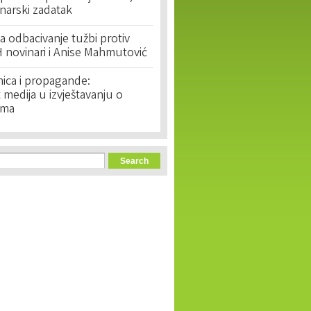
narski zadatak
 odbacivanje tužbi protiv
 novinari i Anise Mahmutović
nica i propagande:
medija u izvještavanju o
ima
orm