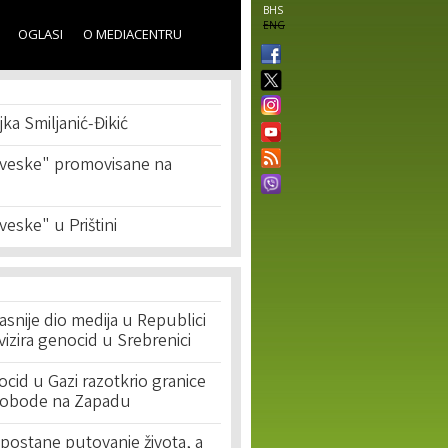
BHS
ENG
OGLASI
O MEDIACENTRU
ka Smiljanić-Đikić
sveske" promovisane na
veske" u Prištini
asnije dio medija u Republici
ivizira genocid u Srebrenici
cid u Gazi razotkrio granice
lobode na Zapadu
postane putovanje života, a