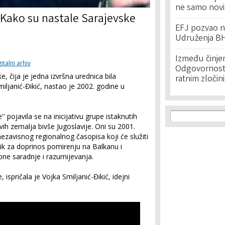
ne samo novi
 Kako su nastale Sarajevske
EFJ pozvao na
Udruženja BH
Između činje
gitalni arhiv
Odgovornost 
, čija je jedna izvršna urednica bila
ratnim zločin
Smiljanić-Đikić, nastao je 2002. godine u
Search f
Search
' pojavila se na inicijativu grupe istaknutih
 svih zemalja bivše Jugoslavije. Oni su 2001.
nezavisnog regionalnog časopisa koji će služiti
nik za doprinos pomirenju na Balkanu i
ne saradnje i razumijevanja.
ispričala je Vojka Smiljanić-Đikić, idejni