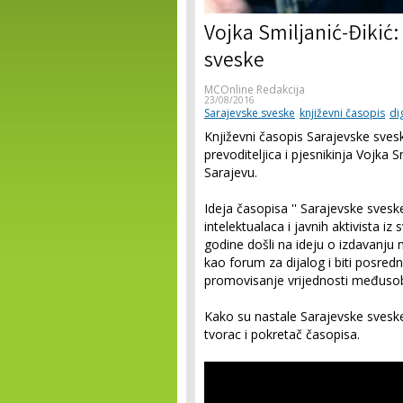
Vojka Smiljanić-Đikić:
sveske
MCOnline Redakcija
23/08/2016
Sarajevske sveske
književni časopis
di
Književni časopis Sarajevske sveske
prevoditeljica i pjesnikinja Vojka 
Sarajevu.
Ideja časopisa '' Sarajevske sveske'
intelektualaca i javnih aktivista iz
godine došli na ideju o izdavanju 
kao forum za dijalog i biti posred
promovisanje vrijednosti međusob
Kako su nastale Sarajevske sveske, 
tvorac i pokretač časopisa.