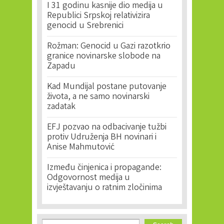
I 31 godinu kasnije dio medija u
Republici Srpskoj relativizira
genocid u Srebrenici
Rožman: Genocid u Gazi razotkrio
granice novinarske slobode na
Zapadu
Kad Mundijal postane putovanje
života, a ne samo novinarski
zadatak
EFJ pozvao na odbacivanje tužbi
protiv Udruženja BH novinari i
Anise Mahmutović
Između činjenica i propagande:
Odgovornost medija u
izvještavanju o ratnim zločinima
Search