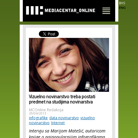
Skip to
BHS
main
ENG
content
Vizuelno novinarstvo treba postati
predmet na studijima novinarstva
MCOnline Redakcija
29/04/2013
infografike
data novinarstvo
vizuelno
novinarstvo
Internet
Intervju sa Marijom Matešić, autoricom
knjige o najpopularnijim infografikama