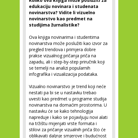
Koliko ova knjiga može poslužiti za
edukaciju novinara i studenata
novinarstva? Vidite li vizuelno
novinarstvo kao predmet na
studijima žurnalistike?
Ova knjiga novinarima i studentima
novinarstva može poslužiti kao izvor za
pregled trendova i primjera dobre
prakse vizualnog pričanja priča na
zapadu, ali i step-by-step priručnik koji
se temelji na analizi popularnih
infografika i vizualizacija podataka.
Vizualno novinarstvo je trend koji neće
nestati pa bi se u nastavku trebao
uvesti kao predmet u programe studija
novinarstva na domaćim prostorima. U
nastavku će se kako tehnologija
napreduje i kako se pojavljuju novi alati
na tržištu mijenjati vrste formata i
stilovi za pričanje vizualnih priča što će
oblikavati daljnje smjerove i budućnost