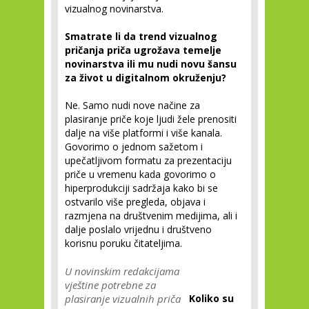
vizualnog novinarstva.
Smatrate li da trend vizualnog
pričanja priča ugrožava temelje
novinarstva ili mu nudi novu šansu
za život u digitalnom okruženju?
Ne. Samo nudi nove načine za
plasiranje priče koje ljudi žele prenositi
dalje na više platformi i više kanala.
Govorimo o jednom sažetom i
upečatljivom formatu za prezentaciju
priče u vremenu kada govorimo o
hiperprodukciji sadržaja kako bi se
ostvarilo više pregleda, objava i
razmjena na društvenim medijima, ali i
dalje poslalo vrijednu i društveno
korisnu poruku čitateljima.
U novinskim redakcijama
vještine potrebne za
plasiranje vizualnih priča
Koliko su