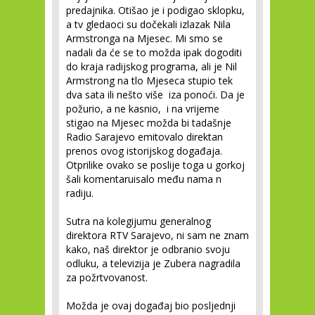
predajnika. Otišao je i podigao sklopku,
a tv gledaoci su dočekali izlazak Nila
Armstronga na Mjesec. Mi smo se
nadali da će se to možda ipak dogoditi
do kraja radijskog programa, ali je Nil
Armstrong na tlo Mjeseca stupio tek
dva sata ili nešto više iza ponoći. Da je
požurio, a ne kasnio, i na vrijeme
stigao na Mjesec možda bi tadašnje
Radio Sarajevo emitovalo direktan
prenos ovog istorijskog događaja.
Otprilike ovako se poslije toga u gorkoj
šali komentaruisalo među nama n
radiju.
Sutra na kolegijumu generalnog
direktora RTV Sarajevo, ni sam ne znam
kako, naš direktor je odbranio svoju
odluku, a televizija je Zubera nagradila
za požrtvovanost.
Možda je ovaj događaj bio posljednji