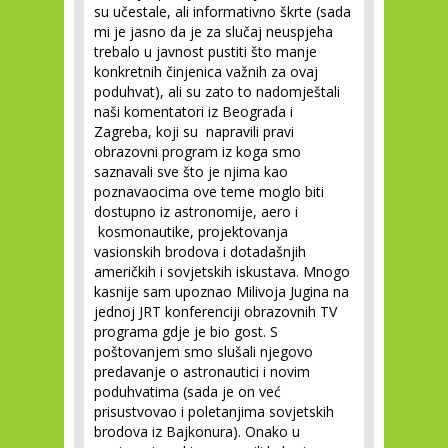
su učestale, ali informativno škrte (sada
mi je jasno da je za slučaj neuspjeha
trebalo u javnost pustiti što manje
konkretnih činjenica važnih za ovaj
poduhvat), ali su zato to nadomještali
naši komentatori iz Beograda i
Zagreba, koji su napravili pravi
obrazovni program iz koga smo
saznavali sve što je njima kao
poznavaocima ove teme moglo biti
dostupno iz astronomije, aero i
kosmonautike, projektovanja
vasionskih brodova i dotadašnjih
američkih i sovjetskih iskustava. Mnogo
kasnije sam upoznao Milivoja Jugina na
jednoj JRT konferenciji obrazovnih TV
programa gdje je bio gost. S
poštovanjem smo slušali njegovo
predavanje o astronautici i novim
poduhvatima (sada je on već
prisustvovao i poletanjima sovjetskih
brodova iz Bajkonura). Onako u