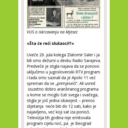
VUS o iskrcavanju na Mjesec
«Šta će reći slušaoci!?»
Uveče 20. jula kolega Zlatomir Saler i ja
bili smo dežurni u desku Radio Sarajeva.
Predveče je stigla najava da se ponovo
uključimo u jugoslovenski RTV program
i tada smo saznali da je Apolo 11 već
spreman da se „primjeseči“. Ali usred
izuzetno dobro aranžiranog programa
u kome se moglo čuti svega i svačega,
stigla je još jedna obavijest – prenos
slijetanja neće biti do 12 sati, kako je
najavljeno, već koji sat iza ponoći.
Televizija tih godina nije emitovala
program cijelu noć, pa je Beograd