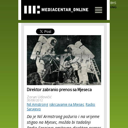
Skip to
BHS
main
ENG
content
Direktor zabranio prenos sa Mjeseca
Zoran Udovičić
30/08/2012
Nil Amstrong
iskrcavanje na Mjesec
Radio
Sarajevo
Da je Nil Armstrong požurio i na vrijeme
stigao na Mjesec, možda bi tadašnji
Radio Sarajevo emitovao direktan prenos