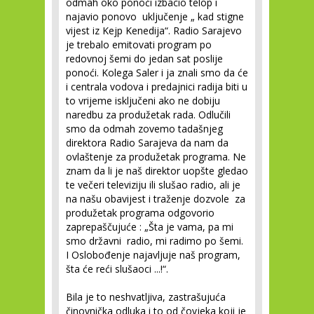
odmah oko ponoći izbacio telop i
najavio ponovo uključenje „ kad stigne
vijest iz Kejp Kenedija“. Radio Sarajevo
je trebalo emitovati program po
redovnoj šemi do jedan sat poslije
ponoći. Kolega Saler i ja znali smo da će
i centrala vodova i predajnici radija biti u
to vrijeme isključeni ako ne dobiju
naredbu za produžetak rada. Odlučili
smo da odmah zovemo tadašnjeg
direktora Radio Sarajeva da nam da
ovlaštenje za produžetak programa. Ne
znam da li je naš direktor uopšte gledao
te večeri televiziju ili slušao radio, ali je
na našu obavijest i traženje dozvole za
produžetak programa odgovorio
zaprepaščujuće : „Šta je vama, pa mi
smo državni radio, mi radimo po šemi.
I Oslobođenje najavljuje naš program,
šta će reći slušaoci ...!“.
Bila je to neshvatljiva, zastrašujuća
činovnička odluka i to od čovjeka koji je