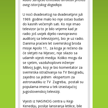
ovog istorijskog događaja.
U noći dvadesetog na dvadesetprvi juli
1969. godine malo ko nije ostao budan
do kasnih večernjih sati. Ko nije imao
televizor (a to je bilo vrijeme kad je
radio još uvijek dijelio ravnopravno
auditorij sa televizijom), bio je uz radio.
Danima praćeni let svemirskog broda
misije Apolo 11, za koga je rečeno da
će sletjeti na Mjesec, nije silazio sa
udarnih vijesti medija. Koliko mogu da
se sjetim, vazduhoplovni inženjer
Milivoj Jugin, koji je bio komentator za
svemirska istraživanja na TV Beogradu,
zajedno sa jednim ekspertom za
astronautiku iz TV Zagreba, postali su
popularna imena u tek izrastajućoj
jugoslovenskoj televiziji.
Vijesti iz NASINOG centra u Kejp
Kenediju, poslije lansiranja letilice, bile