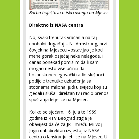
Borba izvještava o iskrcavanju na Mjesec
Direktno iz NASA centra
No, svaki trenutak vraćanja na taj
epohalni događaj – Nil Armstrong, prvi
čovjek na Mjesecu –ostavljao je kod
mene gorak osjećaj neke nelagode. I
danas ponekad pomislim da li sam
mogao nešto više učiniti da i
bosanskohercegovački radio slušaoci
podijele trenutke uzbuđenja sa
stotinama miliona ljudi u svijetu koji su
gledali i slušali direktan tv i radio prenos
spuštanja letjelice na Mjesec.
Koliko se sjećam, 16. jula te 1969.
godine iz RTV Beograd stigla je
obavijest da će za JRT mrežu Milivoj
Jugin dati direktan izvještaj iz NASA
centra o lansiranju letilice na Mjesec. U