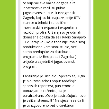
to vrijeme sve važne događaje iz
inostranstva radili su pulovi
jugoslovenske RTV, ili Beograd ili
Zagreb, koji su bili najrazvijenije RTV
stanice u tehnici i sa odličnim
novinarskim ekipama i ekspertima
različitih profila. U Sarajevu je odmah
donesena odluka da se i Radio Sarajevo
i TV Sarajevo ( koja tada nije imala svoj
produkciono –emisioni studio, već
samo predajnike za distribuciju
programa iz Beograda i Zagreba )
uključe u zajednički jugoslovenski
program.
Lansiranje je uspjelo. Sjećam se, Jugin
je bio izvan sebe i poput tadašnjih
sportskih reportera, pun emocija
ponavljao je rečenicu, da je
parafraziram: „Ovo je zastrašujuće, ovo
je veličanstveno...!!!“ Ne sjećam se da li
je to izgovoreno baš u direktnom