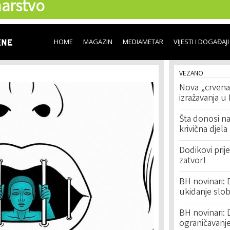
arstvo
Skip to
main
content
HOME
MAGAZIN
MEDIAMETAR
VIJESTI I DOGAĐAJI
VEZANO
Nova „crvena 
izražavanja u
Šta donosi n
krivična djela
Dodikovi prij
zatvor!
BH novinari: 
ukidanje slob
BH novinari: 
ograničavanje