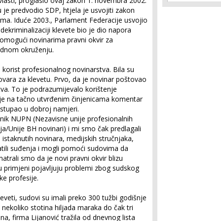
vlasti, proglasio ovaj zakon 1. novembra 2002.
je predvodio SDP, htjela je usvojiti zakon
a. Iduće 2003., Parlament Federacije usvojio
ekriminalizaciji klevete bio je dio napora
omogući novinarima pravni okvir za
jednom okruženju.
 u korist profesionalnog novinarstva. Bila su
vara za klevetu. Prvo, da je novinar poštovao
va. To je podrazumijevalo korištenje
a je na tačno utvrđenim činjenicama komentar
stupao u dobroj namjeri.
dnik NUPN (Nezavisne unije profesionalnih
a/Unije BH novinari) i mi smo čak predlagali
istaknutih novinara, medijskih stručnjaka,
ratili suđenja i mogli pomoći sudovima da
matrali smo da je novi pravni okvir blizu
u primjeni pojavljuju problemi zbog sudskog
e profesije.
veti, sudovi su imali preko 300 tužbi godišnje
d nekoliko stotina hiljada maraka do čak tri
ina, firma Lijanović tražila od dnevnog lista