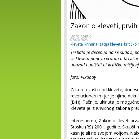
Zakon o kleveti, prvi
Boro Kontić
07/03/2023
kleveta
kriminalizacija klevete
kritičko 
Trebala je decenija da se sudovi, po
se kleveta ponovo vratila u Krivični
unazad i uništili bi kritičko mišlje
foto: Pixabay
Zakon o zaštiti od klevete, done
revolucionarnim jer je njime dekri
(BiH). Tačnije, ukinuta je mogućn
Kleveta je iz Krivičnog zakona pr
Interesantno, Zakon o kleveti prv
Srpske (RS) 2001. godine. Skupštin
kasnije ali ne svojom voljom. Nako