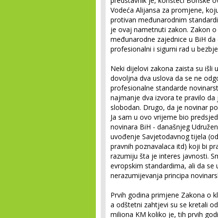
predstavnik je, koristeći Bonske o
Vodeća Alijansa za promjene, koju 
protivan međunarodnim standardim
je ovaj nametnuti zakon. Zakon o d
međunarodne zajednice u BiH da 
profesionalni i sigurni rad u bezb
Neki dijelovi zakona zaista su išli
dovoljna dva uslova da se ne odgo
profesionalne standarde novinarst
najmanje dva izvora te pravilo d
slobodan. Drugo, da je novinar po
Ja sam u ovo vrijeme bio predsje
novinara BiH - današnjeg Udruženj
uvođenje Savjetodavnog tijela (od 
pravnih poznavalaca itd) koji bi p
razumiju šta je interes javnosti. S
evropskim standardima, ali da se 
nerazumijevanja principa novinarsk
Prvih godina primjene Zakona o kle
a odštetni zahtjevi su se kretali o
miliona KM koliko je, tih prvih god