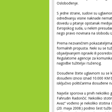
Oslobođenje.
S jedne strane, sudovi su uglavno
određivanju visine naknade nemate
dovedu u pitanje opstanak medija. 
Evropskog suda, u nekim presudama v
nego pravo novinara na slobodu i
Prema nezvaničnim pokazateljima, 
formalnih propusta. Neki su se tužit
objavljivanjem ispravki ili posre
Regulatorne agencije za komunika
nagodbe tužitelja i tuženog.
Dosuđene štete uglavnom su se kr
dosuđeni iznosi iznad 10.000 KM bili
isključivo političarima dosuđene 
Najviše sporova u prvih nekoliko
Fahrudin Radončić. Nekoliko stotin
Avaz“ vođeno je nekoliko stotina
(20. maja 2008.) podnio šest tužb