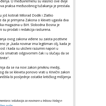
ođenja. U međuvremenu su vlasnici ove dvije
 ova praksa međusobnog tužakanja je prestala.
 još kotirali Milorad Dodik i Zlatko
 da je primjena Zakona o kleveti ugasila dva
itička magazina u BiH. Slobodna Bosna je
 su prodati i redakcija rasturena.
anja ovog zakona viđene su zaista pozitivne
o je „kada novinar ima legitiman cilj, kada je
ost i kada su uloženi razumni napori u
eće smatrati odgovornim čak i u slučaju da se
inite“.
ija da se na novi zakon priviknu mediji,
log da se kleveta ponovo vrati u Krivični zakon
uništila bi posljednje ostatke kritičkog mišljenja
komentara i edukacija za novinare u Inboxu Vašeg e-
ilten ovdje
.