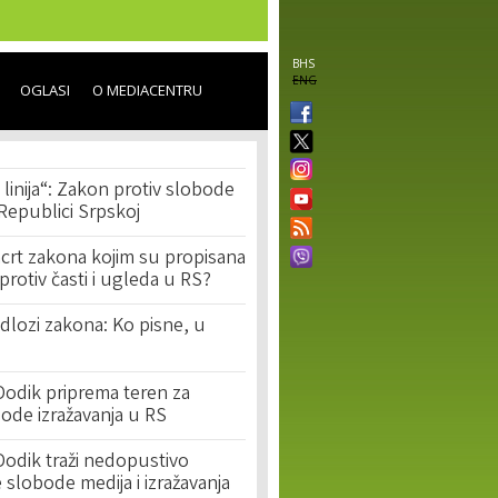
BHS
ENG
OGLASI
O MEDIACENTRU
linija“: Zakon protiv slobode
 Republici Srpskoj
acrt zakona kojim su propisana
 protiv časti i ugleda u RS?
edlozi zakona: Ko pisne, u
Dodik priprema teren za
ode izražavanja u RS
Dodik traži nedopustivo
 slobode medija i izražavanja