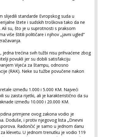
m slijedili standarde Evropskog suda u
rijalne štete i sudskih troškova tako da ne
Ali su, što je u suprotnosti s praksom
iše štitili političare i njihov „javni ugled“
zražavanja.
jedna trećina svih tužbi nisu prihvaćene zbog
elji povukli jer su dobili satisfakciju
dovanjem Vijeća za štampu, odnosno
cije (RAK). Neke su tužbe povučene nakon
etale između 1.000 i 5.000 KM. Najveći
 su zaista rijetki, ali je karakteristično da su
naknade između 10.000 i 20.000 KM.
 godina primjene ovog zakona vodio je
a. Doduše, i protiv njegovog lista „Dnevni
 sporova. Radončić je samo u jednom danu
i za klevetu. U jednom trenutku je vodio 119