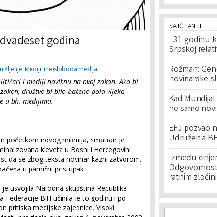
NAJČITANIJE
h dvadeset godina
I 31 godinu k
Srpskoj relat
Rožman: Geno
mišljenje
Mediji
(ne)sloboda medija
novinarske s
litičari i mediji naviknu na ovaj zakon. Ako bi
 zakon, društvo bi bilo bačeno pola vijeka
Kad Mundijal 
nje u bh. medijima.
ne samo novi
EFJ pozvao na
Udruženja BH
sen početkom novog milenija, smatran je
minalizovana kleveta u Bosni i Hercegovini
Između činje
ost da se zbog teksta novinar kazni zatvorom.
Odgovornost 
ebačena u parnični postupak.
ratnim zločin
a je usvojila Narodna skupština Republike
a Federacije BiH učinila je to godinu i po
n pritiska medijske zajednice, Visoki
Search f
Search