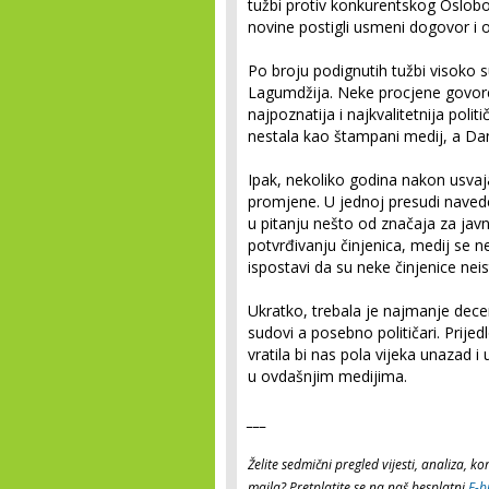
tužbi protiv konkurentskog Oslob
novine postigli usmeni dogovor i
Po broju podignutih tužbi visoko su
Lagumdžija. Neke procjene govore
najpoznatija i najkvalitetnija pol
nestala kao štampani medij, a Dani
Ipak, nekoliko godina nakon usvaj
promjene. U jednoj presudi naveden
u pitanju nešto od značaja za javn
potvrđivanju činjenica, medij se n
ispostavi da su neke činjenice neist
Ukratko, trebala je najmanje decen
sudovi a posebno političari. Prijed
vratila bi nas pola vijeka unazad i 
u ovdašnjim medijima.
___
Želite sedmični pregled vijesti, analiza, 
maila? Pretplatite se na naš besplatni
E-b