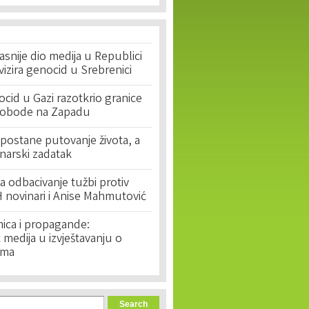
asnije dio medija u Republici
ivizira genocid u Srebrenici
cid u Gazi razotkrio granice
lobode na Zapadu
postane putovanje života, a
narski zadatak
 odbacivanje tužbi protiv
 novinari i Anise Mahmutović
nica i propagande:
medija u izvještavanju o
ima
orm