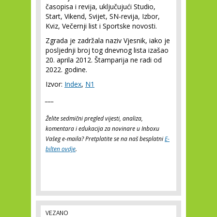
časopisa i revija, uključujući Studio,
Start, Vikend, Svijet, SN-revija, Izbor,
Kviz, Večernji list i Sportske novosti.
Zgrada je zadržala naziv Vjesnik, iako je
posljednji broj tog dnevnog lista izašao
20. aprila 2012. Štamparija ne radi od
2022. godine.
Izvor:
Index
,
N1
___
Želite sedmični pregled vijesti, analiza,
komentara i edukacija za novinare u Inboxu
Vašeg e-maila? Pretplatite se na naš besplatni
E-
bilten ovdje
.
VEZANO