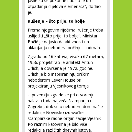
javile su se pukotine i došlo je do
otpadanja dijelova elemenata“, dodao
je.
Rušenje – što prije, to bolje
Prema njegovim riječima, rušenje treba
uslijediti „što prije, to bolje“. Ministar
Bačić je najavio da aktivnosti na
uklanjanju nebodera počinju – odmah.
Zgradu od 16 katova, visoku 67 metara,
1956. projektirao je arhitekt Antun
Urlich, a dovršena je 1972. godine.
Urlich je bio inspiriran njujorškim
neboderom Lever House pri
projektiranju Vjesnikovog tornja.
U prizemlju zgrade se pri otvorenju
nalazila tada najveća štamparija u
Zagrebu, dok su u neboderu dom našle
redakcije Novinsko izdavačke
štamparske radne organizacije Vjesnik.
Po raznim katovima je bilo više
redakcija različitih dnevnih listova,