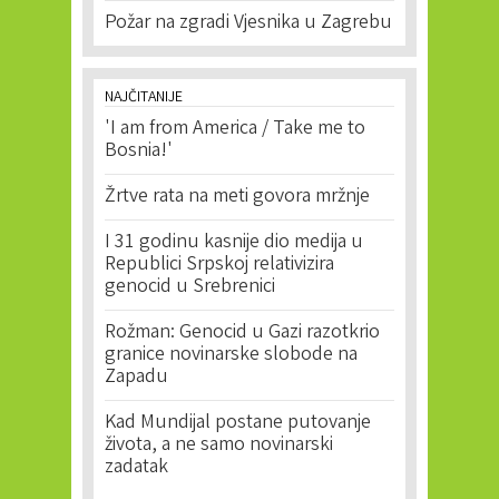
Požar na zgradi Vjesnika u Zagrebu
NAJČITANIJE
'I am from America / Take me to
Bosnia!'
Žrtve rata na meti govora mržnje
I 31 godinu kasnije dio medija u
Republici Srpskoj relativizira
genocid u Srebrenici
Rožman: Genocid u Gazi razotkrio
granice novinarske slobode na
Zapadu
Kad Mundijal postane putovanje
života, a ne samo novinarski
zadatak