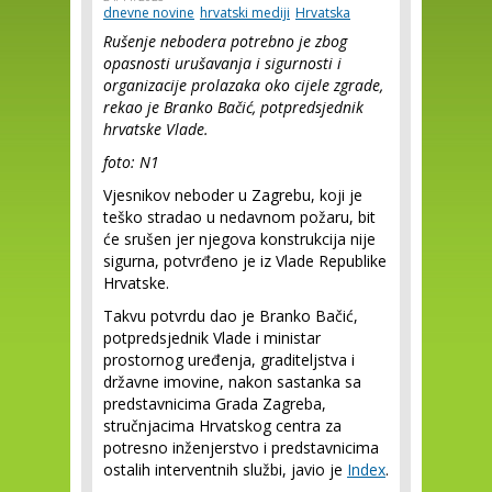
dnevne novine
hrvatski mediji
Hrvatska
Rušenje nebodera potrebno je zbog
opasnosti urušavanja i sigurnosti i
organizacije prolazaka oko cijele zgrade,
rekao je Branko Bačić, potpredsjednik
hrvatske Vlade.
foto: N1
Vjesnikov neboder u Zagrebu, koji je
teško stradao u nedavnom požaru, bit
će srušen jer njegova konstrukcija nije
sigurna, potvrđeno je iz Vlade Republike
Hrvatske.
Takvu potvrdu dao je Branko Bačić,
potpredsjednik Vlade i ministar
prostornog uređenja, graditeljstva i
državne imovine, nakon sastanka sa
predstavnicima Grada Zagreba,
stručnjacima Hrvatskog centra za
potresno inženjerstvo i predstavnicima
ostalih interventnih službi, javio je
Index
.