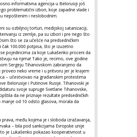
osno-informativna agencija u Belorusiji još
ego problematični izbori, koje zapadne vlade i
u nepoštenim i neslobodnim.
eni su ozbiljnoj torturi, medijskoj satanizaciji,
terivanju iz zemlje, pa su izbori i pre nego što
 Osim što se za učešće na predsedničkim
ti čak 100.000 potpisa, što je izuzetno
da se pojedincima za koje Lukašenko proceni da
stvuju na njima! Tako je, recimo, ove godine
rnom Sergeju Tihanovskom zabranjeno da
e proveo neko vreme i u pritvoru jer je krajem
ica – učestvovao na građanskim protestima
ve Belorusije i Putinove Rusije. Tihanovski je
idaturu svoje supruge Svetlane Tihanovske,
opštila da ne priznaje rezultate predsedničkih
to manje od 10 odsto glasova, morala da
h prava, među kojima je i sloboda izražavanja,
rvaka – bila pod sankcijama Evropske unije
što je Lukašenko pokazao kooperativnost u