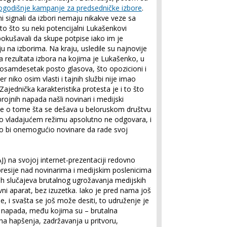
ogodišnje kampanje za predsedničke izbore
.
i signali da izbori nemaju nikakve veze sa
o što su neki potencijalni Lukašenkovi
pokušavali da skupe potpise iako im je
 na izborima. Na kraju, usledile su najnovije
 rezultata izbora na kojima je Lukašenko, u
 osamdesetak posto glasova, što opozicioni i
 niko osim vlasti i tajnih službi nije imao
ajednička karakteristika protesta je i to što
rojnih napada našli novinari i medijski
stine o tome šta se dešava u beloruskom društvu
to vladajućem režimu apsolutno ne odgovara, i
ko bi onemogućio novinare da rade svoj
J) na svojoj internet-prezentaciji redovno
resije nad novinarima i medijskim poslenicima
ih slučajeva brutalnog ugrožavanja medijskih
ivni aparat, bez izuzetka. Iako je pred nama još
e, i svašta se još može desiti, to udruženje je
 napada, među kojima su – brutalna
na hapšenja, zadržavanja u pritvoru,