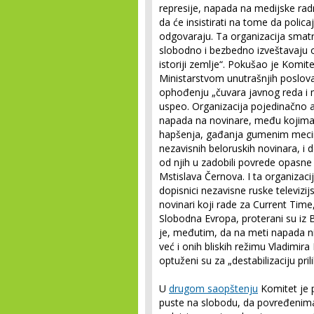
represije, napada na medijske rad
da će insistirati na tome da policaj
odgovaraju. Ta organizacija sma
slobodno i bezbedno izveštavaju o
istoriji zemlje“. Pokušao je Komit
Ministarstvom unutrašnjih poslova
ophođenju „čuvara javnog reda i m
uspeo. Organizacija pojedinačno ap
napada na novinare, među kojima s
hapšenja, gađanja gumenim mecim
nezavisnih beloruskih novinara, i d
od njih u zadobili povrede opasne
Mstislava Černova. I ta organizaci
dopisnici nezavisne ruske televizi
novinari koji rade za Current Tim
Slobodna Evropa, proterani su iz 
je, međutim, da na meti napada ni
već i onih bliskih režimu Vladimir
optuženi su za „destabilizaciju prili
U
drugom saopštenju
Komitet je 
puste na slobodu, da povređenima