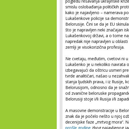
pogledu rešavanja ukrajinske krize
smislu oslobađanja političkih proti
kako je najavljeno – namerava p
Lukašenkove policije sa demonstr
Belorusije. Čini se da je EU skinul
što je napravljen neki značajan is
Lukašenkovoj državi, a o tome na
napredak nije napravljen u oblasti
zemlji je visokorizična profesija.
Ne cvetaju, međutim, cvetovi ni 
Lukašenko je u nekoliko navrata oš
izbegavajući da oštricu usmeri p
tvrde analitičari, našao u nezahvaln
stanja ljudskih prava, i iz Rusije, 
Belorusijom, odnosno da je snažnij
od zvanične beloruske propagande
Belorusiji stoje i/li Rusija i/li zapad
A masovne demonstracije u Belorus
znak da je počelo nešto u njoj ozb
decenijske faze „mrtvog mora“. Na
prošle godine
zbog najavljenog jač