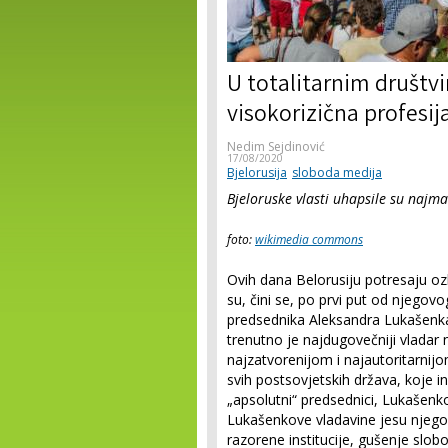
U totalitarnim društv
visokorizična profesij
Nedim Sejdinović
17/08/2020
Bjelorusija
sloboda medija
Bjeloruske vlasti uhapsile su najm
foto:
wikimedia commons
Ovih dana Belorusiju potresaju oz
su, čini se, po prvi put od njegovo
predsednika Aleksandra Lukašenka.
trenutno je najdugovečniji vladar
najzatvorenijom i najautoritarnijo
svih postsovjetskih država, koje 
„apsolutni“ predsednici, Lukašenko
Lukašenkove vladavine jesu njeg
razorene institucije, gušenje slobo