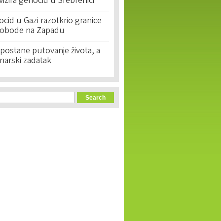
ivizira genocid u Srebrenici
cid u Gazi razotkrio granice
lobode na Zapadu
postane putovanje života, a
narski zadatak
orm