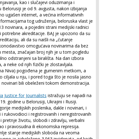
avanja, kao i slučajevi oduzimanja i
Belorusiji je od 9. avgusta, nakon izbijanja
no ugašen internet, a većina informativnih
nformacijama tog udruženja, beloruska vlast je
3 novinara, a pojedini strani medijski radnici
li potrebne akreditacije. BAJ je upozorio da su
ditaciju, ali da su naišli na „ćutanje
 zakonodavstvo omogućava novinarima da bez
h mesta, značajan broj njih je u tom pogledu
ilno odstranjeni sa birališta. Na dan izbora
 a neke od njih fizički je zlostavljala.
ha Niva) pogođena je gumenim metkom, a
 ciljala u nju, i pored toga što je nosila jasno
 novinari bili obeleženi tokom demonstracija.
ja Justice for Journalists
istražuju se napadi na
. godine u Belorusiji, Ukrajini i Rusiji.
ije medijskih poslenika, dakle i novinari, i
ci i rukovodioci i registrovanih i neregistrovanih
 i pretnje životu, slobodi i zdravlju, verbalni
 kao i pravosudna ili ekonomska represija.
zemlje stanje medijskih sloboda na veoma
upno je zabeleženo 3.063 incidenata, od kojih