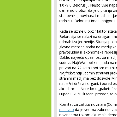
1.079 u Belorusiji. Nešto više napa
uzmemo u obzir da je u pitanju z
stanovnika, novinara i medija – ja
radnici u Belorusiji imaju najgoru,
Kada se uzme u obzir faktor rizik
Belorusija se nalazi na drugom me
odmah iza Jermenije. Studija poka
glavna metoda ataka na medijske sl
pravosudna ili ekonomska represija
Dakle, najveću opasnost za medijske
sudovi. Najčešći oblik napada na 
pritvori na 72 sata i potom mu h
Najfrekventiji „administrativni pre
stranim medijima bez dozvole Mini
nadležni državni organi, i pored p
akreditacije. Neretko u „paketu“ 
i upad u kuću ili radni prostor, 
Komitet za zaštitu novinara (Commi
nedavno
da je veoma zabrinut zbo
novinarima tokom aktuelnih demon