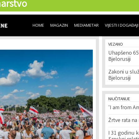
arstvo
Skip to
main
content
HOME
MAGAZIN
MEDIAMETAR
VIJESTI I DOGAĐAJI
VEZANO
Uhapšeno 65 
Bjelorusiji
Zakoni u slu
Bjelorusiji
NAJČITANIJE
'I am from Am
Žrtve rata na
I 31 godinu k