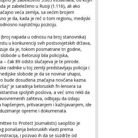
da je zabeleženo u Rusiji (1.116), ali ako
načajno veća zemlja, sa većim brojem
sno je da, kada je reč o tom regionu, medijski
 odnosno najrizičniju poziciju.
a (broj napada u odnosu na broj stanovnika)
stu u konkurenciji svih postsovjetskih država,
zuje da je, tokom posmatrane tri godine,
obode u Belorusiji bila policijska,
 – čak 89 odsto slučajeva je te prirode.
 radnike u toj zemlji predstavljaju policija i
medijske slobode je da se novinar uhapsi,
itro bude dosuđena značajna novčana kazna.
kršaj“ je saradnja beloruskih fri-lensera sa
starstva spoljnih poslova, a već smo rekli da
ravovremenih zahteva, odbijaju da izdaju
sa hapšenjem, pritvaranjem i kažnjavanjem, ide
te oduzimanje opreme i dokumenata.
ttee to Protect Journalists) saopštio je
g ponašanja beloruskih vlasti prema
stracija, i pozvao ih da se suzdrže od