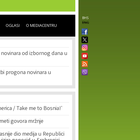
BHS
ENG
OGLASI
O MEDIACENTRU
novinara od izbornog dana u
žbi progona novinara u
erica / Take me to Bosnia!'
 meti govora mržnje
asnije dio medija u Republici