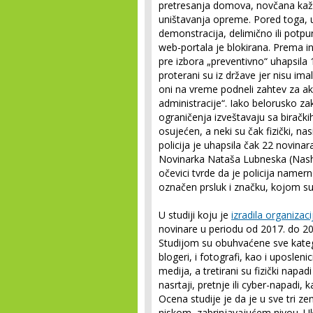
pretresanja domova, novčana kažnj
uništavanja opreme. Pored toga, u 
demonstracija, delimično ili potpu
web-portala je blokirana. Prema i
pre izbora „preventivno“ uhapsila 1
proterani su iz države jer nisu ima
oni na vreme podneli zahtev za akre
administracije“. Iako belorusko
ograničenja izveštavaju sa birački
osujećen, a neki su čak fizički, nas
policija je uhapsila čak 22 novinara,
Novinarka Nataša Lubneska (Nas
očevici tvrde da je policija namerno
označen prsluk i značku, kojom su
U studiji koju je
izradila organizaci
novinare u periodu od 2017. do 2019
Studijom su obuhvaćene sve kategor
blogeri, i fotografi, kao i uposleni
medija, a tretirani su fizički napadi
nasrtaji, pretnje ili cyber-napadi,
Ocena studije je da je u sve tri 
niskom, zabrinjavajućem nivou. Uk