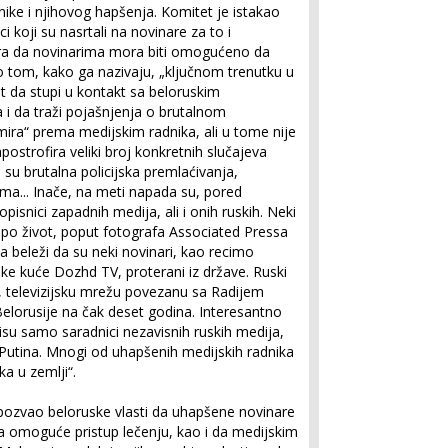
nike i njihovog hapšenja. Komitet je istakao
ci koji su nasrtali na novinare za to i
tra da novinarima mora biti omogućeno da
 tom, kako ga nazivaju, „ključnom trenutku u
et da stupi u kontakt sa beloruskim
 i da traži pojašnjenja o brutalnom
ira“ prema medijskim radnika, ali u tome nije
ostrofira veliki broj konkretnih slučajeva
u brutalna policijska premlaćivanja,
a... Inače, na meti napada su, pored
opisnici zapadnih medija, ali i onih ruskih. Neki
 po život, poput fotografa Associated Pressa
ja beleži da su neki novinari, kao recimo
jske kuće Dozhd TV, proterani iz države. Ruski
e, televizijsku mrežu povezanu sa Radijem
Belorusije na čak deset godina. Interesantno
su samo saradnici nezavisnih ruskih medija,
a Putina. Mnogi od uhapšenih medijskih radnika
ka u zemlji“.
pozvao beloruske vlasti da uhapšene novinare
 omoguće pristup lečenju, kao i da medijskim