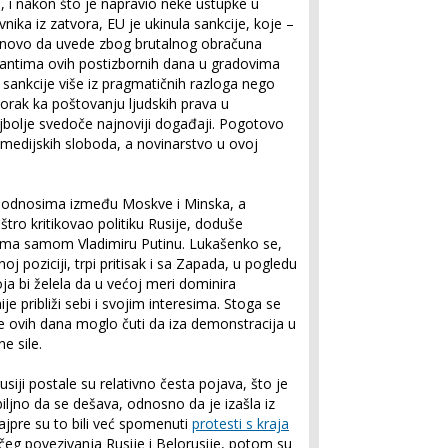
, i nakon što je napravio neke ustupke u
vnika iz zatvora, EU je ukinula sankcije, koje –
onovo da uvede zbog brutalnog obračuna
antima ovih postizbornih dana u gradovima
a sankcije više iz pragmatičnih razloga nego
korak ka poštovanju ljudskih prava u
jbolje svedoče najnoviji događaji. Pogotovo
 medijskih sloboda, a novinarstvo u ovoj
u odnosima između Moskve i Minska, a
tro kritikovao politiku Rusije, doduše
rema samom Vladimiru Putinu. Lukašenko se,
oj poziciji, trpi pritisak i sa Zapada, u pogledu
koja bi želela da u većoj meri dominira
e približi sebi i svojim interesima. Stoga se
 ovih dana moglo čuti da iza demonstracija u
ne sile.
iji postale su relativno česta pojava, što je
iljno da se dešava, odnosno da je izašla iz
jpre su to bili već spomenuti
protesti s kraja
eg povezivanja Rusije i Belorusije, potom su