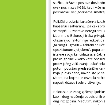
službi u državne poslove (bezbedn
uvek nosi naziv KGB), kao i više n
posmatrači već godinama smatraj
Politički protivnici Lukašenka izlož
hapšenju i zatvaranju, pa čak i pro
se raspišu – zapravo neregularni.
izborima u Belorusiji treba prikupi
otežavajući faktor, nije retkost 
ga mogu ugroziti – zabrani da uče
opozicionom „jutjuberu“, popula
istakne svoju kandidaturu, a čak j
prošle godine – kako kaže optužn
protiv jačeg zbližavanja Lukašenko
potom podržao predsedničku kand
koja je ovih dana, nakon što je sa
izbora, na kojima je osvojila neš
napusti državu i ode u Litvaniju.
Belorusija je zbog gušenja ljudski
kao i zbog hapšenja opozicionih p
dugi niz godina. Međutim, nakon 