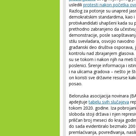
usledili
protesti nakon početka ov
Razlog za potonje su unapred jasn
demokratskim standardima, kao i t
protivkandidati uhapšeni kada su 
prethodno zabranjeno da učestvuju
demonstracije, posle saopštavanja
stilu svevladara, osvojio navodno
građanski deo društva osporava, jer
kontrolu nad zbrajanjem glasova. Z
su se tokom i nakon njih na meti b
poslenici. Širenje informacija i i
i na ulicama gradova – nešto je š
on koristi sve državne resurse ka
posao.
Beloruska asocijacija novinara (BA
apdejtuje
tabelu svih slučajeva
rep
tokom 2020. godine. Iza pobrojan
sloboda stoji država i njen repres
priličan broj meseci do kraja godin
do sada evidentiralo bezmalo 200
premlaćivanja, povređivanja, nasil