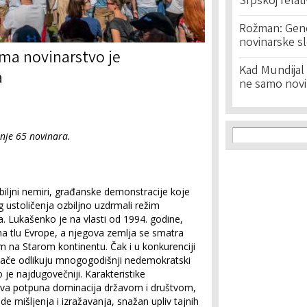
Srpskoj relat
Rožman: Geno
novinarske s
ima novinarstvo je
Kad Mundijal 
a
ne samo novi
Search f
Search
anje 65 novinara.
biljni nemiri, građanske demonstracije koje
g ustoličenja ozbiljno uzdrmali režim
 Lukašenko je na vlasti od 1994. godine,
 na tlu Evrope, a njegova zemlja se smatra
m na Starom kontinentu. Čak i u konkurenciji
inače odlikuju mnogogodišnji nedemokratski
 je najdugovečniji. Karakteristike
ova potpuna dominacija državom i društvom,
de mišljenja i izražavanja, snažan upliv tajnih