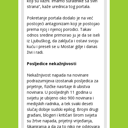
koji su važni. Imamo suradnike sa svih
strana“, kaže urednica tog portala.
Pokretanje portala dodalo je na već
postojeći antagonizam koji je postojao
prema njoj i njenoj porodici. Takav
odnos sredine primorao ju je da se iseli
iz Ljubuškog, da zaključa i ostavi svoju
kuću i preseli se u Mostar gdje i danas
živi i radi.
Posljedice nekažnjivosti
Nekažnjivost napada na novinare
podrazumijeva izostanak posljedica za
prijetnje, fizičke nasrtaje ili ubistva
novinara. U posljednjih 11 godina u
svijetu je ubijeno oko 900 novinara i
medijskih radnika, a tek svaki deseti
slučaj dobije sudski epilog. Brojni drugi
građani, blogeri i kritičari širom svijeta
su žrtve napada, prijetnji vrijeđanja,
šikaniranja a da za to niko ne odgovara