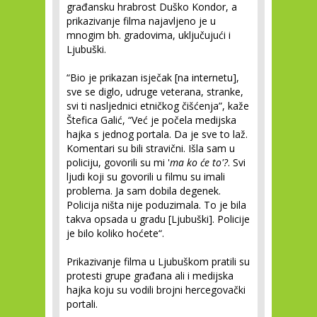
građansku hrabrost Duško Kondor, a
prikazivanje filma najavljeno je u
mnogim bh. gradovima, uključujući i
Ljubuški.
“Bio je prikazan isječak [na internetu],
sve se diglo, udruge veterana, stranke,
svi ti nasljednici etničkog čišćenja”, kaže
Štefica Galić, “Već je počela medijska
hajka s jednog portala. Da je sve to laž.
Komentari su bili stravični. Išla sam u
policiju, govorili su mi '
ma ko će to'?
. Svi
ljudi koji su govorili u filmu su imali
problema. Ja sam dobila degenek.
Policija ništa nije poduzimala. To je bila
takva opsada u gradu [Ljubuški]. Policije
je bilo koliko hoćete“.
Prikazivanje filma u Ljubuškom pratili su
protesti grupe građana ali i medijska
hajka koju su vodili brojni hercegovački
portali.