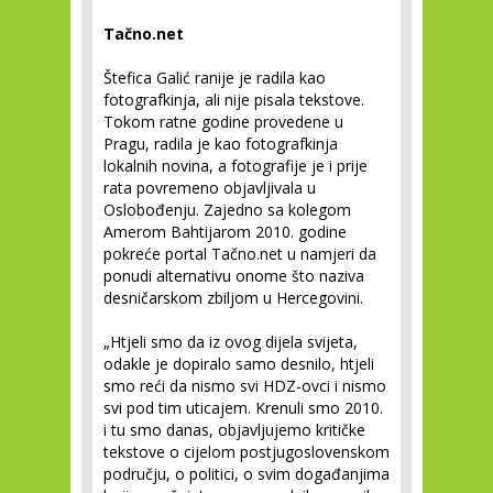
Tačno.net
Štefica Galić ranije je radila kao
fotografkinja, ali nije pisala tekstove.
Tokom ratne godine provedene u
Pragu, radila je kao fotografkinja
lokalnih novina, a fotografije je i prije
rata povremeno objavljivala u
Oslobođenju. Zajedno sa kolegom
Amerom Bahtijarom 2010. godine
pokreće portal Tačno.net u namjeri da
ponudi alternativu onome što naziva
desničarskom zbiljom u Hercegovini.
„Htjeli smo da iz ovog dijela svijeta,
odakle je dopiralo samo desnilo, htjeli
smo reći da nismo svi HDZ-ovci i nismo
svi pod tim uticajem. Krenuli smo 2010.
i tu smo danas, objavljujemo kritičke
tekstove o cijelom postjugoslovenskom
području, o politici, o svim događanjima