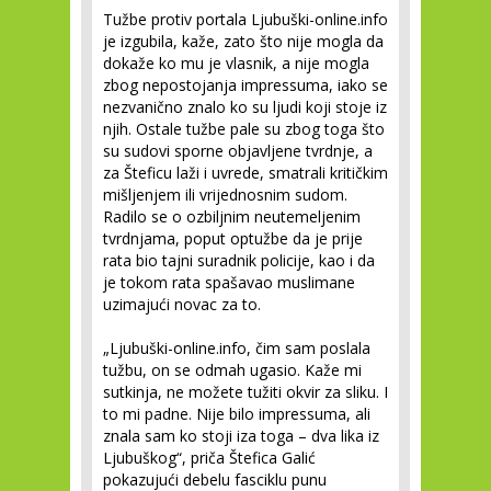
Tužbe protiv portala Ljubuški-online.info
je izgubila, kaže, zato što nije mogla da
dokaže ko mu je vlasnik, a nije mogla
zbog nepostojanja impressuma, iako se
nezvanično znalo ko su ljudi koji stoje iz
njih. Ostale tužbe pale su zbog toga što
su sudovi sporne objavljene tvrdnje, a
za Šteficu laži i uvrede, smatrali kritičkim
mišljenjem ili vrijednosnim sudom.
Radilo se o ozbiljnim neutemeljenim
tvrdnjama, poput optužbe da je prije
rata bio tajni suradnik policije, kao i da
je tokom rata spašavao muslimane
uzimajući novac za to.
„Ljubuški-online.info, čim sam poslala
tužbu, on se odmah ugasio. Kaže mi
sutkinja, ne možete tužiti okvir za sliku. I
to mi padne. Nije bilo impressuma, ali
znala sam ko stoji iza toga – dva lika iz
Ljubuškog“, priča Štefica Galić
pokazujući debelu fasciklu punu