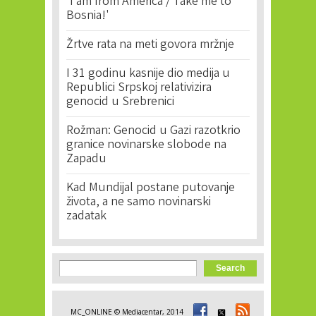
'I am from America / Take me to
Bosnia!'
Žrtve rata na meti govora mržnje
I 31 godinu kasnije dio medija u
Republici Srpskoj relativizira
genocid u Srebrenici
Rožman: Genocid u Gazi razotkrio
granice novinarske slobode na
Zapadu
Kad Mundijal postane putovanje
života, a ne samo novinarski
zadatak
Search form
Search
MC_ONLINE © Mediacentar, 2014