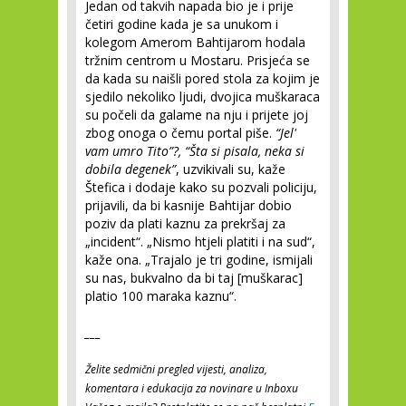
Jedan od takvih napada bio je i prije
četiri godine kada je sa unukom i
kolegom Amerom Bahtijarom hodala
tržnim centrom u Mostaru. Prisjeća se
da kada su naišli pored stola za kojim je
sjedilo nekoliko ljudi, dvojica muškaraca
su počeli da galame na nju i prijete joj
zbog onoga o čemu portal piše.
“Jel'
vam umro Tito”?, “Šta si pisala, neka si
dobila degenek”
, uzvikivali su, kaže
Štefica i dodaje kako su pozvali policiju,
prijavili, da bi kasnije Bahtijar dobio
poziv da plati kaznu za prekršaj za
„incident“. „Nismo htjeli platiti i na sud“,
kaže ona. „Trajalo je tri godine, ismijali
su nas, bukvalno da bi taj [muškarac]
platio 100 maraka kaznu“.
___
Želite sedmični pregled vijesti, analiza,
komentara i edukacija za novinare u Inboxu