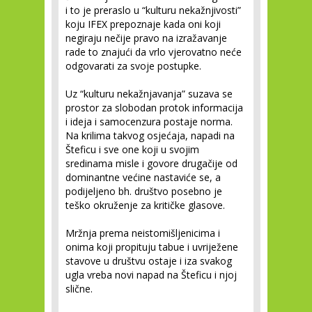
i to je preraslo u “kulturu nekažnjivosti”
koju IFEX prepoznaje kada oni koji
negiraju nečije pravo na izražavanje
rade to znajući da vrlo vjerovatno neće
odgovarati za svoje postupke.
Uz “kulturu nekažnjavanja” suzava se
prostor za slobodan protok informacija
i ideja i samocenzura postaje norma.
Na krilima takvog osjećaja, napadi na
Šteficu i sve one koji u svojim
sredinama misle i govore drugačije od
dominantne većine nastaviće se, a
podijeljeno bh. društvo posebno je
teško okruženje za kritičke glasove.
Mržnja prema neistomišljenicima i
onima koji propituju tabue i uvriježene
stavove u društvu ostaje i iza svakog
ugla vreba novi napad na Šteficu i njoj
slične.