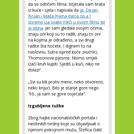
da se odričem filma. Istjerala sam brata
iz kuće i sjela i napisala da
ja, Dejan,
Bojan i Maša [njena djeca op.a.]
stojimo iza svake riječi u ovom filmu jer
je istina
. Jer sam gledala svojim očima,
znaju oni koji su to radili, znaju to oni
na kojima je odrađeno, a svi drugi
radite šta hoćete. I dignem to na
naslovnu. Sutra ispred kuće zvučnici,
Thomsonove pjesme. Nismo smjeli
izaći kruh kupiti. Sjediš u kući, niko ne
dolazi“.
„Svi su bili protiv mene, neko otvoreno,
neko krijući. Bilo je stanje gore nego
'93., ja sam se gore osjećala“.
Izgubljene tužbe
Zbog hajke nacionalističkih portala i
neistinitih tvrdnji koje su objavljivali o
njenom pokojnom mužu, Štefica Galić