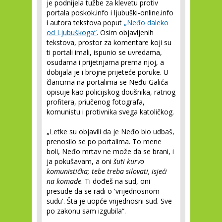
je podnijela tužbe za klevetu protiv
portala poskok.info i ljubuški-online.info
i autora tekstova poput
„Neđo daleko
od Ljubuškoga“
. Osim objavljenih
tekstova, prostor za komentare koji su
ti portali imali, ispunio se uvredama,
osudama i prijetnjama prema njoj, a
dobijala je i brojne prijeteće poruke. U
člancima na portalima se Neđu Galića
opisuje kao policijskog doušnika, ratnog
profitera, priučenog fotografa,
komunistu i protivnika svega katoličkog.
„Letke su objavili da je Neđo bio udbaš,
prenosilo se po portalima. To mene
boli, Neđo mrtav ne može da se brani, i
ja pokušavam, a oni
šuti kurvo
komunistička; tebe treba silovati, isjeći
na komade
. Ti dođeš na sud, oni
presude da se radi o 'vrijednosnom
sudu'. Šta je uopće vrijednosni sud. Sve
po zakonu sam izgubila“.