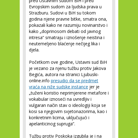
pred Ustavnim sudom BiH i pred
Evropskim sudom za ljudska prava u
Strazburu. Sudovi u BiH su tokom
godina njene pravne bitke, smatra ona,
pokazali kako ne razumiju novinarstvo i
kako „doprinosom debati od javnog
intresa“ smatraju i iznošenje neistina i
neutemeljeno blaćenje nečijeg lika i
djela.
Početkom ove godine, Ustavni sud BiH
je vezano za njenu tužbu protiv Jakova
Begića, autora na stranici Ljubuski-
online.info
presudio da se predmet
vraća na niže sudske instance
jer je
„tuženi koristio neprimjerene metafore i
vokabular iznoseći na uvredljiv i
vulgaran način stav o ideologiji koja se
kosi sa njegovim svjetonazorima, kao i
konkretnim licima, uključujući i
apelanticinog supruga”.
Tužbu protiv Poskoka izgubila je i na