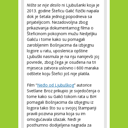
Ništa se nije desilo
ni Ljubušanki koja je
2013. godine Šteficu Galić fizički napala
dok je šetala jednog popodneva sa
prijateljicom. Nezadovoljna zbog
prikazivanja dokumentarnog filma o
Šteficinom pokojnom mužu Nedjeljku
Galiću i tome kako su pomagali
zarobljenim Bošnjacima da izbjegnu
logore u ratu, uposlenica opštine
Ljubuški nasrnula je na nju nanijevši joj
povrede, zbog čega je osuđena na tri
mjeseca zatvora uslovno i 600 maraka
odštete koju Štefici još nije platila.
Film “
Neđo od Ljubuškog
” autorice
Svetlane Broz prikupio je svjedočenja o
tome kako su Galići tokom rata u BiH
pomagali Bošnjacima da izbjegnu iz
logora tako što su u svojoj štampariji
pravili pozivna pisma koja su im
omogućavala izlazak. Neđi je
posthumno dodijeljena nagrada za