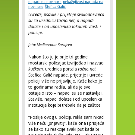
napadi na novinare
nekažnjivost napada na
novinare
Štefica Galić
Uvrede, psovke i prijetnje svakodnevnica
su za urednicu tačno.net, a napadi
dolaze i od uposlenika lokalnih vlasti i
policije.
foto: Mediacentar Sarajevo
Nakon što ju je prije tri godine
mostarski policajac izvrijeđao i nazvao
kučkom
, urednica portala
tačno.net
Štefica Galić napade, prijetnje i uvrede
policiji više ne prijavljuje. Kaže kako je
to godinama radila, ali da je sve
ostajalo isto – napadi su se nastavljali.
Štaviše, napadi dolaze i od uposlenika
institucija koje bi trebale da je zaštite.
“Poslije ovog u policiji, rekla sam nikad
više neću [prijaviti]”, kaže ona i prisjeća
se kako su reakcije svaki put kada bi