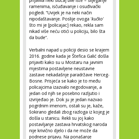
prijavila neki slučaj bile iste – slijeganje
ramenima, isčuđavanje i osuđivački
pogledi. “Uvijek je na neki način
nipodaštavanje. Poslije ovoga '
kučko'
što mi je [policajac] rekao, rekla sam
nikad više neću otići u policiju, bilo šta
da bude“.
Verbalni napad u policiji desio se krajem
2016. godine kada je Štefica Galić došla
prijaviti kako su u Mostaru na javnim
mjestima postavljene neustavne
zastave nekadašnje paradržave Herceg-
Bosne. Prisjeća se kako je to među
policajcima izazvalo negodovanje, a
jedan od njih se posebno razljutio i
izvrijeđao je. Dok ju je jedan nazvao
pogrdnim imenom, ostali su je, kaže,
šokirano gledali zbog razloga iz kojeg je
došla u stanicu. Rekli su joj kako
postavljanje zastava hrvatskog naroda
nije krivično djelo i da ne može da
podnese prijavu. Na ponašanje