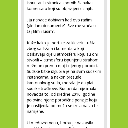
isprintanih stranica spornih članaka i
komentara koji su objavljeni uz njih.
„Ja napade dobivam kad ovo radim
[gledam dokumente]. Sve me vraća u
taj film i ludim“.
Kaže kako je portale za klevetu tužila
zbog sadržaja i komentara koji
oslikavaju cijelu atmosferu koju su oni
stvorili – atmosferu ispunjenu strahom i
mržnjom prema njoj i njenog porodici.
Sudske bitke izgubila je na svim sudskim
instancama, a nakon presude
kantonalnog suda, morala je da plati
sudske troškove. Budući da nije imala
novac za to, od sredine 2016. godine
polovina njene porodične penzije koju
je naslijedila od muža se izuzima za te
namjene.
U međuvremenu, borbu je nastavila