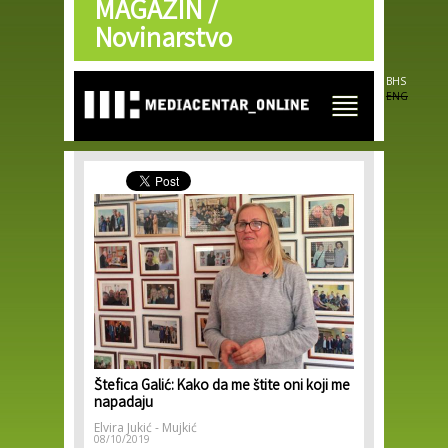
MAGAZIN /
Skip to
main
Novinarstvo
content
BHS
ENG
Štefica Galić: Kako da me štite oni koji me
napadaju
Elvira Jukić - Mujkić
08/10/2019