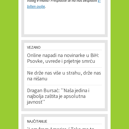
Vašeg e-maila? Pretplatite se na naš besplatni
E-
bilten ovdje
.
VEZANO
Online napadi na novinarke u BiH:
Psovke, uvrede i prijetnje smrću
Ne drže nas više u strahu, drže nas
na nišanu
Dragan Bursać: ''Naša jedina i
najbolja zaštita je apsolutna
javnost''
NAJČITANIJE