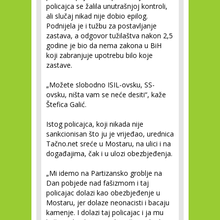
policajca se žalila unutrašnjoj kontroli,
ali slučaj nikad nije dobio epilog.
Podnijela je i tužbu za postavljanje
zastava, a odgovor tužilaštva nakon 2,5
godine je bio da nema zakona u BiH
koji zabranjuje upotrebu bilo koje
zastave.
„Možete slobodno ISIL-ovsku, SS-
ovsku, ništa vam se neće desiti“, kaže
Štefica Galić.
Istog policajca, koji nikada nije
sankcionisan što ju je vrijeđao, urednica
Tačno.net sreće u Mostaru, na ulici i na
događajima, čak i u ulozi obezbjeđenja.
„Mi idemo na Partizansko groblje na
Dan pobjede nad fašizmom i taj
policajac dolazi kao obezbjeđenje u
Mostaru, jer dolaze neonacisti i bacaju
kamenje. I dolazi taj policajac i ja mu