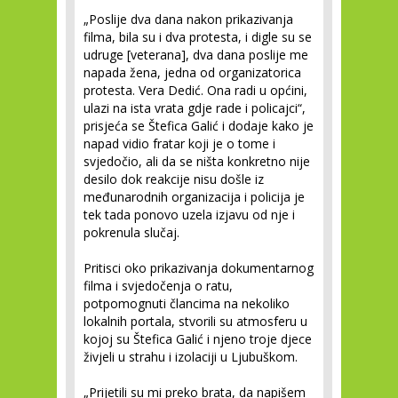
„Poslije dva dana nakon prikazivanja
filma, bila su i dva protesta, i digle su se
udruge [veterana], dva dana poslije me
napada žena, jedna od organizatorica
protesta. Vera Dedić. Ona radi u općini,
ulazi na ista vrata gdje rade i policajci“,
prisjeća se Štefica Galić i dodaje kako je
napad vidio fratar koji je o tome i
svjedočio, ali da se ništa konkretno nije
desilo dok reakcije nisu došle iz
međunarodnih organizacija i policija je
tek tada ponovo uzela izjavu od nje i
pokrenula slučaj.
Pritisci oko prikazivanja dokumentarnog
filma i svjedočenja o ratu,
potpomognuti člancima na nekoliko
lokalnih portala, stvorili su atmosferu u
kojoj su Štefica Galić i njeno troje djece
živjeli u strahu i izolaciji u Ljubuškom.
„Prijetili su mi preko brata, da napišem