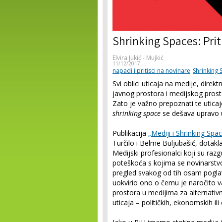
Shrinking Spaces: Priti
Elvira Jukić - Mujkić
11/12/2017
napadi i pritisci na novinare
Shrinking 
Svi oblici uticaja na medije, direk
javnog prostora i medijskog prosto
Zato je važno prepoznati te uticaje
shrinking space
se dešava upravo u
Publikacija
„Mediji i Shrinking Spac
Turčilo i Belme Buljubašić, dotak
Medijski profesionalci koji su razg
poteškoća s kojima se novinarstv
pregled svakog od tih osam poglavl
uokvirio ono o čemu je naročito va
prostora u medijima za alternativ
uticaja – političkih, ekonomskih ili