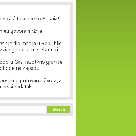
erica / Take me to Bosnia!'
 meti govora mržnje
asnije dio medija u Republici
ivizira genocid u Srebrenici
cid u Gazi razotkrio granice
lobode na Zapadu
postane putovanje života, a
narski zadatak
orm