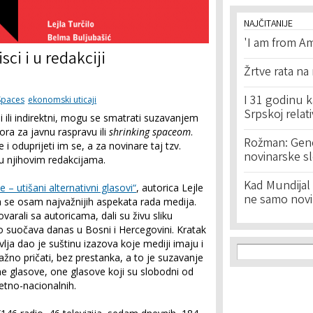
NAJČITANIJE
'I am from Am
sci i u redakciji
Žrtve rata na
I 31 godinu k
Spaces
ekonomski uticaji
Srpskoj relat
tni ili indirektni, mogu se smatrati suzavanjem
ra za javnu raspravu ili
shrinking spaceom
.
Rožman: Geno
 i oduprijeti im se, a za novinare taj tzv.
novinarske s
 njihovim redakcijama.
Kad Mundijal 
e – utišani alternativni glasovi“
, autorica Lejle
ne samo novi
la se osam najvažnijih aspekata rada medija.
ovarali sa autoricama, dali su živu sliku
o suočava danas u Bosni i Hercegovini. Kratak
ja dao je suštinu izazova koje mediji imaju i
Search f
Search
žno pričati, bez prestanka, a to je suzavanje
ne glasove, one glasove koji su slobodni od
 etno-nacionalnih.