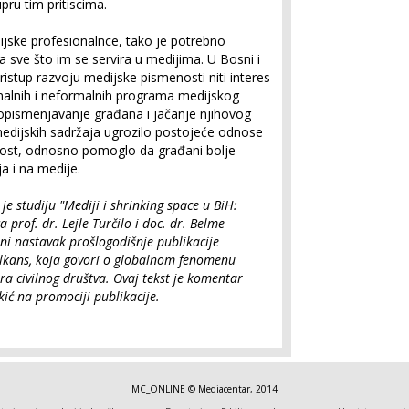
upru tim pritiscima.
ijske profesionalnce, tako je potrebno
na sve što im se servira u medijima. U Bosni i
ristup razvoju medijske pismenosti niti interes
rmalnih i neformalnih programa medijskog
opismenjavanje građana i jačanje njihovog
medijskih sadržaja ugrozilo postojeće odnose
vnost, odnosno pomoglo da građani bolje
a i na medije.
je studiju "Mediji i shrinking space u BiH:
a prof. dr. Lejle Turčilo i doc. dr. Belme
sni nastavak prošlogodišnje publikacije
alkans, koja govori o globalnom fenomenu
ra civilnog društva. Ovaj tekst je komentar
kić na promociji publikacije.
MC_ONLINE © Mediacentar, 2014