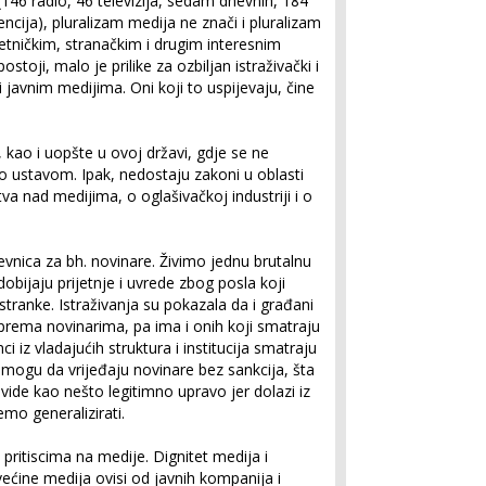
146 radio, 46 televizija, sedam dnevnih, 184
ncija), pluralizam medija ne znači i pluralizam
o etničkim, stranačkim i drugim interesnim
toji, malo je prilike za ozbiljan istraživački i
 i javnim medijima. Oni koji to uspijevaju, čine
, kao i uopšte u ovoj državi, gdje se ne
 ustavom. Ipak, nedostaju zakoni u oblasti
va nad medijima, o oglašivačkoj industriji i o
dnevnica za bh. novinare. Živimo jednu brutalnu
dobijaju prijetnje i uvrede zbog posla koji
stranke. Istraživanja su pokazala da i građani
 prema novinarima, pa ima i onih koji smatraju
i iz vladajućih struktura i institucija smatraju
 mogu da vrijeđaju novinare bez sankcija, šta
vide kao nešto legitimno upravo jer dolazi iz
emo generalizirati.
pritiscima na medije. Dignitet medija i
većine medija ovisi od javnih kompanija i