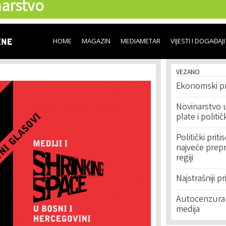
arstvo
Skip to
main
content
HOME
MAGAZIN
MEDIAMETAR
VIJESTI I DOGAĐAJI
VEZANO
Ekonomski prit
Novinarstvo 
plate i političk
Politički pri
najveće prepr
regiji
Najstrašniji pr
Autocenzura -
medija