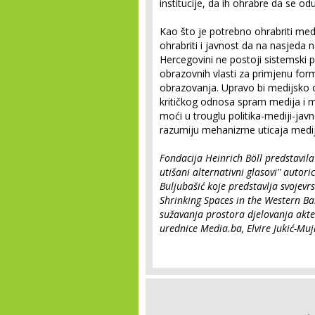
institucije, da ih ohrabre da se od
Kao što je potrebno ohrabriti med
ohrabriti i javnost da na nasjeda 
Hercegovini ne postoji sistemski p
obrazovnih vlasti za primjenu fo
obrazovanja. Upravo bi medijsko 
kritičkog odnosa spram medija i 
moći u trouglu politika-mediji-ja
razumiju mehanizme uticaja medij
Fondacija Heinrich Böll predstavila 
utišani alternativni glasovi" autoric
Buljubašić koje predstavlja svojevr
Shrinking Spaces in the Western B
sužavanja prostora djelovanja akte
urednice Media.ba, Elvire Jukić-Muj