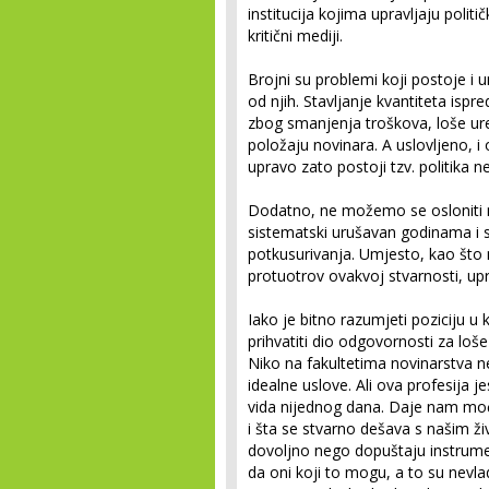
institucija kojima upravljaju polit
kritični mediji.
Brojni su problemi koji postoje i 
od njih. Stavljanje kvantiteta ispr
zbog smanjenja troškova, loše ur
položaju novinara. A uslovljeno, i
upravo zato postoji tzv. politika 
Dodatno, ne možemo se osloniti ni
sistematski urušavan godinama i s
potkusurivanja. Umjesto, kao što n
protuotrov ovakvoj stvarnosti, upr
Iako je bitno razumjeti poziciju u 
prihvatiti dio odgovornosti za loše 
Niko na fakultetima novinarstva n
idealne uslove. Ali ova profesija je
vida nijednog dana. Daje nam mo
i šta se stvarno dešava s našim ži
dovoljno nego dopuštaju instrument
da oni koji to mogu, a to su nevla