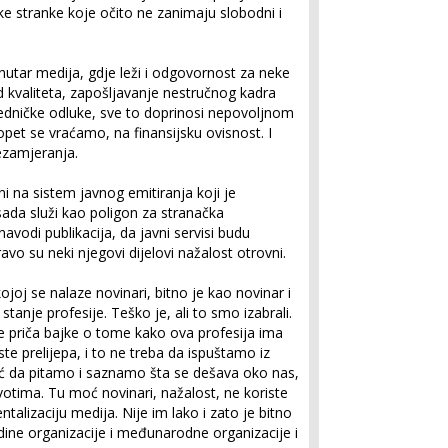
ičke stranke koje očito ne zanimaju slobodni i
unutar medija, gdje leži i odgovornost za neke
ed kvaliteta, zapošljavanje nestručnog kadra
edničke odluke, sve to doprinosi nepovoljnom
 opet se vraćamo, na finansijsku ovisnost. I
nezamjeranja.
 na sistem javnog emitiranja koji je
ada služi kao poligon za stranačka
avodi publikacija, da javni servisi budu
avo su neki njegovi dijelovi nažalost otrovni.
kojoj se nalaze novinari, bitno je kao novinar i
stanje profesije. Teško je, ali to smo izabrali.
e priča bajke o tome kako ova profesija ima
ste prelijepa, i to ne treba da ispuštamo iz
ć da pitamo i saznamo šta se dešava oko nas,
votima. Tu moć novinari, nažalost, ne koriste
alizaciju medija. Nije im lako i zato je bitno
dine organizacije i međunarodne organizacije i