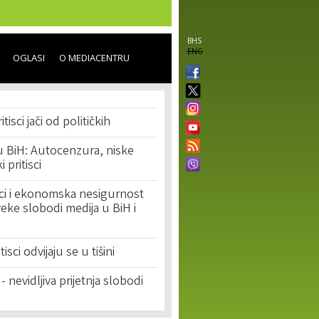
BHS
ENG
OGLASI
O MEDIACENTRU
isci jači od političkih
u BiH: Autocenzura, niske
i pritisci
tisci i ekonomska nesigurnost
eke slobodi medija u BiH i
itisci odvijaju se u tišini
 nevidljiva prijetnja slobodi