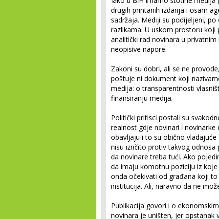
Iako u BiH imamo stotine medija (
drugih printanih izdanja i osam age
sadržaja. Mediji su podijeljeni, p
razlikama. U uskom prostoru koji pos
analitički rad novinara u privatnim
neopisive napore.
Zakoni su dobri, ali se ne provode
poštuje ni dokument koji nazivamo
medija: o transparentnosti vlasništ
finansiranju medija.
Politički pritisci postali su svako
realnost gdje novinari i novinarke 
obavljaju i to su obično vladajuće 
nisu izričito protiv takvog odnosa
da novinare treba tući. Ako pojedinc
da imaju komotnu poziciju iz koje
onda očekivati od građana koji to 
institucija. Ali, naravno da ne mož
Publikacija govori i o ekonomskim 
novinara je uništen, jer opstanak 