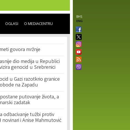
BHS
ENG
OGLASI
O MEDIACENTRU
 meti govora mržnje
asnije dio medija u Republici
ivizira genocid u Srebrenici
cid u Gazi razotkrio granice
lobode na Zapadu
postane putovanje života, a
narski zadatak
 odbacivanje tužbi protiv
 novinari i Anise Mahmutović