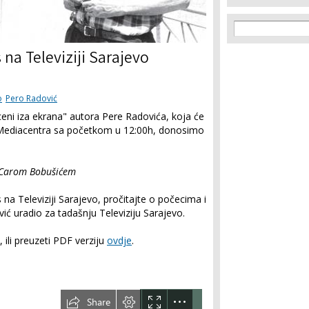
Search f
Search
na Televiziji Sarajevo
o
Pero Radović
ni iza ekrana" autora Pere Radovića, koja će
a Mediacentra sa početkom u 12:00h, donosimo
a Carom Bobušićem
a Televiziji Sarajevo, pročitajte o počecima i
ić uradio za tadašnju Televiziju Sarajevo.
 ili preuzeti PDF verziju
ovdje
.