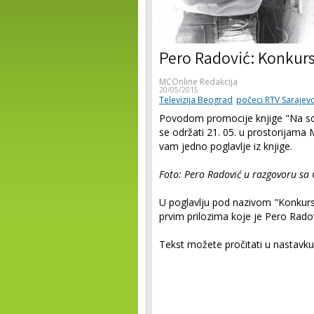
Pero Radović: Konkurs 
MCOnline Redakcija
20/05/2015
Televizija Beograd
počeci RTV Sarajev
Povodom promocije knjige "Na sce
se održati 21. 05. u prostorijam
vam jedno poglavlje iz knjige.
Foto: Pero Radović u razgovoru s
U poglavlju pod nazivom "Konkurs n
prvim prilozima koje je Pero Radov
Tekst možete pročitati u nastavku,