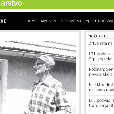
arstvo
Skip to
main
content
HOME
MAGAZIN
MEDIAMETAR
VIJESTI I DOGAĐAJI
NAJČITANIJE
Žrtve rata na
I 31 godinu k
Srpskoj relat
Rožman: Geno
novinarske s
Kad Mundijal 
ne samo novi
EFJ pozvao na
Udruženja BH