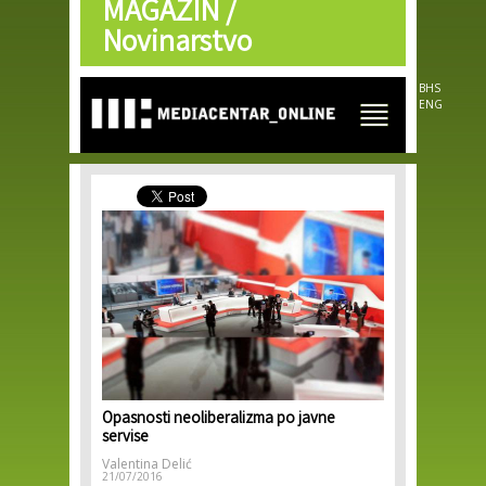
MAGAZIN /
Skip to
main
Novinarstvo
content
BHS
ENG
Opasnosti neoliberalizma po javne
servise
Valentina Delić
21/07/2016