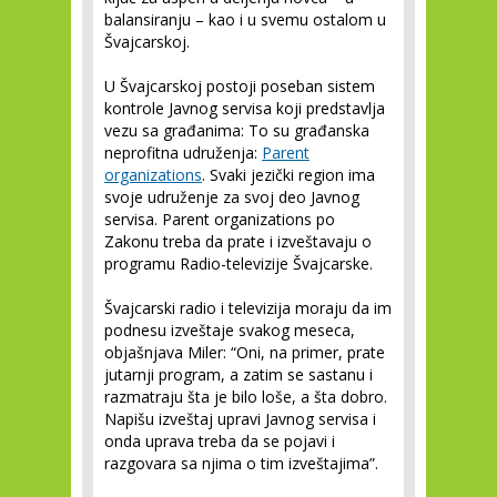
balansiranju – kao i u svemu ostalom u
Švajcarskoj.
U Švajcarskoj postoji poseban sistem
kontrole Javnog servisa koji predstavlja
vezu sa građanima: To su građanska
neprofitna udruženja:
Parent
organizations
. Svaki jezički region ima
svoje udruženje za svoj deo Javnog
servisa. Parent organizations po
Zakonu treba da prate i izveštavaju o
programu Radio-televizije Švajcarske.
Švajcarski radio i televizija moraju da im
podnesu izveštaje svakog meseca,
objašnjava Miler: “Oni, na primer, prate
jutarnji program, a zatim se sastanu i
razmatraju šta je bilo loše, a šta dobro.
Napišu izveštaj upravi Javnog servisa i
onda uprava treba da se pojavi i
razgovara sa njima o tim izveštajima”.