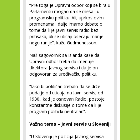
”Pre toga je Upravni odbor koji se bira u
Parlamentu mogao da se meša i u
programsku politiku. Ali, uprkos ovim
promenama i dalje imamo debate o
tome da li je Javni servis radio bez
pritisaka, ali se uticaji osećaju manje
nego ranije”, kaže Gudmundsson.
Naš sagovornik sa Islanda kaže da
Upravni odbor treba da imenuje
direktora Javnog servisa i da je on
odgovoran za uređivačku politiku.
”Iako bi političari trebalo da se drže
podalje od uticaja na Javni servis, od
1930., kad je osnovan Radio, postoje
konstantne diskusije o tome da li je
program politički neutralan”.
Važna tema – Javni servis u Sloveniji
“U Sloveniji je pozicija Javnog servisa