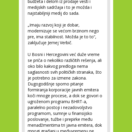
budžeta i delom iz prodaje vesti i
medijskih sadržaja i to je možda i
najstabiljniji medij do sada.
„Imaju razvoj koji je dobar,
modernizuje se većom brzinom nego
pre, ima stabilnost. Možda je to to“,
zaključuje Jernej Verbič.
U Bosni i Hercegovini već duže vreme
se priča o nekoliko različitih rešenja, ali
oko bilo kakvog predloga nema
saglasnosti svih političkih stranaka, što
je potrebno za izmene zakona.
Dugogodišnje sporno pitanje
formiranja korporacije javnih emitera
koči mnoge procese, a dok se govori o
ugroženom programu BHRT-a,
paralelno postoji i nezadovoljstvo
programom, sumnje u finansijsko
poslovanje, tužbe i prepirke među
menadžmentima tri javna emitera, dok
mnogi građani u međuvremenu ne