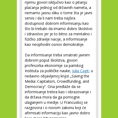
njemu govori isključivo kao o pitanju
plaćanja jednog od državnih nameta, a
nemamo jasnu sliku o tome šta je javni
servis i da li nam treba najšira
dostupnost dobrom informisanju kao
što bi trebalo da imamo dobro školstvo
i zdravstvo jer je to bitno za mentalno i
fizičko zdravlje nacije, a informisanje
kao neophodni osnov demokratije.
Da informisanje treba smatrati javnim
dobrom poput školstva, govori
profesorka ekonomije sa pariskog
Instituta za političke nauke,
Julia Cagé
, u
nedavno objavljenoj knjizi „Saving the
Media: Capitalism, Crowdfunding, and
Democracy“. Ona predlaže da se
informisanje tretira kao i obrazovanje i
da država mora da ga pomogne
ulaganjem u medije. U Francuskoj se
razgovora i o novom zakonu koji će
afirmisati informaciju kao javno dobro