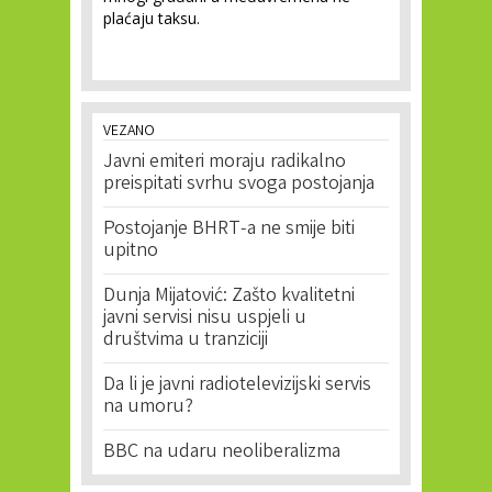
plaćaju taksu.
VEZANO
Javni emiteri moraju radikalno
preispitati svrhu svoga postojanja
Postojanje BHRT-a ne smije biti
upitno
Dunja Mijatović: Zašto kvalitetni
javni servisi nisu uspjeli u
društvima u tranziciji
Da li je javni radiotelevizijski servis
na umoru?
BBC na udaru neoliberalizma