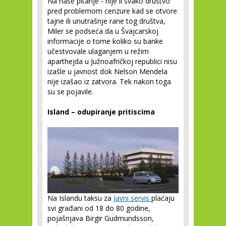
Na naše pitanje - nije li svako društvo
pred problemom cenzure kad se otvore
tajne ili unutrašnje rane tog društva,
Miler se podseća da u Švajcarskoj
informacije o tome koliko su banke
učestvovale ulaganjem u režim
aparthejda u Južnoafričkoj republici nisu
izašle u javnost dok Nelson Mendela
nije izašao iz zatvora. Tek nakon toga
su se pojavile.
Island – odupiranje pritiscima
Na Islandu taksu za
Javni servis
plaćaju
svi građani od 18 do 80 godine,
pojašnjava Birgir Gudmundsson,