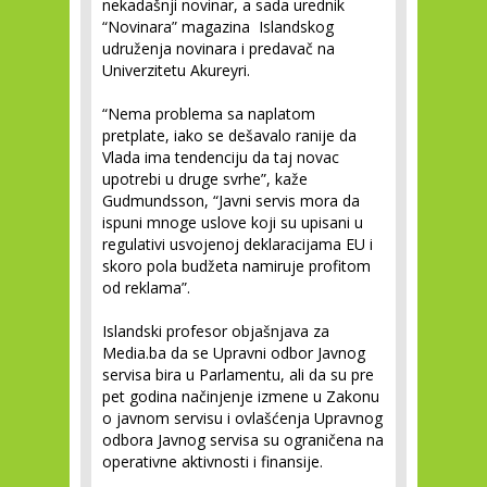
nekadašnji novinar, a sada urednik
“Novinara” magazina Islandskog
udruženja novinara i predavač na
Univerzitetu Akureyri.
“Nema problema sa naplatom
pretplate, iako se dešavalo ranije da
Vlada ima tendenciju da taj novac
upotrebi u druge svrhe”, kaže
Gudmundsson, “Javni servis mora da
ispuni mnoge uslove koji su upisani u
regulativi usvojenoj deklaracijama EU i
skoro pola budžeta namiruje profitom
od reklama”.
Islandski profesor objašnjava za
Media.ba da se Upravni odbor Javnog
servisa bira u Parlamentu, ali da su pre
pet godina načinjenje izmene u Zakonu
o javnom servisu i ovlašćenja Upravnog
odbora Javnog servisa su ograničena na
operativne aktivnosti i finansije.