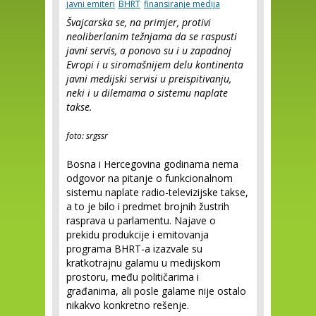
javni emiteri
BHRT
finansiranje medija
Švajcarska se, na primjer, protivi
neoliberlanim težnjama da se raspusti
javni servis, a ponovo su i u
z
apadnoj
Evropi i u siromašnijem delu kontinenta
javni medijski servisi u preispitivanju,
neki i u dilemama o sistemu naplate
takse.
foto: srgssr
Bosna i Hercegovina godinama nema
odgovor na pitanje o funkcionalnom
sistemu naplate radio-televizijske takse,
a to je bilo i predmet brojnih žustrih
rasprava u parlamentu. Najave o
prekidu produkcije i emitovanja
programa BHRT-a izazvale su
kratkotrajnu galamu u medijskom
prostoru, među političarima i
građanima, ali posle galame nije ostalo
nikakvo konkretno rešenje.