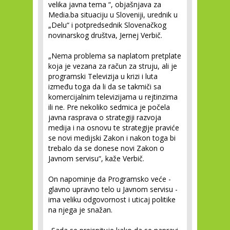
velika javna tema “, objašnjava za
Media.ba situaciju u Sloveniji, urednik u
„Delu“ i potpredsednik Slovenačkog
novinarskog društva, Jernej Verbič.
„Nema problema sa naplatom pretplate
koja je vezana za račun za struju, ali je
programski Televizija u krizi i luta
između toga da li da se takmiči sa
komercijalnim televizijama u rejtinzima
ili ne. Pre nekoliko sedmica je počela
javna rasprava o strategiji razvoja
medija i na osnovu te strategije praviće
se novi medijski Zakon i nakon toga bi
trebalo da se donese novi Zakon o
Javnom servisu“, kaže Verbič.
On napominje da Programsko veće -
glavno upravno telo u Javnom servisu -
ima veliku odgovornost i uticaj politike
na njega je snažan.