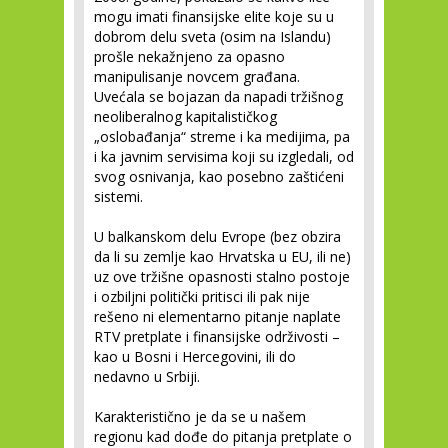
mogu imati finansijske elite koje su u
dobrom delu sveta (osim na Islandu)
prošle nekažnjeno za opasno
manipulisanje novcem građana.
Uvećala se bojazan da napadi tržišnog
neoliberalnog kapitalističkog
„oslobađanja“ streme i ka medijima, pa
i ka javnim servisima koji su izgledali, od
svog osnivanja, kao posebno zaštićeni
sistemi.
U balkanskom delu Evrope (bez obzira
da li su zemlje kao Hrvatska u EU, ili ne)
uz ove tržišne opasnosti stalno postoje
i ozbiljni politički pritisci ili pak nije
rešeno ni elementarno pitanje naplate
RTV pretplate i finansijske održivosti –
kao u Bosni i Hercegovini, ili do
nedavno u Srbiji.
Karakteristično je da se u našem
regionu kad dođe do pitanja pretplate o