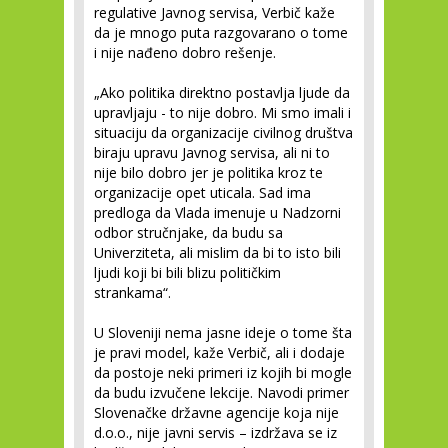
regulative Javnog servisa, Verbič kaže
da je mnogo puta razgovarano o tome
i nije nađeno dobro rešenje.
„Ako politika direktno postavlja ljude da
upravljaju - to nije dobro. Mi smo imali i
situaciju da organizacije civilnog društva
biraju upravu Javnog servisa, ali ni to
nije bilo dobro jer je politika kroz te
organizacije opet uticala. Sad ima
predloga da Vlada imenuje u Nadzorni
odbor stručnjake, da budu sa
Univerziteta, ali mislim da bi to isto bili
ljudi koji bi bili blizu političkim
strankama“.
U Sloveniji nema jasne ideje o tome šta
je pravi model, kaže Verbič, ali i dodaje
da postoje neki primeri iz kojih bi mogle
da budu izvučene lekcije. Navodi primer
Slovenačke državne agencije koja nije
d.o.o., nije javni servis – izdržava se iz