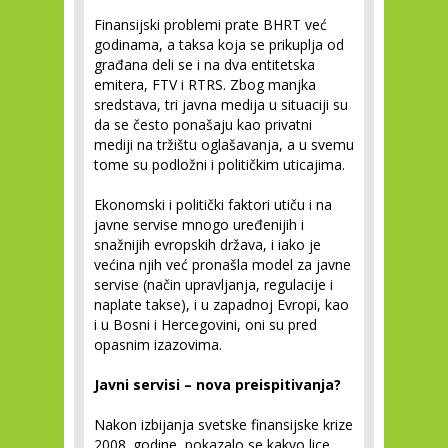
Finansijski problemi prate BHRT već
godinama, a taksa koja se prikuplja od
građana deli se i na dva entitetska
emitera, FTV i RTRS. Zbog manjka
sredstava, tri javna medija u situaciji su
da se često ponašaju kao privatni
mediji na tržištu oglašavanja, a u svemu
tome su podložni i političkim uticajima.
Ekonomski i politički faktori utiču i na
javne servise mnogo uređenijih i
snažnijih evropskih država, i iako je
većina njih već pronašla model za javne
servise (način upravljanja, regulacije i
naplate takse), i u zapadnoj Evropi, kao
i u Bosni i Hercegovini, oni su pred
opasnim izazovima.
Javni servisi – nova preispitivanja?
Nakon izbijanja svetske finansijske krize
2008. godine, pokazalo se kakvo lice