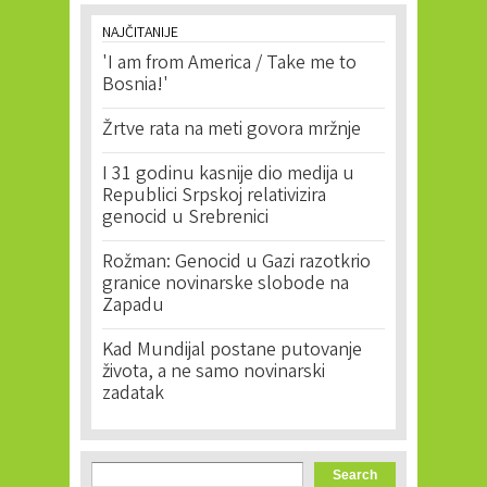
NAJČITANIJE
'I am from America / Take me to
Bosnia!'
Žrtve rata na meti govora mržnje
I 31 godinu kasnije dio medija u
Republici Srpskoj relativizira
genocid u Srebrenici
Rožman: Genocid u Gazi razotkrio
granice novinarske slobode na
Zapadu
Kad Mundijal postane putovanje
života, a ne samo novinarski
zadatak
Search form
Search