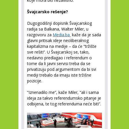
koje mora biti nezavisno.
Švajcarsko rešenje?
Dugogodišnji dopisnik Švajcarskog
radija sa Balkana, Walter Miler, u
razgovoru za
Media.ba
kaže da je sada
glavni pritisak ideje neoliberalnog
kapitalizma na medije – da će “tržište
sve rešiti”. U Švajcarskoj se, tako,
nedavno predlagao i referendum o
tome da li javni servisi treba da se
privatizuju pod argumentom da bi svi
mediji trebalo da imaju iste tržišne
pozicije.
“Iznenadilo me”, kaže Miler, “ali i sama
ideja za takvo referendumsko pitanje je
odbijena, te tog referenduma neće biti”.