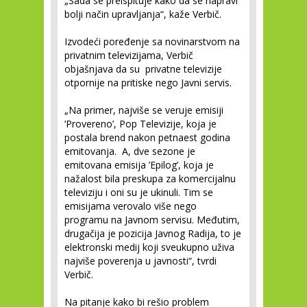
„Sada se preispituje kako da se napravi
bolji način upravljanja“, kaže Verbič.
Izvodeći poređenje sa novinarstvom na
privatnim televizijama, Verbič
objašnjava da su privatne televizije
otpornije na pritiske nego Javni servis.
„Na primer, najviše se veruje emisiji
’Provereno’, Pop Televizije, koja je
postala brend nakon petnaest godina
emitovanja. A, dve sezone je
emitovana emisija ’Epilog’, koja je
nažalost bila preskupa za komercijalnu
televiziju i oni su je ukinuli. Tim se
emisijama verovalo više nego
programu na Javnom servisu. Međutim,
drugačija je pozicija Javnog Radija, to je
elektronski medij koji sveukupno uživa
najviše poverenja u javnosti“, tvrdi
Verbič.
Na pitanje kako bi rešio problem