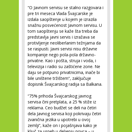
“O Javnom servisu se stalno razgovara i
pre tri meseca Vlada Švajcarske je
izdala saopštenje u kojem je izrazila
snažnu posvećenost Javnom servisu. U
tom saopštenju se kaže šta treba da
predstavlja javni servis i izražava se
protivljenje neoliberlanim težnjama da
se raspusti. Javni servisi nisu državne
kompanije nego pola-pola državno-
privatne. Kao i pošta, struja i voda, i
televizija i radio su zaštićene zone. Ne
daju se potpuno privatnicima, inače bi
bile uništene tržištem“, zaključuje
dopisnik Švajcarskog radija sa Balkana.
“75% prihoda Švajcarskog javnog
servisa čini pretplata, a 25 % stiže iz
reklama. Ceo budžet se deli na četiri
dela Javnog servisa koji pokrivaju četiri
zvanična jezika u upotrebi u ovoj
zemlji”, kaže on i pojašnjava kako je
ključ za uspeh u deljenju novca – u