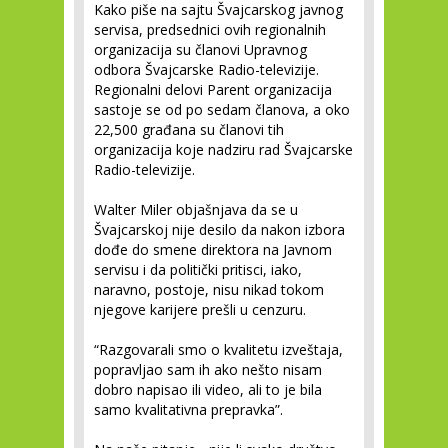
Kako piše na sajtu Švajcarskog javnog
servisa, predsednici ovih regionalnih
organizacija su članovi Upravnog
odbora Švajcarske Radio-televizije.
Regionalni delovi Parent organizacija
sastoje se od po sedam članova, a oko
22,500 građana su članovi tih
organizacija koje nadziru rad Švajcarske
Radio-televizije.
Walter Miler objašnjava da se u
Švajcarskoj nije desilo da nakon izbora
dođe do smene direktora na Javnom
servisu i da politički pritisci, iako,
naravno, postoje, nisu nikad tokom
njegove karijere prešli u cenzuru.
“Razgovarali smo o kvalitetu izveštaja,
popravljao sam ih ako nešto nisam
dobro napisao ili video, ali to je bila
samo kvalitativna prepravka”.