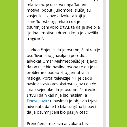
relativizacije ubistva nagađanjem
motiva, poput ljubomore, slučaj su
zasjenile i izjave advokata koji je,
između ostalog, rekao i da je
osumnjičeni volio žrtvu, te da je sve bila
“jedna emotivna drama koja je završila
tragično”.
Uprkos činjenici da je osumnjičeni ranije
osuđivan zbog nasilja u porodici,
advokat Omar Mehmedbašić je izjavio
da on nije bio nasilna osoba te da je u
probleme upadao zbog emotivnih
razloga. Portal televizije
N1
je čak u
naslov stavio advokatovu izjavu da će
imati svjedoke da je osumnjičeni volio
žrtvu i da nikad nije bio nasilan, a
Dnevni avaz
u naslovu je objavio izjavu
advokata da je to bila tragična ljubav i
da je osumnjičeni bio pažljiv otac!
Prenošenjem izjava advokata bez