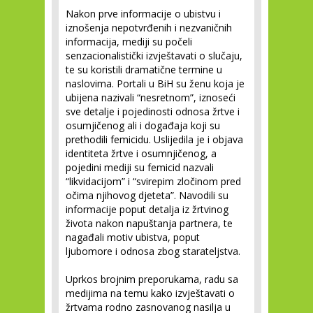
Nakon prve informacije o ubistvu i
iznošenja nepotvrđenih i nezvaničnih
informacija, mediji su počeli
senzacionalistički izvještavati o slučaju,
te su koristili dramatične termine u
naslovima. Portali u BiH su ženu koja je
ubijena nazivali “nesretnom”, iznoseći
sve detalje i pojedinosti odnosa žrtve i
osumjičenog ali i događaja koji su
prethodili femicidu. Uslijedila je i objava
identiteta žrtve i osumnjičenog, a
pojedini mediji su femicid nazvali
“likvidacijom” i “svirepim zločinom pred
očima njihovog djeteta”. Navodili su
informacije poput detalja iz žrtvinog
života nakon napuštanja partnera, te
nagađali motiv ubistva, poput
ljubomore i odnosa zbog starateljstva.
Uprkos brojnim preporukama, radu sa
medijima na temu kako izvještavati o
žrtvama rodno zasnovanog nasilja u