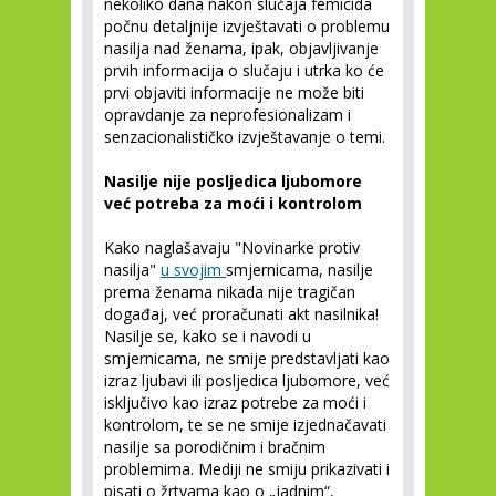
nekoliko dana nakon slučaja femicida
počnu detaljnije izvještavati o problemu
nasilja nad ženama, ipak, objavljivanje
prvih informacija o slučaju i utrka ko će
prvi objaviti informacije ne može biti
opravdanje za neprofesionalizam i
senzacionalističko izvještavanje o temi.
Nasilje nije posljedica ljubomore
već potreba za moći i kontrolom
Kako naglašavaju "Novinarke protiv
nasilja"
u svojim
smjernicama, nasilje
prema ženama nikada nije tragičan
događaj, već proračunati akt nasilnika!
Nasilje se, kako se i navodi u
smjernicama, ne smije predstavljati kao
izraz ljubavi ili posljedica ljubomore, već
isključivo kao izraz potrebe za moći i
kontrolom, te se ne smije izjednačavati
nasilje sa porodičnim i bračnim
problemima. Mediji ne smiju prikazivati i
pisati o žrtvama kao o „jadnim“,