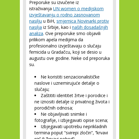
Preporuke su izvučene iz
istraživanja
UN women o medijskom
izvještavanju o rodno zasnovanom
nasilju
u BiH,
smjernica Novinarki protiv
nasilja
iz Srbije, kao i
naših dosadašnjih
analiza
. Ove preporuke smo objavili
prilikom apela medijima da
profesionalno izvještavaju o slučaju
femicida u Gradačcu, koji se desio u
augustu ove godine. Neke od preporuka
su.
Ne koristiti senzacionalističke
naslove i uznemirujuće detalje o
slučaju;
Zaštititi identitet žrtve i porodice i
ne iznositi detalje iz privatnog života i
porodičnih odnosa;
Ne objavljivati snimke i
fotografije, i izbjegavati opise scena;
Izbjegavati upotrebu neprikladnih
termina poput “svirepi zločin”, ‘’krvavi
pir’’ ili ‘’krvavi pohod’’;