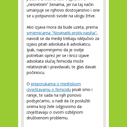
„nesretnim“ ženama, jer na taj način
umanjuje se njihovo dostojanstvo i one
se u potpunosti svode na ulogu žrtve.
Ako izjava mora da bude uzeta, prema
smjernicama "Novinarki protiv nasilja"
,
navodi se da mediji trebaju isključivo za
izjavu pitati advokata ili advokaticu.
Ipak, napominjemo da je ovdje
potreban oprez jer se i kroz izjave
advokata slučaj femicida može
relativizirati i pravdavati, te glas davati
počiniocu.
O
preporukama o medijskom
izvještavanju o femicidu
pisali smo i
ranije, te sada na njih ponovo
podsjećamo, u nadi da će poslužiti
onima koji žele odgovorno da
izvještavaju o ovom ozbiljnom
društvenom problemu.