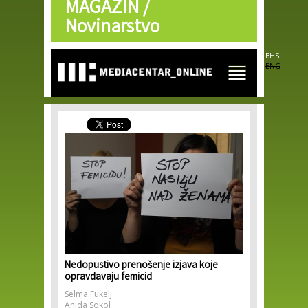
MAGAZIN /
Skip to
main
Novinarstvo
content
BHS
ENG
Nedopustivo prenošenje izjava koje
opravdavaju femicid
Selma Fukelj
Anida Sokol