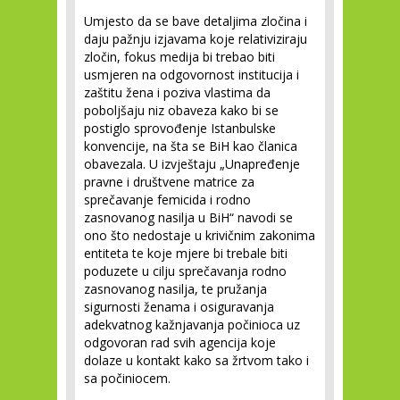
Umjesto da se bave detaljima zločina i
daju pažnju izjavama koje relativiziraju
zločin, fokus medija bi trebao biti
usmjeren na odgovornost institucija i
zaštitu žena i poziva vlastima da
poboljšaju niz obaveza kako bi se
postiglo sprovođenje Istanbulske
konvencije, na šta se BiH kao članica
obavezala. U izvještaju „Unapređenje
pravne i društvene matrice za
sprečavanje femicida i rodno
zasnovanog nasilja u BiH“ navodi se
ono što nedostaje u krivičnim zakonima
entiteta te koje mjere bi trebale biti
poduzete u cilju sprečavanja rodno
zasnovanog nasilja, te pružanja
sigurnosti ženama i osiguravanja
adekvatnog kažnjavanja počinioca uz
odgovoran rad svih agencija koje
dolaze u kontakt kako sa žrtvom tako i
sa počiniocem.