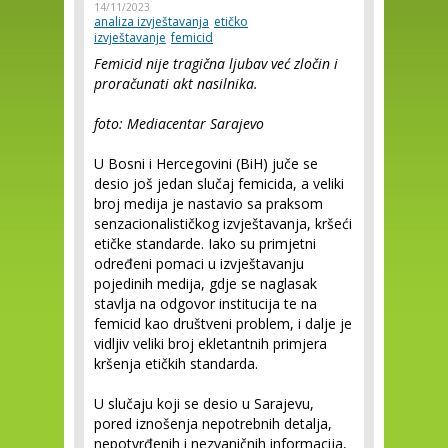
14/11/2023
analiza izvještavanja
etičko
izvještavanje
femicid
Femicid nije tragična ljubav već zločin i
proračunati akt nasilnika.
foto: Mediacentar Sarajevo
U Bosni i Hercegovini (BiH) juče se
desio još jedan slučaj femicida, a veliki
broj medija je nastavio sa praksom
senzacionalističkog izvještavanja, kršeći
etičke standarde. Iako su primjetni
određeni pomaci u izvještavanju
pojedinih medija, gdje se naglasak
stavlja na odgovor institucija te na
femicid kao društveni problem, i dalje je
vidljiv veliki broj ekletantnih primjera
kršenja etičkih standarda.
U slučaju koji se desio u Sarajevu,
pored iznošenja nepotrebnih detalja,
nepotvrđenih i nezvaničnih informacija,