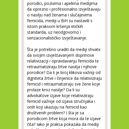
porodici, pozivima i apelima medijima
da oprezno i profesionalno izvještavaju
o nasilju nad ženama i slučajevima
femicida, mediji u BiH su nastavili s
istom praksom kršenja etičkih
standarda, uz neodgovorno i
senzacionalističko izvještavanje.
Šta je potrebno uraditi da mediji shvate
da svojim izvještavanjem doprinose
relativizaciji i opravdavanju femicida te
retraumatiziraju žrtve nasilja i njihove
porodice? Da li je broj klikova važniji od
digniteta žrtve i činjenice da relativiziraju
femicid i retraumatiziraju sve žene koje
prolaze kroz nasilje? Da li su
advokatove izjave koje relativiziraju
femicid važnije od izjava stručnjaka i
onih koji ukazuju na femicid kao
društvenih problem? I šta je sa
porodicom žrtve koja mora da te izjave
čita? Iako je praksa pokazala da mediji