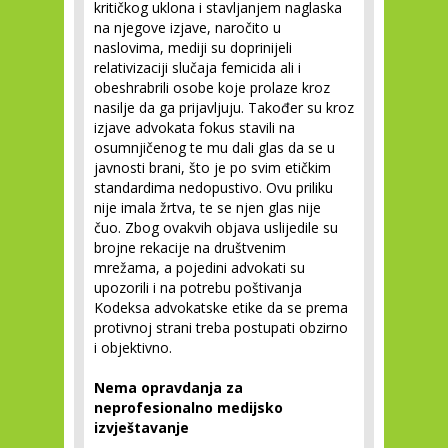
kritičkog uklona i stavljanjem naglaska
na njegove izjave, naročito u
naslovima, mediji su doprinijeli
relativizaciji slučaja femicida ali i
obeshrabrili osobe koje prolaze kroz
nasilje da ga prijavljuju. Također su kroz
izjave advokata fokus stavili na
osumnjičenog te mu dali glas da se u
javnosti brani, što je po svim etičkim
standardima nedopustivo. Ovu priliku
nije imala žrtva, te se njen glas nije
čuo. Zbog ovakvih objava uslijedile su
brojne rekacije na društvenim
mrežama, a pojedini advokati su
upozorili i na potrebu poštivanja
Kodeksa advokatske etike da se prema
protivnoj strani treba postupati obzirno
i objektivno.
Nema opravdanja za
neprofesionalno medijsko
izvještavanje