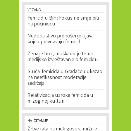
VEZANO
Femicid u BiH: Fokus ne smije biti
na počiniocu
Nedopustivo prenošenje izjava
koje opravdavaju femicid
Žena je broj, muškarac je tema -
medijsko izvještavanje o femicidu
Slučaj femicida u Gradačcu ukazao
na neefikasnost moderacije
sadržaja
Relativizacija uzroka femicida u
mizoginoj kulturi
NAJČITANIJE
Žrtve rata na meti govora mržnje