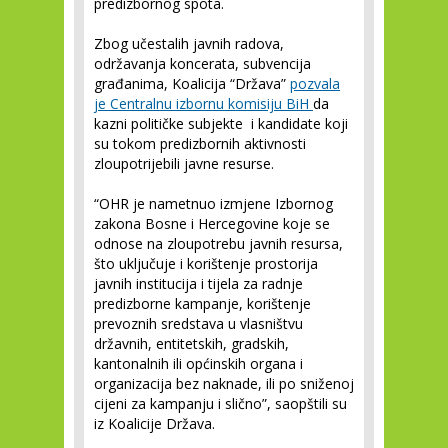
predizbornog spota.
Zbog učestalih javnih radova,
održavanja koncerata, subvencija
građanima, Koalicija “Država”
pozvala
je Centralnu izbornu komisiju BiH
da
kazni političke subjekte i kandidate koji
su tokom predizbornih aktivnosti
zloupotrijebili javne resurse.
“OHR je nametnuo izmjene Izbornog
zakona Bosne i Hercegovine koje se
odnose na zloupotrebu javnih resursa,
što uključuje i korištenje prostorija
javnih institucija i tijela za radnje
predizborne kampanje, korištenje
prevoznih sredstava u vlasništvu
državnih, entitetskih, gradskih,
kantonalnih ili općinskih organa i
organizacija bez naknade, ili po sniženoj
cijeni za kampanju i slično”, saopštili su
iz Koalicije Država.