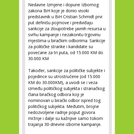
Nedavne Izmjene i dopune Izbornog
zakona BiH koje je donio visoki
predstavnik u BiH Cristian Schmidt prvi
put definišu pojmove i predviđaju
sankcije za zloupotrebe javnih resursa u
svrhu kampanje i nezakonitu trgovinu
mjestima u biračkim odborima. Sankcije
za političke stranke i kandidate su
povećane za tri puta, od 15.000 KM do
30.000 KM
Također, sankcije za političke subjekte i
pojedince su utrostručene (od 15.000
KM do 30.000KM), a uvodi se i veza
između političkog subjekta i stranačkog
člana biračkog odbora koji je
nominovan u birački odbor ispred tog
političkog subjekta. Međutim, brojne
nedozvoljene radnje poput govora
mržnje i dalje su kažnjive samo tokom
trajanja 30-dnevne izborne kampanje.