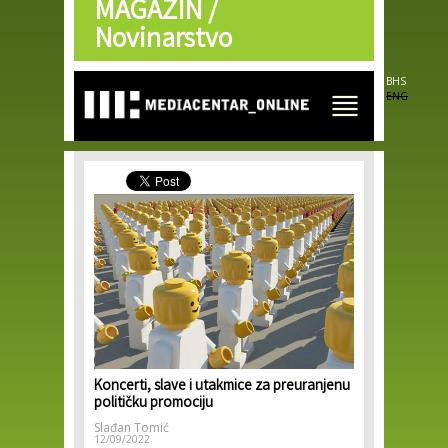
MAGAZIN /
Skip to
main
Novinarstvo
content
BHS
ENG
Koncerti, slave i utakmice za preuranjenu
političku promociju
Slađan Tomić
12/09/2022