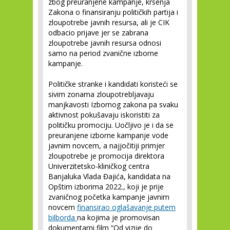
zbog preuranjene kampanje, kršenja
Zakona o finansiranju političkih partija i
zloupotrebe javnih resursa, ali je CIK
odbacio prijave jer se zabrana
zloupotrebe javnih resursa odnosi
samo na period zvanične izborne
kampanje.
Političke stranke i kandidati koristeći se
sivim zonama zloupotrebljavaju
manjkavosti Izbornog zakona pa svaku
aktivnost pokušavaju iskoristiti za
političku promociju. Uočljivo je i da se
preuranjene izborne kampanje vode
javnim novcem, a najjočitiji primjer
zloupotrebe je promocija direktora
Univerzitetsko-kliničkog centra
Banjaluka Vlada Đajića, kandidata na
Opštim izborima 2022., koji je prije
zvaničnog početka kampanje javnim
novcem
finansirao oglašavanje putem
bilborda
na kojima je promovisan
dokumentarni film “Od vizije do