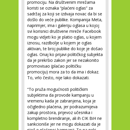
promociju. Na društvenim mrežama
koristi se oznaka “plaćeni oglas” za
sadržaj za koji se izdvaja novac da bi se
došlo do veće publike. Kompanija Meta,
naprimjer, ima i galeriju oglasa u kojoj
svi korisnici društvene mreže Facebook
mogu vidjeti ko je platio oglas, u kojem
iznosu, razdbolje u kojem je oglas
aktivan, te broj publike do koje je došao
oglas. Onaj ko prijavi političkog subjekta
da je prekršio zakon jer se nezakonito
promovisao (plaćao političku
promociju) mora za to da ima i dokaz.
To, vrlo često, nije lako dokazati.
“To pruža mogućnosti političkim
subjektima da provode kampanju u
vremenu kada je zabranjena, koja je
očigledno plaćena, jer podrazumijeva
zakup prostora, prijevoz učesnika i
kompletno brendiranje, ali ih CIK BiH ne
sankcioniše jer ne mogu dokazati da je
riječ o plaćenoj kampanji. To na neki