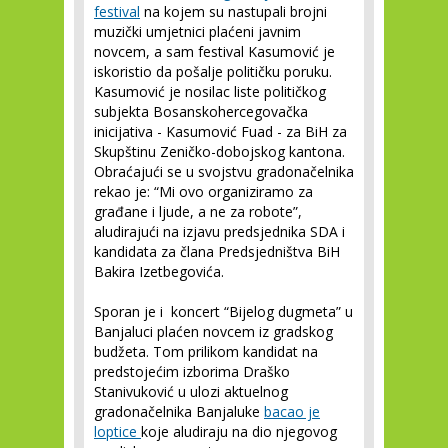
festival
na kojem su nastupali brojni
muzički umjetnici plaćeni javnim
novcem, a sam festival Kasumović je
iskoristio da pošalje političku poruku.
Kasumović je nosilac liste političkog
subjekta Bosanskohercegovačka
inicijativa - Kasumović Fuad - za BiH za
Skupštinu Zeničko-dobojskog kantona.
Obraćajući se u svojstvu gradonačelnika
rekao je: “Mi ovo organiziramo za
građane i ljude, a ne za robote”,
aludirajući na izjavu predsjednika SDA i
kandidata za člana Predsjedništva BiH
Bakira Izetbegovića.
Sporan je i koncert “Bijelog dugmeta” u
Banjaluci plaćen novcem iz gradskog
budžeta. Tom prilikom kandidat na
predstojećim izborima Draško
Stanivuković u ulozi aktuelnog
gradonačelnika Banjaluke
bacao je
loptice
koje aludiraju na dio njegovog