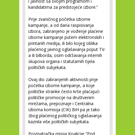
i javnost sa svojim programom i
kandidatima za predstojeće izbore.”
Prije zvaničnog početka izborne
kampanje, a od dana raspisivanja
izbora, zabranjeno je vođenje plaćene
izborne kampanje putem elektronskih i
printanih medija, ili bilo kojeg oblika
plaćenog javnog oglašavanja poput TV-
a ili bilborda, osim održavanja internih
skupova organa i statutarnih tijela
političkih subjekata.
Ovaj dio zabranjenih aktivnosti prije
početka izborne kampanje, a koje
političke stranke često krše plaćajući
političke promocije na društvenim
mrežama, prepoznaje i Centralna
izborna komisija (CIK) BiH pa je tako
zbog plaćenog političkog oglašavanja
kaznila više političkih subjekata.
Posmatračka misija Koalicije “Pod