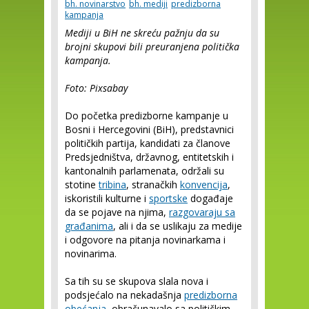
bh. novinarstvo
bh. mediji
predizborna
kampanja
Mediji u BiH ne skreću pažnju da su
brojni skupovi bili preuranjena politička
kampanja.
Foto: Pixsabay
Do početka predizborne kampanje u
Bosni i Hercegovini (BiH), predstavnici
političkih partija, kandidati za članove
Predsjedništva, državnog, entitetskih i
kantonalnih parlamenata, održali su
stotine
tribina
, stranačkih
konvencija
,
iskoristili kulturne i
sportske
događaje
da se pojave na njima,
razgovaraju sa
građanima
, ali i da se uslikaju za medije
i odgovore na pitanja novinarkama i
novinarima.
Sa tih su se skupova slala nova i
podsjećalo na nekadašnja
predizborna
obećanja
, obračunavalo sa političkim