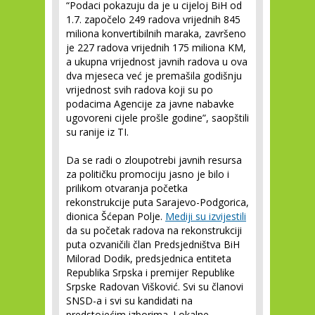
“Podaci pokazuju da je u cijeloj BiH od
1.7. započelo 249 radova vrijednih 845
miliona konvertibilnih maraka, završeno
je 227 radova vrijednih 175 miliona KM,
a ukupna vrijednost javnih radova u ova
dva mjeseca već je premašila godišnju
vrijednost svih radova koji su po
podacima Agencije za javne nabavke
ugovoreni cijele prošle godine”, saopštili
su ranije iz TI.
Da se radi o zloupotrebi javnih resursa
za političku promociju jasno je bilo i
prilikom otvaranja početka
rekonstrukcije puta Sarajevo-Podgorica,
dionica Šćepan Polje.
Mediji su izvijestili
da su početak radova na rekonstrukciji
puta ozvaničili član Predsjedništva BiH
Milorad Dodik, predsjednica entiteta
Republika Srpska i premijer Republike
Srpske Radovan Višković. Svi su članovi
SNSD-a i svi su kandidati na
predstojećim izborima. Lokalne