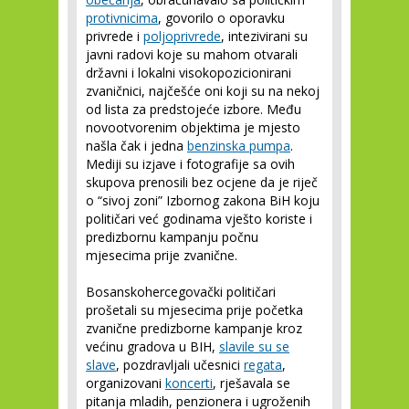
protivnicima
, govorilo o oporavku
privrede i
poljoprivrede
, intezivirani su
javni radovi koje su mahom otvarali
državni i lokalni visokopozicionirani
zvaničnici, najčešće oni koji su na nekoj
od lista za predstojeće izbore. Među
novootvorenim objektima je mjesto
našla čak i jedna
benzinska pumpa
.
Mediji su izjave i fotografije sa ovih
skupova prenosili bez ocjene da je riječ
o “sivoj zoni” Izbornog zakona BiH koju
političari već godinama vješto koriste i
predizbornu kampanju počnu
mjesecima prije zvanične.
Bosanskohercegovački političari
prošetali su mjesecima prije početka
zvanične predizborne kampanje kroz
većinu gradova u BIH,
slavile su se
slave
, pozdravljali učesnici
regata
,
organizovani
koncerti
, rješavala se
pitanja mladih, penzionera i ugroženih