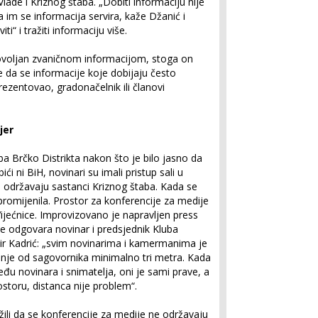
lade i Kriznog štaba. „Dobiti informaciju nije
a im se informacija servira, kaže Džanić i
i“ i tražiti informaciju više.
ovoljan zvaničnom informacijom, stoga on
že da se informacije koje dobijaju često
rezentovao, gradonačelnik ili članovi
jer
 Brčko Distrikta nakon što je bilo jasno da
 ni BiH, novinari su imali pristup sali u
e održavaju sastanci Kriznog štaba. Kada se
 se promijenila. Prostor za konferencije za medije
ijećnice. Improvizovano je napravljen press
ke odgovara novinar i predsjednik Kluba
r Kadrić: „svim novinarima i kamermanima je
nje od sagovornika minimalno tri metra. Kada
eđu novinara i snimatelja, oni je sami prave, a
storu, distanca nije problem“.
ožili da se konferencije za medije ne održavaju