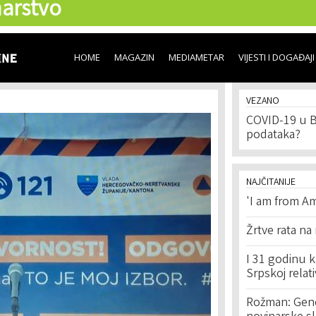
arstvo
Skip to
main
content
HOME
MAGAZIN
MEDIAMETAR
VIJESTI I DOGAĐAJI
VEZANO
COVID-19 u B
podataka?
NAJČITANIJE
'I am from Am
Žrtve rata na
I 31 godinu k
Srpskoj relat
Rožman: Geno