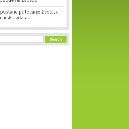
lobode na Zapadu
postane putovanje života, a
narski zadatak
orm