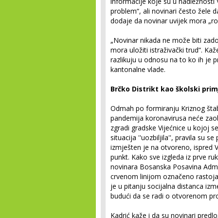
informacije koje su u nadležnosti V
problem“, ali novinari često žele d
dodaje da novinar uvijek mora „rovit
„Novinar nikada ne može biti zad
mora uložiti istraživački trud“. Ka
razlikuju u odnosu na to ko ih je p
kantonalne vlade.
Brčko Distrikt kao školski prim
Odmah po formiranju Kriznog štaba
pandemija koronavirusa neće zaobići
zgradi gradske Vijećnice u kojoj s
situacija ''uozbiljila'', pravila su
izmješten je na otvoreno, ispred V
punkt. Kako sve izgleda iz prve ru
novinara Bosanska Posavina Admi
crvenom linijom označeno rastoja
je u pitanju socijalna distanca izm
budući da se radi o otvorenom pro
Kadrić kaže i da su novinari predl