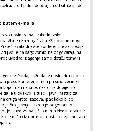
razlikuje od jedne do druge i od situacije do
o putem e-maila
isustvo novinara na svakodnevnim
ima Vlade i Kriznog štaba KS novinari mogu
mi. Prateći svakodnevne konferencije za medije
, vidljivo je da sagovornici ne odgovaraju na
 kroz uvodna izlaganja samo dotiču tema iz
agencije Patria, kaže da je novinarima posao
vati press konferencijama pa smo većinom
na koja, ruku na srce, često ne dobijemo
 da je u ovakvoj situaciji javni nastup za
na druga vrsta izazova. Ipak kako bi se
 je što jasnije i iskrenije odgovoriti na
em je, kaže Vrabac, što nema žive interakcije
iko je nešto iz obraćanja ostalo nejasno, a u
nejasno.