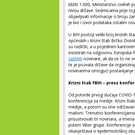
bližiti 1.000, Ministarstvo civilnih
nivou države. Sedmicama prije toga,
objavljivati informacije o broju za
je bio i izvor podataka ostalim no
U BiH postoji veliki broj kriznih št
općinskih i Krizni štab Brčko Dist
su različiti, a u pojedinim kantoni
insistirati na odgovoru. Evropska 
zaštititi
novinare, ali da se to ne s
te je pozvala države da organizira
novinarima omogući postavljanje 
Krizni štab FBiH – press konfer
Od potvrde prvog slučaja COVID-19
konferencija za medije. Krizni šta
medije, a potom su one održavane b
mailom. Trenutno konferencijama
prisustvovati tri novinara, a imen
putem Viber grupe. Konferencije s
obavještava o epidemiološkoj situa