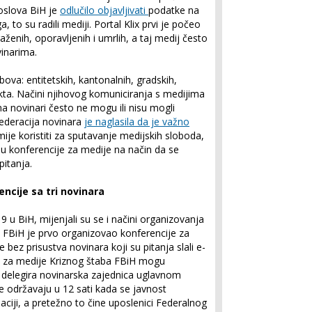
 poslova BiH je
odlučilo objavljivati
podatke na
 to su radili mediji. Portal Klix prvi je počeo
raženih, oporavljenih i umrlih, a taj medij često
vinarima.
abova: entitetskih, kantonalnih, gradskih,
rikta. Načini njihovog komuniciranja s medijima
ma novinari često ne mogu ili nisu mogli
federacija novinara
je naglasila da je važno
mije koristiti za sputavanje medijskih sloboda,
ju konferencije za medije na način da se
pitanja.
encije sa tri novinara
 u BiH, mijenjali su se i načini organizovanja
b FBiH je prvo organizovao konferencije za
ez prisustva novinara koji su pitanja slali e-
 za medije Kriznog štaba FBiH mogu
a delegira novinarska zajednica uglavnom
e održavaju u 12 sati kada se javnost
ciji, a pretežno to čine uposlenici Federalnog