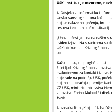
USK: Institucije otvorene, novi
Iz Odsjeka za informatiku i infor
Unsko-sanskog kantona kažu da su
koji se nalaze na liječenju, broju 
testova i epidemiološkoj situacij
„Unazad šest godina na našim stra
i video izjave. Na stranicama su 
USK i dokumenti Kriznog štaba zd
upit.
Kažu i da su, od proglašenja stan
čelni ljudi Kriznog štaba zdravst
svakodnevno za kontakt i izjave. 
koje rade na području USK, počele 
kojima se obraćaju: premijer Kant
CZ USK, ministrica zdravstva Ner
zdravstvo Zarina Mulabdić i direkt
Havić.
Novinarka lista „Krajina“ Niha Dža