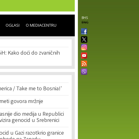
BHS
ENG
OGLASI
O MEDIACENTRU
iH: Kako doći do zvaničnih
erica / Take me to Bosnia!'
 meti govora mržnje
asnije dio medija u Republici
ivizira genocid u Srebrenici
cid u Gazi razotkrio granice