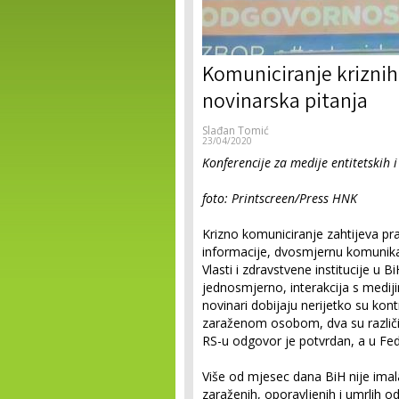
Komuniciranje kriznih
novinarska pitanja
Slađan Tomić
23/04/2020
Konferencije za medije entitetskih 
foto: Printscreen/Press HNK
Krizno komuniciranje zahtijeva p
informacije, dvosmjernu komunikaci
Vlasti i zdravstvene institucije u
jednosmjerno, interakcija s mediji
novinari dobijaju nerijetko su kont
zaraženom osobom, dva su različ
RS-u odgovor je potvrdan, a u Fede
Više od mjesec dana BiH nije imala
zaraženih, oporavljenih i umrlih 