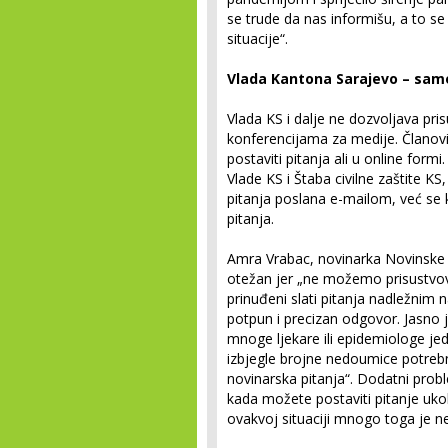
se trude da nas informišu, a to se 
situacije“.
Vlada Kantona Sarajevo – sam
Vlada KS i dalje ne dozvoljava pr
konferencijama za medije. Članov
postaviti pitanja ali u online for
Vlade KS i Štaba civilne zaštite KS
pitanja poslana e-mailom, već se
pitanja.
Amra Vrabac, novinarka Novinske 
otežan jer „ne možemo prisustvo
prinuđeni slati pitanja nadležnim 
potpun i precizan odgovor. Jasno je
mnoge ljekare ili epidemiologe jed
izbjegle brojne nedoumice potrebno
novinarska pitanja“. Dodatni probl
kada možete postaviti pitanje ukol
ovakvoj situaciji mnogo toga je 