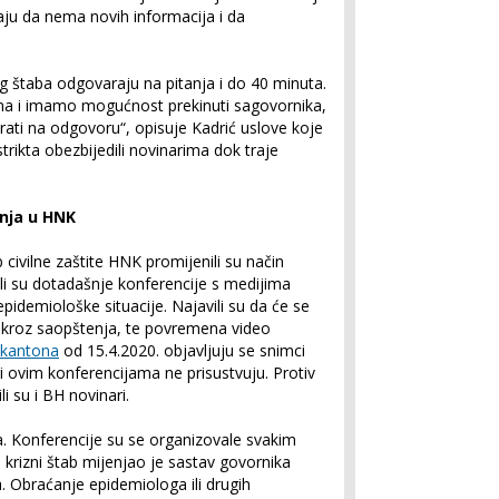
ju da nema novih informacija i da
g štaba odgovaraju na pitanja i do 40 minuta.
ma i imamo mogućnost prekinuti sagovornika,
tirati na odgovoru“, opisuje Kadrić uslove koje
trikta obezbijedili novinarima dok traje
nja u HNK
b civilne zaštite HNK promijenili su način
li su dotadašnje konferencije s medijima
pidemiološke situacije. Najavili su da će se
i kroz saopštenja, te povremena video
 kantona
od 15.4.2020. objavljuju se snimci
ri ovim konferencijama ne prisustvuju. Protiv
li su i BH novinari.
ja. Konferencije su se organizovale svakim
krizni štab mijenjao je sastav govornika
 Obraćanje epidemiologa ili drugih