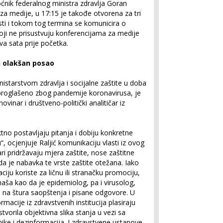
ćnik federalnog ministra zdravlja Goran
a medije, u 17:15 je takođe otvorena za tri
ti i tokom tog termina se komunicira o
i ne prisustvuju konferencijama za medije
va sata prije početka.
j olakšan posao
istarstvom zdravlja i socijalne zaštite u doba
 proglašeno zbog pandemije koronavirusa, je
inar i društveno-politički analitičar iz
rektno postavljaju pitanja i dobiju konkretne
, ocjenjuje Raljić komunikaciju vlasti iz ovog
ri pridržavaju mjera zaštite, nose zaštitne
 da je nabavka te vrste zaštite otežana. Iako
aciju koriste za ličnu ili stranačku promociju,
aša kao da je epidemiolog, pa i virusolog,
' na štura saopštenja i pisane odgovore. U
macije iz zdravstvenih institucija plasiraju
vorila objektivna slika stanja u vezi sa
nike i dezinformacija. I zdravstvene ustanove