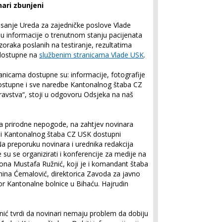
nari zbunjeni
misanje Ureda za zajedničke poslove Vlade
 informacije o trenutnom stanju pacijenata
uzoraka poslanih na testiranje, rezultatima
i dostupne na
službenim stranicama Vlade USK
.
nicama dostupne su: informacije, fotografije
dostupne i sve naredbe Kantonalnog štaba CZ
ravstva“, stoji u odgovoru Odsjeka na naš
ja prirodne nepogode, na zahtjev novinara
va i Kantonalnog štaba CZ USK dostupni
Na preporuku novinara i urednika redakcija
su se organizirati i konferencije za medije na
ona Mustafa Ružnić, koji je i komandant štaba
mina Ćemalović, direktorica Zavoda za javno
or Kantonalne bolnice u Bihaću. Hajrudin
nić tvrdi da novinari nemaju problem da dobiju