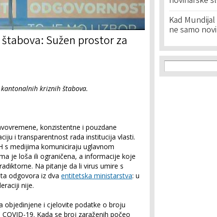
novinarske s
Kad Mundijal 
ne samo novi
 štabova: Sužen prostor za
Search f
Search
i kantonalnih kriznih štabova.
ravovremene, konzistentne i pouzdane
ju i transparentnost rada institucija vlasti.
 BiH s medijima komuniciraju uglavnom
ma je loša ili ograničena, a informacije koje
radiktorne. Na pitanje da li virus umire s
ita odgovora iz dva
entitetska ministarstva
: u
raciji nije.
 objedinjene i cjelovite podatke o broju
od COVID-19. Kada se broj zaraženih počeo