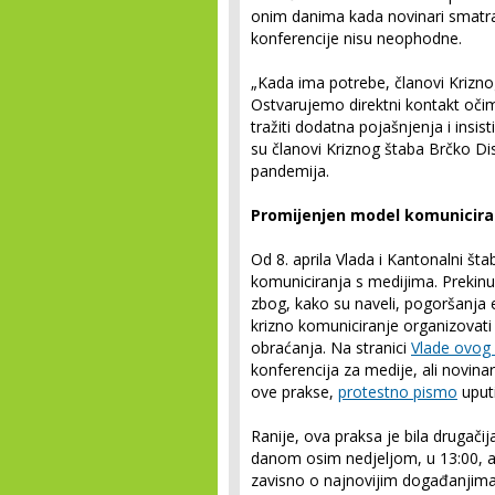
onim danima kada novinari smatra
konferencije nisu neophodne.
„Kada ima potrebe, članovi Krizno
Ostvarujemo direktni kontakt oči
tražiti dodatna pojašnjenja i insis
su članovi Kriznog štaba Brčko Dis
pandemija.
Promijenjen model komunicira
Od 8. aprila Vlada i Kantonalni šta
komuniciranja s medijima. Prekinu
zbog, kako su naveli, pogoršanja e
krizno komuniciranje organizovat
obraćanja. Na stranici
Vlade ovog
konferencija za medije, ali novina
ove prakse,
protestno pismo
uputi
Ranije, ova praksa je bila drugači
danom osim nedjeljom, u 13:00, a 
zavisno o najnovijim događanjima.