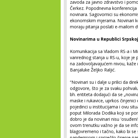
zavoda za javno zdravstvo i pomo
Čerkez. Popodnevna konferencija z
novinara. Sagovornici su ekonomis
ekonomskim mjerama. Novinari koj
moraju pitanja poslati e-mailom d
Novinarima u Republici Srpsko
Komunikacija sa Vladom RS-a i Min
vanrednog stanja u RS-u, koje je
na zadovoljavajućem nivou, kaže nov
Banjaluke Željko Raljić.
“Novinari su i dalje u prilici da di
odgovore, što je za svaku pohvalu“
bh. entiteta dodajući da se „novina
maske i rukavice, uprkos činjenici
pojedinci u institucijama i ovu situ
poput Milorada Dodika koji se pon
dobro je da novinari nisu 'osuđeni
ovom trenutku važno je da se infor
blagovremeno i tačno, kako bi se st
pandemijom i spriječilo širenje pa