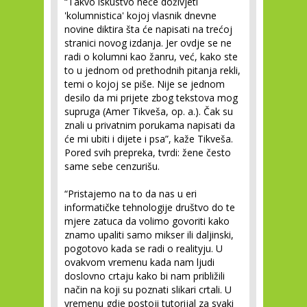
“Takvo iskustvo neće doživjeti
'kolumnistica' kojoj vlasnik dnevne
novine diktira šta će napisati na trećoj
stranici novog izdanja. Jer ovdje se ne
radi o kolumni kao žanru, već, kako ste
to u jednom od prethodnih pitanja rekli,
temi o kojoj se piše. Nije se jednom
desilo da mi prijete zbog tekstova mog
supruga (Amer Tikveša, op. a.). Čak su
znali u privatnim porukama napisati da
će mi ubiti i dijete i psa”, kaže Tikveša.
Pored svih prepreka, tvrdi: žene često
same sebe cenzurišu.
“Pristajemo na to da nas u eri
informatičke tehnologije društvo do te
mjere zatuca da volimo govoriti kako
znamo upaliti samo mikser ili daljinski,
pogotovo kada se radi o realityju. U
ovakvom vremenu kada nam ljudi
doslovno crtaju kako bi nam približili
način na koji su poznati slikari crtali. U
vremenu gdje postoji tutorijal za svaki