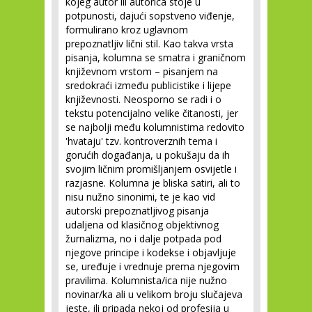
kojeg autor ili autorica stoje u
potpunosti, dajući sopstveno viđenje,
formulirano kroz uglavnom
prepoznatljiv lični stil. Kao takva vrsta
pisanja, kolumna se smatra i graničnom
književnom vrstom – pisanjem na
sredokraći između publicistike i lijepe
književnosti. Neosporno se radi i o
tekstu potencijalno velike čitanosti, jer
se najbolji među kolumnistima redovito
'hvataju' tzv. kontroverznih tema i
gorućih događanja, u pokušaju da ih
svojim ličnim promišljanjem osvijetle i
razjasne. Kolumna je bliska satiri, ali to
nisu nužno sinonimi, te je kao vid
autorski prepoznatljivog pisanja
udaljena od klasičnog objektivnog
žurnalizma, no i dalje potpada pod
njegove principe i kodekse i objavljuje
se, uređuje i vrednuje prema njegovim
pravilima. Kolumnista/ica nije nužno
novinar/ka ali u velikom broju slučajeva
jeste, ili pripada nekoj od profesija u