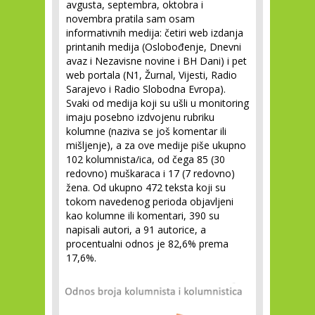
avgusta, septembra, oktobra i
novembra pratila sam osam
informativnih medija: četiri web izdanja
printanih medija (Oslobođenje, Dnevni
avaz i Nezavisne novine i BH Dani) i pet
web portala (N1, Žurnal, Vijesti, Radio
Sarajevo i Radio Slobodna Evropa).
Svaki od medija koji su ušli u monitoring
imaju posebno izdvojenu rubriku
kolumne (naziva se još komentar ili
mišljenje), a za ove medije piše ukupno
102 kolumnista/ica, od čega 85 (30
redovno) muškaraca i 17 (7 redovno)
žena. Od ukupno 472 teksta koji su
tokom navedenog perioda objavljeni
kao kolumne ili komentari, 390 su
napisali autori, a 91 autorice, a
procentualni odnos je 82,6% prema
17,6%.