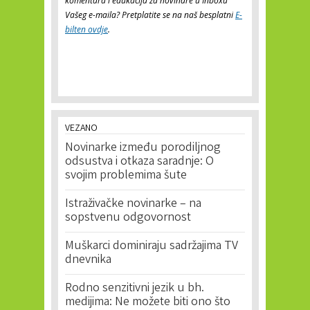
komentara i edukacija za novinare u Inboxu
Vašeg e-maila? Pretplatite se na naš besplatni
E-
bilten ovdje
.
VEZANO
Novinarke između porodiljnog
odsustva i otkaza saradnje: O
svojim problemima šute
Istraživačke novinarke – na
sopstvenu odgovornost
Muškarci dominiraju sadržajima TV
dnevnika
Rodno senzitivni jezik u bh.
medijima: Ne možete biti ono što