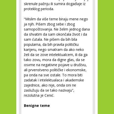
skrenule pažnju ili sumira događaje iz
proteklog perioda.
“Mislim da više teme biraju mene nego
ja njih. Pišem zbog sebe i zbog
samopoštovanja. Ne želim jednog dana
da shvatim da sam okončala život i da
sam ćutala. Ne pišem da bih bila
popularna, da bih pravila političku
karijeru, nego smatram da ako neko
želi da se zove intelektualcem, ili da ga
tako zovu, mora da digne glas, da se
osvrne na negativne pojave u društvu,
ali prvenstveno političke i ekonomske,
pa onda na sve ostale. To mora biti
zadatak i intelektualaca i akademske
zajednice, ako nije, onda oni ne
zaslužuju da se tako nazivaju”,
rezolutna je Cenić.
Benigne teme