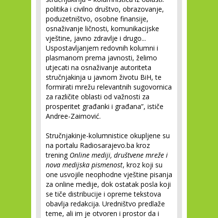
politika i civilno društvo, obrazovanje,
poduzetništvo, osobne finansije,
osnaživanje ličnosti, komunikacijske
vještine, javno zdravlje i drugo...
Uspostavljanjem redovnih kolumni i
plasmanom prema javnosti, želimo
utjecati na osnaživanje autoriteta
stručnjakinja u javnom životu BiH, te
formirati mrežu relevantnih sugovornica
za različite oblasti od važnosti za
prosperitet građanki i građana”, ističe
Andree-Zaimović.
Stručnjakinje-kolumnistice okupljene su
na portalu Radiosarajevo.ba kroz
trening
Online mediji, društvene mreže i
nova medijska pismenost
, kroz koji su
one usvojile neophodne vještine pisanja
za online medije, dok ostatak posla koji
se tiče distribucije i opreme tekstova
obavlja redakcija. Uredništvo predlaže
teme, ali im je otvoren i prostor da i