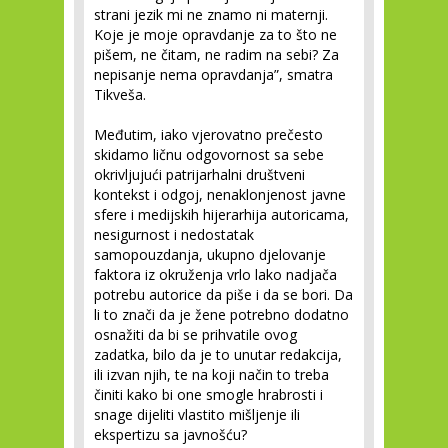
strani jezik mi ne znamo ni maternji.
Koje je moje opravdanje za to što ne
pišem, ne čitam, ne radim na sebi? Za
nepisanje nema opravdanja”, smatra
Tikveša.
Međutim, iako vjerovatno prečesto
skidamo ličnu odgovornost sa sebe
okrivljujući patrijarhalni društveni
kontekst i odgoj, nenaklonjenost javne
sfere i medijskih hijerarhija autoricama,
nesigurnost i nedostatak
samopouzdanja, ukupno djelovanje
faktora iz okruženja vrlo lako nadjača
potrebu autorice da piše i da se bori. Da
li to znači da je žene potrebno dodatno
osnažiti da bi se prihvatile ovog
zadatka, bilo da je to unutar redakcija,
ili izvan njih, te na koji način to treba
činiti kako bi one smogle hrabrosti i
snage dijeliti vlastito mišljenje ili
ekspertizu sa javnošću?