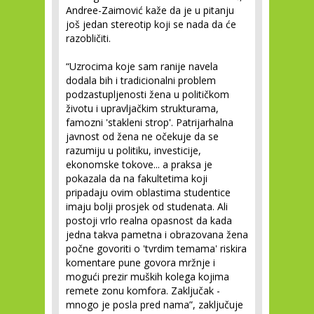
Andree-Zaimović kaže da je u pitanju
još jedan stereotip koji se nada da će
razobličiti.
“Uzrocima koje sam ranije navela
dodala bih i tradicionalni problem
podzastupljenosti žena u političkom
životu i upravljačkim strukturama,
famozni 'stakleni strop'. Patrijarhalna
javnost od žena ne očekuje da se
razumiju u politiku, investicije,
ekonomske tokove... a praksa je
pokazala da na fakultetima koji
pripadaju ovim oblastima studentice
imaju bolji prosjek od studenata. Ali
postoji vrlo realna opasnost da kada
jedna takva pametna i obrazovana žena
počne govoriti o 'tvrdim temama' riskira
komentare pune govora mržnje i
mogući prezir muških kolega kojima
remete zonu komfora. Zaključak -
mnogo je posla pred nama”, zaključuje