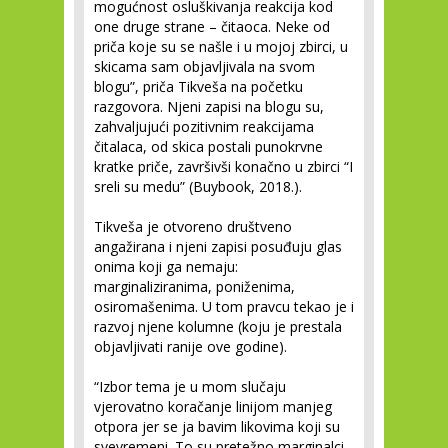
mogućnost osluškivanja reakcija kod
one druge strane – čitaoca. Neke od
priča koje su se našle i u mojoj zbirci, u
skicama sam objavljivala na svom
blogu”, priča Tikveša na početku
razgovora. Njeni zapisi na blogu su,
zahvaljujući pozitivnim reakcijama
čitalaca, od skica postali punokrvne
kratke priče, završivši konačno u zbirci “I
sreli su medu” (Buybook, 2018.).
Tikveša je otvoreno društveno
angažirana i njeni zapisi posuđuju glas
onima koji ga nemaju:
marginaliziranima, poniženima,
osiromašenima. U tom pravcu tekao je i
razvoj njene kolumne (koju je prestala
objavljivati ranije ove godine).
“Izbor tema je u mom slučaju
vjerovatno koračanje linijom manjeg
otpora jer se ja bavim likovima koji su
svevremeni. To su pretežno marginalci,