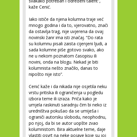
svakako potreban i određeni talent”,
kaže Cenić.
Iako ističe da njena kolumna traje već
mnogo godina i da to, vjerovatno, znači
da ostavlja trag, nije uvjerena da ovaj
novinski žanr ima isti značaj. “Do rata
su kolumnu pisali zaista cijenjeni ljudi, a
sada kolumne piše gotovo svako, ako
ne u nekom poznatom časopisu ili
novini, onda na blogu. Nekad je biti
kolumnista nešto značilo, danas to
nipošto nije isto”.
Cenić kaže i da nikada nije osjetila neku
vrstu pritiska ili ograničenja u pogledu
izbora teme ili izraza. Priča kako je
umjela raskinuti saradnju čim bi neko iz
uredništva pokušao da se umiješa i
ograniči autorsku slobodu, neophodnu,
po njoj, da bi se autor uopšte zvao
kolumnistom. Bira aktuelne teme, daje
vlastiti osvrt na neke pojave koje su joj