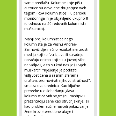
same predlažu. Kolumne koje pišu
autorice su odvojene drugačijim web
tagom (RSA kolumnistice) i u periodu
monitoringa ih je objavljeno ukupno 8
(u odnosu na 50 redovnih kolumnista
muškaraca).
Manji broj kolumnistica nego
kolumnista je za Vesnu Andree-
Zaimović djelimično rezultat inertnosti
medija koji se “za izjave ili suradnju
obraćaju onima koji su u javnoj sferi
najvidljiviji, a to su kod nas još uvijek
muškarci”. “Rješenje je podizati
vidljivost žena u raznim sferama
društva, promovirati njihovu stručnost",
smatra ova urednica. Kao ključne
prepreke u oslobađanju glasa
kolumnistica vidi pogrešnu medijsku
prezentaciju žene kao stručnjakinje, ali
kao problematične navodi prikazivanje
žene kroz stereotipne uloge i