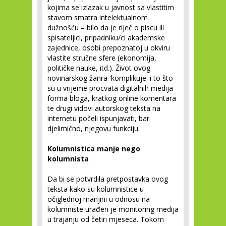
kojima se izlazak u javnost sa vlastitim
stavom smatra intelektualnom
dužnošću – bilo da je riječ o piscu ili
spisateljici, pripadniku/ci akademske
zajednice, osobi prepoznatoj u okviru
vlastite stručne sfere (ekonomija,
političke nauke, itd.). Život ovog
novinarskog žanra 'komplikuje' i to što
su u vrijeme procvata digitalnih medija
forma bloga, kratkog online komentara
te drugi vidovi autorskog teksta na
internetu počeli ispunjavati, bar
djelimično, njegovu funkciju.
Kolumnistica manje nego
kolumnista
Da bi se potvrdila pretpostavka ovog
teksta kako su kolumnistice u
očiglednoj manjini u odnosu na
kolumniste urađen je monitoring medija
u trajanju od četiri mjeseca. Tokom