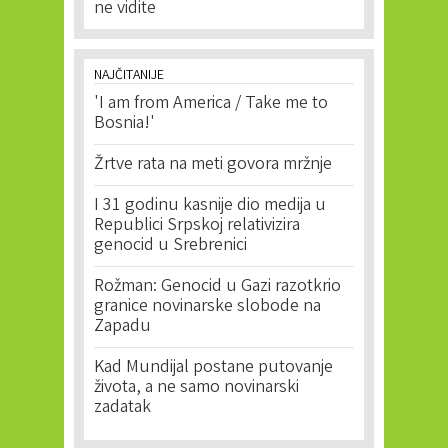
ne vidite
NAJČITANIJE
'I am from America / Take me to
Bosnia!'
Žrtve rata na meti govora mržnje
I 31 godinu kasnije dio medija u
Republici Srpskoj relativizira
genocid u Srebrenici
Rožman: Genocid u Gazi razotkrio
granice novinarske slobode na
Zapadu
Kad Mundijal postane putovanje
života, a ne samo novinarski
zadatak