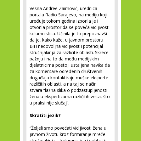
Vesna Andree Zaimović, urednica
portala Radio Sarajevo, na mediju koji
uređuje tokom godina izborila je i
otvorila prostor da se poveća vidljivost
kolumnistica. Učinila je to prepoznavši
da je, kako kaže, u javnom prostoru
BiH nedovoljna vidljivost i potencijal
stručnjakinja za različite oblasti. Skreće
pažnju i na to da među medijskim
djelatnicima postoji ustaljena navika da
za komentare određenih društvenih
događaja kontaktiraju muške eksperte
različitih oblasti, a na taj se način
stvara “lažna slika o podzastupljenosti
žena u ekspertizama različitih vrsta, što
u praksi nije slučaj”.
Skratiti jezik?
“Željeli smo povećati vidljivosti žena u
javnom životu kroz formiranje mreže
stručnjakinja – kolumnistica iz oblasti: