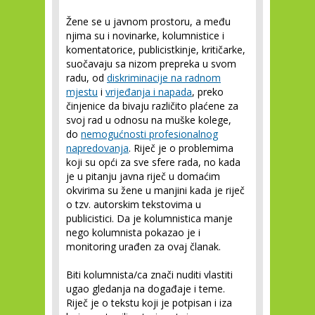
Žene se u javnom prostoru, a među
njima su i novinarke, kolumnistice i
komentatorice, publicistkinje, kritičarke,
suočavaju sa nizom prepreka u svom
radu, od
diskriminacije na radnom
mjestu
i
vrijeđanja i napada
, preko
činjenice da bivaju različito plaćene za
svoj rad u odnosu na muške kolege,
do
nemogućnosti profesionalnog
napredovanja
. Riječ je o problemima
koji su opći za sve sfere rada, no kada
je u pitanju javna riječ u domaćim
okvirima su žene u manjini kada je riječ
o tzv. autorskim tekstovima u
publicistici. Da je kolumnistica manje
nego kolumnista pokazao je i
monitoring urađen za ovaj članak.
Biti kolumnista/ca znači nuditi vlastiti
ugao gledanja na događaje i teme.
Riječ je o tekstu koji je potpisan i iza