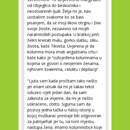
od izbjeglica do beskućnika i
neostvarenih ljudi. Želja mi je, kao
uostalom svakome ko se bavi
pisanjem, da se moji likovi otrgnu i žive
svoje živote, nezavisno od mojih
naratoloških postupaka. U kratkoj priči
želim kreirati malu, gorko-slatku, sliku
života, kaže Tikveša. Uvjerena je da
kolumna mora imati angažiranu crtu i
kaže kako je “ozlojeđena kolumnama u
kojima se govori o nevjernim ženama,
njihovim švalerima, celulitu i depilaciji”.
“Ljuta sam kada pročitam tako nešto
jer imam utisak da mi je takav tekst
oduzeo cijeli jedan dan, da sam
zakinuta za vrijeme, da mi je nešto
uskraćeno, oteto. Sigurna sam da
postoji jedna tačka u našoj istoriji u
kojoj muškarac prestaje biti odgovoran
za patrijarhat jer tu, na tom mjestu,
nastupa žena. Imamo kolumnistice koje