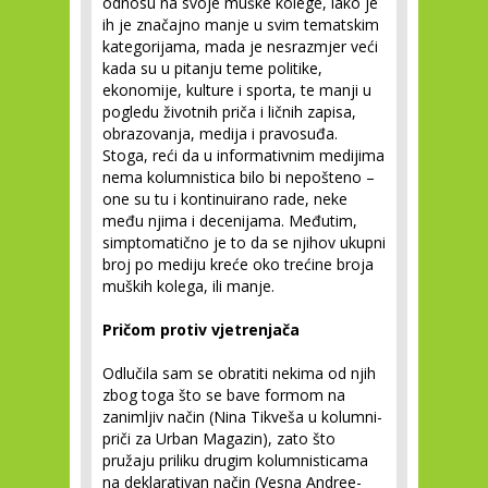
odnosu na svoje muške kolege, iako je
ih je značajno manje u svim tematskim
kategorijama, mada je nesrazmjer veći
kada su u pitanju teme politike,
ekonomije, kulture i sporta, te manji u
pogledu životnih priča i ličnih zapisa,
obrazovanja, medija i pravosuđa.
Stoga, reći da u informativnim medijima
nema kolumnistica bilo bi nepošteno –
one su tu i kontinuirano rade, neke
među njima i decenijama. Međutim,
simptomatično je to da se njihov ukupni
broj po mediju kreće oko trećine broja
muških kolega, ili manje.
Pričom protiv vjetrenjača
Odlučila sam se obratiti nekima od njih
zbog toga što se bave formom na
zanimljiv način (Nina Tikveša u kolumni-
priči za Urban Magazin), zato što
pružaju priliku drugim kolumnisticama
na deklarativan način (Vesna Andree-