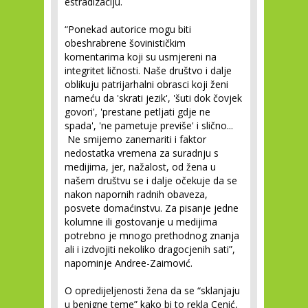
estradizaciju.
“Ponekad autorice mogu biti
obeshrabrene šovinističkim
komentarima koji su usmjereni na
integritet ličnosti. Naše društvo i dalje
oblikuju patrijarhalni obrasci koji ženi
nameću da 'skrati jezik', 'šuti dok čovjek
govori', 'prestane petljati gdje ne
spada', 'ne pametuje previše' i slično...
Ne smijemo zanemariti i faktor
nedostatka vremena za suradnju s
medijima, jer, nažalost, od žena u
našem društvu se i dalje očekuje da se
nakon napornih radnih obaveza,
posvete domaćinstvu. Za pisanje jedne
kolumne ili gostovanje u medijima
potrebno je mnogo prethodnog znanja
ali i izdvojiti nekoliko dragocjenih sati”,
napominje Andree-Zaimović.
O opredijeljenosti žena da se “sklanjaju
u benigne teme” kako bi to rekla Cenić,