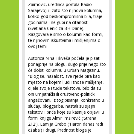
Zaimović, urednica portala Radio
Sarajevo) ili zato što njihova kolumna,
koliko god beskompromisna bila, traje
godinama i ne gubi na čitanosti
(Svetlana Cenić za BH Dane).
Razgovarale smo o kolumni kao formi,
te njihovim iskustvima i mišljenjima o
ovoj temi.
Autorica Nina Tikveša počela je pisati
ponajprije na blogu, dugo prije nego što
će dobiti kolumnu u Urban Magazinu.
“Blog se, nažalost, sve rjeđe bira kao
mjesto na kojem ljudi iznose mišljenje,
dijele svoje i tuđe tekstove, bilo da su
oni umjetnički ili društveno-politički
angažovani. Iz tog pisanja, konkretno u
slučaju blogger.ba, nastali su sjajni
tekstovi i priče koje su kasnije objavili u
formi knjige Almir Imširević ('Strana
212'), Lamija Grebo ('Haron danas radi
džaba') i drugi. Prednost bloga je