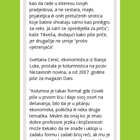
kao da rade u interesu svojih
pradjedova, a ne sestara, majki,
prijateljica ili onih pretučenih sirotica
koje batine shvataju samo kao predigru
za seks. Ja sam se opredijelila za priču”,
kaže Tikveša, dodajući kako piše priče,
jer drugačije ne umije “protiv
vjetrenjača”.
Svetlana Cenić, ekonomistica iz Banja
Luke, postala je kolumnistica na poziv
Nezavisnih novina, a od 2007. godine
piše za magazin Dani.
“Kolumna je takav format gde čovek
piše u prvom licu i daje svoj osvrt na
dešavanja, bilo da je u pitanju
ekonomska, politička ili neka druga
tematika. Mislim da onaj ko je imao
dobre profesore jezika i književnosti
može itekako da se snađe i uklopi u
zadatu formu i zadati broj reči, ali mu je