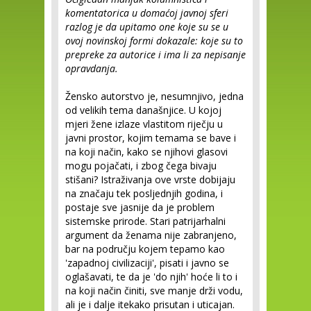
komentatorica u domaćoj javnoj sferi
razlog je da upitamo one koje su se u
ovoj novinskoj formi dokazale: koje su to
prepreke za autorice i ima li za nepisanje
opravdanja.
Žensko autorstvo je, nesumnjivo, jedna
od velikih tema današnjice. U kojoj
mjeri žene izlaze vlastitom riječju u
javni prostor, kojim temama se bave i
na koji način, kako se njihovi glasovi
mogu pojačati, i zbog čega bivaju
stišani? Istraživanja ove vrste dobijaju
na značaju tek posljednjih godina, i
postaje sve jasnije da je problem
sistemske prirode. Stari patrijarhalni
argument da ženama nije zabranjeno,
bar na području kojem tepamo kao
'zapadnoj civilizaciji', pisati i javno se
oglašavati, te da je 'do njih' hoće li to i
na koji način činiti, sve manje drži vodu,
ali je i dalje itekako prisutan i uticajan.