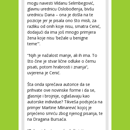
mogu navesti Vildanu Selimbegović,
glavnu urednicu Oslobođenja, bivšu
urednicu Dana – ona je došla na te
pozicije jer je pisala ono što misli, za
razliku od onih koje nisu, smatra Cenić,
dodajući da ima još mnogo primjera
žena koje nisu 'bežale u benigne
teme'”.
“Njih je nažalost manje, ali ih ima. To
što čine je stvar lične odluke o čemu
pisati, potom hrabrosti i znanja”,
uvjerena je Cenić.
Šta onda sprečava autorice da se
prihvate ove novinske forme i da se,
glasnije i brojnije, oglašavaju kao
autorske individue? Tikveša podsjeća na
primjer Martine Mlinarević kojoj je
prijećeno smrću zbog njenog pisanja, te
na Dragana Bursaća.