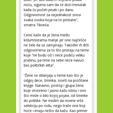
noću, sigurna sam da će doći trenutak
kada ću početi pisati i po danu.
Odgovornost za nejednakost snosi
svaka osoba koja na to pristane”,
smatra Tikveša.
Cenić kaže da je žena među
kolumnistama manje jer one najčešće
ne žele da se zamjeraju. Također ih drži
odgovornima za to što pristaju na teme
koje “ne bodu oči i neće podiću veliku
prašinu, pa time na sebe neće navući
bes političkih elita”.
“Žene se sklanjaju u teme kao što je
odgoj dece, šminka, osvrti na pročitane
knjige. Naravno, postoji i grupa žena
koje otvoreno i jasno kažu istinu i ono
što misle o bilo kojoj pojavi, od šminke
do politike. Ne mislim da novine vrše
selekciju po rodu, nego traže one koji
hoće i imaju nešto da kažu. Kao primer