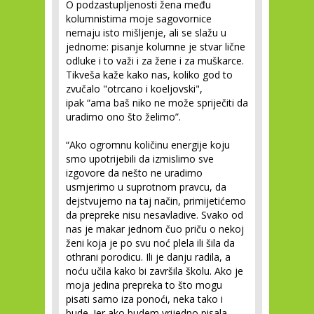
O podzastupljenosti žena među
kolumnistima moje sagovornice
nemaju isto mišljenje, ali se slažu u
jednome: pisanje kolumne je stvar lične
odluke i to važi i za žene i za muškarce.
Tikveša kaže kako nas, koliko god to
zvučalo "otrcano i koeljovski",
ipak “ama baš niko ne može spriječiti da
uradimo ono što želimo”.
“Ako ogromnu količinu energije koju
smo upotrijebili da izmislimo sve
izgovore da nešto ne uradimo
usmjerimo u suprotnom pravcu, da
dejstvujemo na taj način, primijetićemo
da prepreke nisu nesavladive. Svako od
nas je makar jednom čuo priču o nekoj
ženi koja je po svu noć plela ili šila da
othrani porodicu. Ili je danju radila, a
noću učila kako bi završila školu. Ako je
moja jedina prepreka to što mogu
pisati samo iza ponoći, neka tako i
bude. Jer ako budem vrijedno pisala