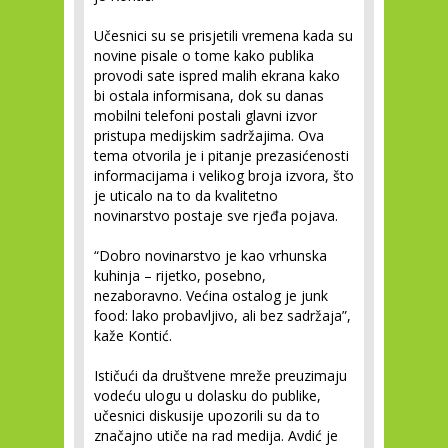
Učesnici su se prisjetili vremena kada su
novine pisale o tome kako publika
provodi sate ispred malih ekrana kako
bi ostala informisana, dok su danas
mobilni telefoni postali glavni izvor
pristupa medijskim sadržajima. Ova
tema otvorila je i pitanje prezasićenosti
informacijama i velikog broja izvora, što
je uticalo na to da kvalitetno
novinarstvo postaje sve rjeđa pojava.
“Dobro novinarstvo je kao vrhunska
kuhinja – rijetko, posebno,
nezaboravno. Većina ostalog je junk
food: lako probavljivo, ali bez sadržaja”,
kaže Kontić.
Ističući da društvene mreže preuzimaju
vodeću ulogu u dolasku do publike,
učesnici diskusije upozorili su da to
značajno utiče na rad medija. Avdić je