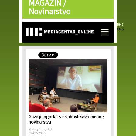
MAGAZIN /
Skip to
main
Novinarstvo
content
BHS
ENG
Gaza je ogolila sve slabosti savremenog
novinarstva
Nejra Hasečić
07/07/2025