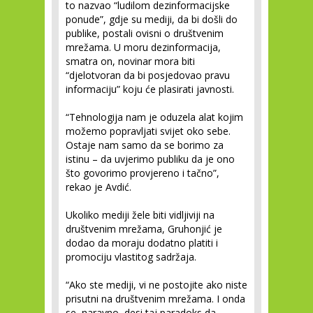
to nazvao “ludilom dezinformacijske
ponude”, gdje su mediji, da bi došli do
publike, postali ovisni o društvenim
mrežama. U moru dezinformacija,
smatra on, novinar mora biti
“djelotvoran da bi posjedovao pravu
informaciju” koju će plasirati javnosti.
“Tehnologija nam je oduzela alat kojim
možemo popravljati svijet oko sebe.
Ostaje nam samo da se borimo za
istinu – da uvjerimo publiku da je ono
što govorimo provjereno i tačno”,
rekao je Avdić.
Ukoliko mediji žele biti vidljiviji na
društvenim mrežama, Gruhonjić je
dodao da moraju dodatno platiti i
promociju vlastitog sadržaja.
“Ako ste mediji, vi ne postojite ako niste
prisutni na društvenim mrežama. I onda
se, naravno, desi taj paradoks da