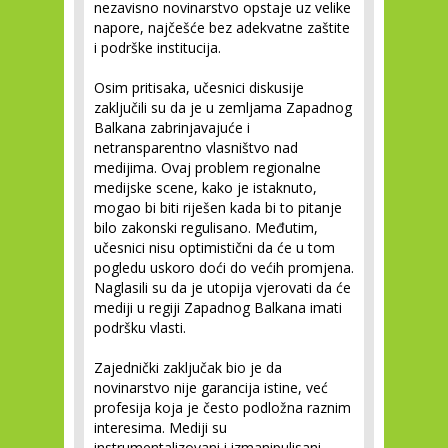
nezavisno novinarstvo opstaje uz velike
napore, najčešće bez adekvatne zaštite
i podrške institucija.
Osim pritisaka, učesnici diskusije
zaključili su da je u zemljama Zapadnog
Balkana zabrinjavajuće i
netransparentno vlasništvo nad
medijima. Ovaj problem regionalne
medijske scene, kako je istaknuto,
mogao bi biti riješen kada bi to pitanje
bilo zakonski regulisano. Međutim,
učesnici nisu optimistični da će u tom
pogledu uskoro doći do većih promjena.
Naglasili su da je utopija vjerovati da će
mediji u regiji Zapadnog Balkana imati
podršku vlasti.
Zajednički zaključak bio je da
novinarstvo nije garancija istine, već
profesija koja je često podložna raznim
interesima. Mediji su
instrumentalizovani i izmanipulisani