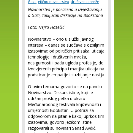
Gaza
etično novinarstvo
društvene mreže
Novinarstvo je poraženo u izvještavanju
o Gazi, zaključak diskusije na Bookstanu
Foto: Nejra Hasečić
Novinarstvo – ono u službi javnog
interesa – danas se suočava s ozbiljnim
izazovima: od političkih pritisaka, uticaja
tehnologije i društvenih mreža,
nesigurnosti i pada ugleda profesije, do
iznevjerenih principa i manjka uticaja na
podsticanje empatije i suzbijanje nasilja.
O ovim temama govorilo se na panelu
Novinarstvo: Diskurs istine, koji je
održan prošlog petka u okviru
Međunarodnog festivala književnosti i
umjetnosti Bookstan. U potrazi za
odgovorom na pitanje kako, uprkos tim
izazovima, govoriti jezikom istine
razgovarali su novinari Senad Avdić,