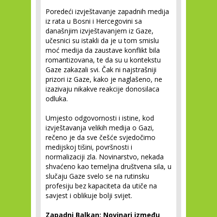
Poredeći izvještavanje zapadnih medija
iz rata u Bosni i Hercegovini sa
današnjim izvještavanjem iz Gaze,
učesnici su istakli da je u tom smislu
moć medija da zaustave konflikt bila
romantizovana, te da su u kontekstu
Gaze zakazali svi. Čak ni najstrašniji
prizori iz Gaze, kako je naglašeno, ne
izazivaju nikakve reakcije donosilaca
odluka.
Umjesto odgovornosti i istine, kod
izvještavanja velikih medija o Gazi,
rečeno je da sve češće svjedočimo
medijskoj tišini, površnosti i
normalizaciji zla. Novinarstvo, nekada
shvaćeno kao temeljna društvena sila, u
slučaju Gaze svelo se na rutinsku
profesiju bez kapaciteta da utiče na
savjest i oblikuje bolji svijet.
Zapadni Balkan: Novinari između