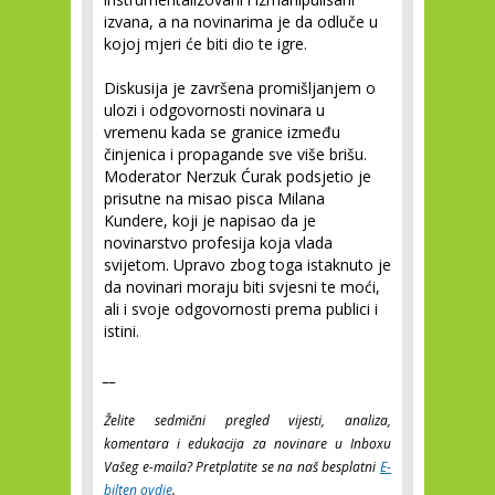
izvana, a na novinarima je da odluče u
kojoj mjeri će biti dio te igre.
Diskusija je završena promišljanjem o
ulozi i odgovornosti novinara u
vremenu kada se granice između
činjenica i propagande sve više brišu.
Moderator Nerzuk Ćurak podsjetio je
prisutne na misao pisca Milana
Kundere, koji je napisao da je
novinarstvo profesija koja vlada
svijetom. Upravo zbog toga istaknuto je
da novinari moraju biti svjesni te moći,
ali i svoje odgovornosti prema publici i
istini.
__
Želite sedmični pregled vijesti, analiza,
komentara i edukacija za novinare u Inboxu
Vašeg e-maila? Pretplatite se na naš besplatni
E-
bilten ovdje
.