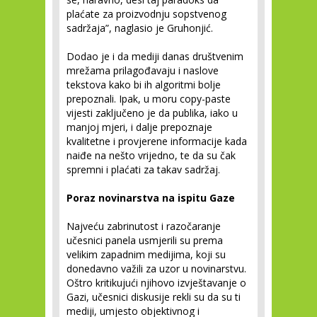
plaćate za proizvodnju sopstvenog
sadržaja”, naglasio je Gruhonjić.
Dodao je i da mediji danas društvenim
mrežama prilagođavaju i naslove
tekstova kako bi ih algoritmi bolje
prepoznali. Ipak, u moru copy-paste
vijesti zaključeno je da publika, iako u
manjoj mjeri, i dalje prepoznaje
kvalitetne i provjerene informacije kada
naiđe na nešto vrijedno, te da su čak
spremni i plaćati za takav sadržaj.
Poraz novinarstva na ispitu Gaze
Najveću zabrinutost i razočaranje
učesnici panela usmjerili su prema
velikim zapadnim medijima, koji su
donedavno važili za uzor u novinarstvu.
Oštro kritikujući njihovo izvještavanje o
Gazi, učesnici diskusije rekli su da su ti
mediji, umjesto objektivnog i