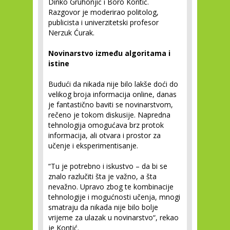
Dinko Gruhonjić i Boro Kontić.
Razgovor je moderirao politolog,
publicista i univerzitetski profesor
Nerzuk Ćurak.
Novinarstvo između algoritama i
istine
Budući da nikada nije bilo lakše doći do
velikog broja informacija online, danas
je fantastično baviti se novinarstvom,
rečeno je tokom diskusije. Napredna
tehnologija omogućava brz protok
informacija, ali otvara i prostor za
učenje i eksperimentisanje.
“Tu je potrebno i iskustvo – da bi se
znalo razlučiti šta je važno, a šta
nevažno. Upravo zbog te kombinacije
tehnologije i mogućnosti učenja, mnogi
smatraju da nikada nije bilo bolje
vrijeme za ulazak u novinarstvo“, rekao
je Kontić.