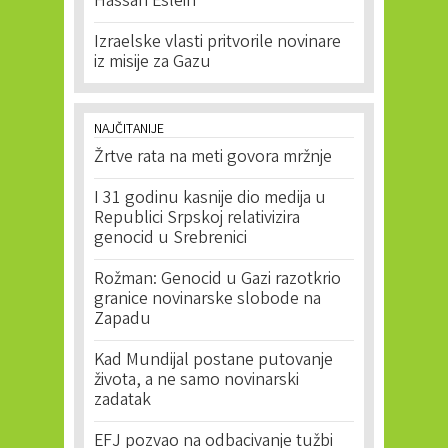
Hassan Esleih
Izraelske vlasti pritvorile novinare
iz misije za Gazu
NAJČITANIJE
Žrtve rata na meti govora mržnje
I 31 godinu kasnije dio medija u
Republici Srpskoj relativizira
genocid u Srebrenici
Rožman: Genocid u Gazi razotkrio
granice novinarske slobode na
Zapadu
Kad Mundijal postane putovanje
života, a ne samo novinarski
zadatak
EFJ pozvao na odbacivanje tužbi