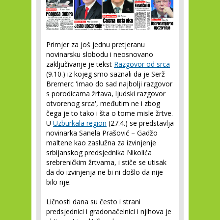
Primjer za još jednu pretjeranu
novinarsku slobodu i neosnovano
zaključivanje je tekst
Razgovor od srca
(9.10.) iz kojeg smo saznali da je Serž
Bremerc 'imao do sad najbolji razgovor
s porodicama žrtava, ljudski razgovor
otvorenog srca', međutim ne i zbog
čega je to tako i šta o tome misle žrtve.
U
Uzburkala region
(27.4.) se predstavlja
novinarka Sanela Prašović – Gadžo
maltene kao zaslužna za izvinjenje
srbijanskog predsjednika Nikolića
srebreničkim žrtvama, i stiče se utisak
da do izvinjenja ne bi ni došlo da nije
bilo nje.
Ličnosti dana su često i strani
predsjednici i gradonačelnici i njihova je