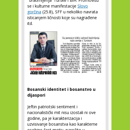
'bratimljenja' Turske i BiH. Promovišu
se i kulturne manifestacije
Slovo
gorčina
(25.8), SFF u nekoliko navrata
isticanjem ličnosti koje su nagrađene
itd.
Bosanski identitet i bosanstvo u
dijaspori
Jeftin patriotski sentiment i
nacionalistički mit nisu izostali ni ove
godine, pa je karakterizacija i
uzvisivanje bosanstva kao karakterne
osobine čest motiv, naročito u