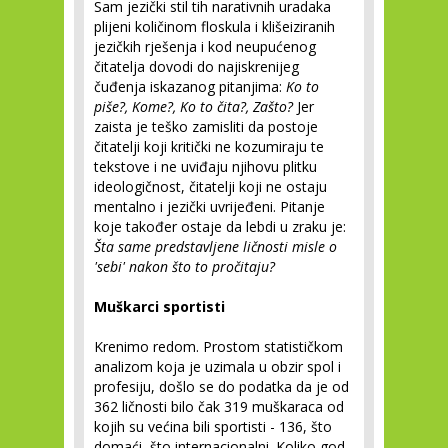
Sam jezički stil tih narativnih uradaka
plijeni količinom floskula i klišeiziranih
jezičkih rješenja i kod neupućenog
čitatelja dovodi do najiskrenijeg
čuđenja iskazanog pitanjima:
Ko to
piše?, Kome?, Ko to čita?, Zašto?
Jer
zaista je teško zamisliti da postoje
čitatelji koji kritički ne kozumiraju te
tekstove i ne uviđaju njihovu plitku
ideologičnost, čitatelji koji ne ostaju
mentalno i jezički uvrijeđeni. Pitanje
koje također ostaje da lebdi u zraku je:
Šta same predstavljene ličnosti misle o
'sebi' nakon što to pročitaju?
Muškarci sportisti
Krenimo redom. Prostom statističkom
analizom koja je uzimala u obzir spol i
profesiju, došlo se do podatka da je od
362 ličnosti bilo čak 319 muškaraca od
kojih su većina bili sportisti - 136, što
domaći, što internacionalni. Koliko god