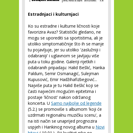
Estradnjaci i kulturnjaci
Ko su estradne i kulturne ličnosti koje
favorizira Avaz? Statistički gledano, ne
mogu se uporediti sa sportistima, ali je
utoliko simptomatičnije što ih se manje
tu pojavljuje, jer su utoliko 'zaslužniji i
odabraniji' i uglavnom se javljaju više
puta u toku godine. Galeriji rijetkih i
odabranih pripadaju: Halid Bešlić, Hanka
Paldum, Semir Osmanagić, Sulejman
Kupusović, Emir Hadžihafizbegović...
Najviše puta je tu Halid Bešlić koji se
časti najvećim mogućim epitetima i
postaje 'ličnost' nakon održanog
koncerta. U
Samo najbolje od legende
(5.2.) se promoviše s albumom 'koji će
uzdrmati regionalnu muzičku scenu', a
na isti način se unaprijed prognozira
uspjeh i Hankinog novog albuma u
Novi
hitovi
( 10.01.), čiji kvalitet niko ne