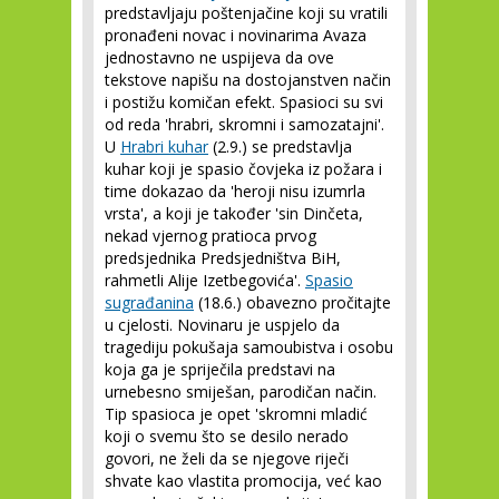
predstavljaju poštenjačine koji su vratili
pronađeni novac i novinarima Avaza
jednostavno ne uspijeva da ove
tekstove napišu na dostojanstven način
i postižu komičan efekt. Spasioci su svi
od reda 'hrabri, skromni i samozatajni'.
U
Hrabri kuhar
(2.9.) se predstavlja
kuhar koji je spasio čovjeka iz požara i
time dokazao da 'heroji nisu izumrla
vrsta', a koji je također 'sin Dinčeta,
nekad vjernog pratioca prvog
predsjednika Predsjedništva BiH,
rahmetli Alije Izetbegovića'.
Spasio
sugrađanina
(18.6.) obavezno pročitajte
u cjelosti. Novinaru je uspjelo da
tragediju pokušaja samoubistva i osobu
koja ga je spriječila predstavi na
urnebesno smiješan, parodičan način.
Tip spasioca je opet 'skromni mladić
koji o svemu što se desilo nerado
govori, ne želi da se njegove riječi
shvate kao vlastita promocija, već kao