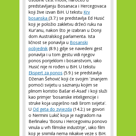
predstavljanju Bosanaca i Hercegovaca
koji žive izvan BiH. U tekstu
Krv
bosanska
(3.7.) se predstavlja Ed Husić
koji je položio zakletvu držeći ruku na
Kur'anu, nakon što je izabran u Donji
dom Australskog parlamenta. Ista
ličnost se ponavlja u
Bosanski
pobjednik
(8.9.) gdje se navedeni gest
ponavlja i u tom gestu vidi njegov
ponos porijeklom i bosanstvom, iako
Husić nije ni rođen u BiH. U tekstu
Ekspert za ponos
(5.9.) se predstavlja
Dženan Šehović koji će svojim 'znanjem
pomoći svijetu u saznanju kojim se
plinom koristio Bašar el-Asad' i koji služi
kao primjer 'bosanske inteligencije i
struke koja uspješno radi širom svijeta'.
U
Od geta do zvijezda
(14.2.) se govori
o Nermini Lukič koja je nagradom na
Berlinaleu 'Bosnu i Hercegovinu ponovo
vinula u vrh filmske industrije', iako film
koji je snimila nema nikakve veze s BiH.