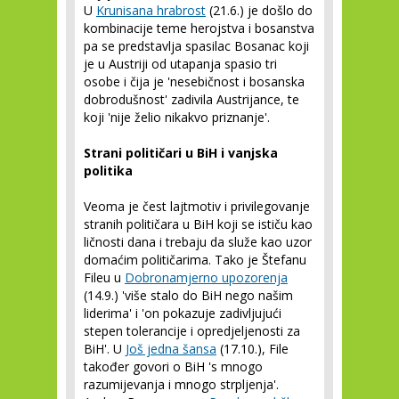
U
Krunisana hrabrost
(21.6.) je došlo do
kombinacije teme herojstva i bosanstva
pa se predstavlja spasilac Bosanac koji
je u Austriji od utapanja spasio tri
osobe i čija je 'nesebičnost i bosanska
dobrodušnost' zadivila Austrijance, te
koji 'nije želio nikakvo priznanje'.
Strani političari u BiH i vanjska
politika
Veoma je čest lajtmotiv i privilegovanje
stranih političara u BiH koji se ističu kao
ličnosti dana i trebaju da služe kao uzor
domaćim političarima. Tako je Štefanu
Fileu u
Dobronamjerno upozorenja
(14.9.) 'više stalo do BiH nego našim
liderima' i 'on pokazuje zadivljujući
stepen tolerancije i opredjeljenosti za
BiH'. U
Još jedna šansa
(17.10.), File
također govori o BiH 's mnogo
razumijevanja i mnogo strpljenja'.