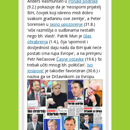
Anders Rasmunsen u
Poruke podrške
(9.2.) pokazuje da je 'neosporni prijatelj
BiH, čovjek koji iskreno misli dobro
svakom građaninu ove zemlje', a Peter
Sorensen u
Jasno upozorenje
(31.8.)
'više razmišlja o sudbinama nestalih
nego bh. vlasti'. Patrik Mun je
Glas
ohrabrenja
(1.4.), čija 'upornost i
dosljednost daju nadu da BiH ipak neće
postati crna rupa Evrope', a na primjeru
Petr Nečasove
Časne ostavke
(19.6.) 'bi
trebali učiti mnogi bh. političari'.
Ivo
Josipović
je također favoriziran (30.6.) i
naziva ga se Državnikom za Evropu.