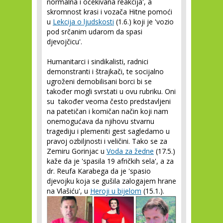
normalna i očekivana reakcija', a
skromnost krasi i vozača Hitne pomoći
u
Lekcija o ljudskosti
(1.6.) koji je 'vozio
pod srčanim udarom da spasi
djevojčicu'.
Humanitarci i sindikalisti, radnici
demonstranti i štrajkači, te socijalno
ugroženi demobilisani borci bi se
također mogli svrstati u ovu rubriku. Oni
su također veoma često predstavljeni
na patetičan i komičan način koji nam
onemogućava da njihovu stvarnu
tragediju i plemeniti gest sagledamo u
pravoj ozbiljnosti i veličini. Tako se za
Zemiru Gorinjac u
Voda za žedne
(17.5.)
kaže da je 'spasila 19 afričkih sela', a za
dr. Reufa Karabega da je 'spasio
djevojku koja se gušila zalogajem hrane
na Vlašiću', u
Heroji u bijelom
(15.1.).