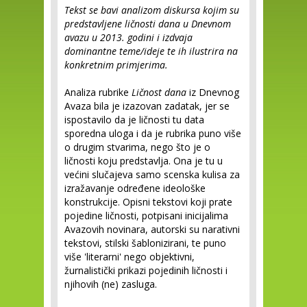
Tekst se bavi analizom diskursa kojim su
predstavljene ličnosti dana u Dnevnom
avazu u 2013. godini i izdvaja
dominantne teme/ideje te ih ilustrira na
konkretnim primjerima.
Analiza rubrike
Ličnost dana
iz Dnevnog
Avaza bila je izazovan zadatak, jer se
ispostavilo da je ličnosti tu data
sporedna uloga i da je rubrika puno više
o drugim stvarima, nego što je o
ličnosti koju predstavlja. Ona je tu u
većini slučajeva samo scenska kulisa za
izražavanje određene ideološke
konstrukcije. Opisni tekstovi koji prate
pojedine ličnosti, potpisani inicijalima
Avazovih novinara, autorski su narativni
tekstovi, stilski šablonizirani, te puno
više 'literarni' nego objektivni,
žurnalistički prikazi pojedinih ličnosti i
njihovih (ne) zasluga.