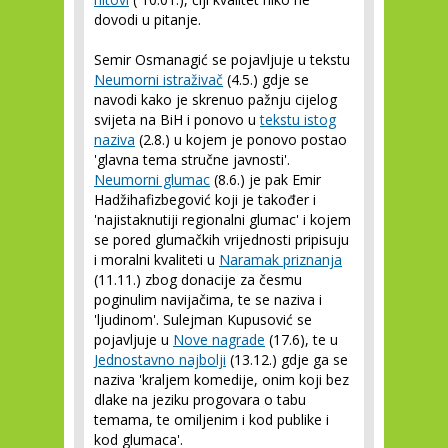
dovodi u pitanje.
Semir Osmanagić se pojavljuje u tekstu
Neumorni istraživač
(4.5.) gdje se
navodi kako je skrenuo pažnju cijelog
svijeta na BiH i ponovo u
tekstu istog
naziva
(2.8.) u kojem je ponovo postao
'glavna tema stručne javnosti'.
Neumorni glumac
(8.6.) je pak Emir
Hadžihafizbegović koji je također i
'najistaknutiji regionalni glumac' i kojem
se pored glumačkih vrijednosti pripisuju
i moralni kvaliteti u
Naramak priznanja
(11.11.) zbog donacije za česmu
poginulim navijačima, te se naziva i
'ljudinom'. Sulejman Kupusović se
pojavljuje u
Nove nagrade
(17.6), te u
Jednostavno najbolji
(13.12.) gdje ga se
naziva 'kraljem komedije, onim koji bez
dlake na jeziku progovara o tabu
temama, te omiljenim i kod publike i
kod glumaca'.