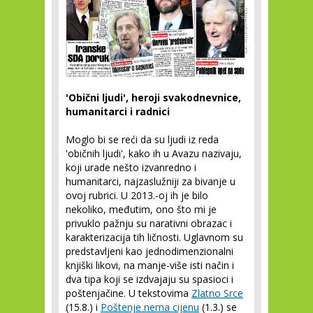
'Obični ljudi', heroji svakodnevnice,
humanitarci i radnici
Moglo bi se reći da su ljudi iz reda
'običnih ljudi', kako ih u Avazu nazivaju,
koji urade nešto izvanredno i
humanitarci, najzaslužniji za bivanje u
ovoj rubrici. U 2013.-oj ih je bilo
nekoliko, međutim, ono što mi je
privuklo pažnju su narativni obrazac i
karakterizacija tih ličnosti. Uglavnom su
predstavljeni kao jednodimenzionalni
knjiški likovi, na manje-više isti način i
dva tipa koji se izdvajaju su spasioci i
poštenjačine. U tekstovima
Zlatno Srce
(15.8.) i
Poštenje nema cijenu
(1.3.) se