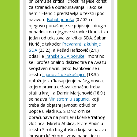
pri čemu se kritika ličnosti najviše koristi
za stranačka obračunavanja. Tako se
Semir Efendić predstavlja u tekstu pod
nazivom
Bahati junoša
(07.02.) i
njegovo ponašanje se pripisuje i drugim
pripadnicima njegove stranke i koristi za
jedan od tekstova za kritku SDA. Šaban
Nurić je također
Prevarant iz kuhinje
SDA
(23.2.), a Rešad Hafizović (2.1.)
odašilje
Iranske SDA poruke
i moralno
se i profesionalno diskreditira na Avazu
svojstven način. Jerko Ivanković se u
tekstu
Lijanović u kokošinjcu
(13.3.)
optužuje za 'kasapljenje našeg novca,
kojem pravna država konačno treba
stati u kraj', a Damir Marjanović (18.9.)
se naziva
Ministrom u sapunici
, koji
treba da objasni javnosti otkud on
uopće u vladi KS. S DNZ-om se
obračunava na primjeru kćerke 'ratnog
zločinca' Fikreta Abdića, Elvire Abdić u
tekstu Sirota bogatašica koja se naziva
'pravom kćerkom svoga babe', jer u