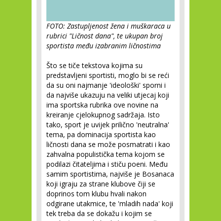
FOTO: Zastupljenost žena i muškaraca u
rubrici "Ličnost dana", te ukupan broj
sportista među izabranim ličnostima
Što se tiče tekstova kojima su
predstavljeni sportisti, moglo bi se reći
da su oni najmanje 'ideološki' sporni i
da najviše ukazuju na veliki utjecaj koji
ima sportska rubrika ove novine na
kreiranje cjelokupnog sadržaja. Isto
tako, sport je uvijek prilično 'neutralna'
tema, pa dominacija sportista kao
ličnosti dana se može posmatrati i kao
zahvalna populistička tema kojom se
podilazi čitateljima i stiču poeni. Među
samim sportistima, najviše je Bosanaca
koji igraju za strane klubove čiji se
doprinos tom klubu hvali nakon
odgirane utakmice, te 'mladih nada' koji
tek treba da se dokažu i kojim se