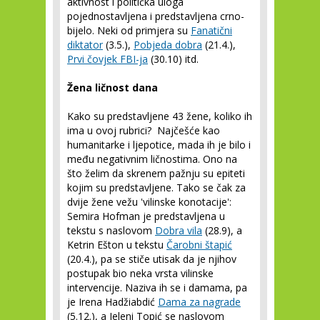
aktivnost i politička uloga
pojednostavljena i predstavljena crno-
bijelo. Neki od primjera su
Fanatični
diktator
(3.5.),
Pobjeda dobra
(21.4.),
Prvi čovjek FBI-ja
(30.10) itd.
Žena ličnost dana
Kako su predstavljene 43 žene, koliko ih
ima u ovoj rubrici? Najčešće kao
humanitarke i ljepotice, mada ih je bilo i
među negativnim ličnostima. Ono na
što želim da skrenem pažnju su epiteti
kojim su predstavljene. Tako se čak za
dvije žene vežu 'vilinske konotacije':
Semira Hofman je predstavljena u
tekstu s naslovom
Dobra vila
(28.9), a
Ketrin Ešton u tekstu
Čarobni štapić
(20.4.), pa se stiče utisak da je njihov
postupak bio neka vrsta vilinske
intervencije. Naziva ih se i damama, pa
je Irena Hadžiabdić
Dama za nagrade
(5.12.), a Jeleni Topić se naslovom