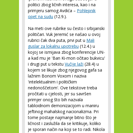
politici zbog ličnih interesa, kao i na
primjeru samog Avdića –
Pohlepnik
opet na sudu
(12.9.).
Na meti ove rubrike su često i srbijanski
političari. Vuk Jeremić se našao u ovoj
rubrici čak dva puta, prvi put u
Mali
guslar za lokalnu upotrebu
(12.4.) u
kojoj se ismijava zbog konferencije UN-
a kad mu je 'Ban Ki-mon očitao bukvicu'
i drugi put u tekstu
Vučije laži
(28.4) u
kojem se likuje zbog njegovog gafa sa
lažnim Bonom Voxom i naziva
'intelektualnim i političkim
nedonoščetom'. Ove tekstove treba
pročitati u cjelosti, jer su savršen
primjer onog što bih nazvala
tabloidnom demonizacijom u maniru
jeftinog mahalskog nacionalizma. Pri
tome postaje najmanje bitno što je
ličnost i zaslužila da se kritikuje, koliko
je sporan način na koji se to radi. Nikola