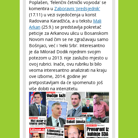
Poplašen, 'felerični četnički vojvoda' se
komentira u
Zaboravni 'predsjednik'
(17.11) u vezi svjedočenja u korist
Radovana Karadžića, a u tekstu
Mali
Arkan
(25.9.) se predstavlja pokretač
peticije za Arkanovu ulicu u Bosanskom
Novom nad čim se ne zgražavaju samo
Bošnjaci, već i 'neki Srbi'. Interesantno
je da Milorad Dodik nijednim svojim
potezom u 2013. nije zaslužio mjesto u
ovoj rubrici. Inače, ovu rubriku bi bilo
veoma interesantno analizirati na kraju
ove izborne, 2014. godine jer
pretpostavljam da će spomenuto još
više dobiti na intenzitetu.