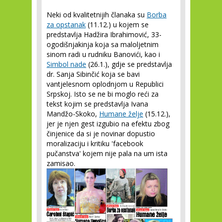
Neki od kvalitetnijih članaka su
Borba
za opstanak
(11.12.) u kojem se
predstavlja Hadžira Ibrahimović, 33-
ogodišnjakinja koja sa maloljetnim
sinom radi u rudniku Banovići, kao i
Simbol nade
(26.1.), gdje se predstavlja
dr. Sanja Sibinčić koja se bavi
vantjelesnom oplodnjom u Republici
Srpskoj. Isto se ne bi moglo reći za
tekst kojim se predstavlja Ivana
Mandžo-Skoko,
Humane želje
(15.12.),
jer je njen gest izgubio na efektu zbog
činjenice da si je novinar dopustio
moralizaciju i kritiku 'facebook
pučanstva' kojem nije pala na um ista
zamisao.