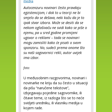
medija
Autocenzuru novinari često pravdaju
egzistencijom, i dok to u teoriji ne bi
smjelo da se dešava, neki kažu da je to
ipak stvar izbora. Može se desiti da se
nekom oglašivaču ne svidi kako se piše o
njemu, pa u sred godine promijeni
ugovor o reklami – tada se novinari
mogu zamisliti kako će pisati o svom
sponzoru. No, sudeći prema onome što
su naši sagovornici rekli, autor uvijek
ima izbor.
foto:
U međusobnim razgovorima, novinari i
novinarke ne kriju da su često u situaciji
da pišu “naručene tekstove”,
izbjegavaju pojedine sagovornike, ili
čitave teme, iz razloga što se to neće
svidjeti uredniku, ili vlasniku medija u
kojem rade.