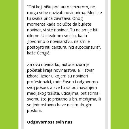
“Oni koji pišu pod autocenzurom, ne
mogu sebe nazivati novinarima. Meni se
tu svaka priča završava. Onog
momenta kada odlučite da budete
novinar, vi ste novinar. Tu ne smije biti
dileme. U idealnom smislu, kada
govorimo o novinarstvu, ne smije
postojati niti cenzura, niti autocenzura”,
kaže Čengić.
Za ovu novinarku, autocenzura je
početak kraja novinarstva, ali i stvar
izbora. Izbor u kojem su novinari
profesionalci, rade časno i odgovorno
svoj posao, a sve to sa poznavanjem
medijskog tržišta, uticajima, pritiscima i
svemu što je prisutno u bh. medijima, ili
se jednostavno bave nekim drugim
poslom.
Odgovornost svih nas