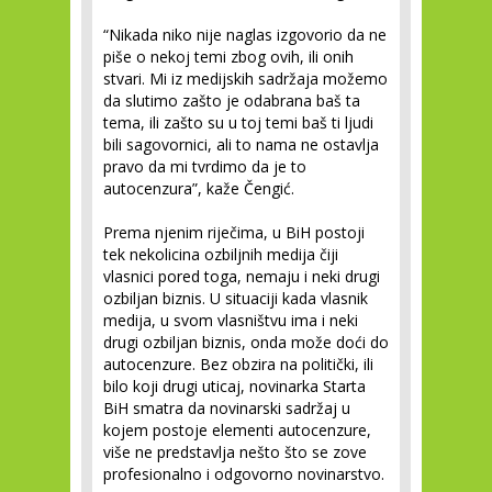
“Nikada niko nije naglas izgovorio da ne
piše o nekoj temi zbog ovih, ili onih
stvari. Mi iz medijskih sadržaja možemo
da slutimo zašto je odabrana baš ta
tema, ili zašto su u toj temi baš ti ljudi
bili sagovornici, ali to nama ne ostavlja
pravo da mi tvrdimo da je to
autocenzura”, kaže Čengić.
Prema njenim riječima, u BiH postoji
tek nekolicina ozbiljnih medija čiji
vlasnici pored toga, nemaju i neki drugi
ozbiljan biznis. U situaciji kada vlasnik
medija, u svom vlasništvu ima i neki
drugi ozbiljan biznis, onda može doći do
autocenzure. Bez obzira na politički, ili
bilo koji drugi uticaj, novinarka Starta
BiH smatra da novinarski sadržaj u
kojem postoje elementi autocenzure,
više ne predstavlja nešto što se zove
profesionalno i odgovorno novinarstvo.