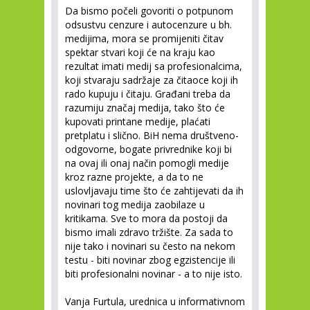
Da bismo počeli govoriti o potpunom
odsustvu cenzure i autocenzure u bh.
medijima, mora se promijeniti čitav
spektar stvari koji će na kraju kao
rezultat imati medij sa profesionalcima,
koji stvaraju sadržaje za čitaoce koji ih
rado kupuju i čitaju. Građani treba da
razumiju značaj medija, tako što će
kupovati printane medije, plaćati
pretplatu i slično. BiH nema društveno-
odgovorne, bogate privrednike koji bi
na ovaj ili onaj način pomogli medije
kroz razne projekte, a da to ne
uslovljavaju time što će zahtijevati da ih
novinari tog medija zaobilaze u
kritikama. Sve to mora da postoji da
bismo imali zdravo tržište. Za sada to
nije tako i novinari su često na nekom
testu - biti novinar zbog egzistencije ili
biti profesionalni novinar - a to nije isto.
Vanja Furtula, urednica u informativnom