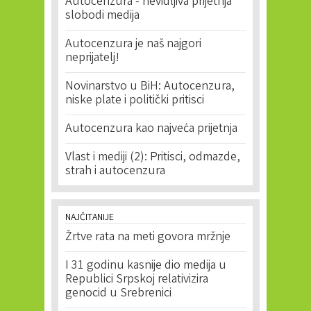
Autocenzura - nevidljiva prijetnja
slobodi medija
Autocenzura je naš najgori
neprijatelj!
Novinarstvo u BiH: Autocenzura,
niske plate i politički pritisci
Autocenzura kao najveća prijetnja
Vlast i mediji (2): Pritisci, odmazde,
strah i autocenzura
NAJČITANIJE
Žrtve rata na meti govora mržnje
I 31 godinu kasnije dio medija u
Republici Srpskoj relativizira
genocid u Srebrenici