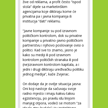
žive od reklama, a profit često “ispod
stola” dijele sa marketinškim
agencijama koje diktiraju kome će
privatna pa i javna kompanija ili
institucija “dati” reklamu.
“Javne kompanije su pod izravnom
političkom kontrolom, dok su privatne
kompanije u privatno-javno-političkom
partnerstvu i njihovo poslovanje ovisi o
politici. Kad sve to znamo, jasno je
kako su mediji ili pod izravnom
kontrolom političkih stranaka ili pod
(ne)izravnom kontrolom kapitala, a i
jedni i drugi diktiraju uređivačku politiku
jednog medija”, kaže Zvijerac.
On dodaje da je ovdje situacija jasna:
Oni koji nastoje da sačuvaju svoje
radno mjesto i imaju kakvu-takvu
egzistenciju, po pravilu idu linijom
manjeg otpora, vodeći se motom “za
ideale ginu budale” i tu instinktivno