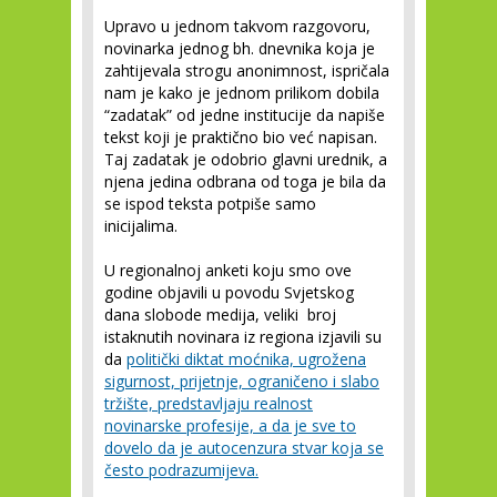
Upravo u jednom takvom razgovoru,
novinarka jednog bh. dnevnika koja je
zahtijevala strogu anonimnost, ispričala
nam je kako je jednom prilikom dobila
“zadatak” od jedne institucije da napiše
tekst koji je praktično bio već napisan.
Taj zadatak je odobrio glavni urednik, a
njena jedina odbrana od toga je bila da
se ispod teksta potpiše samo
inicijalima.
U regionalnoj anketi koju smo ove
godine objavili u povodu Svjetskog
dana slobode medija, veliki broj
istaknutih novinara iz regiona izjavili su
da
politički diktat moćnika, ugrožena
sigurnost, prijetnje, ograničeno i slabo
tržište, predstavljaju realnost
novinarske profesije, a da je sve to
dovelo da je autocenzura stvar koja se
često podrazumijeva.