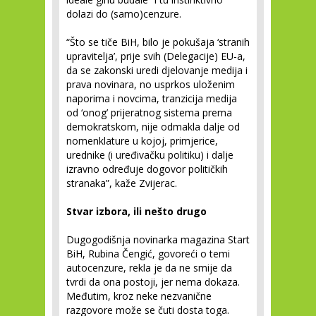
dolazi do (samo)cenzure.
“Što se tiče BiH, bilo je pokušaja ‘stranih
upravitelja’, prije svih (Delegacije) EU-a,
da se zakonski uredi djelovanje medija i
prava novinara, no usprkos uloženim
naporima i novcima, tranzicija medija
od ‘onog’ prijeratnog sistema prema
demokratskom, nije odmakla dalje od
nomenklature u kojoj, primjerice,
urednike (i uređivačku politiku) i dalje
izravno određuje dogovor političkih
stranaka”, kaže Zvijerac.
Stvar izbora, ili nešto drugo
Dugogodišnja novinarka magazina Start
BiH, Rubina Čengić, govoreći o temi
autocenzure, rekla je da ne smije da
tvrdi da ona postoji, jer nema dokaza.
Međutim, kroz neke nezvanične
razgovore može se čuti dosta toga.