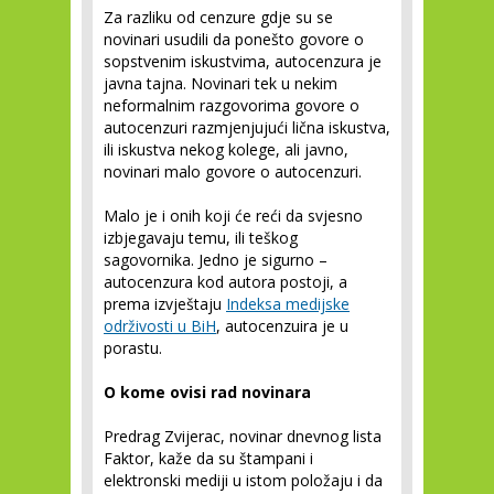
Za razliku od cenzure gdje su se
novinari usudili da ponešto govore o
sopstvenim iskustvima, autocenzura je
javna tajna. Novinari tek u nekim
neformalnim razgovorima govore o
autocenzuri razmjenjujući lična iskustva,
ili iskustva nekog kolege, ali javno,
novinari malo govore o autocenzuri.
Malo je i onih koji će reći da svjesno
izbjegavaju temu, ili teškog
sagovornika. Jedno je sigurno –
autocenzura kod autora postoji, a
prema izvještaju
Indeksa medijske
održivosti u BiH
, autocenzuira je u
porastu.
O kome ovisi rad novinara
Predrag Zvijerac, novinar dnevnog lista
Faktor, kaže da su štampani i
elektronski mediji u istom položaju i da