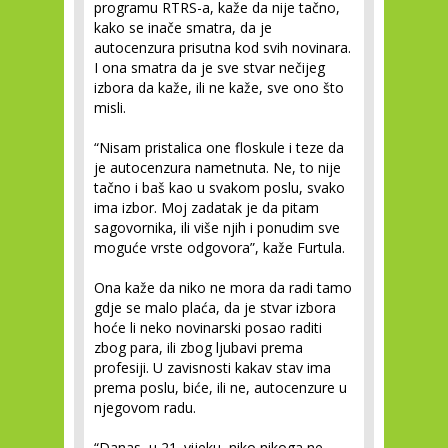
programu RTRS-a, kaže da nije tačno,
kako se inače smatra, da je
autocenzura prisutna kod svih novinara.
I ona smatra da je sve stvar nečijeg
izbora da kaže, ili ne kaže, sve ono što
misli.
“Nisam pristalica one floskule i teze da
je autocenzura nametnuta. Ne, to nije
tačno i baš kao u svakom poslu, svako
ima izbor. Moj zadatak je da pitam
sagovornika, ili više njih i ponudim sve
moguće vrste odgovora”, kaže Furtula.
Ona kaže da niko ne mora da radi tamo
gdje se malo plaća, da je stvar izbora
hoće li neko novinarski posao raditi
zbog para, ili zbog ljubavi prema
profesiji. U zavisnosti kakav stav ima
prema poslu, biće, ili ne, autocenzure u
njegovom radu.
“Danas, u 21. vijeku, niko nikoga ne