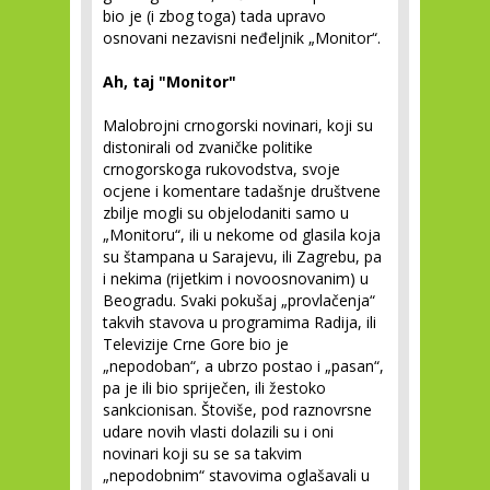
bio je (i zbog toga) tada upravo
osnovani nezavisni neđeljnik „Monitor“.
Ah, taj "Monitor"
Malobrojni crnogorski novinari, koji su
distonirali od zvaničke politike
crnogorskoga rukovodstva, svoje
ocjene i komentare tadašnje društvene
zbilje mogli su objelodaniti samo u
„Monitoru“, ili u nekome od glasila koja
su štampana u Sarajevu, ili Zagrebu, pa
i nekima (rijetkim i novoosnovanim) u
Beogradu. Svaki pokušaj „provlačenja“
takvih stavova u programima Radija, ili
Televizije Crne Gore bio je
„nepodoban“, a ubrzo postao i „pasan“,
pa je ili bio spriječen, ili žestoko
sankcionisan. Štoviše, pod raznovrsne
udare novih vlasti dolazili su i oni
novinari koji su se sa takvim
„nepodobnim“ stavovima oglašavali u