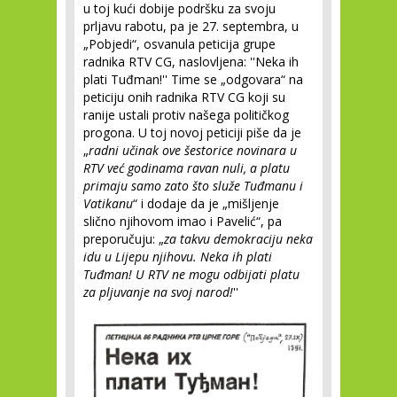
u toj kući dobije podršku za svoju
prljavu rabotu, pa je 27. septembra, u
„Pobjedi“, osvanula peticija grupe
radnika RTV CG, naslovljena: ''Neka ih
plati Tuđman!'' Time se „odgovara“ na
peticiju onih radnika RTV CG koji su
ranije ustali protiv našega političkog
progona. U toj novoj peticiji piše da je
„
radni učinak ove šestorice novinara u
RTV već godinama ravan nuli, a platu
primaju samo zato što služe Tuđmanu i
Vatikanu
“ i dodaje da je „mišljenje
slično njihovom imao i Pavelić“, pa
preporučuju: „
za takvu demokraciju neka
idu u Lijepu njihovu. Neka ih plati
Tuđman! U RTV ne mogu odbijati platu
za pljuvanje na svoj narod!
''