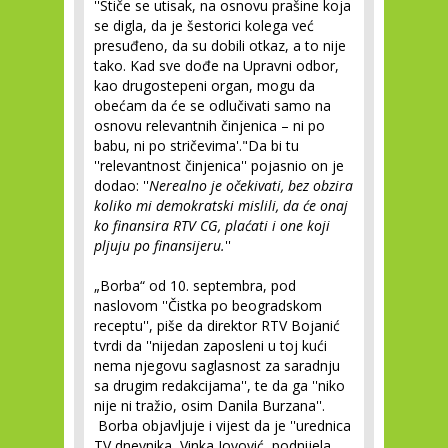
''Stiče se utisak, na osnovu prašine koja
se digla, da je šestorici kolega već
presuđeno, da su dobili otkaz, a to nije
tako. Kad sve dođe na Upravni odbor,
kao drugostepeni organ, mogu da
obećam da će se odlučivati samo na
osnovu relevantnih činjenica – ni po
babu, ni po stričevima'."Da bi tu
''relevantnost činjenica'' pojasnio on je
dodao: ''
Nerealno je očekivati, bez obzira
koliko mi demokratski mislili, da će onaj
ko finansira RTV CG, plaćati i one koji
pljuju po finansijeru.
''
„Borba“ od 10. septembra, pod
naslovom ''Čistka po beogradskom
receptu'', piše da direktor RTV Bojanić
tvrdi da ''nijedan zaposleni u toj kući
nema njegovu saglasnost za saradnju
sa drugim redakcijama'', te da ga ''niko
nije ni tražio, osim Danila Burzana''.
Borba objavljuje i vijest da je ''urednica
TV dnevnika, Vinka Jovović, podnijela