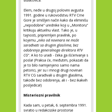
Bulatovića.
Elem, neđe u drugoj polovini avgusta
1991. godine u rukovodstvu RTV Crne
Gore je smišljen način kako da eliminišu
„nepodobne“ urednike koji u „Monitoru“
kritikuju aktuelnu vlast. Tako je, u
tajnosti, pripremljen pravilnik, po
kojemu „
niko od novinara ne može
sarađivati sa drugim glasilima, bez
odobrenja generalnoga direktora RTV
CG
“. A ko to uradi - čeka ga išćerivanje s
posla! (Praksa će, međutim, pokazati da
je to bilo namijenjeno samo nama
petorici, jer su i mnogi drugi novinari
RTV CG sarađivali u drugim glasilima,
takođe bez odobrenja, ali i - bez ikakvih
posljedica!)
Misteriozni pravilnik
Kada sam, u petak, 6. septembra 1991.
svratio u redakcijske prostorije