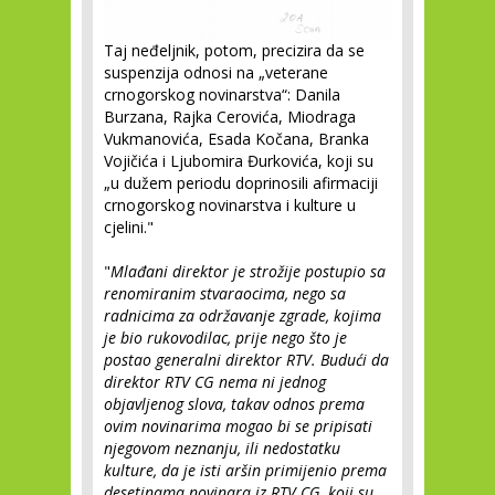
Taj neđeljnik, potom, precizira da se
suspenzija odnosi na „veterane
crnogorskog novinarstva“: Danila
Burzana, Rajka Cerovića, Miodraga
Vukmanovića, Esada Kočana, Branka
Vojičića i Ljubomira Đurkovića, koji su
„u dužem periodu doprinosili afirmaciji
crnogorskog novinarstva i kulture u
cjelini."
"
Mlađani direktor je strožije postupio sa
renomiranim stvaraocima, nego sa
radnicima za održavanje zgrade, kojima
je bio rukovodilac, prije nego što je
postao generalni direktor RTV. Budući da
direktor RTV CG nema ni jednog
objavljenog slova, takav odnos prema
ovim novinarima mogao bi se pripisati
njegovom neznanju, ili nedostatku
kulture, da je isti aršin primijenio prema
desetinama novinara iz RTV CG, koji su