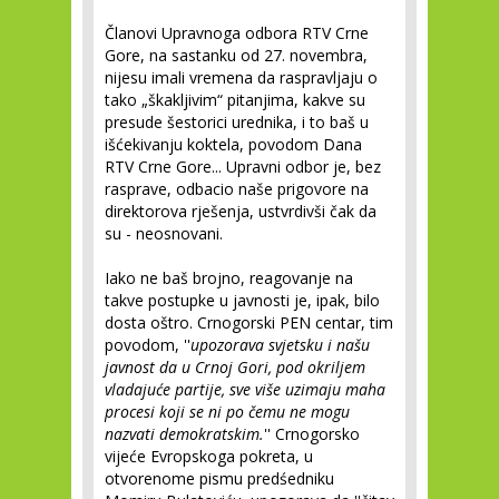
Članovi Upravnoga odbora RTV Crne
Gore, na sastanku od 27. novembra,
nijesu imali vremena da raspravljaju o
tako „škakljivim“ pitanjima, kakve su
presude šestorici urednika, i to baš u
išćekivanju koktela, povodom Dana
RTV Crne Gore... Upravni odbor je, bez
rasprave, odbacio naše prigovore na
direktorova rješenja, ustvrdivši čak da
su - neosnovani.
Iako ne baš brojno, reagovanje na
takve postupke u javnosti je, ipak, bilo
dosta oštro. Crnogorski PEN centar, tim
povodom, ''
upozorava svjetsku i našu
javnost da u Crnoj Gori, pod okriljem
vladajuće partije, sve više uzimaju maha
procesi koji se ni po čemu ne mogu
nazvati demokratskim.
'' Crnogorsko
vijeće Evropskoga pokreta, u
otvorenome pismu predśedniku