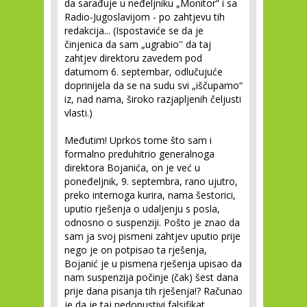
da sarađuje u neđeljniku „Monitor“ i sa
Radio-Jugoslavijom - po zahtjevu tih
redakcija... (Ispostaviće se da je
činjenica da sam „ugrabio'' da taj
zahtjev direktoru zavedem pod
datumom 6. septembar, odlučujuće
doprinijela da se na sudu svi „iščupamo“
iz, nad nama, široko razjapljenih čeljusti
vlasti.)
Međutim! Uprkos tome što sam i
formalno preduhitrio generalnoga
direktora Bojanića, on je već u
poneđeljnik, 9. septembra, rano ujutro,
preko internoga kurira, nama šestorici,
uputio rješenja o udaljenju s posla,
odnosno o suspenziji. Pošto je znao da
sam ja svoj pismeni zahtjev uputio prije
nego je on potpisao ta rješenja,
Bojanić je u pismena rješenja upisao da
nam suspenzija počinje (čak) šest dana
prije dana pisanja tih rješenja!? Računao
je da je taj nedopustivi falsifikat