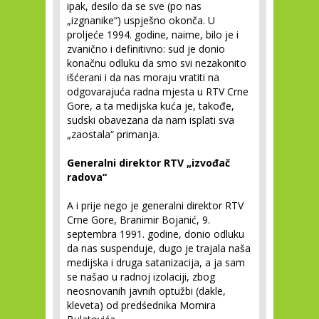
ipak, desilo da se sve (po nas
„izgnanike“) uspješno okonča. U
proljeće 1994. godine, naime, bilo je i
zvanično i definitivno: sud je donio
konačnu odluku da smo svi nezakonito
išćerani i da nas moraju vratiti na
odgovarajuća radna mjesta u RTV Crne
Gore, a ta medijska kuća je, takođe,
sudski obavezana da nam isplati sva
„zaostala“ primanja.
Generalni direktor RTV „izvođač
radova“
A i prije nego je generalni direktor RTV
Crne Gore, Branimir Bojanić, 9.
septembra 1991. godine, donio odluku
da nas suspenduje, dugo je trajala naša
medijska i druga satanizacija, a ja sam
se našao u radnoj izolaciji, zbog
neosnovanih javnih optužbi (dakle,
kleveta) od predśednika Momira