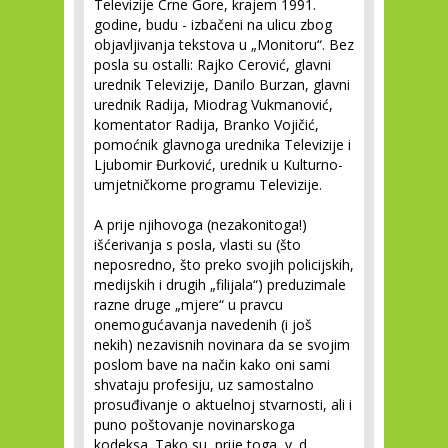
Televizije Crne Gore, krajem 1991.
godine, budu - izbačeni na ulicu zbog
objavljivanja tekstova u „Monitoru“. Bez
posla su ostalli: Rajko Cerović, glavni
urednik Televizije, Danilo Burzan, glavni
urednik Radija, Miodrag Vukmanović,
komentator Radija, Branko Vojičić,
pomoćnik glavnoga urednika Televizije i
Ljubomir Đurković, urednik u Kulturno-
umjetničkome programu Televizije.
A prije njihovoga (nezakonitoga!)
išćerivanja s posla, vlasti su (što
neposredno, što preko svojih policijskih,
medijskih i drugih „filijala“) preduzimale
razne druge „mjere“ u pravcu
onemogućavanja navedenih (i još
nekih) nezavisnih novinara da se svojim
poslom bave na način kako oni sami
shvataju profesiju, uz samostalno
prosuđivanje o aktuelnoj stvarnosti, ali i
puno poštovanje novinarskoga
kodeksa. Tako su, prije toga, v. d.