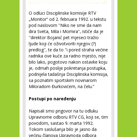
O odluci Disciplinske komisije RTV
„Monitor“ od 2. februara 1992. u tekstu
pod naslovom ''Niko ne sme da nam
dira Sveta, Mila i Momira'', ističe da je
''direktor Bojanić pet mjeseci tražio
ljude koji će oživotvoriti njegov (?)
predlog'', te da to ''i pored straha većine
radnika ove kuće za radno mjesto, nije
bilo lako, pogotovo nakon ostavke koju
je, odmah poslije pokretanja postupka,
podnijela tadašnja Disciplinska komisija,
sa poznatim sportskim novinarom
Miloradom Đurkovićem, na čelu.“
Postupi po naređenju
Napisali smo prigovor na tu odluku
Upravnome odboru RTV CG, koji se, tim
povodom, sastao 9. marta 1992.
Tokom saslušanja bilo je jasno da
većinu članova Upravnoga odbora