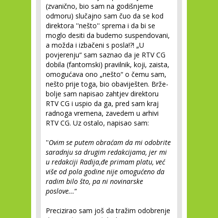
(zvanično, bio sam na godišnjeme
odmoru) slučajno sam čuo da se kod
direktora ''nešto'' sprema i da bi se
moglo desiti da budemo suspendovani,
a možda i izbačeni s posla!?! „U
povjerenju“ sam saznao da je RTV CG
dobila (fantomski) pravilnik, koji, zaista,
omogućava ono „nešto“ o čemu sam,
nešto prije toga, bio obaviješten. Brže-
bolje sam napisao zahtjev direktoru
RTV CG i uspio da ga, pred sam kraj
radnoga vremena, zavedem u arhivi
RTV CG. Uz ostalo, napisao sam:
''
Ovim se putem obraćam da mi odobrite
saradnju sa drugim redakcijama, jer mi
u redakciji Radija,đe primam platu, već
više od pola godine nije omogućeno da
radim bilo što, pa ni novinarske
poslove...
“
Precizirao sam još da tražim odobrenje