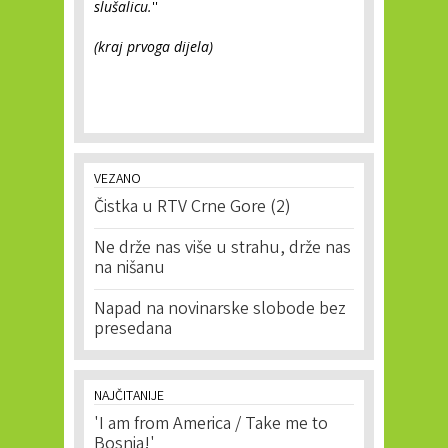
slušalicu.
''
(kraj prvoga dijela)
VEZANO
Čistka u RTV Crne Gore (2)
Ne drže nas više u strahu, drže nas
na nišanu
Napad na novinarske slobode bez
presedana
NAJČITANIJE
'I am from America / Take me to
Bosnia!'