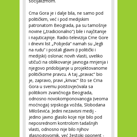
socijalizmom.
Crna Gora je i dalje bila, ne samo pod
političkim, već i pod medijskim
patronatom Beograda, pa su tamošnje
novine („tradicionalno“) bile i najčitanije
i najuticajnije. Radio-televizija Crne Gore
i dnevni list „Pobjeda“ namah su „legli
na rudu“ i postali glavni (i politički i
medijski) oslonac novih vlasti, uveliko
utičući na oblikovanje javnoga mnjenja i
njegovo pridobijanje u projektovanome
političkome pravcu. A taj „pravac“ bio
je, zapravo, pravi „krivac“ što se Crna
Gora u svemu poistovjećivala sa
politikom zvaničnoga Beograda,
odnosno novokomponovanoga (veoma
moćnoga) srpskoga vožda, Slobodana
Miloševića. Jedini nezavisni medij -
jedino javno glasilo koje nije bilo pod
neposrednom kontrolom tadašnjih
vlasti, odnosno nije bilo njihov
glasnogovornik, već žestoki oponent -