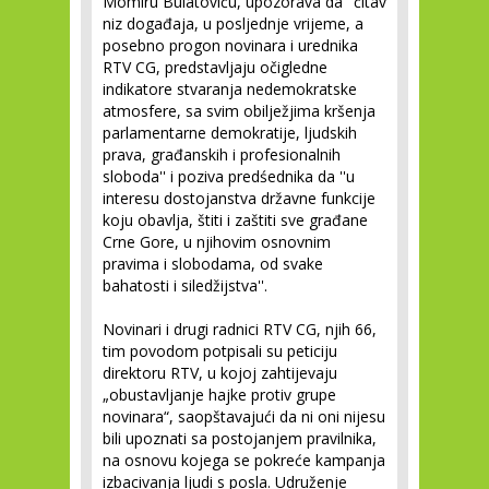
Momiru Bulatoviću, upozorava da ''čitav
niz događaja, u posljednje vrijeme, a
posebno progon novinara i urednika
RTV CG, predstavljaju očigledne
indikatore stvaranja nedemokratske
atmosfere, sa svim obilježjima kršenja
parlamentarne demokratije, ljudskih
prava, građanskih i profesionalnih
sloboda'' i poziva predśednika da ''u
interesu dostojanstva državne funkcije
koju obavlja, štiti i zaštiti sve građane
Crne Gore, u njihovim osnovnim
pravima i slobodama, od svake
bahatosti i siledžijstva''.
Novinari i drugi radnici RTV CG, njih 66,
tim povodom potpisali su peticiju
direktoru RTV, u kojoj zahtijevaju
„obustavljanje hajke protiv grupe
novinara“, saopštavajući da ni oni nijesu
bili upoznati sa postojanjem pravilnika,
na osnovu kojega se pokreće kampanja
izbacivanja ljudi s posla. Udruženje