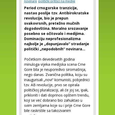
novinare
politički pritisci na medije
Period crnogorske tranzicije,
nastao poslije tzv. Antibirokratske
revolucije, bio je prepun
svakovrsnih, pretežno mučnih
dogodovština. Moralno srozavanje
posebno se očitovalo i medijima.
Dominaciju neprofesionalizma
najbolje je „dopunjavalo“ stradanje
politički „nepodobnih“ novinara...
Početkom devedesetih godina
minuloga vijeka medijska scena Crne
Gore bila je neuporedivo siromašnija,
nego danas. Zvanična politika, koju su
inaugurisali „novi“ komunisti, pobjednici
tzv. AB revolucije, prvo se opirala
političkoj pluralizaciji, ali će joj se, ipak,
prikloniti i dati doprinos opštem trendu,
koji se već dobrano bio zahuktao u
svim zemljama koje su i prije Crne Gore
bile raskrstile sa takozvanim