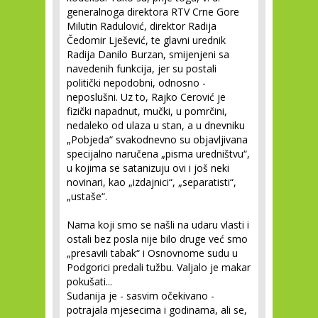
generalnoga direktora RTV Crne Gore
Milutin Radulović, direktor Radija
Čedomir Lješević, te glavni urednik
Radija Danilo Burzan, smijenjeni sa
navedenih funkcija, jer su postali
politički nepodobni, odnosno -
neposlušni. Uz to, Rajko Cerović je
fizički napadnut, mučki, u pomrčini,
nedaleko od ulaza u stan, a u dnevniku
„Pobjeda“ svakodnevno su objavljivana
specijalno naručena „pisma uredništvu“,
u kojima se satanizuju ovi i još neki
novinari, kao „izdajnici“, „separatisti“,
„ustaše“.
Nama koji smo se našli na udaru vlasti i
ostali bez posla nije bilo druge već smo
„presavili tabak“ i Osnovnome sudu u
Podgorici predali tužbu. Valjalo je makar
pokušati...
Sudanija je - sasvim očekivano -
potrajala mjesecima i godinama, ali se,