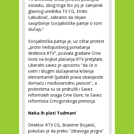
ostavku, zbog toga što joj je zamjenik
glavnog urednika TV CG, Emilo
Labudović, zabranio da objavi
saopštenje Socijalističke partije o tom
slučaju."
Socijalistička partija je, uz oštar protest
„protiv nedopustivog ponašanja
direktora RTV“, pozvala građane Crne
Gore na bojkot plaćanja RTV pretplate,
Liberalni savez je upozorio ''da će o
ovim i drugim slučajevima kršenja
elementarnih ljudskih prava obavijestiti
domaću i međunarodnu javnost'', a
protestima su se pridružili i Savez
reformskih snaga Crne Gore, te Savez
reformista Crnogorskoga primorja.
Neka ih plati Tuđman!
Direktor RTV CG, Branimir Bojanić,
pokušao je da preko ''zdravoga jezgra''