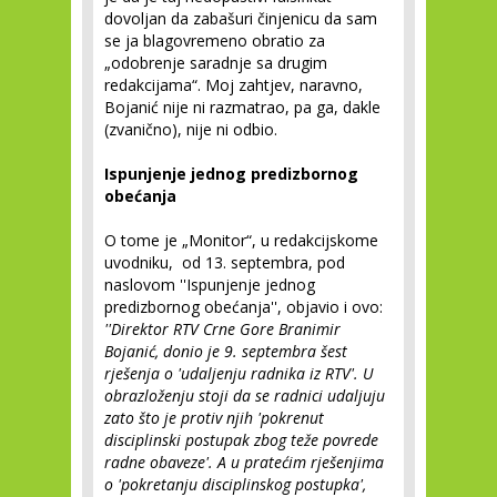
dovoljan da zabašuri činjenicu da sam
se ja blagovremeno obratio za
„odobrenje saradnje sa drugim
redakcijama“. Moj zahtjev, naravno,
Bojanić nije ni razmatrao, pa ga, dakle
(zvanično), nije ni odbio.
Ispunjenje jednog predizbornog
obećanja
O tome je „Monitor“, u redakcijskome
uvodniku, od 13. septembra, pod
naslovom ''Ispunjenje jednog
predizbornog obećanja'', objavio i ovo:
''Direktor RTV Crne Gore Branimir
Bojanić, donio je 9. septembra šest
rješenja o 'udaljenju radnika iz RTV'. U
obrazloženju stoji da se radnici udaljuju
zato što je protiv njih 'pokrenut
disciplinski postupak zbog teže povrede
radne obaveze'. A u pratećim rješenjima
o 'pokretanju disciplinskog postupka',