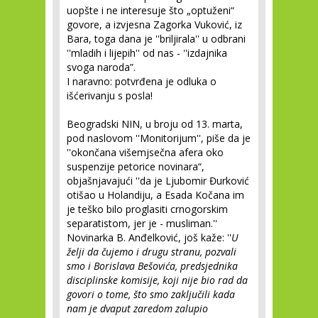
uopšte i ne interesuje što „optuženi“
govore, a izvjesna Zagorka Vuković, iz
Bara, toga dana je ''briljirala'' u odbrani
''mladih i lijepih'' od nas - ''izdajnika
svoga naroda”.
I naravno: potvrđena je odluka o
išćerivanju s posla!
Beogradski NIN, u broju od 13. marta,
pod naslovom ''Monitorijum'', piše da je
''okončana višemjsečna afera oko
suspenzije petorice novinara“,
objašnjavajući ''da je Ljubomir Đurković
otišao u Holandiju, a Esada Kočana im
je teško bilo proglasiti crnogorskim
separatistom, jer je - musliman.''
Novinarka B. Anđelković, još kaže: ''
U
želji da čujemo i drugu stranu, pozvali
smo i Borislava Bešovića, predsjednika
disciplinske komisije, koji nije bio rad da
govori o tome, što smo zaključili kada
nam je dvaput zaredom zalupio