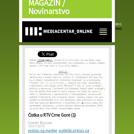
MAGAZIN /
Skip to
main
Novinarstvo
content
BHS
ENG
Čistka u RTV Crne Gore (1)
Danilo Burzan
19/01/2015
pritisci na medije
politički pritisci na