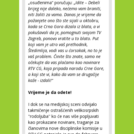
„osuđenima“ poručuju: „
Idite – Debeli
brijeg nije daleko, nećemo vam braniti,
niti žaliti za vama. Danas je vrijeme da
požanjete ono što ste sijali u oktobru,
kada se Crna Gora dizala iz blata, a vi
pokušavali da je, pomognuti svojom TV
Zagreb, ponovo vratite u to blato. Put
koji vam je utro vaš prethodnik,
Štedimlija, vodi vas u ćorsokak, no to je
vaš problem. Činite što znate, samo ne
očekujte da vas plaćamo kao novinare
RTV CG, koja pripada narodu Crne Gore,
a koji ste vi, kako da vam se drugačije
kaže - izdali!“
Vrijeme je da odete!
I dok se na medijskoj sceni odvijalo
takmičenje ostrašćenih velikosrpskih
''rodoljuba'' ko će nas više popljuvati
kao prokazane novinare, traganje za
članovima nove disciplinske komisije u