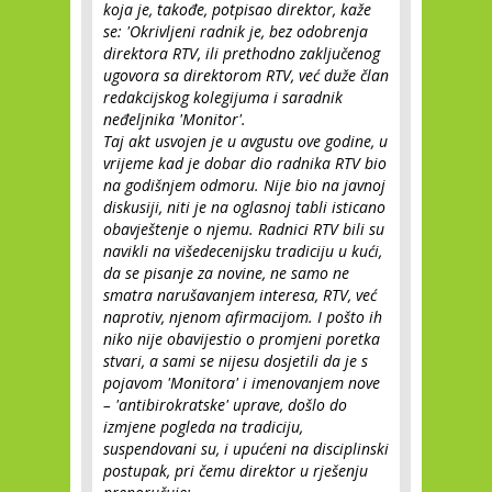
koja je, takođe, potpisao direktor, kaže
se: 'Okrivljeni radnik je, bez odobrenja
direktora RTV, ili prethodno zaključenog
ugovora sa direktorom RTV, već duže član
redakcijskog kolegijuma i saradnik
neđeljnika 'Monitor'.
Taj akt usvojen je u avgustu ove godine, u
vrijeme kad je dobar dio radnika RTV bio
na godišnjem odmoru. Nije bio na javnoj
diskusiji, niti je na oglasnoj tabli isticano
obavještenje o njemu. Radnici RTV bili su
navikli na višedecenijsku tradiciju u kući,
da se pisanje za novine, ne samo ne
smatra narušavanjem interesa, RTV, već
naprotiv, njenom afirmacijom. I pošto ih
niko nije obavijestio o promjeni poretka
stvari, a sami se nijesu dosjetili da je s
pojavom 'Monitora' i imenovanjem nove
– 'antibirokratske' uprave, došlo do
izmjene pogleda na tradiciju,
suspendovani su, i upućeni na disciplinski
postupak, pri čemu direktor u rješenju