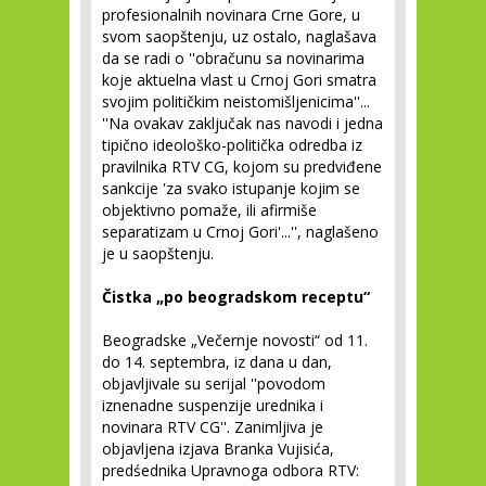
profesionalnih novinara Crne Gore, u
svom saopštenju, uz ostalo, naglašava
da se radi o ''obračunu sa novinarima
koje aktuelna vlast u Crnoj Gori smatra
svojim političkim neistomišljenicima''...
''Na ovakav zaključak nas navodi i jedna
tipično ideološko-politička odredba iz
pravilnika RTV CG, kojom su predviđene
sankcije 'za svako istupanje kojim se
objektivno pomaže, ili afirmiše
separatizam u Crnoj Gori'...'', naglašeno
je u saopštenju.
Čistka „po beogradskom receptu“
Beogradske „Večernje novosti“ od 11.
do 14. septembra, iz dana u dan,
objavljivale su serijal ''povodom
iznenadne suspenzije urednika i
novinara RTV CG''. Zanimljiva je
objavljena izjava Branka Vujisića,
predśednika Upravnoga odbora RTV: