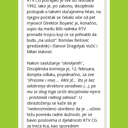
RTV CG potrajalo je sve do februara
1992. Iako je, po zakonu, disciplinski
postupak u takvim slučajevima hitan, na
njegov početak se čekalo više od pet
mjeseci! Direktor Bojanić je, konačno,
uspio da među 800 radnika RTV
pronađe trojicu koji će se prihvatiti da
budu „na usluzi“: Borislav Bešović
(predśednik) i članovi Dragoljub Vučić i
Milan Vuković.
Nakon saslušanja ''okrivljenih'',
Disciplinska komisija je, 12. februara,
donijela odluku, pojedinačno, za sve:
''
(Prezime i ime) ... KRIV JE... što je bez
odobrenja direktora sarađivao (...), pa
mu se zbog toga izriče disciplinska mjera
- prestanak radnog odnosa
''. U
obrazloženju se kaže da je
''nedvosmisleno utvrđeno da je ... učinio
težu povredu radne dužnosti, jer se
bavio poslovima iz djelatnosti RTV CG
za treća lica, kao sporednim