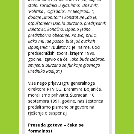
stalni saradnici u glasilima: 'Dnevnik',
'Politika', 'Ogledalo', TV Beograd...“,
dodaje „Monitor“ i konstatuje „da je,
otpuštanjem Danila Burzana, predsjednik
Bulatović, konačno, ispunio jedno
predizborno obećanje. Po svoj prilici,
kako mu ide posao, biće još ovakvih
ispunjenja." (
Bulatović je, naime, uoči
predśedničkih izbora, krajem 1990.
godine, izjavio da će
, „ako bude izabran,
smijeniti Burzana sa funkcije glavnoga
urednika Radija“.)
Više nego prljavu igru generalnoga
direktora RTV CG, Branimira Bojanića,
morali smo prihvatiti. Śutradan, 10.
septembra 1991. godine, nas šestorica
predali smo pismene prigovore na
rješenja o suspenziji.
Presuda gotova – čeka se
formalnost