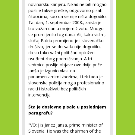
novinarsku karijeru. Nikad ne bih mogao
poslije takve greške, odgovorno pisati
čitaocima, kao da se nije ništa dogodilo.
Taj dan, 1. septembar 2008., zaista je
bio važan dan u mojem životu. Mnogo
se promijenilo tog dana. Ali, kako vidim,
slučaj Patria promijeno je i slovenačko
društvo, jer se do sada nije dogodilo,
da su tako važni političari optuženi i
osuđeni zbog podmićivanja. A tri
sedmice poslije objave ove dvije priče
Janša je izgubio vlast na
parlamentarnim izborima, i tek tada je
slovenska policija mogla profesionalno
raditi i istraživati bez političkih
intervencija.
Šta je doslovno pisalo u poslednjem
paragrafu?
"VO: J is Janez Jansa, prime minister of
Slovenia. He was the chairman of the