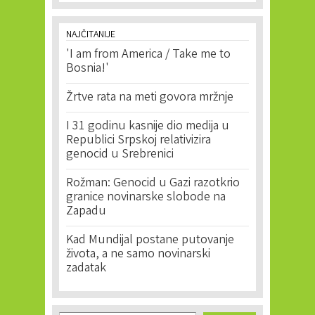
NAJČITANIJE
'I am from America / Take me to
Bosnia!'
Žrtve rata na meti govora mržnje
I 31 godinu kasnije dio medija u
Republici Srpskoj relativizira
genocid u Srebrenici
Rožman: Genocid u Gazi razotkrio
granice novinarske slobode na
Zapadu
Kad Mundijal postane putovanje
života, a ne samo novinarski
zadatak