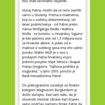
nisu znali racionalno objasniti.
Slučaj Patria, mislim da se neće završiti
samo u Sloveniji. Prema e-mailovima,
koji su u sudskoj dokumentaciji, isti
lanac podmićivanja - od Patrie preko
Hansa Wolfganga Riedla i Waltera
Wolfa - se koristio i u Hrvatskoj. Sigurno
je bilo plaćeno više od 1,5 milijuna eura
za hrvatske aktere. A jedan od e-
mailova iz sudskog spisa ima vrlo važno
poruku. Walter Wolf je u vezi s
prodajom Patria hrvatskoj vojsci
jednom posjetio Stipe Mesića i dvaput
Franju Gregurića. "Njihova podrška je
osigurana," u ljeto 2005. poručio je
Riedl menadžerima Patrie.
Do prekogranične suradnje sa finskim
kolegom Magnusom Berglundom je
došlo slučajno. Kad sam vidio, da je
slovenski ministar obrane Karl Erjavec
javno podržao namjeru finske Patrie da