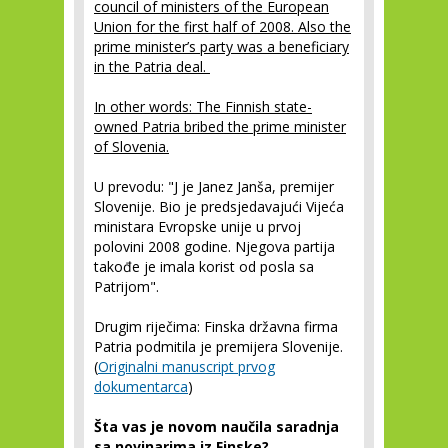
council of ministers of the European
Union for the first half of 2008. Also the
prime minister’s party was a beneficiary
in the Patria deal.
In other words: The Finnish state-
owned Patria bribed the prime minister
of Slovenia.
U prevodu: "J je Janez Janša, premijer
Slovenije. Bio je predsjedavajući Vijeća
ministara Evropske unije u prvoj
polovini 2008 godine. Njegova partija
takođe je imala korist od posla sa
Patrijom".
Drugim riječima: Finska državna firma
Patria podmitila je premijera Slovenije.
(
Originalni manuscript prvog
dokumentarca
)
Šta vas je novom naučila saradnja
sa novinarima iz Finske?