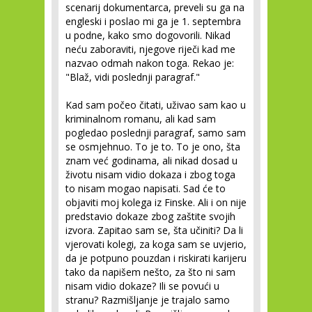
scenarij dokumentarca, preveli su ga na
engleski i poslao mi ga je 1. septembra
u podne, kako smo dogovorili. Nikad
neću zaboraviti, njegove riječi kad me
nazvao odmah nakon toga. Rekao je:
"Blaž, vidi poslednji paragraf."
Kad sam počeo čitati, uživao sam kao u
kriminalnom romanu, ali kad sam
pogledao poslednji paragraf, samo sam
se osmjehnuo. To je to. To je ono, šta
znam već godinama, ali nikad dosad u
životu nisam vidio dokaza i zbog toga
to nisam mogao napisati. Sad će to
objaviti moj kolega iz Finske. Ali i on nije
predstavio dokaze zbog zaštite svojih
izvora. Zapitao sam se, šta učiniti? Da li
vjerovati kolegi, za koga sam se uvjerio,
da je potpuno pouzdan i riskirati karijeru
tako da napišem nešto, za što ni sam
nisam vidio dokaze? Ili se povući u
stranu? Razmišljanje je trajalo samo