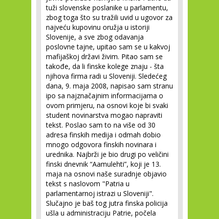
tuži slovenske poslanike u parlamentu,
zbog toga što su tražili uvid u ugovor za
najveću kupovinu oružja u istoriji
Slovenije, a sve zbog odavanja
poslovne tajne, upitao sam se u kakvoj
mafijaškoj državi živim. Pitao sam se
takođe, da li finske kolege znaju - šta
njihova firma radi u Sloveniji. Sledećeg
dana, 9. maja 2008, napisao sam stranu
ipo sa najznačajnim informacijama o
ovom primjeru, na osnovi koje bi svaki
student novinarstva mogao napraviti
tekst. Poslao sam to na više od 30
adresa finskih medija i odmah dobio
mnogo odgovora finskih novinara i
urednika. Najbrži je bio drugi po veličini
finski dnevnik “Aamulehti”, koji je 13.
maja na osnovi naše suradnje objavio
tekst s naslovom "Patria u
parlamentarnoj istrazi u Sloveniji".
Slučajno je baš tog jutra finska policija
ušla u administraciju Patrie, počela