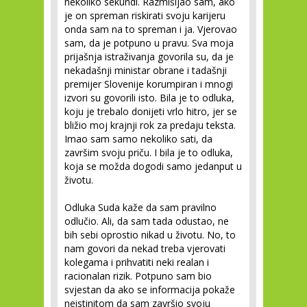
nekoliko sekundi. Razmišljao sam, ako
je on spreman riskirati svoju karijeru
onda sam na to spreman i ja. Vjerovao
sam, da je potpuno u pravu. Sva moja
prijašnja istraživanja govorila su, da je
nekadašnji ministar obrane i tadašnji
premijer Slovenije korumpiran i mnogi
izvori su govorili isto. Bila je to odluka,
koju je trebalo donijeti vrlo hitro, jer se
bližio moj krajnji rok za predaju teksta.
Imao sam samo nekoliko sati, da
završim svoju priču. I bila je to odluka,
koja se možda dogodi samo jedanput u
životu.
Odluka Suda kaže da sam pravilno
odlučio. Ali, da sam tada odustao, ne
bih sebi oprostio nikad u životu. No, to
nam govori da nekad treba vjerovati
kolegama i prihvatiti neki realan i
racionalan rizik. Potpuno sam bio
svjestan da ako se informacija pokaže
neistinitom da sam završio svoju