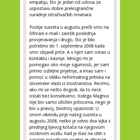
empatiju, što je jedan od uslova za
uspostavu dobre prekogranične
suradnje istraživačkih novinara.
Poslije susreta u augustu prešli smo na
šifrirani e-mail i završili poslednja
provjeravanja i drugo, što je bilo
potrebno do 1. septembra 2008 kada
smo objavili priče. A s njim sam ostao u
kontaktu i kasnije. Mnogo mi je
pomogao oko moje sigurnosti, jer sam
primio ozbiljne prijetnje, a imao sam i
pomoć u obliku neformalnog pritiska na
slovenske vlasti iz inostranstva. Recimo,
ako mi se nešto dogodi, da to neće
ostati bez konsekvenci. Kolega Magnus
nije bio samo izložen pritiscima, nego je
bio u pravoj, životnoj opasnosti. U
onom vikendu prije našeg susreta u
augustu 2008, netko je odvio dva vijka s
prednjeg lijevog kotača na njegovom
osobnom vozilu. Kad je išao na izlet s
svojom porodicom osjetio je vibracije,