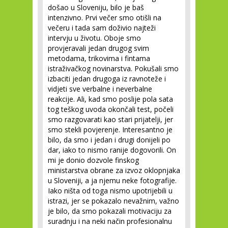
došao u Sloveniju, bilo je baš
intenzivno. Prvi večer smo otišli na
večeru i tada sam doživio najteži
intervju u životu. Oboje smo
provjeravali jedan drugog svim
metodama, trikovima i fintama
istraživačkog novinarstva. Pokušali smo
izbaciti jedan drugoga iz ravnoteže i
vidjeti sve verbalne i neverbalne
reakcije. Ali, kad smo poslije pola sata
tog teškog uvoda okončali test, počeli
smo razgovarati kao stari prijatelji, jer
smo stekli povjerenje. Interesantno je
bilo, da smo i jedan i drugi donijeli po
dar, iako to nismo ranije dogovorili. On
mi je donio dozvole finskog
ministarstva obrane za izvoz oklopnjaka
u Sloveniji, a ja njemu neke fotografije.
Iako ništa od toga nismo upotrijebili u
istrazi, jer se pokazalo nevažnim, važno
je bilo, da smo pokazali motivaciju za
suradnju i na neki način profesionalnu