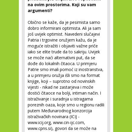
na ovim prostorima. Koji su vam
argumenti?
Obično se kaže, da je pesimista samo
dobro informirani optimista. Ali ja sam
još uvijek optimist. Navedeni slučajevi
Patria i trgovine oružjem kažu, da je
moguće istražiti i objaviti važne priče
iako se elite trude da to sakriju. Uvijek
se može naći alternativni put, da se
dođe do lokalnih čitaoca. U primjeru
Patrie smo imali pomoć iz inostranstva,
a u primjeru oružja išli smo na format
knjige, koji – suprotno od novinskih
vijesti - nikad ne zastarjeva i može
dostići čitaoce na bolji, intiman način. I
istraživanje i suradnja u istragama
poreznih oaza, koje smo u regionu radili
putem Međunarodnog konzorcija
istraživačkih novinara (ICIJ -
www.icij.org, www.cin-ijc.com,
www.cpns.si), govori da se može na