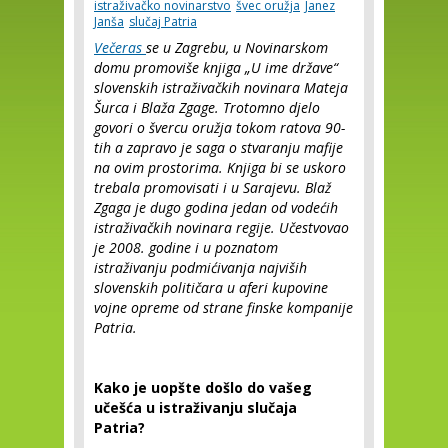
istraživačko novinarstvo
švec oružja
Janez
Janša
slučaj Patria
Večeras
se u Zagrebu, u Novinarskom
domu promoviše knjiga „U ime države“
slovenskih istraživačkih novinara Mateja
Šurca i Blaža Zgage. Trotomno djelo
govori o švercu oružja tokom ratova 90-
tih a zapravo je saga o stvaranju mafije
na ovim prostorima. Knjiga bi se uskoro
trebala promovisati i u Sarajevu. Blaž
Zgaga je dugo godina jedan od vodećih
istraživačkih novinara regije. Učestvovao
je 2008. godine i u poznatom
istraživanju podmićivanja najviših
slovenskih političara u aferi kupovine
vojne opreme od strane finske kompanije
Patria.
Kako je uopšte došlo do vašeg
učešća u istraživanju slučaja
Patria?