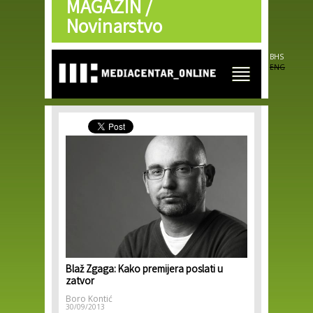
MAGAZIN /
Skip to
main
Novinarstvo
content
BHS
ENG
Blaž Zgaga: Kako premijera poslati u
zatvor
Boro Kontić
30/09/2013