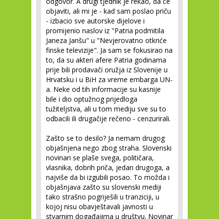
odgovor. A drugi tjednik je rekao, da će
objaviti, ali mi je - kad sam poslao priču
- izbacio sve autorske dijelove i
promijenio naslov iz "Patria podmitila
Janeza Janšu" u "Nevjerovatno otkriće
finske televizije". Ja sam se fokusirao na
to, da su akteri afere Patria godinama
prije bili prodavači oružja iz Slovenije u
Hrvatsku i u BiH za vreme embarga UN-
a. Neke od tih informacije su kasnije
bile i dio optužnog prijedloga
tužiteljstva, ali u tom mediju sve su to
odbacili ili drugačije rečeno - cenzurirali.
Zašto se to desilo? Ja nemam drugog
objašnjena nego zbog straha. Slovenski
novinari se plaše svega, političara,
vlasnika, dobrih priča, jedan drugoga, a
najviše da bi izgubili posao. To možda i
objašnjava zašto su slovenski mediji
tako strašno pogriješili u tranziciji, u
kojoj nisu obavještavali javnosti u
stvarnim događajima u društvu. Novinar