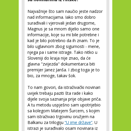
Najvažnije što sam naučio jeste nadzor
nad informacijama. Iako smo dobro
surađivali i vjerovali jedan drugome,
Magnus je sa mnom dijelio samo one
informacije, koje su mi bile potrebne i
kad je bilo potrebno da ih znam. To je
bilo uglavnom zbog sigurnosti - mene,
njega pa i same istrage. Tako nitko u
Sloveniji do kraja nije znao, da će
glavna "zvijezda" dokumentarca biti
premijer Janez Janša. I zbog toga je to
bio, za mnoge, takav šok.
To nam govori, da istraživački novinari
uvijek trebaju paziti šta rade i kako
dijele svoja saznanja prije objave priča.
A tu metodu uspješno sam upotrijebio
sa kolegom Matejem Šurcem, s kojim
sam istraživao trgovinu oružjem na
Balkanu za trilogiju
“U ime države”
. U
istrazi je surađivalo osam novinara iz