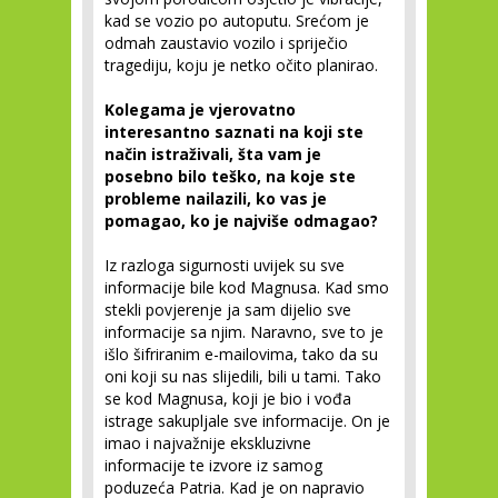
kad se vozio po autoputu. Srećom je
odmah zaustavio vozilo i spriječio
tragediju, koju je netko očito planirao.
Kolegama je vjerovatno
interesantno saznati na koji ste
način istraživali, šta vam je
posebno bilo teško, na koje ste
probleme nailazili, ko vas je
pomagao, ko je najviše odmagao?
Iz razloga sigurnosti uvijek su sve
informacije bile kod Magnusa. Kad smo
stekli povjerenje ja sam dijelio sve
informacije sa njim. Naravno, sve to je
išlo šifriranim e-mailovima, tako da su
oni koji su nas slijedili, bili u tami. Tako
se kod Magnusa, koji je bio i vođa
istrage sakupljale sve informacije. On je
imao i najvažnije ekskluzivne
informacije te izvore iz samog
poduzeća Patria. Kad je on napravio