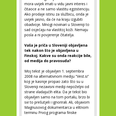
mora uvijek imati u vidu javni interes i
čitaoce a ne samo vlastitu egzistenciju.
Ako prodaje istinu za službicu, onda je
uvijek jasno, da će na kraju izgubiti
obadvoje. Mnogi novinari u Sloveniji to
sad osjećaju na vlastitoj koži. Nemaju
posla a ni povjerenje čitatelja.
Vaša je priča u Sloveniji objavljena
tek nakon što je objavljena u
Finskoj. Kakve su onda reakcije bile,
od medija do pravosuđa?
Moj tekst je objavljen 1. septembra
2008 na alternativnom mediju “Vest.si”
koji je kasnije propao zato što su u
Sloveniji nezavisni mediji nepoželjni od
strane vladajućih elita. Da je tekst bio
objavljen samo na tom portalu, brzo bi
svi to prešutjeli i ignorirali. Ali, objavom
Magnusovog dokumentarca u elitnom
terminu Prvog programa finske