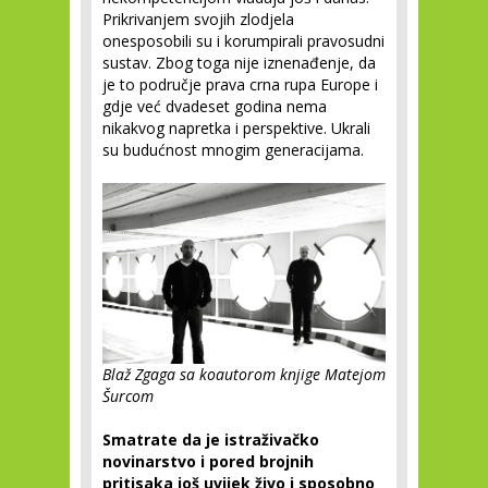
Prikrivanjem svojih zlodjela
onesposobili su i korumpirali pravosudni
sustav. Zbog toga nije iznenađenje, da
je to područje prava crna rupa Europe i
gdje već dvadeset godina nema
nikakvog napretka i perspektive. Ukrali
su budućnost mnogim generacijama.
Blaž Zgaga sa koautorom knjige Matejom
Šurcom
Smatrate da je istraživačko
novinarstvo i pored brojnih
pritisaka još uvijek živo i sposobno