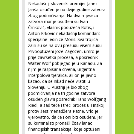
Nekadašnji slovenski premijer Janez
Janša osuđen je na dvije godine zatvora
zbog podmićivanja. Na dva mjeseca
zatvora manje osuđeni su Ivan
Črnkovič, vlasnik poduzeća Rotis, i
Anton Krkovič nekadašnji komandant
specijalne jedinice Moris. Sva trojica
žalili su se na ovu presudu višem sudu.
Prvooptuženi Jože Zagožen, umro je
prije završetka procesa, a posrednik
Walter Wolf pobjegao je u Kanadu. Za
njim je raspisana crvena, urgentna
Interpolova tjeralica, ali on je javno
kazao, da se nikad neće vratiti u
Sloveniju. U Austriji je bio zbog
podmićivanja na tri godine zatvora
osuđen glavni posrednik Hans Wolfgang
Riedl, a sad teče i treći proces u Finskoj
protiv šest menadžera Patrie. Vrlo je
vjerovatno, da će i oni biti osuđeni, jer
su kriminalisti pronašli čitav lanac
financijskih transakcija, koje optuženi