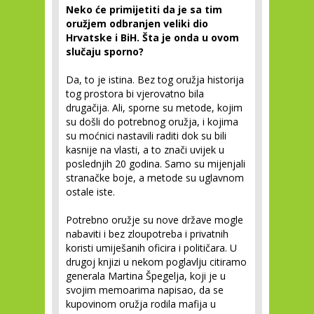
Neko će primijetiti da je sa tim
oružjem odbranjen veliki dio
Hrvatske i BiH. Šta je onda u ovom
slučaju sporno?
Da, to je istina. Bez tog oružja historija
tog prostora bi vjerovatno bila
drugačija. Ali, sporne su metode, kojim
su došli do potrebnog oružja, i kojima
su moćnici nastavili raditi dok su bili
kasnije na vlasti, a to znači uvijek u
poslednjih 20 godina. Samo su mijenjali
stranačke boje, a metode su uglavnom
ostale iste.
Potrebno oružje su nove države mogle
nabaviti i bez zloupotreba i privatnih
koristi umiješanih oficira i političara. U
drugoj knjizi u nekom poglavlju citiramo
generala Martina Špegelja, koji je u
svojim memoarima napisao, da se
kupovinom oružja rodila mafija u