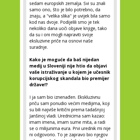
sedam europskih zemalja. Svi su znali
samo ono, što je bilo potrebno, da
znaju, a "velika slika" je uvijek bila samo
kod nas dvoje. Podijelili smo je tek
nekoliko dana uoči objave knjige, tako
da su i oni mogli napraviti svoje
eksluzivne priče na osnovi naše
suradnje.
Kako je moguće da baš nijedan
medij u Sloveniji nije htio da objavi
vaše istraživanje u kojem je učesnik
korupcijskog skandala bio premijer
države!?
I ja sam bio iznenađen. Ekskluzivnu
priču sam ponudio većim medijima, koji
su bili najviše kritični prema tadašnjoj
Janšinoj vladi. Urednicima sam kazao:
imam imena, imam sume mita, a radi
se o milijunima eura. Prvi urednik mi nije
ni odgovorio. To je zapravo bio njegov