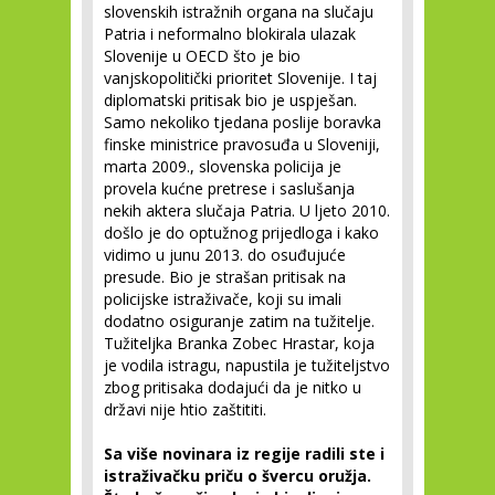
slovenskih istražnih organa na slučaju
Patria i neformalno blokirala ulazak
Slovenije u OECD što je bio
vanjskopolitički prioritet Slovenije. I taj
diplomatski pritisak bio je uspješan.
Samo nekoliko tjedana poslije boravka
finske ministrice pravosuđa u Sloveniji,
marta 2009., slovenska policija je
provela kućne pretrese i saslušanja
nekih aktera slučaja Patria. U ljeto 2010.
došlo je do optužnog prijedloga i kako
vidimo u junu 2013. do osuđujuće
presude. Bio je strašan pritisak na
policijske istraživače, koji su imali
dodatno osiguranje zatim na tužitelje.
Tužiteljka Branka Zobec Hrastar, koja
je vodila istragu, napustila je tužiteljstvo
zbog pritisaka dodajući da je nitko u
državi nije htio zaštititi.
Sa više novinara iz regije radili ste i
istraživačku priču o švercu oružja.