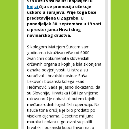
Šta kažu vaši nalazi objavljeni u
knjizi
čija se promocija očekuje
uskoro u Sarajevu. Prije toga biće
predstavljena u Zagrebu. U
ponedjeljak 30. septembra u 19 sati
u prostorijama Hrvatskog
novinarskog društva.
S kolegom Matejem Šurcem sam
godinama istraživao više od 6000
zvaničnih dokumenata slovenskih
državnih organa s kojih je bila sklonjena
oznaka povjerljivosti. U istrazi su
surađivali i hrvatski novinar Saša
Leković i bosanski kolega Esad
Hećimović. Sada je jasno dokazano, da
su Slovenija, Hrvatska i BiH za vrijeme
ratova oružje nabavljali putem tajnih
međunarodnih logističkih operacija. Na
tisuće tona oružja je bilo prodato po
visokim cijenama. Desetine milijuna
maraka i dolara u gotovini su platili
hrvatski i bosanski kupci lihvarima, a