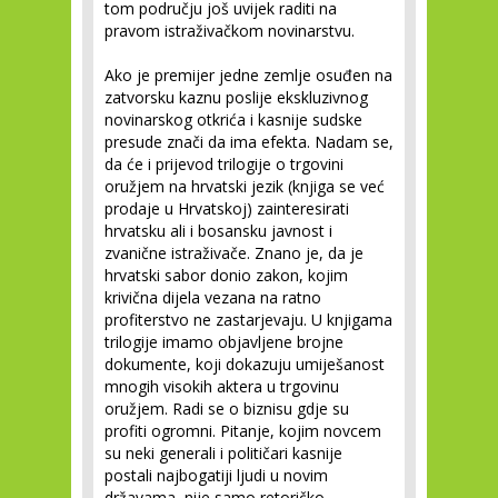
tom području još uvijek raditi na
pravom istraživačkom novinarstvu.
Ako je premijer jedne zemlje osuđen na
zatvorsku kaznu poslije ekskluzivnog
novinarskog otkrića i kasnije sudske
presude znači da ima efekta. Nadam se,
da će i prijevod trilogije o trgovini
oružjem na hrvatski jezik (knjiga se već
prodaje u Hrvatskoj) zainteresirati
hrvatsku ali i bosansku javnost i
zvanične istraživače. Znano je, da je
hrvatski sabor donio zakon, kojim
krivična dijela vezana na ratno
profiterstvo ne zastarjevaju. U knjigama
trilogije imamo objavljene brojne
dokumente, koji dokazuju umiješanost
mnogih visokih aktera u trgovinu
oružjem. Radi se o biznisu gdje su
profiti ogromni. Pitanje, kojim novcem
su neki generali i političari kasnije
postali najbogatiji ljudi u novim
državama, nije samo retoričko.