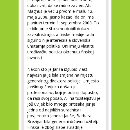
dokazivali, da se radi o zavjeri. Ali,
Magnus je već u prvom e-mailu 12.
maja 2008, jasno kazao, da on ima
planiran termin 1. septembra 2008. To
je bilo prije što smo dobili dokaze i
završili istragu, a finske medije tada
sigurno nije interesirala slovenska
unutarnja politika. Oni imaju vlastitu
uređivačku politiku okrenutu finskoj
javnosti
Nakon što je Janša izgubio vlast,
najvažnija je bila smjena na mjestu
generalnog direktora policije. Umjesto
Janšinog čovjeka došao je
profesionalac, koji je policiji dopustio,
da radi svoj posao. Ali na tužiteljstvu je
još uvijek bilo mnogo pritisaka jer je
jedna od najbližih suradnica i
povjerenica Janeza Janše, Barbara
Brezigar bila generalni državni tužitelj.
Finska je zbog slabe suradnje