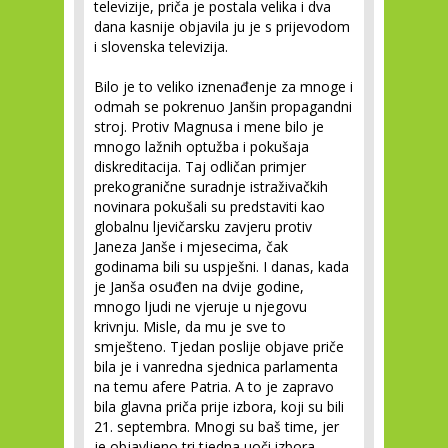
televizije, priča je postala velika i dva
dana kasnije objavila ju je s prijevodom
i slovenska televizija.
Bilo je to veliko iznenađenje za mnoge i
odmah se pokrenuo Janšin propagandni
stroj. Protiv Magnusa i mene bilo je
mnogo lažnih optužba i pokušaja
diskreditacija. Taj odličan primjer
prekogranične suradnje istraživačkih
novinara pokušali su predstaviti kao
globalnu ljevičarsku zavjeru protiv
Janeza Janše i mjesecima, čak
godinama bili su uspješni. I danas, kada
je Janša osuđen na dvije godine,
mnogo ljudi ne vjeruje u njegovu
krivnju. Misle, da mu je sve to
smješteno. Tjedan poslije objave priče
bila je i vanredna sjednica parlamenta
na temu afere Patria. A to je zapravo
bila glavna priča prije izbora, koji su bili
21. septembra. Mnogi su baš time, jer
je objavljeno tri tjedna uoči izbora,