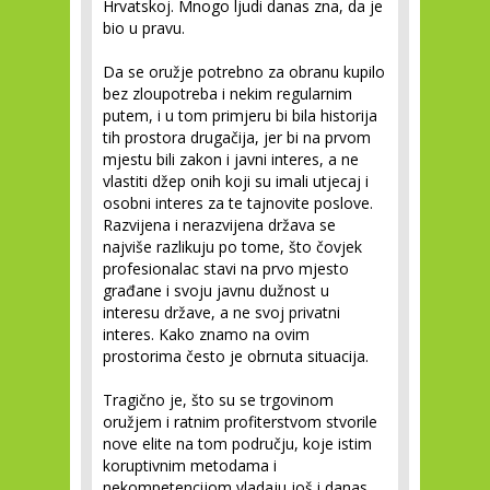
Hrvatskoj. Mnogo ljudi danas zna, da je
bio u pravu.
Da se oružje potrebno za obranu kupilo
bez zloupotreba i nekim regularnim
putem, i u tom primjeru bi bila historija
tih prostora drugačija, jer bi na prvom
mjestu bili zakon i javni interes, a ne
vlastiti džep onih koji su imali utjecaj i
osobni interes za te tajnovite poslove.
Razvijena i nerazvijena država se
najviše razlikuju po tome, što čovjek
profesionalac stavi na prvo mjesto
građane i svoju javnu dužnost u
interesu države, a ne svoj privatni
interes. Kako znamo na ovim
prostorima često je obrnuta situacija.
Tragično je, što su se trgovinom
oružjem i ratnim profiterstvom stvorile
nove elite na tom području, koje istim
koruptivnim metodama i
nekompetencijom vladaju još i danas.