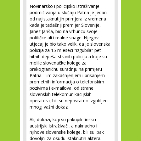
Novinarsko i policijsko istraživanje
podmićivanja u slučaju Patria je jedan
od najistaknutijih primjera iz vremena
kada je tadašnji premijer Slovenije,
Janez Janša, bio na vrhuncu svoje
političke ali i realne snage. Njegov
utjecaj je bio tako velik, da je slovenska
policija za 15 mjeseci "izgubila" pet
hitnih depeša stranih policija a koje su
molile slovenačke kolege za
prekograničnu suradnju na primjeru
Patria. Tim zakašnjenjem i brisanjem
prometnih informacija o telefonskim
pozivima i e-mailova, od strane
slovenskih telekomunikacijskih
operatera, bili su nepovratno izgubljeni
mnogi važni dokazi.
Ali, dokazi, koji su prikupili finski i
austrijski istraživači, a naknadno i
njihove slovenske kolege, bili su ipak
dovoljni za osudu istaknutih aktera.