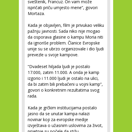
sveštenik, Francuz. On vam može
ispričati priču umjesto mene”, govori
Mortaza.
Kada je objavljen, film je privukao veliku
pažnju javnosti. Sada niko nije mogao
da osporava glasine o kampu Moria niti
da ignoriše problem. Članice Evropske
unije su se ubrzo organizovale i dio ljudi
prevezle u svoje kampove.
“Dvadeset hiljada ljudi je postalo
17.000, zatim 11.000. A onda je kamp
izgorio i 11.000 ljudi je ostalo na ulici,
da bi zatim bili prebačeni u vojni kamp”,
govori o konkretnim rezultatima svog
rada.
Kada je grčkim institucijama postalo
jasno da se unutar kampa nalazi
novinar koji za evropske medije
izvještava o užasnim uslovima za život,
prijetnje su počele da stižu.