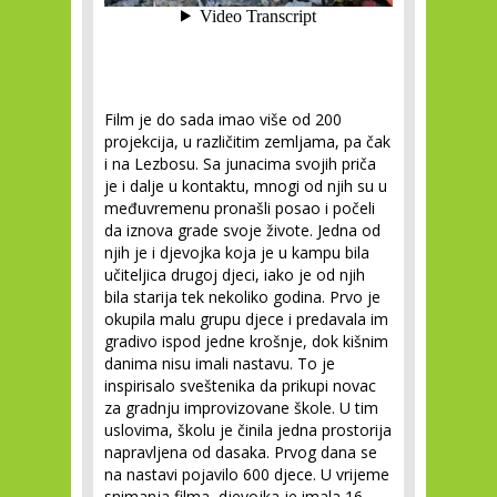
Film je do sada imao više od 200
projekcija, u različitim zemljama, pa čak
i na Lezbosu. Sa junacima svojih priča
je i dalje u kontaktu, mnogi od njih su u
međuvremenu pronašli posao i počeli
da iznova grade svoje živote. Jedna od
njih je i djevojka koja je u kampu bila
učiteljica drugoj djeci, iako je od njih
bila starija tek nekoliko godina. Prvo je
okupila malu grupu djece i predavala im
gradivo ispod jedne krošnje, dok kišnim
danima nisu imali nastavu. To je
inspirisalo sveštenika da prikupi novac
za gradnju improvizovane škole. U tim
uslovima, školu je činila jedna prostorija
napravljena od dasaka. Prvog dana se
na nastavi pojavilo 600 djece. U vrijeme
snimanja filma, djevojka je imala 16