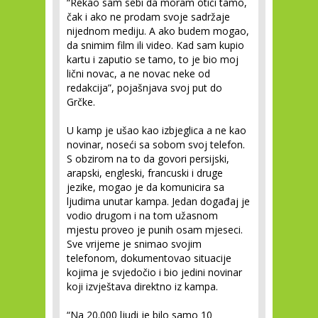
“Rekao sam sebi da moram otići tamo,
čak i ako ne prodam svoje sadržaje
nijednom mediju. A ako budem mogao,
da snimim film ili video. Kad sam kupio
kartu i zaputio se tamo, to je bio moj
lični novac, a ne novac neke od
redakcija”, pojašnjava svoj put do
Grčke.
U kamp je ušao kao izbjeglica a ne kao
novinar, noseći sa sobom svoj telefon.
S obzirom na to da govori persijski,
arapski, engleski, francuski i druge
jezike, mogao je da komunicira sa
ljudima unutar kampa. Jedan događaj je
vodio drugom i na tom užasnom
mjestu proveo je punih osam mjeseci.
Sve vrijeme je snimao svojim
telefonom, dokumentovao situacije
kojima je svjedočio i bio jedini novinar
koji izvještava direktno iz kampa.
“Na 20.000 ljudi je bilo samo 10