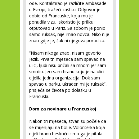
ode. Kontaktirao je različite ambasade
u Evropi, tražeći zaštitu. Odgovor je
dobio od Francuske, koja mu je
ponudila vizu. Iskoristio je priliku i
otputovao u Pariz. Sa sobom je ponio
samo ruksak, nije imao novca. Niko nije
znao gdje je, čak ni njegova porodica.
“Nisam nikoga znao, nisam govorio
jezik. Prva tri mjeseca sam spavao na
ulici, ljudi nisu pričali sa mnom jer sam
smrdio. Jeo sam hranu koju je na ulici
dijelila jedna organizacija. Dok sam
spavao u parku, ukraden mi je ruksak”,
prisjeća se života po dolasku u
Francusku.
Dom za novinare u Francuskoj
Nakon tri mjeseca, stvari su počele da
se mijenjaju na bolje. Volonterka koja
dijeli hranu beskućnicima ga je pitala