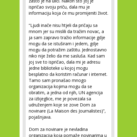
zašto je na ulici. Nakon što joj je
ispričao svoju priču, dala mu je
informaciju koja će mu promijeniti život.
“Ljudi inače nisu htjeli da pričaju sa
mnom jer su mislili da tražim novac, a
ja sam zapravo tražio informacije gdje
mogu da se istuširam i jedem, gdje
mogu da potražim zaštitu. Jednostavno
niko nije želio da me sasluša. Kad sam
joj sve to ispričao, dala mi je adresu
jedne biblioteke u kojoj mogu
besplatno da koristim računar i internet.
Tamo sam pronašao mnogo
organizacija kojima mogu da se
obratim, a jedna od njih, UN agencija
za izbjeglice, me je povezala sa
udruženjem koje se zove Dom za
novinare (La Maison des Journalistes)”,
pojašnjava.
Dom za novinare je nevladina
organizacija koja pomaže novinarima u