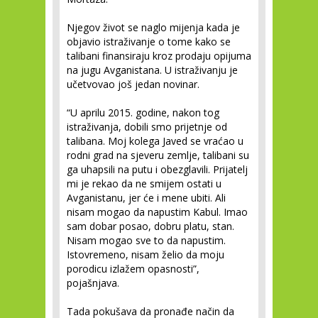
Njegov život se naglo mijenja kada je
objavio istraživanje o tome kako se
talibani finansiraju kroz prodaju opijuma
na jugu Avganistana. U istraživanju je
učetvovao još jedan novinar.
“U aprilu 2015. godine, nakon tog
istraživanja, dobili smo prijetnje od
talibana. Moj kolega Javed se vraćao u
rodni grad na sjeveru zemlje, talibani su
ga uhapsili na putu i obezglavili. Prijatelj
mi je rekao da ne smijem ostati u
Avganistanu, jer će i mene ubiti. Ali
nisam mogao da napustim Kabul. Imao
sam dobar posao, dobru platu, stan.
Nisam mogao sve to da napustim.
Istovremeno, nisam želio da moju
porodicu izlažem opasnosti”,
pojašnjava.
Tada pokušava da pronađe način da