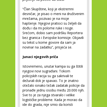
“Član Skupštine, koji je ekstremni
desničar, je pisao o meni na društvenim
mrežama, pozivao je na moje
hapšenje. Njegovi pratioci su željeli da
dođu i da mi polome ruke i noge.
Srećom, dobio sam podršku Reportera
bez granica i Evropske komisije. Objavili
su tekst u kome govore da sam ja
novinar na zadatku”, prisjeća se.
Junaci njegovih priča
Istovremeno, unutar kampa su ga štitili
njegovi novi sugrađani. Tokom
policijskih racija su ga sakrivali te
dežurali dok je spavao. To je znatno
otežalo ionako težak zadatak policije da
pronađe jednu osobu među 20.000 njih.
Sve to je za njega stvaralo i velike
logističke probleme. Kada je morao da
ide do grada, nije smio da koristi