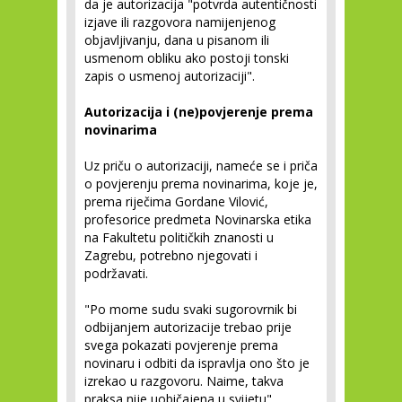
da je autorizacija "potvrda autentičnosti
izjave ili razgovora namijenjenog
objavljivanju, dana u pisanom ili
usmenom obliku ako postoji tonski
zapis o usmenoj autorizaciji".
Autorizacija i (ne)povjerenje prema
novinarima
Uz priču o autorizaciji, nameće se i priča
o povjerenju prema novinarima, koje je,
prema riječima Gordane Vilović,
profesorice predmeta Novinarska etika
na Fakultetu političkih znanosti u
Zagrebu, potrebno njegovati i
podržavati.
"Po mome sudu svaki sugorovrnik bi
odbijanjem autorizacije trebao prije
svega pokazati povjerenje prema
novinaru i odbiti da ispravlja ono što je
izrekao u razgovoru. Naime, takva
praksa nije uobičajena u svijetu".