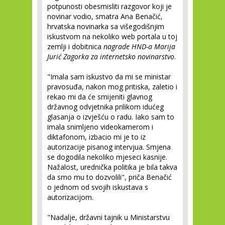
potpunosti obesmisliti razgovor koji je
novinar vodio, smatra Ana Benačić,
hrvatska novinarka sa višegodišnjim
iskustvom na nekoliko web portala u toj
zemlji i dobitnica
nagrade HND-a
Marija
Jurić Zagorka za internetsko novinarstvo
.
"Imala sam iskustvo da mi se ministar
pravosuđa, nakon mog pritiska, zaletio i
rekao mi da će smijeniti glavnog
državnog odvjetnika prilikom idućeg
glasanja o izvješću o radu. Iako sam to
imala snimljeno videokamerom i
diktafonom, izbacio mi je to iz
autorizacije pisanog intervjua. Smjena
se dogodila nekoliko mjeseci kasnije.
Nažalost, urednička politika je bila takva
da smo mu to dozvolili", priča Benačić
o jednom od svojih iskustava s
autorizacijom.
"Nadalje, državni tajnik u Ministarstvu