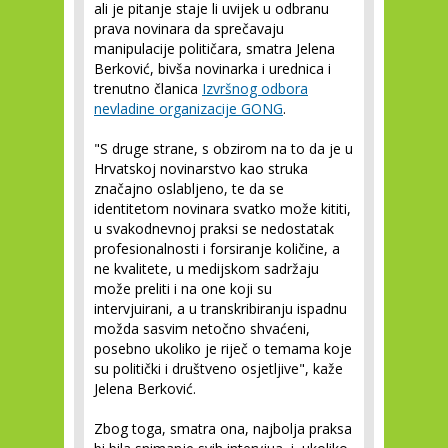
ali je pitanje staje li uvijek u odbranu
prava novinara da sprečavaju
manipulacije političara, smatra Jelena
Berković, bivša novinarka i urednica i
trenutno članica
Izvršnog odbora
nevladine organizacije GONG
.
"S druge strane, s obzirom na to da je u
Hrvatskoj novinarstvo kao struka
značajno oslabljeno, te da se
identitetom novinara svatko može kititi,
u svakodnevnoj praksi se nedostatak
profesionalnosti i forsiranje količine, a
ne kvalitete, u medijskom sadržaju
može preliti i na one koji su
intervjuirani, a u transkribiranju ispadnu
možda sasvim netočno shvaćeni,
posebno ukoliko je riječ o temama koje
su politički i društveno osjetljive", kaže
Jelena Berković.
Zbog toga, smatra ona, najbolja praksa