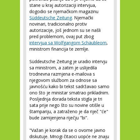
stane u kraj autorizaciji intervjua,
dogodio se njemačkom magazinu
Süddeutsche Zeitung
. Njemački
novinari, tradicionalno protiv
autorizacije, još jednom su se našli
pred problemom, ovaj put zbog
intervjua sa Wolfgangom Schäubleom
,
ministrom financija te zemlje.
Süddeutsche Zeitung je uradio intervju
sa ministrom, a zatim je uslijedila
trodnevna razmjena e-mailova s
njegovom službom za odnose sa
javnošću kako bi tekst sadržavao samo
ono što je ministar smatrao prikladnim.
Posljednja dorada teksta stigla je tri
sata prije nego što su novine otišle u
štampariju, a zatraženo je da riječ "će"
bude zamijenjena riječju "bi".
"Važan je korak da se o ovome javno
diskutuje. Mnogi čitaoci uopće ne znaju