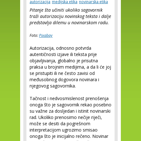
autorizacija
medijska etika
novinarska etika
Pitanje šta učiniti ukoliko sagovornik
traži autorizaciju novinskog teksta i dalje
predstavlja dilemu u novinarskom radu.
Foto:
Pixabay
Autorizacija, odnosno potvrda
autentičnosti izjave ili teksta prije
objavljivanja, globalno je prisutna
praksa u brojnim medijima, a da li će joj
se pristupiti ili ne često zavisi od
međusobnog dogovora novinara i
njegovog sagovornika.
Tačnost i nedvosmislenost prenošenja
onoga što je sagovornik rekao posebno
su važne za dosljedan i istinit novinarski
rad. Ukoliko prenosimo nečije riječi,
može se desiti da pogrešnom
interpretacijom ugrozimo smisao
onoga što je inicijalno rečeno. Novinar