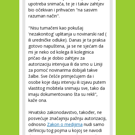
upotreba snimača, te je i takav zahtjev
bio očekivan i prihvaćen "na sasvim
razuman način".
"Nisu tumačeni kao pokušaj
'nezakonitog' uplitanja u novinarski rad (
ili uredničke odluke). Danas je ta praksa
gotovo napuštena, ja se ne sjećam da
mi je neko od kolega ili koleginica
pričao da je dobio zahtjev za
autorizaciju intervjua ili da smo u Liniji
za pomoć novinarima dobijali takve
žalbe. Sve češće primjećujem da i
osobe koje daju intervju ili izjavu putem
vlastitog mobitela snimaju sve, tako da
imaju dokumentovano šta su rekli",
kaže ona.
Hrvatsko zakonodavstvo, također, ne
posvećuje značajniju pažnju autorizaciji,
odnosno
Zakon o medijima
nudi samo
definiciju tog pojma u kojoj se navodi