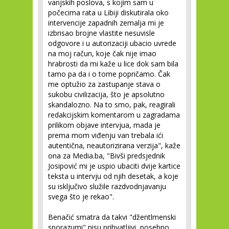
vanjskih poslova, s kojim sam u
počecima rata u Libiji diskutirala oko
intervencije zapadnih zemalja mi je
izbrisao brojne vlastite nesuvisle
odgovore i u autorizaciji ubacio uvrede
na moj račun, koje čak nije imao
hrabrosti da mi kaže u lice dok sam bila
tamo pa da i o tome popričamo. Čak
me optužio za zastupanje stava o
sukobu civilizacija, što je apsolutno
skandalozno. Na to smo, pak, reagirali
redakcijskim komentarom u zagradama
prilikom objave intervjua, mada je
prema mom viđenju van trebala ići
autentična, neautorizirana verzija", kaže
ona za Media.ba, "Bivši predsjednik
Josipović mi je uspio ubaciti dvije kartice
teksta u intervju od njih desetak, a koje
su isključivo služile razdvodnjavanju
svega što je rekao".
Benačić smatra da takvi "džentlmenski
sporazumi" nisu prihvatljivi, posebno