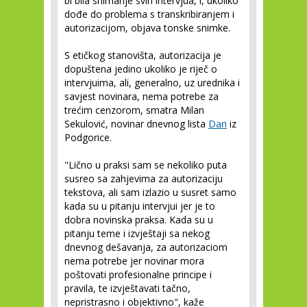
bi bila snimanje svih intervjua, i, ukoliko
dođe do problema s transkribiranjem i
autorizacijom, objava tonske snimke.
S etičkog stanovišta, autorizacija je
dopuštena jedino ukoliko je riječ o
intervjuima, ali, generalno, uz urednika i
savjest novinara, nema potrebe za
trećim cenzorom, smatra Milan
Sekulović, novinar dnevnog lista
Dan
iz
Podgorice.
"Lično u praksi sam se nekoliko puta
susreo sa zahjevima za autorizaciju
tekstova, ali sam izlazio u susret samo
kada su u pitanju intervjui jer je to
dobra novinska praksa. Kada su u
pitanju teme i izvještaji sa nekog
dnevnog dešavanja, za autorizaciom
nema potrebe jer novinar mora
poštovati profesionalne principe i
pravila, te izvještavati tačno,
nepristrasno i objektivno", kaže