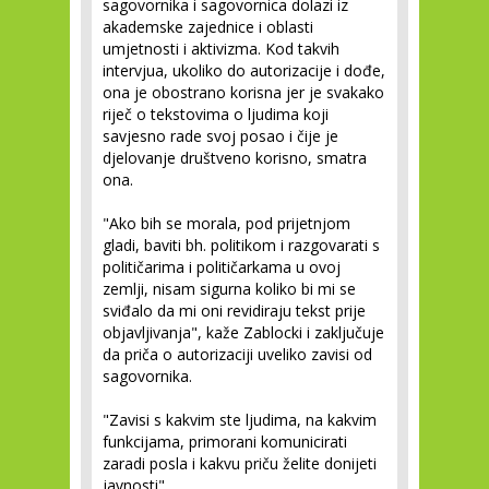
sagovornika i sagovornica dolazi iz
akademske zajednice i oblasti
umjetnosti i aktivizma. Kod takvih
intervjua, ukoliko do autorizacije i dođe,
ona je obostrano korisna jer je svakako
riječ o tekstovima o ljudima koji
savjesno rade svoj posao i čije je
djelovanje društveno korisno, smatra
ona.
"Ako bih se morala, pod prijetnjom
gladi, baviti bh. politikom i razgovarati s
političarima i političarkama u ovoj
zemlji, nisam sigurna koliko bi mi se
sviđalo da mi oni revidiraju tekst prije
objavljivanja", kaže Zablocki i zaključuje
da priča o autorizaciji uveliko zavisi od
sagovornika.
"Zavisi s kakvim ste ljudima, na kakvim
funkcijama, primorani komunicirati
zaradi posla i kakvu priču želite donijeti
javnosti".