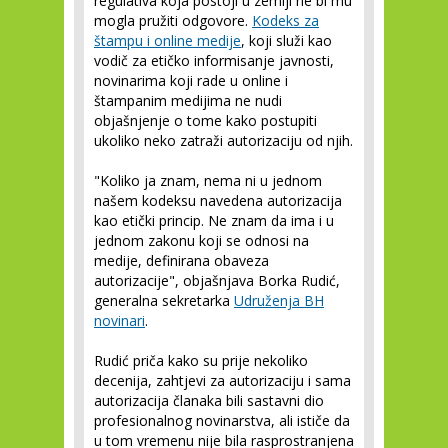
regulativa koja postoji u zemlji ne bi mu
mogla pružiti odgovore.
Kodeks za
štampu i online medije
, koji služi kao
vodič za etičko informisanje javnosti,
novinarima koji rade u online i
štampanim medijima ne nudi
objašnjenje o tome kako postupiti
ukoliko neko zatraži autorizaciju od njih.
"Koliko ja znam, nema ni u jednom
našem kodeksu navedena autorizacija
kao etički princip. Ne znam da ima i u
jednom zakonu koji se odnosi na
medije, definirana obaveza
autorizacije", objašnjava Borka Rudić,
generalna sekretarka
Udruženja BH
novinari
.
Rudić priča kako su prije nekoliko
decenija, zahtjevi za autorizaciju i sama
autorizacija članaka bili sastavni dio
profesionalnog novinarstva, ali ističe da
u tom vremenu nije bila rasprostranjena