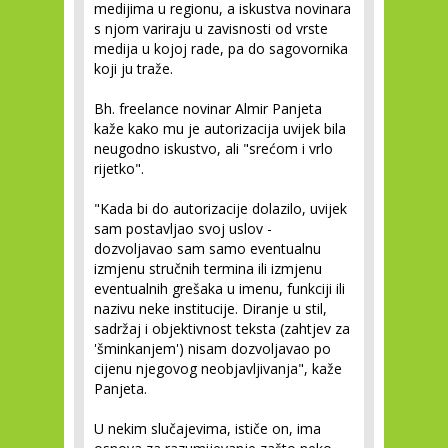
medijima u regionu, a iskustva novinara
s njom variraju u zavisnosti od vrste
medija u kojoj rade, pa do sagovornika
koji ju traže.
Bh. freelance novinar Almir Panjeta
kaže kako mu je autorizacija uvijek bila
neugodno iskustvo, ali "srećom i vrlo
rijetko".
"Kada bi do autorizacije dolazilo, uvijek
sam postavljao svoj uslov -
dozvoljavao sam samo eventualnu
izmjenu stručnih termina ili izmjenu
eventualnih grešaka u imenu, funkciji ili
nazivu neke institucije. Diranje u stil,
sadržaj i objektivnost teksta (zahtjev za
'šminkanjem') nisam dozvoljavao po
cijenu njegovog neobjavljivanja", kaže
Panjeta.
U nekim slučajevima, ističe on, ima