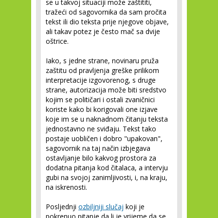
se u takvoj situaciji može zaštititi,
tražeći od sagovornika da sam pročita
tekst ili dio teksta prije njegove objave,
ali takav potez je često mač sa dvije
oštrice.
Iako, s jedne strane, novinaru pruža
zaštitu od pravljenja greške prilikom
interpretacije izgovorenog, s druge
strane, autorizacija može biti sredstvo
kojim se političari i ostali zvaničnici
koriste kako bi korigovali one izjave
koje im se u naknadnom čitanju teksta
jednostavno ne sviđaju. Tekst tako
postaje uobličen i dobro "upakovan",
sagovornik na taj način izbjegava
ostavljanje bilo kakvog prostora za
dodatna pitanja kod čitalaca, a intervju
gubi na svojoj zanimljivosti, i, na kraju,
na iskrenosti.
Posljednji
ozbiljniji slučaj
koji je
pokrenuo pitanje da li je vrijeme da se