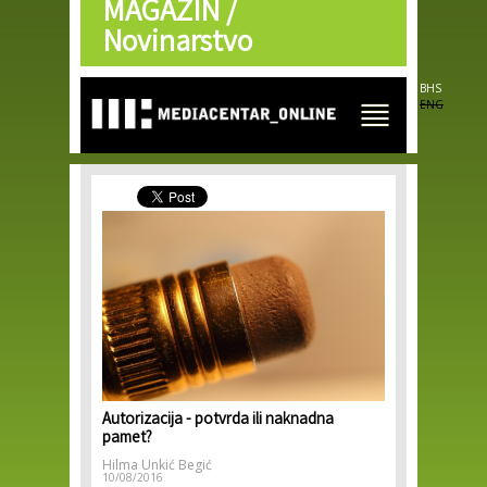
MAGAZIN /
Skip to
main
Novinarstvo
content
BHS
ENG
Autorizacija - potvrda ili naknadna
pamet?
Hilma Unkić Begić
10/08/2016