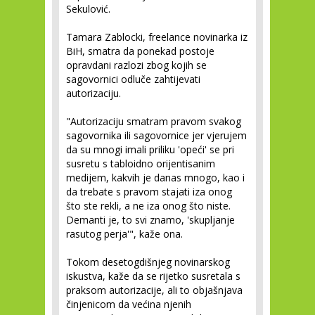
Sekulović.
Tamara Zablocki, freelance novinarka iz
BiH, smatra da ponekad postoje
opravdani razlozi zbog kojih se
sagovornici odluče zahtijevati
autorizaciju.
"Autorizaciju smatram pravom svakog
sagovornika ili sagovornice jer vjerujem
da su mnogi imali priliku 'opeći' se pri
susretu s tabloidno orijentisanim
medijem, kakvih je danas mnogo, kao i
da trebate s pravom stajati iza onog
što ste rekli, a ne iza onog što niste.
Demanti je, to svi znamo, 'skupljanje
rasutog perja'", kaže ona.
Tokom desetogdišnjeg novinarskog
iskustva, kaže da se rijetko susretala s
praksom autorizacije, ali to objašnjava
činjenicom da većina njenih