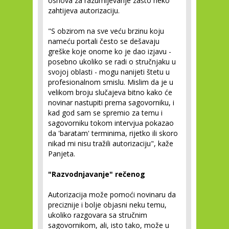
osnova za razumijevanje zašto neko
zahtijeva autorizaciju.
"S obzirom na sve veću brzinu koju
nameću portali često se dešavaju
greške koje onome ko je dao izjavu -
posebno ukoliko se radi o stručnjaku u
svojoj oblasti - mogu nanijeti štetu u
profesionalnom smislu. Mislim da je u
velikom broju slučajeva bitno kako će
novinar nastupiti prema sagovorniku, i
kad god sam se spremio za temu i
sagovorniku tokom intervjua pokazao
da 'baratam' terminima, rijetko ili skoro
nikad mi nisu tražili autorizaciju", kaže
Panjeta.
"Razvodnjavanje" rečenog
Autorizacija može pomoći novinaru da
preciznije i bolje objasni neku temu,
ukoliko razgovara sa stručnim
sagovornikom, ali, isto tako, može u