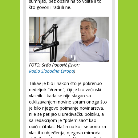
sumnjati, bez obzira na to volite li to
što govori i radi ili ne.
FOTO: Srđa Popović (Izvor:
Radio Slobodna Evropa
)
Takav je bio i nakon što je pokrenuo
nedeljnik "Vreme", čiji je bio većinski
vlasnik. I kada se nije slagao sa
otklizavanjem novine spram onoga što
je bilo njegovo poimanje novinarstva,
nije se petljao u uređivačku politiku, a
sa redakcijom je "polemisao" kao
obični čitalac. Način na koji se borio za
vlastita ubjeđenja, njegova mirnoća i