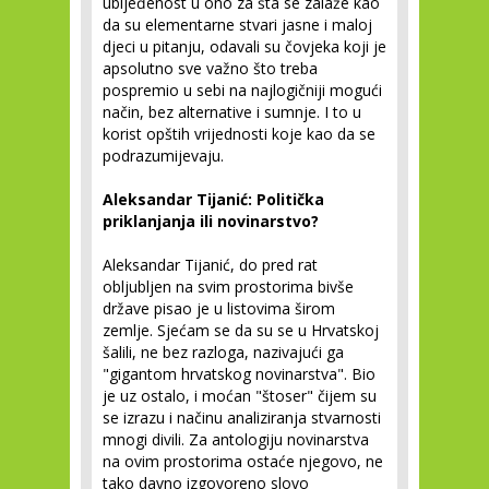
ubijeđenost u ono za šta se zalaže kao
da su elementarne stvari jasne i maloj
djeci u pitanju, odavali su čovjeka koji je
apsolutno sve važno što treba
pospremio u sebi na najlogičniji mogući
način, bez alternative i sumnje. I to u
korist opštih vrijednosti koje kao da se
podrazumijevaju.
Aleksandar Tijanić: Politička
priklanjanja ili novinarstvo?
Aleksandar Tijanić, do pred rat
obljubljen na svim prostorima bivše
države pisao je u listovima širom
zemlje. Sjećam se da su se u Hrvatskoj
šalili, ne bez razloga, nazivajući ga
"gigantom hrvatskog novinarstva". Bio
je uz ostalo, i moćan "štoser" čijem su
se izrazu i načinu analiziranja stvarnosti
mnogi divili. Za antologiju novinarstva
na ovim prostorima ostaće njegovo, ne
tako davno izgovoreno slovo