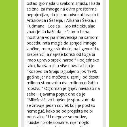
ostao gromada u svakom smislu. I kada
se zna, za mnoge na ovim prostorima
nepojmljivo, da je kao advokat branio i
Artukovića i Šešelja, i Arkana i Šeksa, i
Tuđmana i Ćosića... Kao intelektualac
znao je da kaže da je "samo hitna
inostrana vojna intervencija na samom
početku rata mogla da spriječi mnoge
zločine, mnoge strahote, pa i genocid u
Srebrenici, a najviše koristi od toga bi
imao upravo srpski narod." Podjednako
tako, kazivao je u više navrata i da je
"Kosovo za Srbiju izgubljeno još 1990.
godine jer ne možete u zemlji od deset
miliona stanovnika dva miliona držati u
ropstvu." Ogroman je gnjev navukao na
sebe i izjavama poput one da je
"Miloševićevo hapšenje sporazum da
se žrtvuje jedan čovjek koji je postao
nemoguć, kako se od projekta ne bi
odustalo..." U njegove se motive,
ljudske i profesionalne, nije moglo