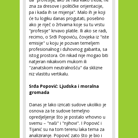
zna za dresove i političke orijentacije,
pa i kada ih se mijenja". Malo ih je koji
će tu logiku danas progutati, posebno
ako je riječ o žrtvama koje su tu vrstu
"profesije" krvavo platile. Ili ako se radi,
recimo, o Srđi Popoviću, čovjeka iz "iste
emisije" u koju je pozvan temeljem
profesionalnog i duhovnog gabarita, sa
istog prostora. On nikad nije mogao biti
natjeran nikakvom mukom ili
"zanatskom neutralnošću" da sklizne
niz vlastitu vertikalu.
Srđa Popović: Ljudska i moralna
gromada
Danas je lako izricati sudove ukoliko je
osnova za te sudove temeljno
opredjeljenje što je postalo vrhovno u
svemu – "naši" i "njihovi". I Popović i
Tijanić su na tom terenu laka tema za
analiziranje. Popović zato što je bio i