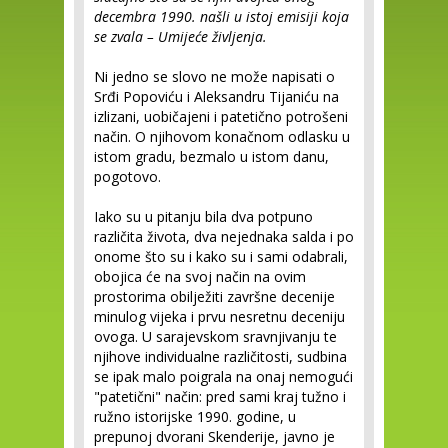
decembra 1990. našli u istoj emisiji koja
se zvala – Umijeće življenja.
Ni jedno se slovo ne može napisati o
Srđi Popoviću i Aleksandru Tijaniću na
izlizani, uobičajeni i patetično potrošeni
način. O njihovom konačnom odlasku u
istom gradu, bezmalo u istom danu,
pogotovo.
Iako su u pitanju bila dva potpuno
različita života, dva nejednaka salda i po
onome što su i kako su i sami odabrali,
obojica će na svoj način na ovim
prostorima obilježiti završne decenije
minulog vijeka i prvu nesretnu deceniju
ovoga. U sarajevskom sravnjivanju te
njihove individualne različitosti, sudbina
se ipak malo poigrala na onaj nemogući
"patetični" način: pred sami kraj tužno i
ružno istorijske 1990. godine, u
prepunoj dvorani Skenderije, javno je