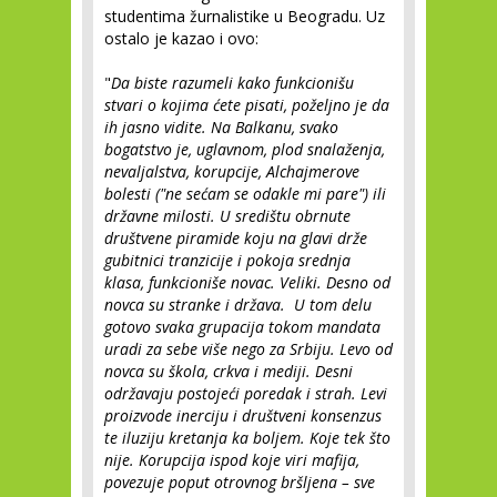
studentima žurnalistike u Beogradu. Uz
ostalo je kazao i ovo:
"
Da biste razumeli kako funkcionišu
stvari o kojima ćete pisati, poželjno je da
ih jasno vidite. Na Balkanu, svako
bogatstvo je, uglavnom, plod snalaženja,
nevaljalstva, korupcije, Alchajmerove
bolesti ("ne sećam se odakle mi pare") ili
državne milosti. U središtu obrnute
društvene piramide koju na glavi drže
gubitnici tranzicije i pokoja srednja
klasa, funkcioniše novac. Veliki. Desno od
novca su stranke i država. U tom delu
gotovo svaka grupacija tokom mandata
uradi za sebe više nego za Srbiju. Levo od
novca su škola, crkva i mediji. Desni
održavaju postojeći poredak i strah. Levi
proizvode inerciju i društveni konsenzus
te iluziju kretanja ka boljem. Koje tek što
nije. Korupcija ispod koje viri mafija,
povezuje poput otrovnog bršljena – sve