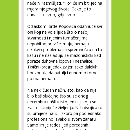
neće ni razmišljati. "To" će im biti jedina
mjera njegovog života. Tako je to
danas i tu smo, gdje smo.
Odlaskom Srđe Popovića odahnuće svi
oni koji ne vole ljude što o našoj
stvarnosti i njenim tumačenjima
nepobitno previše znaju, nemaju
nikakvih problema sa spremnošću da to
kažu i ne naslađuju se mazohistički kad
poraze duhovne lopove i neznalice.
Tipični (pre)rijedak zvijer, tako dalekih
horizonata da patuljci duhom o tome
pojma nemaju.
Na neki čudan način, eto, kao da nije
bilo baš slučajno što su se onog
decembra našli u istoj emisiji koja se
zvala – Umijeće življenja. Njih dvojica to
su umijeće naučili skoro pa podjednako
profesionalno, svako u svom zanatu.
Samo im je redoslijed poredanih