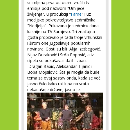
snimljena prva od osam vrućih tv
emisija pod nazivom "Umijeće
življenja", u produkciji "
Fame
" i uz
medijsko pokroviteljstvo sedmičnika
"Nedjelja". Prikazana je sedmicu dana
kasnije na TV Sarajevo. Tri značajna
gosta propitivalo je tada troje vrhunskih
i širom one Jugoslavije popularnih
novinara. Gosti su bili Alija Izetbegović,
Nijaz Duraković i Srđa Popović, a iz
cipela su pokušavali da ih izbace
Dragan Babić, Aleksandar Tijanić i
Boba Mojsilović. Šta je mogla da bude
tema za ovaj sastav onda, kada se već
jasno čulo kako rat lupa na vrata
nekadašnje države, jasno je.