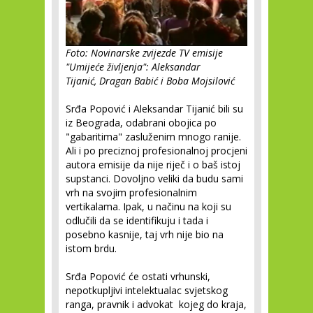
Foto: Novinarske zvijezde TV emisije
"Umijeće življenja": Aleksandar
Tijanić, Dragan Babić i Boba Mojsilović
Srđa Popović i Aleksandar Tijanić bili su
iz Beograda, odabrani obojica po
"gabaritima" zasluženim mnogo ranije.
Ali i po preciznoj profesionalnoj procjeni
autora emisije da nije riječ i o baš istoj
supstanci. Dovoljno veliki da budu sami
vrh na svojim profesionalnim
vertikalama. Ipak, u načinu na koji su
odlučili da se identifikuju i tada i
posebno kasnije, taj vrh nije bio na
istom brdu.
Srđa Popović će ostati vrhunski,
nepotkupljivi intelektualac svjetskog
ranga, pravnik i advokat kojeg do kraja,