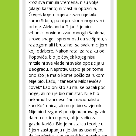
kroz sva minula vremena, nisu voljeli
(blago kazano) ni vlast ni opozicija.
Čovjek kojem mjera stvari nije bila
samo Srbija, pa ni prostor mnogo veći
od nje. Aleksandar Tijanić je bio
vrhunski novinar izvan mnogih šablona,
sirove snage i spremnosti da se šprda, s
razlogom ali i brutalno, sa svakim ciljem
koji odabere. Nakon rata, za razliku od
Popovića, bio je čovjek kojeg nisu
mrzile ni sve vlade ni svaka opozicija u
Beogradu. Naprotiv. Uspio je pri tome
ono što je malo kome pošlo za rukom:
Nije bio, kažu, "zaneseni Miloševićev
čovek" kao oni što su mu se bacali pod
noge, ali mu je bio ministar. Nije bio
nekamuflirani desničar i nacionalista
kao Koštunica, ali mu je bio savjetnik.
Nije bio tezgaroš po cijenu prava gazde
da mu diktira u pero, ali je radio za
gazdu Karića. Bio je pristalica teorije u
čijem zastupanju nije danas usamljen,
da "profesija, ako se radi kako treba, ne