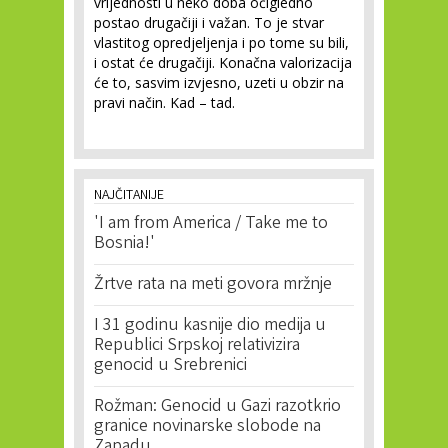
vrijednosti u neko doba očigledno
postao drugačiji i važan. To je stvar
vlastitog opredjeljenja i po tome su bili,
i ostat će drugačiji. Konačna valorizacija
će to, sasvim izvjesno, uzeti u obzir na
pravi način. Kad – tad.
NAJČITANIJE
'I am from America / Take me to
Bosnia!'
Žrtve rata na meti govora mržnje
I 31 godinu kasnije dio medija u
Republici Srpskoj relativizira
genocid u Srebrenici
Rožman: Genocid u Gazi razotkrio
granice novinarske slobode na
Zapadu