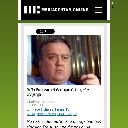
Skip to
BHS
main
ENG
content
Srđa Popović i Saša Tijanić: Umijeće
življenja
Zlatko Dizdarević
30/10/2013
Umijeće življenja
Fama
TV
show
novinarstvo
Suada Kapić
Na neki čudan način, kao da nije bilo baš
slučajno što su se njih dvojica onog